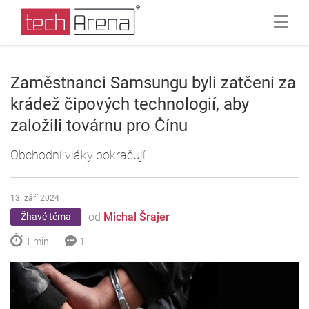
Zaměstnanci Samsungu byli zatčeni za
krádež čipových technologií, aby
založili továrnu pro Čínu
Obchodní vláky pokračují
13. září 2024
od
Michal Šrajer
Žhavé téma
1 min.
1