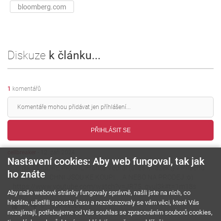
bloomberg.com
Diskuze
k článku...
1
komentářů
PŘIHLÁSIT SE
cellbreaker
-
12. září 2024
Nastavení cookies: Aby web fungoval, tak jak
..jj, jak MOUDŘE PRAVIL Franta Vedral (alias Mrázek ;) v Příběhu
ho znáte
Kmotra: VŠICHNI JSOU KE KOUPI.. ..A NEBO NA PRODEJ :o)
https://www.youtube.com/watch?v=JR75_gyul3k#t=1m18s
Aby naše webové stránky fungovaly správně, našli jste na nich, co
hledáte, ušetřili spoustu času a nezobrazovaly se vám věci, které Vás
0
0
ODPOVĚDĚT
nezajímají, potřebujeme od Vás souhlas se zpracováním souborů cookies,