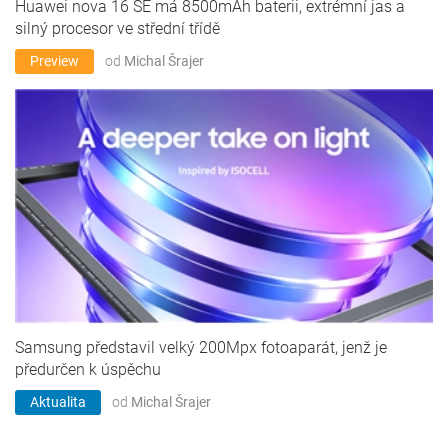
Huawei nova 16 SE má 8500mAh baterii, extrémní jas a
silný procesor ve střední třídě
Preview
od
Michal Šrajer
Samsung představil velký 200Mpx fotoaparát, jenž je
předurčen k úspěchu
Aktualita
od
Michal Šrajer