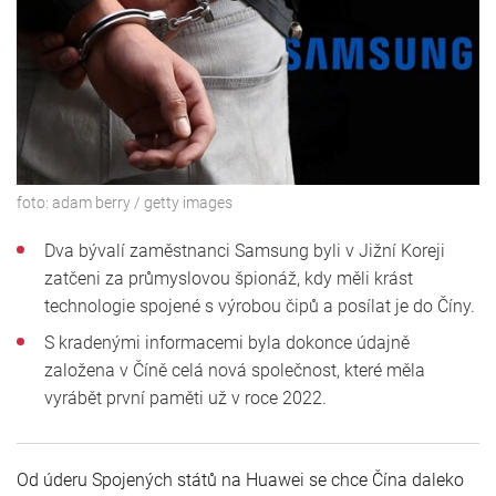
foto:
adam berry / getty images
Dva bývalí zaměstnanci Samsung byli v Jižní Koreji
zatčeni za průmyslovou špionáž, kdy měli krást
technologie spojené s výrobou čipů a posílat je do Číny.
S kradenými informacemi byla dokonce údajně
založena v Číně celá nová společnost, které měla
vyrábět první paměti už v roce 2022.
Od úderu Spojených států na Huawei se chce Čína daleko