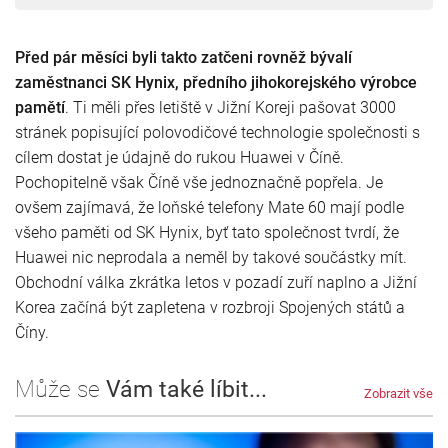
Před pár měsíci byli takto zatčeni rovněž bývalí
zaměstnanci SK Hynix, předního jihokorejského výrobce
pamětí
. Ti měli přes letiště v Jižní Koreji pašovat 3000
stránek popisující polovodičové technologie společnosti s
cílem dostat je údajně do rukou Huawei v Číně.
Pochopitelně však Číně vše jednoznačně popřela. Je
ovšem zajímavá, že loňské telefony Mate 60 mají podle
všeho paměti od SK Hynix, byť tato společnost tvrdí, že
Huawei nic neprodala a neměl by takové součástky mít.
Obchodní válka zkrátka letos v pozadí zuří naplno a Jižní
Korea začíná být zapletena v rozbroji Spojených států a
Číny.
Může se
Vám také líbit...
Zobrazit vše