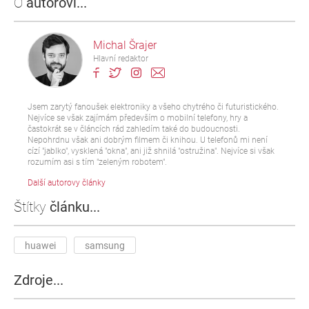
O
autorovi...
Michal Šrajer
Hlavní redaktor
Jsem zarytý fanoušek elektroniky a všeho chytrého či futuristického.
Nejvíce se však zajímám především o mobilní telefony, hry a
častokrát se v článcích rád zahledím také do budoucnosti.
Nepohrdnu však ani dobrým filmem či knihou. U telefonů mi není
cízí "jablko", vysklená "okna", ani již shnilá "ostružina". Nejvíce si však
rozumím asi s tím "zeleným robotem".
Další autorovy články
Štítky
článku...
huawei
samsung
Zdroje...