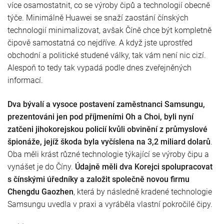
více osamostatnit, co se výroby čipů a technologií obecně
týče. Minimálně Huawei se snaží zaostání čínských
technologií minimalizovat, avšak Číně chce být kompletně
čipově samostatná co nejdříve. A když jste uprostřed
obchodní a politické studené války, tak vám není nic cizí.
Alespoň to tedy tak vypadá podle dnes zveřejněných
informací.
Dva bývalí a vysoce postavení zaměstnanci Samsungu,
prezentováni jen pod příjmeními Oh a Choi, byli nyní
zatčeni jihokorejskou policií kvůli obvinění z průmyslové
špionáže, jejíž škoda byla vyčíslena na 3,2 miliard dolarů
.
Oba měli krást různé technologie týkající se výroby čipu a
vynášet je do Číny.
Údajně měli dva Korejci spolupracovat
s čínskými úředníky a založit společně novou firmu
Chengdu Gaozhen
, která by následně kradené technologie
Samsungu uvedla v praxi a vyráběla vlastní pokročilé čipy.