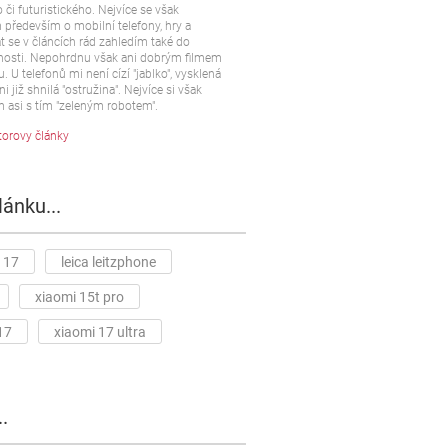
 či futuristického. Nejvíce se však
především o mobilní telefony, hry a
t se v článcích rád zahledím také do
osti. Nepohrdnu však ani dobrým filmem
u. U telefonů mi není cízí "jablko", vysklená
ni již shnilá "ostružina". Nejvíce si však
 asi s tím "zeleným robotem".
torovy články
lánku...
 17
leica leitzphone
xiaomi 15t pro
17
xiaomi 17 ultra
.