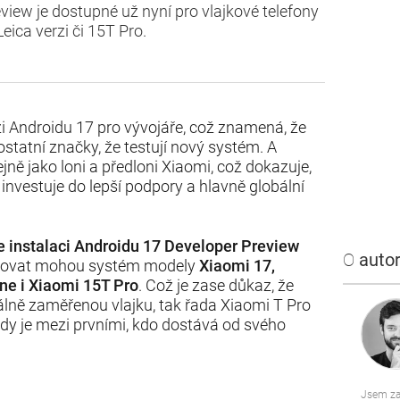
view je dostupné už nyní pro vlajkové telefony
Leica verzi či 15T Pro.
i Androidu 17 pro vývojáře, což znamená, že
statní značky, že testují nový systém. A
jně jako loni a předloni Xiaomi, což dokazuje,
investuje do lepší podpory a hlavně globální
e instalaci Androidu 17 Developer Preview
O
autor
talovat mohou systém modely
Xiaomi 17,
one i Xiaomi 15T Pro
. Což je zase důkaz, že
lně zaměřenou vlajku, tak řada Xiaomi T Pro
ždy je mezi prvními, kdo dostává od svého
Jsem za