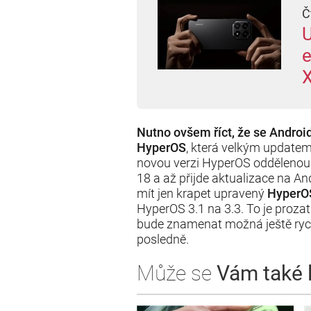
Č
U
X
Nutno ovšem říct, že se Andro
HyperOS
, která velkým update
novou verzi HyperOS oddělenou.
18 a až přijde aktualizace na And
mít jen krapet upravený
HyperO
HyperOS 3.1 na 3.3. To je prozat
bude znamenat možná ještě rychl
posledně.
Může se
Vám také lí