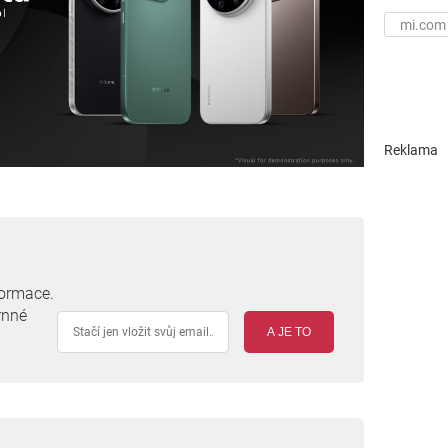
mi.com
Reklama
formace.
rnné
A JE TO