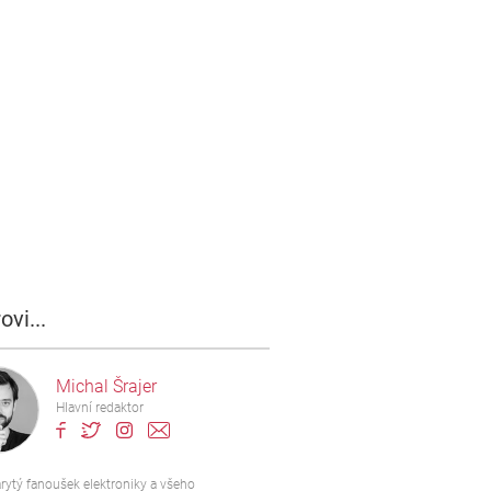
ovi...
Michal Šrajer
Hlavní redaktor
rytý fanoušek elektroniky a všeho