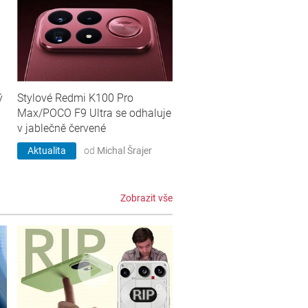
ý
Stylové Redmi K100 Pro
Max/POCO F9 Ultra se odhaluje
v jablečně červené
Aktualita
od
Michal Šrajer
Zobrazit vše