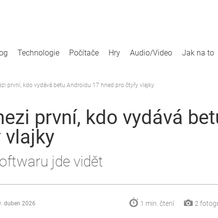
log
Technologie
Počítače
Hry
Audio/Video
Jak na to
zi první, kdo vydává betu Androidu 17 hned pro čtyřy vlajky
mezi první, kdo vydává be
 vlajky
oftwaru jde vidět
1 min.
čtení
2
fotogr
9. duben 2026