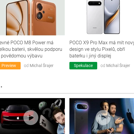
evné POCO M8 Power má
POCO X9 Pro Max má mít nov
elkou baterii, skvělou podporu
design ve stylu Pixelů, obří
 povědomou výbavu
baterku i jiný displej
Preview
od
Michal Šrajer
Spekulace
od
Michal Šrajer
.