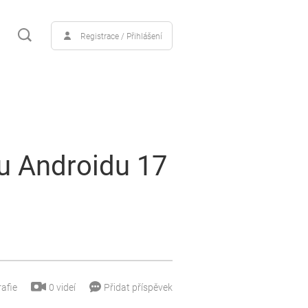
Registrace / Přihlášení
tu Androidu 17
0
videí
afie
Přidat příspěvek