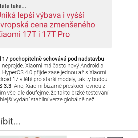
těte také...
niká lepší výbava i vyšší
evropská cena zmenšeného
iaomi 17T i 17T Pro
id 17 pochopitelně schovává pod nadstavbu
m neprojde. Xiaomi má často nový Android a
 HyperOS 4.0 přijde zase jednou až s Xiaomi
roid 17 v létě pro starší modely, tak ty budou
S 3.3
. Ano, Xiaomi bizarně přeskočí rovnou z
ím vše, ale doufejme, že takto brzké testování
ejší vydání stabilní verze globálně než
bit...