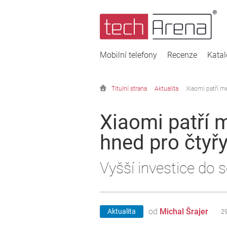
Mobilní telefony
Recenze
Kata
Titulní strana
Aktualita
Xiaomi patří me
Xiaomi patří 
hned pro čtyřy
Vyšší investice do s
od
Michal Šrajer
Aktualita
2