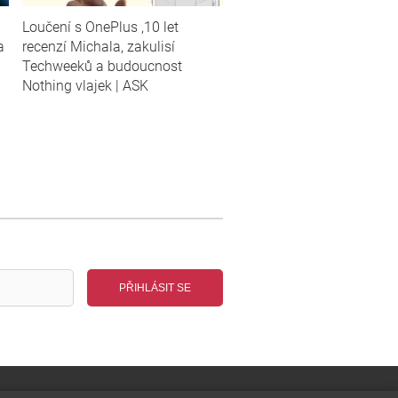
Loučení s OnePlus ,10 let
a
recenzí Michala, zakulisí
Techweeků a budoucnost
Nothing vlajek | ASK
PŘIHLÁSIT SE