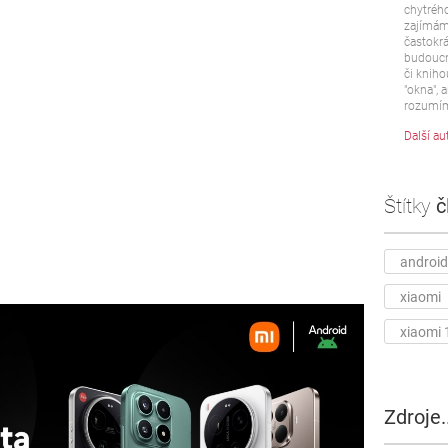
chytrého
zajímám 
častokrá
budoucn
či kniho
"okna", a
rozumím
Další au
Štítky
č
android
xiaomi
xiaomi 
Zdroje..