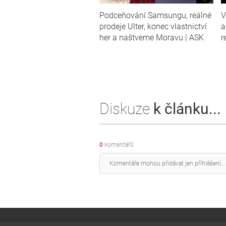
Podceňování Samsungu, reálné
V
prodeje Ulter, konec vlastnictví
a
her a naštveme Moravu | ASK
r
Diskuze
k článku...
0
komentářů