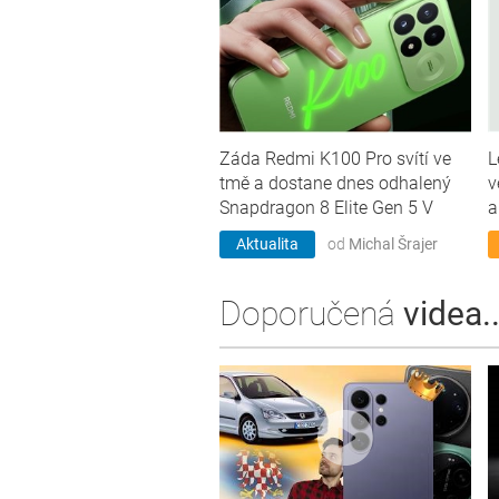
Záda Redmi K100 Pro svítí ve
L
tmě a dostane dnes odhalený
v
Snapdragon 8 Elite Gen 5 V
a
Aktualita
od
Michal Šrajer
Doporučená
videa..