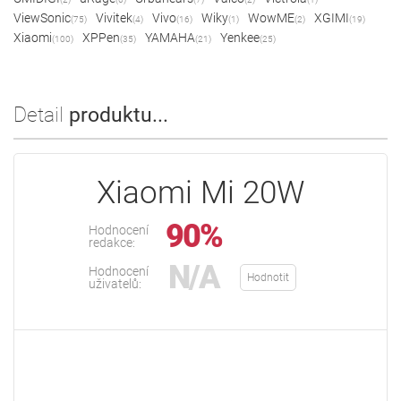
ViewSonic
Vivitek
Vivo
Wiky
WowME
XGIMI
(75)
(4)
(16)
(1)
(2)
(19)
Xiaomi
XPPen
YAMAHA
Yenkee
(100)
(35)
(21)
(25)
Detail
produktu...
Xiaomi Mi 20W
90%
Hodnocení
redakce:
N/A
Hodnocení
Hodnotit
uživatelů: