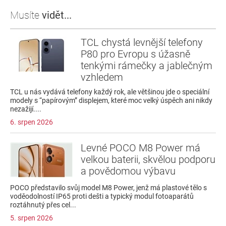
Musíte
vidět...
TCL chystá levnější telefony
P80 pro Evropu s úžasně
tenkými rámečky a jablečným
vzhledem
TCL u nás vydává telefony každý rok, ale většinou jde o speciální
modely s “papírovým” displejem, které moc velký úspěch ani nikdy
nezažijí....
6. srpen 2026
Levné POCO M8 Power má
velkou baterii, skvělou podporu
a povědomou výbavu
POCO představilo svůj model M8 Power, jenž má plastové tělo s
voděodolností IP65 proti dešti a typický modul fotoaparátů
roztáhnutý přes cel...
5. srpen 2026