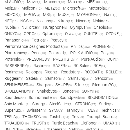
M-AUDIO
Mavic
Maxcom
Maxxo
MEEaudio
(5)
(1)
(18)
(1)
(1)
Meizu
Meliconi
METZ
Microsoft
Motorola
(1)
(12)
(20)
(26)
(24)
MOZOS
MPOW
MSI
MUSE
MYPHONE
Naim
(1)
(4)
(91)
(32)
(16)
(2)
NEC
NGS
Niceboy
Nikon
Ninco
Nokia
(16)
(21)
(6)
(33)
(5)
(17)
Nubia
NuForce
Nuraphone
Olympus
Oneplus
(1)
(4)
(2)
(10)
(4)
ONKYO
OPPO
Optoma
Orava
OUKITEL
OZONE
(6)
(15)
(38)
(34)
(1)
(5)
Panasonic
Patriot
Peavey
(94)
(1)
(4)
Performance Designed Products
Philips
PIONEER
(15)
(284)
(18)
Plantronics
Poco
Polaroid
POLK AUDIO
Poly
(8)
(10)
(1)
(19)
(18)
Potensic
PRESONUS
PRESTIGIO
Pure Audio
QCY
(4)
(6)
(14)
(1)
(7)
RASPBERRY
Rayline
RAZER
RC Sale
RCF
(1)
(1)
(14)
(1)
(14)
Realme
Reloop
Ricoh
Roadstar
ROCCAT
ROLLEI
(10)
(3)
(2)
(1)
(3)
(1)
Ruggear
Sades
Samson
Samsung
Sencor
(1)
(14)
(13)
(319)
(45)
SENNHEISER
Sharp
SHURE
S-Idee
SilentiumPC
(46)
(37)
(5)
(2)
(2)
SKULLCANDY
Snakebyte
Sonos
SONY
(18)
(4)
(10)
(136)
Soundeus
Soundmaster
Soundpeats
SOUNDSATION
(1)
(2)
(8)
(4)
Spin Master
Stagg
SteelSeries
STRONG
Sudio
(1)
(2)
(8)
(17)
(2)
Superlux
Swissten
SYMA
Tannoy
TCL
Technics
(7)
(4)
(6)
(1)
(68)
(4)
TESLA
THOMSON
Toshiba
Trevi
Triumph Board
(2)
(18)
(34)
(3)
(5)
TRUAUDIO
TRUST
Turtle Beach
UleFone
UMAX
(19)
(34)
(5)
(14)
(21)
UMIDIGI
uRage
Urbanears
Valco
Victrola
(2)
(6)
(7)
(2)
(1)