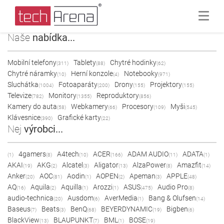
Naše
nabídka...
Mobilní telefony
Tablety
Chytré hodinky
(311)
(88)
(62)
Chytré náramky
Herní konzole
Notebooky
(10)
(4)
(971)
Sluchátka
Fotoaparáty
Drony
Projektory
(1004)
(200)
(155)
(155)
Televize
Monitory
Reproduktory
(782)
(1355)
(856)
Kamery do auta
Webkamery
Procesory
Myši
(58)
(66)
(109)
(545)
Klávesnice
Grafické karty
(390)
(22)
Nej
výrobci...
4gamers
A4tech
ACER
ADAM AUDIO
ADATA
(1)
(8)
(10)
(166)
(11)
(1)
AKAI
AKG
Alcatel
Aligator
AlzaPower
Amazfit
(19)
(2)
(3)
(13)
(8)
(14)
Anker
AOC
Aodin
AOPEN
Apeman
APPLE
(20)
(81)
(1)
(2)
(3)
(48)
AQ
Aquila
Aquilla
Arozzi
ASUS
Audio Pro
(16)
(2)
(1)
(1)
(475)
(8)
audio-technica
Ausdom
AverMedia
Bang & Olufsen
(20)
(6)
(1)
(14)
Baseus
Beats
BenQ
BEYERDYNAMIC
Bigben
(7)
(3)
(68)
(19)
(6)
BlackView
BLAUPUNKT
BML
BOSE
(13)
(7)
(1)
(19)