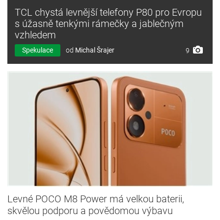
TCL chystá levnější telefony P80 pro Evropu
s úžasně tenkými rámečky a jablečným
vzhledem
Spekulace
od
Michal Šrajer
9
Levné POCO M8 Power má velkou baterii,
skvělou podporu a povědomou výbavu