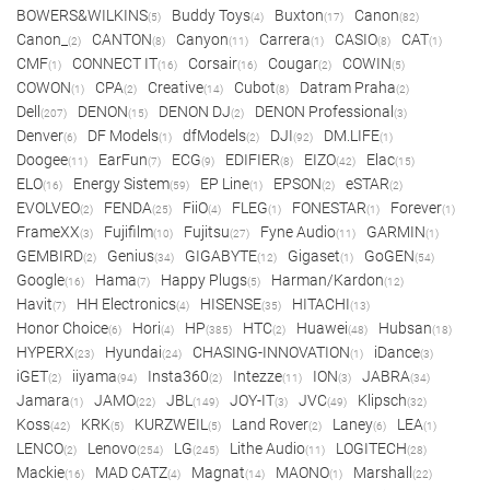
BOWERS&WILKINS
Buddy Toys
Buxton
Canon
(5)
(4)
(17)
(82)
Canon_
CANTON
Canyon
Carrera
CASIO
CAT
(2)
(8)
(11)
(1)
(8)
(1)
CMF
CONNECT IT
Corsair
Cougar
COWIN
(1)
(16)
(16)
(2)
(5)
COWON
CPA
Creative
Cubot
Datram Praha
(1)
(2)
(14)
(8)
(2)
Dell
DENON
DENON DJ
DENON Professional
(207)
(15)
(2)
(3)
Denver
DF Models
dfModels
DJI
DM.LIFE
(6)
(1)
(2)
(92)
(1)
Doogee
EarFun
ECG
EDIFIER
EIZO
Elac
(11)
(7)
(9)
(8)
(42)
(15)
ELO
Energy Sistem
EP Line
EPSON
eSTAR
(16)
(59)
(1)
(2)
(2)
EVOLVEO
FENDA
FiiO
FLEG
FONESTAR
Forever
(2)
(25)
(4)
(1)
(1)
(1)
FrameXX
Fujifilm
Fujitsu
Fyne Audio
GARMIN
(3)
(10)
(27)
(11)
(1)
GEMBIRD
Genius
GIGABYTE
Gigaset
GoGEN
(2)
(34)
(12)
(1)
(54)
Google
Hama
Happy Plugs
Harman/Kardon
(16)
(7)
(5)
(12)
Havit
HH Electronics
HISENSE
HITACHI
(7)
(4)
(35)
(13)
Honor Choice
Hori
HP
HTC
Huawei
Hubsan
(6)
(4)
(385)
(2)
(48)
(18)
HYPERX
Hyundai
CHASING-INNOVATION
iDance
(23)
(24)
(1)
(3)
iGET
iiyama
Insta360
Intezze
ION
JABRA
(2)
(94)
(2)
(11)
(3)
(34)
Jamara
JAMO
JBL
JOY-IT
JVC
Klipsch
(1)
(22)
(149)
(3)
(49)
(32)
Koss
KRK
KURZWEIL
Land Rover
Laney
LEA
(42)
(5)
(5)
(2)
(6)
(1)
LENCO
Lenovo
LG
Lithe Audio
LOGITECH
(2)
(254)
(245)
(11)
(28)
Mackie
MAD CATZ
Magnat
MAONO
Marshall
(16)
(4)
(14)
(1)
(22)