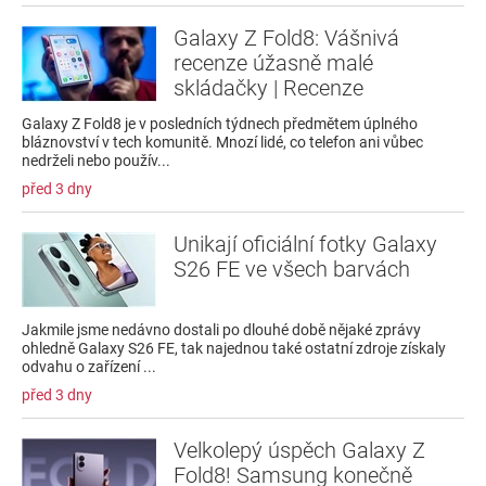
Galaxy Z Fold8: Vášnivá
recenze úžasně malé
skládačky | Recenze
Galaxy Z Fold8 je v posledních týdnech předmětem úplného
bláznovství v tech komunitě. Mnozí lidé, co telefon ani vůbec
nedrželi nebo použív...
před 3 dny
Unikají oficiální fotky Galaxy
S26 FE ve všech barvách
Jakmile jsme nedávno dostali po dlouhé době nějaké zprávy
ohledně Galaxy S26 FE, tak najednou také ostatní zdroje získaly
odvahu o zařízení ...
před 3 dny
Velkolepý úspěch Galaxy Z
Fold8! Samsung konečně