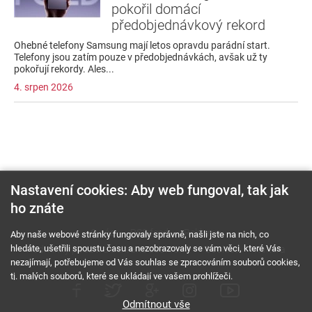
pokořil domácí
předobjednávkový rekord
Ohebné telefony Samsung mají letos opravdu parádní start.
Telefony jsou zatím pouze v předobjednávkách, avšak už ty
pokořují rekordy. Ales...
4. srpen 2026
Nastavení cookies: Aby web fungoval, tak jak
ho znáte
O nás
RSS feed
Reklama
Aby naše webové stránky fungovaly správně, našli jste na nich, co
hledáte, ušetřili spoustu času a nezobrazovaly se vám věci, které Vás
Podmínky použití a ochrana soukromí
Cookies
Kariéra
nezajímají, potřebujeme od Vás souhlas se zpracováním souborů cookies,
tj. malých souborů, které se ukládají ve vašem prohlížeči.
Odmítnout vše