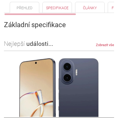
PŘEHLED
SPECIFIKACE
ČLÁNKY
FO
Základní specifikace
Nejlepší
události...
Zobrazit vše