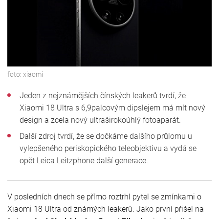
foto:
xiaomi
Jeden z nejznámějších čínských leakerů tvrdí, že
Xiaomi 18 Ultra s 6,9palcovým dipslejem má mít nový
design a zcela nový ultraširokoúhlý fotoaparát.
Další zdroj tvrdí, že se dočkáme dalšího průlomu u
vylepšeného periskopického teleobjektivu a vydá se
opět Leica Leitzphone další generace.
V posledních dnech se přímo roztrhl pytel se zmínkami o
Xiaomi 18 Ultra od známých leakerů. Jako první přišel na