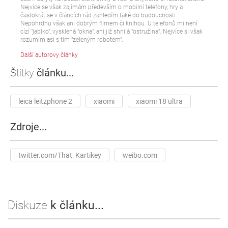
Nejvíce se však zajímám především o mobilní telefony, hry a
častokrát se v článcích rád zahledím také do budoucnosti.
Nepohrdnu však ani dobrým filmem či knihou. U telefonů mi není
cízí "jablko", vysklená "okna", ani již shnilá "ostružina". Nejvíce si však
rozumím asi s tím "zeleným robotem".
Další autorovy články
Štítky
článku...
leica leitzphone 2
xiaomi
xiaomi 18 ultra
Zdroje...
twitter.com/That_Kartikey
weibo.com
Diskuze
k článku...