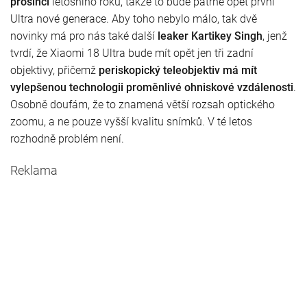
prosinci
letošního roku, takže to bude patrně opět první
Ultra nové generace. Aby toho nebylo málo, tak dvě
novinky má pro nás také další
leaker Kartikey Singh
, jenž
tvrdí, že Xiaomi 18 Ultra bude mít opět jen tři zadní
objektivy, přičemž
periskopický teleobjektiv má mít
vylepšenou technologii proměnlivé ohniskové vzdálenosti
.
Osobně doufám, že to znamená větší rozsah optického
zoomu, a ne pouze vyšší kvalitu snímků. V té letos
rozhodně problém není.
Reklama