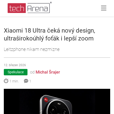
Xiaomi 18 Ultra čeká nový design,
ultraširokoúhlý foťák i lepší zoom
Leitzphone nikam nezmizne
12. březen 2026
od
Michal Šrajer
Spekulace
1 min.
1