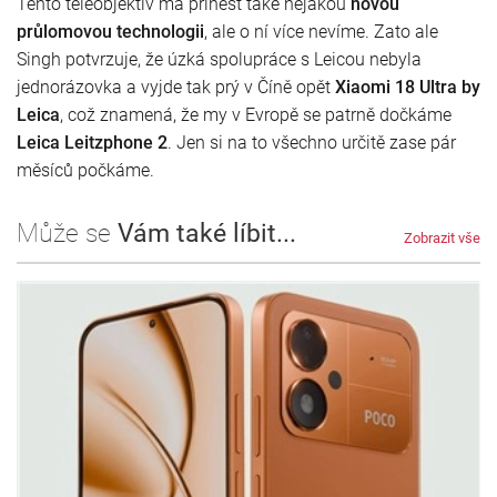
Tento teleobjektiv má přinést také nějakou
novou
průlomovou technologii
, ale o ní více nevíme. Zato ale
Singh potvrzuje, že úzká spolupráce s Leicou nebyla
jednorázovka a vyjde tak prý v Číně opět
Xiaomi 18 Ultra by
Leica
, což znamená, že my v Evropě se patrně dočkáme
Leica Leitzphone 2
. Jen si na to všechno určitě zase pár
měsíců počkáme.
Může se
Vám také líbit...
Zobrazit vše