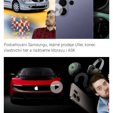
Podceňování Samsungu, reálné prodeje Ulter, konec
vlastnictví her a naštveme Moravu | ASK