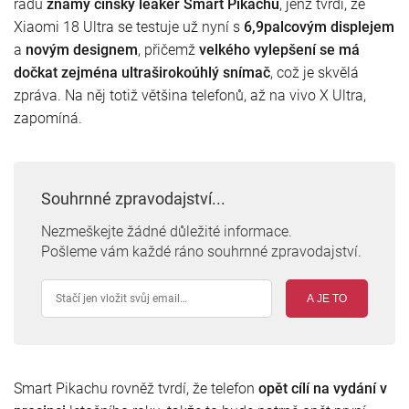
řadu
známý čínský leaker Smart Pikachu
, jenž tvrdí, že
Xiaomi 18 Ultra se testuje už nyní s
6,9palcovým displejem
a
novým designem
, přičemž
velkého vylepšení se má
dočkat zejména ultraširokoúhlý snímač
, což je skvělá
zpráva. Na něj totiž většina telefonů, až na vivo X Ultra,
zapomíná.
Souhrnné zpravodajství...
Nezmeškejte žádné důležité informace.
Pošleme vám každé ráno souhrnné zpravodajství.
A JE TO
Smart Pikachu rovněž tvrdí, že telefon
opět cílí na vydání v