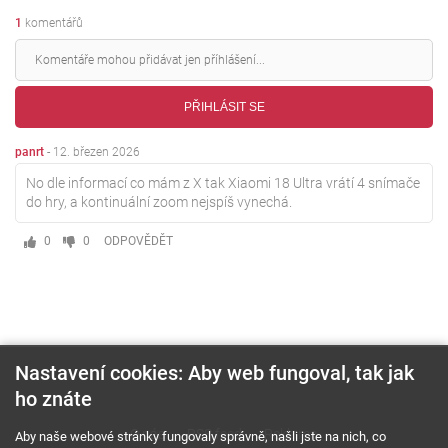
1
komentářů
PŘIHLÁSIT SE
panrt
-
12. březen 2026
No dle informací co mám z X tak Xiaomi 18 Ultra vrátí 4 snímače
do hry, a kontinuální zoom nejspíš vynechá.
0
0
ODPOVĚDĚT
Nastavení cookies: Aby web fungoval, tak jak
ho znáte
O nás
RSS feed
Reklama
Aby naše webové stránky fungovaly správně, našli jste na nich, co