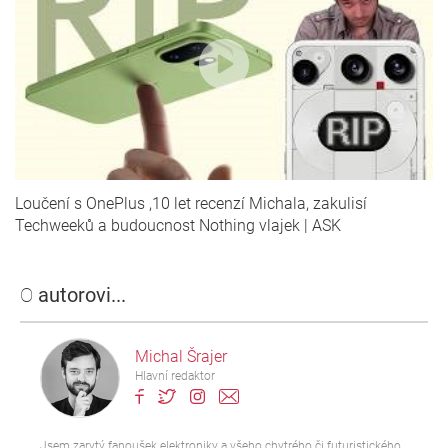
Loučení s OnePlus ,10 let recenzí Michala, zakulisí
Techweeků a budoucnost Nothing vlajek | ASK
O
autorovi...
Michal Šrajer
Hlavní redaktor
Jsem zarytý fanoušek elektroniky a všeho chytrého či futuristického.