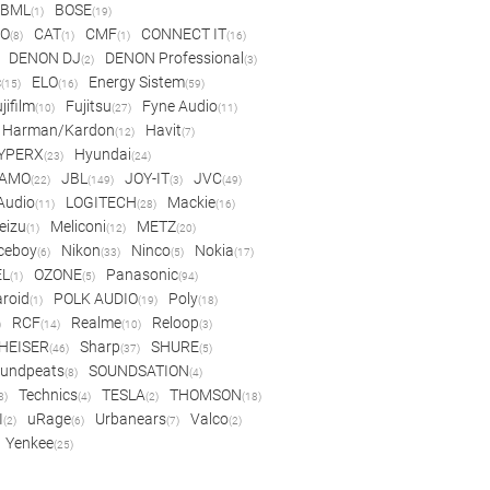
BML
BOSE
(1)
(19)
IO
CAT
CMF
CONNECT IT
(8)
(1)
(1)
(16)
DENON DJ
DENON Professional
(2)
(3)
c
ELO
Energy Sistem
(15)
(16)
(59)
jifilm
Fujitsu
Fyne Audio
(10)
(27)
(11)
Harman/Kardon
Havit
(12)
(7)
YPERX
Hyundai
(23)
(24)
AMO
JBL
JOY-IT
JVC
(22)
(149)
(3)
(49)
 Audio
LOGITECH
Mackie
(11)
(28)
(16)
eizu
Meliconi
METZ
(1)
(12)
(20)
ceboy
Nikon
Ninco
Nokia
(6)
(33)
(5)
(17)
EL
OZONE
Panasonic
(1)
(5)
(94)
aroid
POLK AUDIO
Poly
(1)
(19)
(18)
RCF
Realme
Reloop
)
(14)
(10)
(3)
HEISER
Sharp
SHURE
(46)
(37)
(5)
undpeats
SOUNDSATION
(8)
(4)
Technics
TESLA
THOMSON
8)
(4)
(2)
(18)
I
uRage
Urbanears
Valco
(2)
(6)
(7)
(2)
Yenkee
(25)