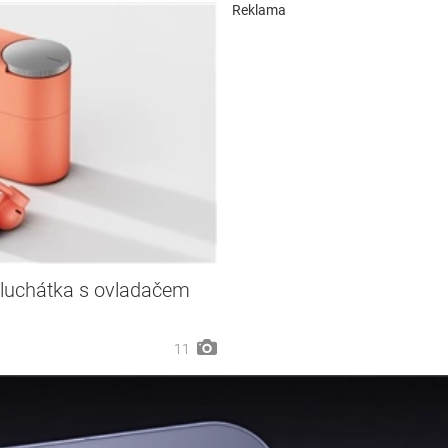
Reklama
sluchátka s ovladačem
11