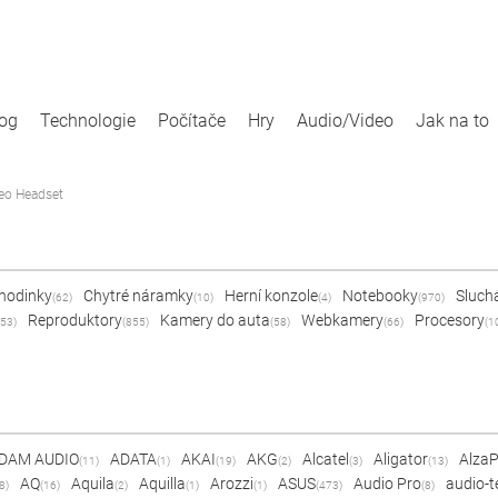
log
Technologie
Počítače
Hry
Audio/Video
Jak na to
eo Headset
 hodinky
Chytré náramky
Herní konzole
Notebooky
Sluch
(62)
(10)
(4)
(970)
Reproduktory
Kamery do auta
Webkamery
Procesory
53)
(855)
(58)
(66)
(1
DAM AUDIO
ADATA
AKAI
AKG
Alcatel
Aligator
Alza
(11)
(1)
(19)
(2)
(3)
(13)
AQ
Aquila
Aquilla
Arozzi
ASUS
Audio Pro
audio-t
8)
(16)
(2)
(1)
(1)
(473)
(8)