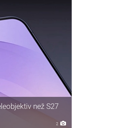
leobjektiv než S27
2