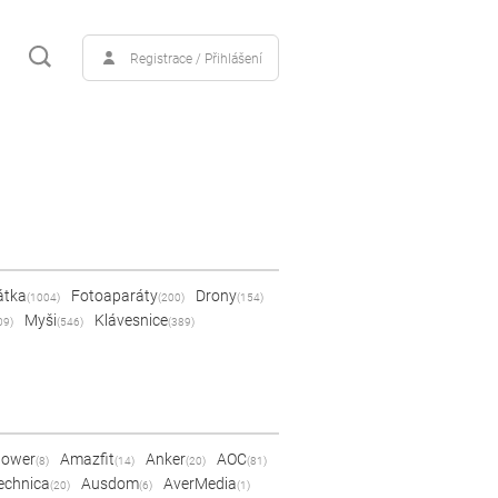
Registrace / Přihlášení
átka
Fotoaparáty
Drony
(1004)
(200)
(154)
Myši
Klávesnice
09)
(546)
(389)
Power
Amazfit
Anker
AOC
(8)
(14)
(20)
(81)
echnica
Ausdom
AverMedia
(20)
(6)
(1)