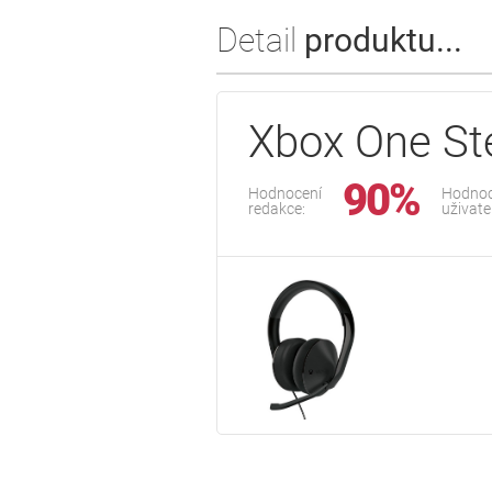
Detail
produktu...
Xbox One St
90%
Hodnocení
Hodnoc
redakce:
uživate