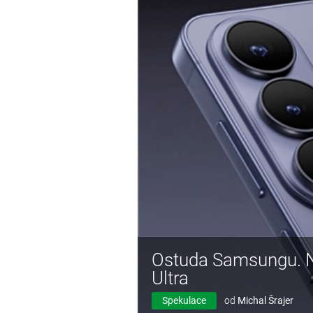
Ostuda Samsungu. Na
Ultra
Spekulace
od
Michal Šrajer