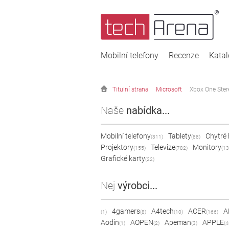
Mobilní telefony
Recenze
Kata
Titulní strana
Microsoft
Xbox One Ster
Naše
nabídka...
Mobilní telefony
Tablety
Chytré
(311)
(88)
Projektory
Televize
Monitory
(155)
(782)
(13
Grafické karty
(22)
Nej
výrobci...
4gamers
A4tech
ACER
A
(1)
(8)
(10)
(166)
Aodin
AOPEN
Apeman
APPLE
(1)
(2)
(3)
(4