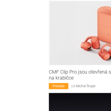
CMF Clip Pro jsou otevřená 
na krabičce
Preview
od
Michal Šrajer