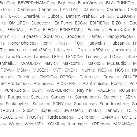
BenQ
BEYERDYNAMIC
Bigben
BlackView
BLAUPUNKT
(68)
(19)
(6)
(13)
(7)
xton
Canon
Canon_
CANTON
Canyon
Carrera
CAS
(17)
(82)
(2)
(8)
(11)
(1)
N
CPA
Creative
Cubot
Datram Praha
Dell
DENON
(1)
(2)
(14)
(8)
(2)
(207)
(15)
I
DM.LIFE
Doogee
EarFun
ECG
EDIFIER
EIZO
Ela
(92)
(1)
(11)
(7)
(9)
(8)
(42)
O
FENDA
FiiO
FLEG
FONESTAR
Forever
FrameXX
Fu
(2)
(25)
(4)
(1)
(1)
(1)
(3)
GABYTE
Gigaset
GoGEN
Google
Hama
Happy Plugs
(12)
(1)
(54)
(16)
(7)
(5)
Honor Choice
Hori
HP
HTC
Huawei
Hubsan
H
(13)
(6)
(4)
(385)
(2)
(48)
(18)
ET
iiyama
Insta360
Intezze
ION
JABRA
Jamara
J
(2)
(94)
(2)
(11)
(3)
(34)
(1)
Land Rover
Laney
LEA
LENCO
Lenovo
LG
Lithe
(5)
(2)
(6)
(1)
(2)
(254)
(245)
rshall
M-AUDIO
Mavic
Maxcom
Maxxo
MEEaudio
M
(22)
(5)
(1)
(18)
(1)
(1)
MPOW
MSI
MUSE
MYPHONE
Naim
NEC
NGS
Ni
(4)
(91)
(32)
(16)
(2)
(16)
(21)
mpus
Oneplus
ONKYO
OPPO
Optoma
Orava
OUKIT
(10)
(4)
(6)
(15)
(38)
(34)
ned Products
Philips
PIONEER
Plantronics
Poco
Pol
(15)
(284)
(18)
(8)
(10)
Pure Audio
QCY
RASPBERRY
Rayline
RAZER
RC Sale
)
(1)
(7)
(1)
(1)
(14)
(1
I
Ruggear
Sades
Samson
Samsung
Sencor
SENN
(1)
(1)
(14)
(13)
(319)
(45)
Snakebyte
Sonos
SONY
Soundeus
Soundmaster
So
8)
(4)
(10)
(136)
(1)
(2)
STRONG
Sudio
Superlux
Swissten
SYMA
Tannoy
TCL
(17)
(2)
(7)
(4)
(6)
(1)
(6
RUAUDIO
TRUST
Turtle Beach
UleFone
UMAX
UMIDIG
(19)
(32)
(5)
(14)
(21)
o
Wiky
WowME
XGIMI
Xiaomi
XPPen
YAMAHA
(16)
(1)
(2)
(19)
(100)
(35)
(21)