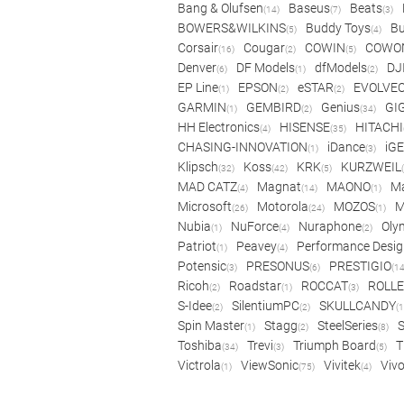
Bang & Olufsen
Baseus
Beats
(14)
(7)
(3)
BOWERS&WILKINS
Buddy Toys
Bu
(5)
(4)
Corsair
Cougar
COWIN
COWO
(16)
(2)
(5)
Denver
DF Models
dfModels
DJ
(6)
(1)
(2)
EP Line
EPSON
eSTAR
EVOLVE
(1)
(2)
(2)
GARMIN
GEMBIRD
Genius
GI
(1)
(2)
(34)
HH Electronics
HISENSE
HITACHI
(4)
(35)
CHASING-INNOVATION
iDance
iG
(1)
(3)
Klipsch
Koss
KRK
KURZWEIL
(32)
(42)
(5)
MAD CATZ
Magnat
MAONO
Ma
(4)
(14)
(1)
Microsoft
Motorola
MOZOS
(26)
(24)
(1)
Nubia
NuForce
Nuraphone
Oly
(1)
(4)
(2)
Patriot
Peavey
Performance Desig
(1)
(4)
Potensic
PRESONUS
PRESTIGIO
(3)
(6)
(14
Ricoh
Roadstar
ROCCAT
ROLLE
(2)
(1)
(3)
S-Idee
SilentiumPC
SKULLCANDY
(2)
(2)
(1
Spin Master
Stagg
SteelSeries
(1)
(2)
(8)
Toshiba
Trevi
Triumph Board
T
(34)
(3)
(5)
Victrola
ViewSonic
Vivitek
Viv
(1)
(75)
(4)