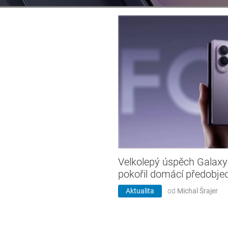
Velkolepý úspěch Galax
pokořil domácí předobje
Aktualita
od
Michal Šrajer