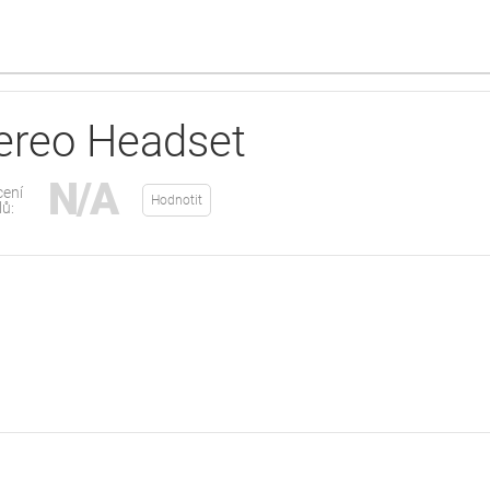
ereo Headset
N/A
ení
Hodnotit
lů: