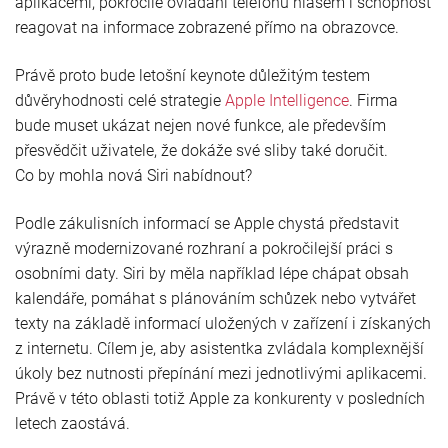
aplikacemi, pokročilé ovládání telefonu hlasem i schopnost
reagovat na informace zobrazené přímo na obrazovce.
Právě proto bude letošní keynote důležitým testem
důvěryhodnosti celé strategie
Apple Intelligence
. Firma
bude muset ukázat nejen nové funkce, ale především
přesvědčit uživatele, že dokáže své sliby také doručit.
Co by mohla nová Siri nabídnout?
Podle zákulisních informací se Apple chystá představit
výrazně modernizované rozhraní a pokročilejší práci s
osobními daty. Siri by měla například lépe chápat obsah
kalendáře, pomáhat s plánováním schůzek nebo vytvářet
texty na základě informací uložených v zařízení i získaných
z internetu.
Cílem je, aby asistentka zvládala komplexnější
úkoly bez nutnosti přepínání mezi jednotlivými aplikacemi.
Právě v této oblasti totiž Apple za konkurenty v posledních
letech zaostává.