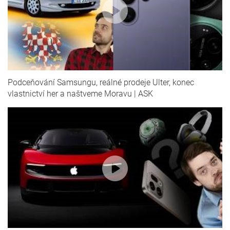
Podceňování Samsungu, reálné prodeje Ulter, konec
vlastnictví her a naštveme Moravu | ASK