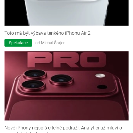
Toto má být výbava tenkého iPhonu Air 2
Spekulace
od
Michal Šrajer
Nové iPhony nejspíš citelně podraží. Analytici už mluví o