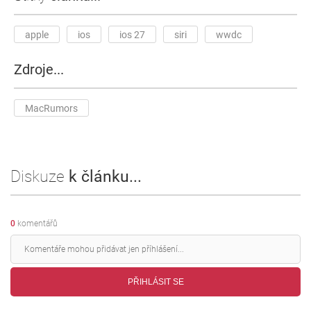
apple
ios
ios 27
siri
wwdc
Zdroje...
MacRumors
Diskuze
k článku...
0
komentářů
PŘIHLÁSIT SE