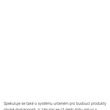
Spekuluje se také o systému určeném pro budoucí produkty
chytré domácnosti. V zákulisí se již delší dobu mluví o