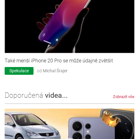
Také menší iPhone 20 Pro se může údajně zvětšit
Spekulace
od
Michal Šrajer
Doporučená
videa...
Zobrazit vše