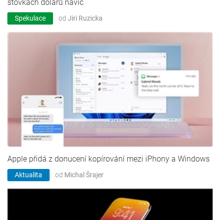
stovkách dolarů navíc
Spekulace
od
Jiri Ruzicka
Apple přidá z donucení kopírování mezi iPhony a Windows
Aktualita
od
Michal Šrajer