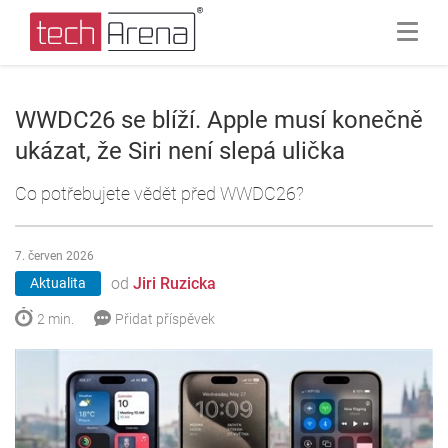
WWDC26 se blíží. Apple musí konečně
ukázat, že Siri není slepá ulička
Co potřebujete vědět před WWDC26?
7. červen 2026
od
Jiri Ruzicka
Aktualita
2 min.
Přidat příspěvek