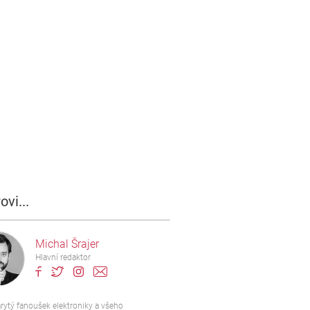
ovi...
Michal Šrajer
Hlavní redaktor
rytý fanoušek elektroniky a všeho