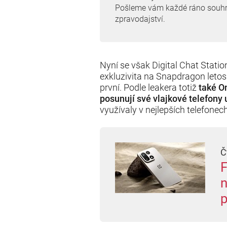
Pošleme vám každé ráno souh
zpravodajství.
Nyní se však Digital Chat Statio
exkluzivita na Snapdragon letos
první. Podle leakera totiž
také O
posunují své vlajkové telefony 
využívaly v nejlepších telefone
Č
F
n
p