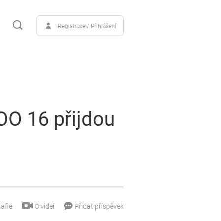
Registrace / Přihlášení
OO 16 přijdou
0
videí
afie
Přidat příspěvek