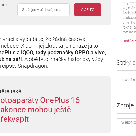
chytrého
rnné
zajímám 
A JE TO
častokrá
budoucn
či kniho
"okna", a
rozumím
n vrací a vypadá to, že žádná časová
Další au
 nebude. Xiaomi jej zkrátka jen ukáže jako
nePlus a iQOO, tedy podznačky OPPO a vivo,
už na září
. A obě tyto značky historicky vždy
Štítky
č
ch čipset Snapdragon.
iqoo 16
těte také...
otoaparáty OnePlus 16
Zdroje..
akonec mohou ještě
řekvapit
weibo.