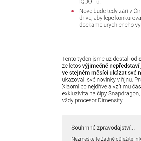
iQOO 16.
Nově bude tedy září v Čí
dříve, aby lépe konkurova
dočkáme urychleného vyd
Tento týden jsme už dostali od
že letos
výjimečně nepředstaví j
ve stejném měsíci ukázat své n
ukazovali své novinky v říjnu. P
Xiaomi co nejdříve a vzít mu čás
exkluzivita na čipy Snapdragon, 
vždy procesor Dimensity.
Souhrnné zpravodajství...
Nezmeškejte žádné důležité in