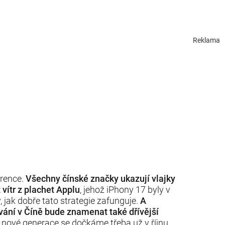
Reklama
urence.
Všechny čínské značky ukazují vlajky
 vítr z plachet Applu
, jehož iPhony 17 byly v
y, jak dobře tato strategie zafunguje.
A
ávání v Číně bude znamenat také dřívější
k nové generace se dočkáme třeba už v říjnu.