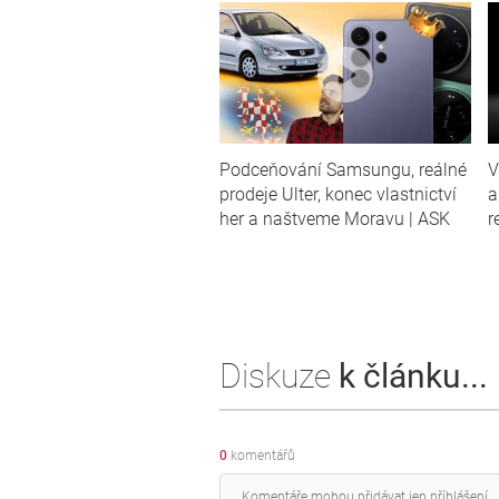
Podceňování Samsungu, reálné
V
prodeje Ulter, konec vlastnictví
a
her a naštveme Moravu | ASK
r
Diskuze
k článku...
0
komentářů