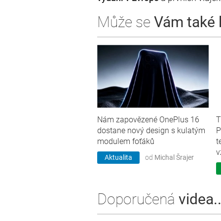
Může se
Vám také lí
Nám zapovězené OnePlus 16
T
dostane nový design s kulatým
P
modulem foťáků
t
v
Aktualita
od
Michal Šrajer
Doporučená
videa..