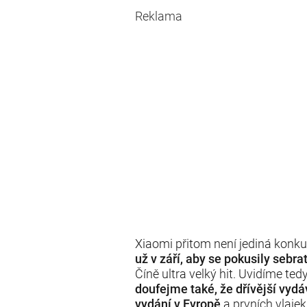
Reklama
Xiaomi přitom není jediná konk
už v září, aby se pokusily sebrat
Číně ultra velký hit. Uvidíme ted
doufejme také, že dřívější vyd
vydání v Evropě
a prvních vlaje