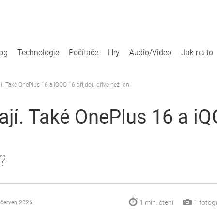
log
Technologie
Počítače
Hry
Audio/Video
Jak na to
í. Také OnePlus 16 a iQOO 16 přijdou dříve než loni
ají. Také OnePlus 16 a iQ
u?
1 min.
čtení
1
fotogr
 červen 2026