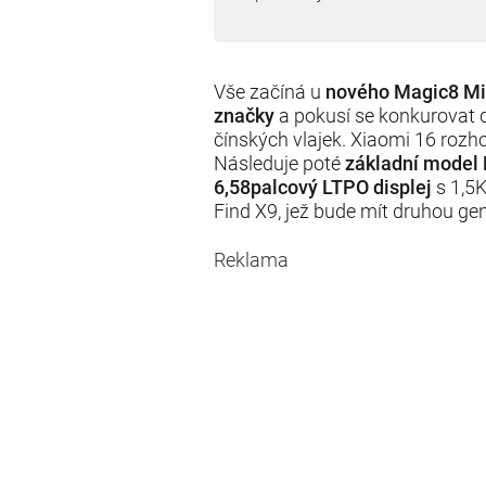
Vše začíná u
nového Magic8 Min
značky
a pokusí se konkurovat 
čínských vlajek. Xiaomi 16 rozh
Následuje poté
základní model
6,58palcový LTPO displej
s 1,5
Find X9, jež bude mít druhou ge
Reklama