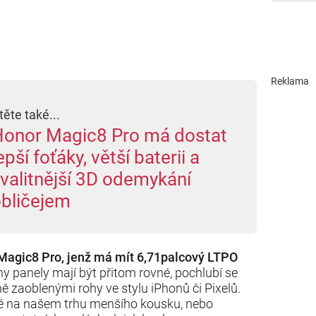
Reklama
těte také...
onor Magic8 Pro má dostat
epší foťáky, větší baterii a
valitnější 3D odemykání
bličejem
Magic8 Pro, jenž má mít 6,71palcový LTPO
ny panely mají být přitom rovné, pochlubí se
ě zaoblenými rohy ve stylu iPhonů či Pixelů.
ké na našem trhu menšího kousku, nebo