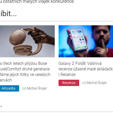
u u ostatních malých vlajek konkurence.
bit...
o třech letech přijdou Bose
Galaxy Z Fold8: Vášnivá
uietComfort druhé generace.
recenze úžasně malé skládačk
áme jejich fotky ve veselých
| Recenze
arvách
Recenze
od
Michal Šrajer
Aktualita
od
Michal Šrajer
.