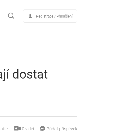
Registrace / Přihlášení
í dostat
0
videí
afie
Přidat příspěvek