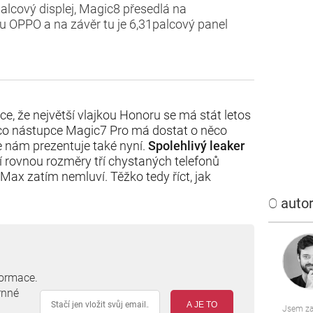
lcový displej, Magic8 přesedlá na
lu OPPO a na závěr tu je 6,31palcový panel
ce, že největší vlajkou Honoru se má stát letos
o nástupce Magic7 Pro má dostat o něco
e nám prezentuje také nyní.
Spolehlivý leaker
 rovnou rozměry tří chystaných telefonů
ax zatím nemluví. Těžko tedy říct, jak
O
autor
formace.
rnné
A JE TO
Jsem za