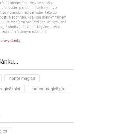
 či futuristického. Nejvíce se však
především o mobilní telefony, hry a
t se v článcích rád zahledím také do
osti. Nepohrdnu však ani dobrým filmem
u. U telefonů mi není cízí "jablko", vysklená
ni již shnilá "ostružina". Nejvíce si však
 asi s tím "zeleným robotem".
torovy články
lánku...
honor magic8
agic8 mini
honor magic8 pro
.
o.cn