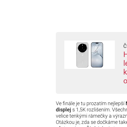
Č
H
l
k
o
Ve finále je tu prozatím nejlepší
displej
s 1,5K rozlišením. Všech
velice tenkými rámečky a výrazn
Otázkou je, zda se dočkáme ta