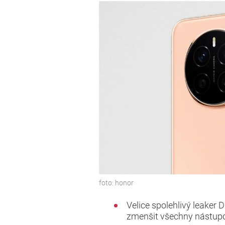
foto:
honor
Velice spolehlivý leaker D
zmenšit všechny nástupc