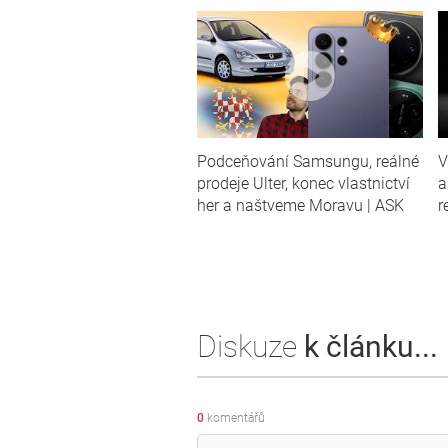
Podceňování Samsungu, reálné
V
prodeje Ulter, konec vlastnictví
a
her a naštveme Moravu | ASK
r
Diskuze
k článku...
0
komentářů