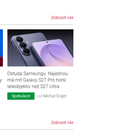
Zobrazit vše
Ostuda Samsungu. Najednou
y
má mít Galaxy S27 Pro horší
teleobjektiv než S27 Ultra
Spekulace
od
Michal Šrajer
Zobrazit vše