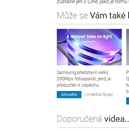
zůstane jen v Číně, jako je tom
Může se
Vám také lí
Samsung představil velký
P
200Mpx fotoaparát, jenž je
Q
předurčen k úspěchu
M
b
Aktualita
od
Michal Šrajer
Doporučená
videa..