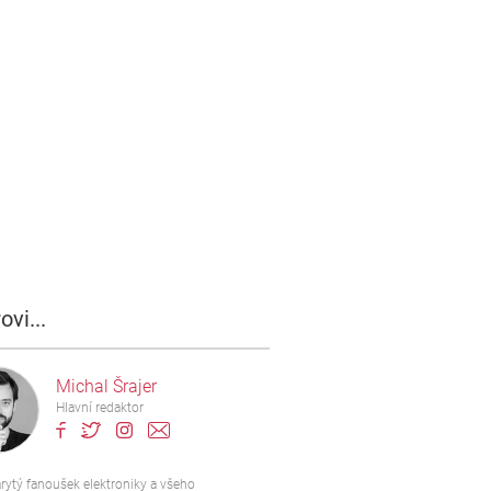
ovi...
Michal Šrajer
Hlavní redaktor
rytý fanoušek elektroniky a všeho