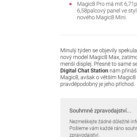
Magic8 Pro má mít 6,71pa
6,58palcový panel ve sty
nového Magic8 Mini.
Minulý týden se objevily spekula
nový model Magic8 Max, zatímc
menší displej. Přesně to samé s
Digital Chat Station
nám přináší
Magic8, avšak o větším Magic8 M
pravděpodobný je jeho příchod.
Souhrnné zpravodajství...
Nezmeškejte žádné důležité in
Pošleme vám každé ráno souh
zpravodajství.