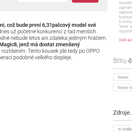
chytrého
zajímám 
častokrá
budoucn
či kniho
i, což bude první 6,31palcový model své
"okna", a
dnes už početné konkurenci z řad menších
rozumím
odně nebude letos ani zdaleka jediným hráčem.
Další au
 Magic8, jenž má dostat zmenšený
K rozlišením. Tento kousek jde tedy po OPPO
nerací podobně velkého displeje.
Štítky
č
honor
honor m
Zdroje..
m.weib