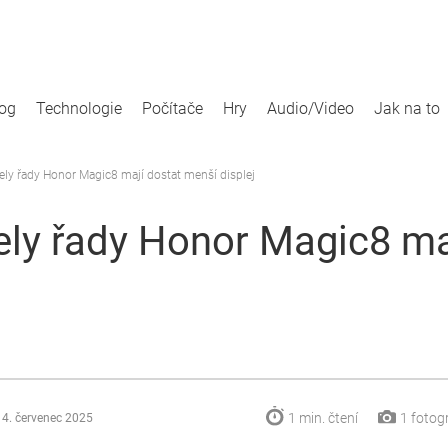
log
Technologie
Počítače
Hry
Audio/Video
Jak na to
y řady Honor Magic8 mají dostat menší displej
ly řady Honor Magic8 maj
1 min.
čtení
1
fotogr
14. červenec 2025