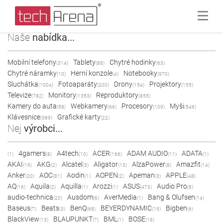
Naše
nabídka...
Mobilní telefony
Tablety
Chytré hodinky
(314)
(88)
(63)
Chytré náramky
Herní konzole
Notebooky
(10)
(4)
(970)
Sluchátka
Fotoaparáty
Drony
Projektory
(1004)
(200)
(154)
(155)
Televize
Monitory
Reproduktory
(782)
(1353)
(855)
Kamery do auta
Webkamery
Procesory
Myši
(58)
(66)
(109)
(546)
Klávesnice
Grafické karty
(389)
(22)
Nej
výrobci...
4gamers
A4tech
ACER
ADAM AUDIO
ADATA
(1)
(8)
(10)
(166)
(11)
(1)
AKAI
AKG
Alcatel
Aligator
AlzaPower
Amazfit
(19)
(2)
(3)
(13)
(8)
(14)
Anker
AOC
Aodin
AOPEN
Apeman
APPLE
(20)
(81)
(1)
(2)
(3)
(48)
AQ
Aquila
Aquilla
Arozzi
ASUS
Audio Pro
(16)
(2)
(1)
(1)
(473)
(8)
audio-technica
Ausdom
AverMedia
Bang & Olufsen
(20)
(6)
(1)
(14)
Baseus
Beats
BenQ
BEYERDYNAMIC
Bigben
(7)
(3)
(68)
(19)
(6)
BlackView
BLAUPUNKT
BML
BOSE
(13)
(7)
(1)
(19)