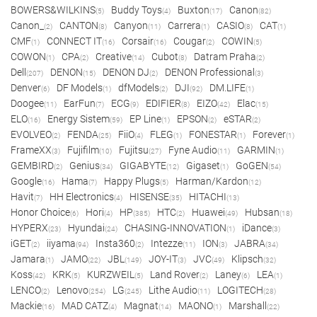
BOWERS&WILKINS
Buddy Toys
Buxton
Canon
(5)
(4)
(17)
(82)
Canon_
CANTON
Canyon
Carrera
CASIO
CAT
(2)
(8)
(11)
(1)
(8)
(1)
CMF
CONNECT IT
Corsair
Cougar
COWIN
(1)
(16)
(16)
(2)
(5)
COWON
CPA
Creative
Cubot
Datram Praha
(1)
(2)
(14)
(8)
(2)
Dell
DENON
DENON DJ
DENON Professional
(207)
(15)
(2)
(3)
Denver
DF Models
dfModels
DJI
DM.LIFE
(6)
(1)
(2)
(92)
(1)
Doogee
EarFun
ECG
EDIFIER
EIZO
Elac
(11)
(7)
(9)
(8)
(42)
(15)
ELO
Energy Sistem
EP Line
EPSON
eSTAR
(16)
(59)
(1)
(2)
(2)
EVOLVEO
FENDA
FiiO
FLEG
FONESTAR
Forever
(2)
(25)
(4)
(1)
(1)
(1)
FrameXX
Fujifilm
Fujitsu
Fyne Audio
GARMIN
(3)
(10)
(27)
(11)
(1)
GEMBIRD
Genius
GIGABYTE
Gigaset
GoGEN
(2)
(34)
(12)
(1)
(54)
Google
Hama
Happy Plugs
Harman/Kardon
(16)
(7)
(5)
(12)
Havit
HH Electronics
HISENSE
HITACHI
(7)
(4)
(35)
(13)
Honor Choice
Hori
HP
HTC
Huawei
Hubsan
(6)
(4)
(385)
(2)
(49)
(18)
HYPERX
Hyundai
CHASING-INNOVATION
iDance
(23)
(24)
(1)
(3)
iGET
iiyama
Insta360
Intezze
ION
JABRA
(2)
(94)
(2)
(11)
(3)
(34)
Jamara
JAMO
JBL
JOY-IT
JVC
Klipsch
(1)
(22)
(149)
(3)
(49)
(32)
Koss
KRK
KURZWEIL
Land Rover
Laney
LEA
(42)
(5)
(5)
(2)
(6)
(1)
LENCO
Lenovo
LG
Lithe Audio
LOGITECH
(2)
(254)
(245)
(11)
(28)
Mackie
MAD CATZ
Magnat
MAONO
Marshall
(16)
(4)
(14)
(1)
(22)