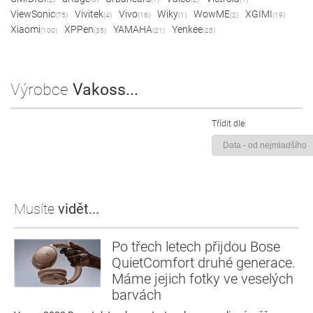
ViewSonic
Vivitek
Vivo
Wiky
WowME
XGIMI
(75)
(4)
(16)
(1)
(2)
(19)
Xiaomi
XPPen
YAMAHA
Yenkee
(100)
(35)
(21)
(25)
Výrobce
Vakoss...
Třídit dle:
Musíte
vidět...
Po třech letech přijdou Bose
QuietComfort druhé generace.
Máme jejich fotky ve veselých
barvách