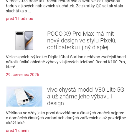
V roce 2023 Bose tak trochu restartovalo svou velice úspěšnou
řadu vlajkových náhlavních sluchátek. Ze zkratky QC se tak stala
sluchátka s ...
před 1 hodinou
POCO X9 Pro Max má mít
nový design ve stylu Pixelů,
obří baterku i jiný displej
Velice spolehlivý leaker Digital Chat Station nedávno zveřejnil hned
několik úniků ohledně výbavy vlajkových telefonů Redmi K100 Pro,
které ...
29. červenec 2026
vivo chystá model V80 Lite 5G
a už známe jeho výbavu i
design
Většinou se vždy jako první dozvídáme u čínských značek nejprve
o domácích čínských variantách daných zařízeních a až později se
ukáží také ...
před 1 dnem