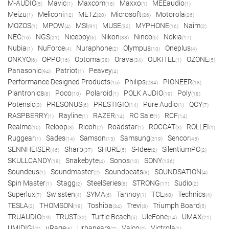
M-AUDIO
Mavic
Maxcom
Maxxo
MEEaudio
(5)
(1)
(18)
(1)
(1)
Meizu
Meliconi
METZ
Microsoft
Motorola
(1)
(12)
(20)
(26)
(26)
MOZOS
MPOW
MSI
MUSE
MYPHONE
Naim
(1)
(4)
(91)
(32)
(16)
(2)
NEC
NGS
Niceboy
Nikon
Ninco
Nokia
(16)
(21)
(6)
(33)
(5)
(17)
Nubia
NuForce
Nuraphone
Olympus
Oneplus
(1)
(4)
(2)
(10)
(4)
ONKYO
OPPO
Optoma
Orava
OUKITEL
OZONE
(6)
(16)
(38)
(34)
(1)
(5)
Panasonic
Patriot
Peavey
(94)
(1)
(4)
Performance Designed Products
Philips
PIONEER
(15)
(284)
(18)
Plantronics
Poco
Polaroid
POLK AUDIO
Poly
(8)
(10)
(1)
(19)
(18)
Potensic
PRESONUS
PRESTIGIO
Pure Audio
QCY
(3)
(6)
(14)
(1)
(7)
RASPBERRY
Rayline
RAZER
RC Sale
RCF
(1)
(1)
(14)
(1)
(14)
Realme
Reloop
Ricoh
Roadstar
ROCCAT
ROLLEI
(10)
(3)
(2)
(1)
(3)
(1)
Ruggear
Sades
Samson
Samsung
Sencor
(1)
(14)
(13)
(319)
(45)
SENNHEISER
Sharp
SHURE
S-Idee
SilentiumPC
(46)
(37)
(5)
(2)
(2)
SKULLCANDY
Snakebyte
Sonos
SONY
(18)
(4)
(10)
(136)
Soundeus
Soundmaster
Soundpeats
SOUNDSATION
(1)
(2)
(8)
(4)
Spin Master
Stagg
SteelSeries
STRONG
Sudio
(1)
(2)
(8)
(17)
(2)
Superlux
Swissten
SYMA
Tannoy
TCL
Technics
(7)
(4)
(6)
(1)
(68)
(4)
TESLA
THOMSON
Toshiba
Trevi
Triumph Board
(2)
(18)
(34)
(3)
(5)
TRUAUDIO
TRUST
Turtle Beach
UleFone
UMAX
(19)
(32)
(5)
(14)
(21)
UMIDIGI
uRage
Urbanears
Valco
Victrola
(2)
(6)
(7)
(2)
(1)