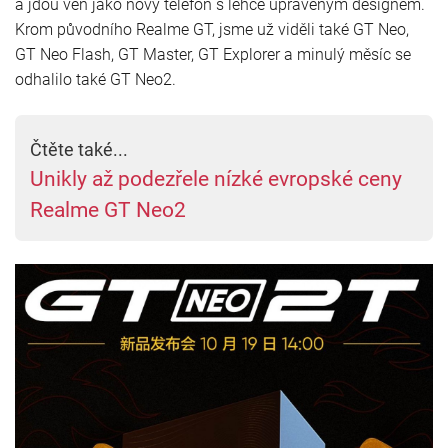
a jdou ven jako nový telefon s lehce upraveným designem.
Krom původního Realme GT, jsme už viděli také GT Neo,
GT Neo Flash, GT Master, GT Explorer a minulý měsíc se
odhalilo také GT Neo2.
Čtěte také...
Unikly až podezřele nízké evropské ceny
Realme GT Neo2