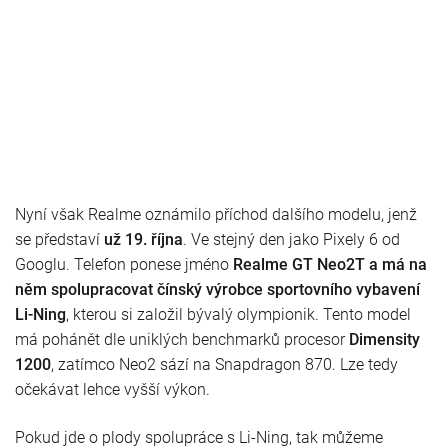
Nyní však Realme oznámilo příchod dalšího modelu, jenž
se představí
už 19. října
. Ve stejný den jako Pixely 6 od
Googlu. Telefon ponese jméno
Realme GT Neo2T
a má na
něm spolupracovat čínský výrobce sportovního vybavení
Li-Ning
, kterou si založil bývalý olympionik. Tento model
má pohánět dle uniklých benchmarků procesor
Dimensity
1200
, zatímco Neo2 sází na Snapdragon 870. Lze tedy
očekávat lehce vyšší výkon.
Pokud jde o plody spolupráce s Li-Ning, tak můžeme