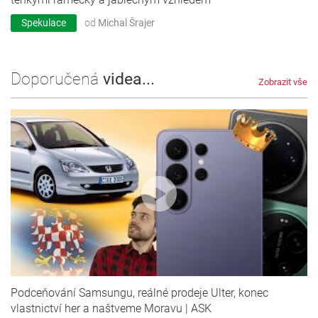
Spekulace
od
Michal Šrajer
Doporučená
videa...
Zobrazit vše
Podceňování Samsungu, reálné prodeje Ulter, konec
vlastnictví her a naštveme Moravu | ASK