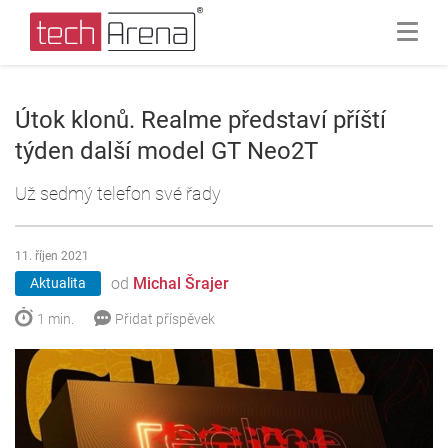
Útok klonů. Realme představí příští
týden další model GT Neo2T
Už sedmý telefon své řady
11. říjen 2021
od
Michal Šrajer
Aktualita
1 min.
Přidat příspěvek