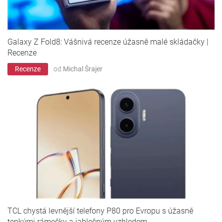
Galaxy Z Fold8: Vášnivá recenze úžasně malé skládačky |
Recenze
Recenze
od
Michal Šrajer
TCL chystá levnější telefony P80 pro Evropu s úžasně
tenkými rámečky a jablečným vzhledem