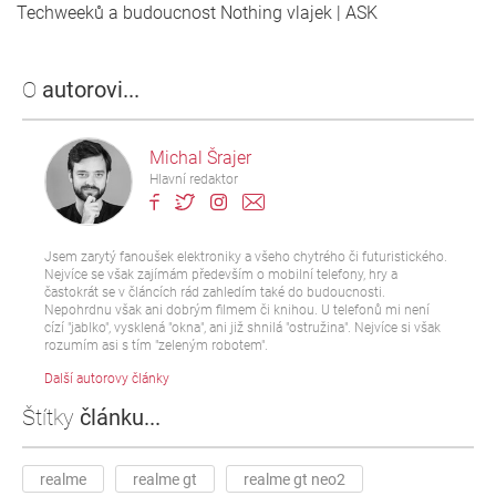
Techweeků a budoucnost Nothing vlajek | ASK
O
autorovi...
Michal Šrajer
Hlavní redaktor
Jsem zarytý fanoušek elektroniky a všeho chytrého či futuristického.
Nejvíce se však zajímám především o mobilní telefony, hry a
častokrát se v článcích rád zahledím také do budoucnosti.
Nepohrdnu však ani dobrým filmem či knihou. U telefonů mi není
cízí "jablko", vysklená "okna", ani již shnilá "ostružina". Nejvíce si však
rozumím asi s tím "zeleným robotem".
Další autorovy články
Štítky
článku...
realme
realme gt
realme gt neo2