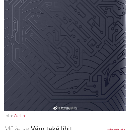
foto:
Weibo
Může se
Vám také líbit...