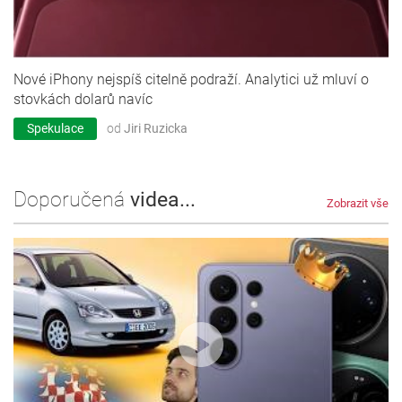
Nové iPhony nejspíš citelně podraží. Analytici už mluví o
stovkách dolarů navíc
Spekulace
od
Jiri Ruzicka
Doporučená
videa...
Zobrazit vše