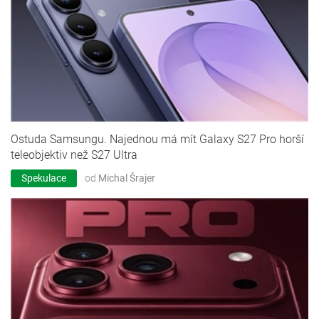
Ostuda Samsungu. Najednou má mít Galaxy S27 Pro horší
teleobjektiv než S27 Ultra
Spekulace
od
Michal Šrajer