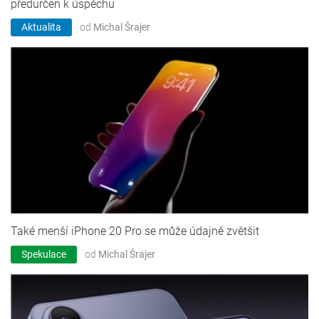
předurčen k úspěchu
Aktualita
od
Michal Šrajer
Také menší iPhone 20 Pro se může údajně zvětšit
Spekulace
od
Michal Šrajer