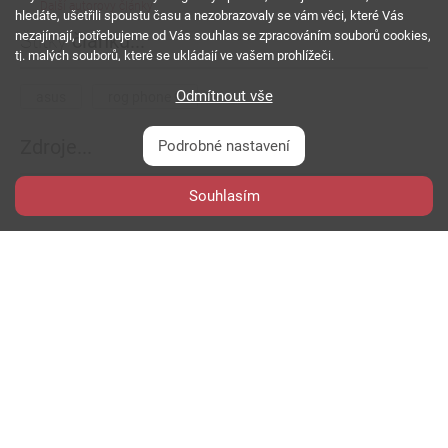
Další autorovy články
hledáte, ušetřili spoustu času a nezobrazovaly se vám věci, které Vás
nezajímají, potřebujeme od Vás souhlas se zpracováním souborů cookies,
Štítky
článku...
tj. malých souborů, které se ukládají ve vašem prohlížeči.
Odmítnout vše
asus
rog phone 9
Zdroje...
Podrobné nastavení
Souhlasím
k-tai.watch.impress.co.jp
weibo.com
Diskuze
k článku...
0
komentářů