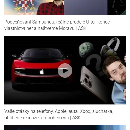
Podceňování Samsungu, reálné prodeje Ulter, konec
vlastnictví her a naštveme Moravu | ASK
Vaše otázky na telefony, Apple, auta, Xbox, sluchátka,
oblíbené recenze a mnohem víc | ASK