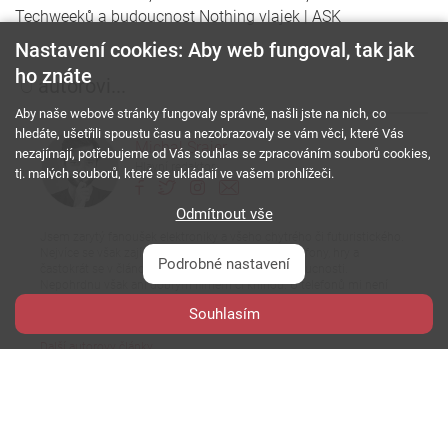
Techweeků a budoucnost Nothing vlajek | ASK
Nastavení cookies: Aby web fungoval, tak jak
ho znáte
O
autorovi...
Aby naše webové stránky fungovaly správně, našli jste na nich, co
hledáte, ušetřili spoustu času a nezobrazovaly se vám věci, které Vás
Michal Šrajer
nezajímají, potřebujeme od Vás souhlas se zpracováním souborů cookies,
Hlavní redaktor
tj. malých souborů, které se ukládají ve vašem prohlížeči.
Odmítnout vše
Jsem zarytý fanoušek elektroniky a všeho chytrého či futuristického.
Nejvíce se však zajímám především o mobilní telefony, hry a
Podrobné nastavení
častokrát se v článcích rád zahledím také do budoucnosti.
Nepohrdnu však ani dobrým filmem či knihou. U telefonů mi není
cízí "jablko", vysklená "okna", ani již shnilá "ostružina". Nejvíce si však
Souhlasím
rozumím asi s tím "zeleným robotem".
Další autorovy články
Štítky
článku...
edge 50 pro
moto x50 ultra
motorola