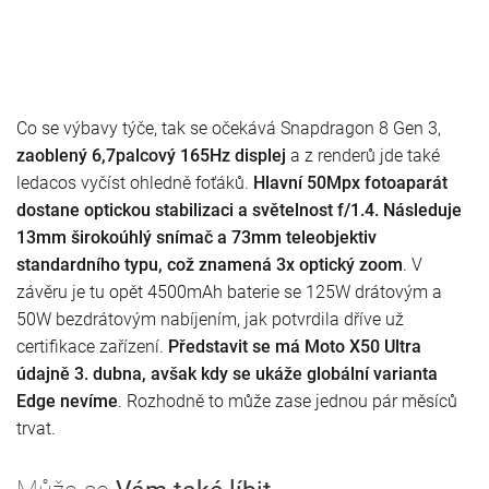
Co se výbavy týče, tak se očekává Snapdragon 8 Gen 3,
zaoblený 6,7palcový 165Hz displej
a z renderů jde také
ledacos vyčíst ohledně foťáků.
Hlavní 50Mpx fotoaparát
dostane optickou stabilizaci a světelnost f/1.4. Následuje
13mm širokoúhlý snímač a 73mm teleobjektiv
standardního typu, což znamená 3x optický zoom
. V
závěru je tu opět 4500mAh baterie se 125W drátovým a
50W bezdrátovým nabíjením, jak potvrdila dříve už
certifikace zařízení.
Představit se má Moto X50 Ultra
údajně 3. dubna, avšak kdy se ukáže globální varianta
Edge nevíme
. Rozhodně to může zase jednou pár měsíců
trvat.