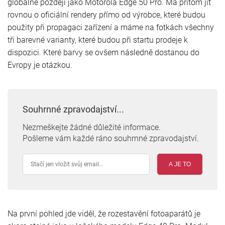
globálně později jako Motorola Edge 50 Pro. Má přitom jít
rovnou o oficiální rendery přímo od výrobce, které budou
použity při propagaci zařízení a máme na fotkách všechny
tři barevné varianty, které budou při startu prodeje k
dispozici. Které barvy se ovšem následně dostanou do
Evropy je otázkou.
Souhrnné zpravodajství...
Nezmeškejte žádné důležité informace.
Pošleme vám každé ráno souhrnné zpravodajství.
A JE TO
Na první pohled jde viděl, že rozestavění fotoaparátů je