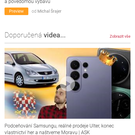
a povědomou výbavu
Preview
od
Michal Šrajer
Doporučená
videa...
Zobrazit vše
Podceňování Samsungu, reálné prodeje Ulter, konec
vlastnictví her a naštveme Moravu | ASK