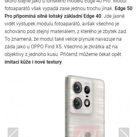
skoro stejné jako u loňského modelu Edge 40 Pro. Modul
fotoaparátů však vypadá zase jednou trochu jinak.
Edge 50
Pro připomíná silně loňský základní Edge 40
. Jde jasně
vidět výstupek modulu fotoaparátů, avšak všechno je
schováno pod stejný materiálem, z kterého je zbytek zad.
To znamená, že modul také velice plynule navazuje na
záda jako u OPPO Find X5. Všechno je zkrátka až na
objektivy z jednoho kusu. Přičemž můžeme čekat opět
imitaci kůže i nové textury
.