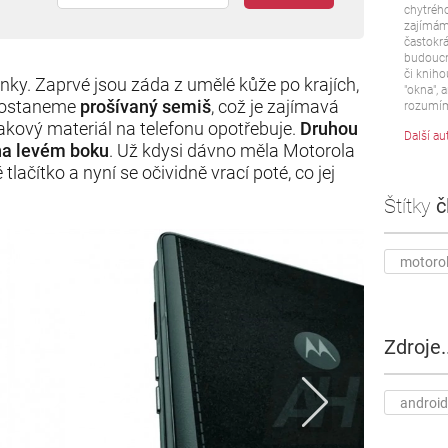
chytrého
zajímám 
častokrá
budoucn
či kniho
nky. Zaprvé jsou záda z umělé kůže po krajích,
"okna", a
 dostaneme
prošívaný semiš
, což je zajímavá
rozumím
 takový materiál na telefonu opotřebuje.
Druhou
Další au
 na levém boku
. Už kdysi dávno měla Motorola
tlačítko a nyní se očividně vrací poté, co jej
Štítky
č
motoro
Zdroje..
androi