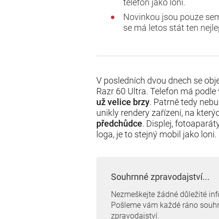
telefon jako loni.
Novinkou jsou pouze semi
se má letos stát ten nejl
V posledních dvou dnech se obje
Razr 60 Ultra. Telefon má podl
už velice brzy
. Patrně tedy neb
unikly rendery zařízení, na kter
předchůdce
. Displej, fotoapará
loga, je to stejný mobil jako loni
Souhrnné zpravodajství...
Nezmeškejte žádné důležité in
Pošleme vám každé ráno souh
zpravodajství.