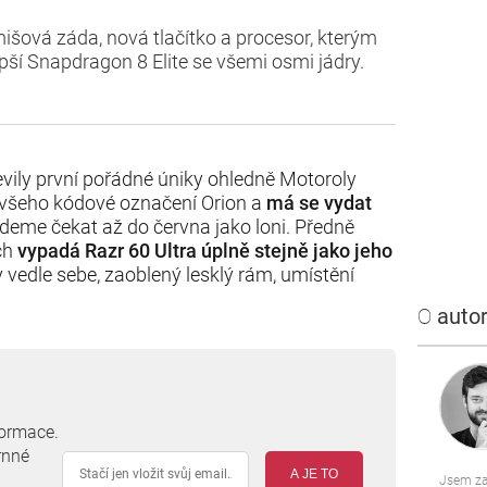
šová záda, nová tlačítko a procesor, kterým
epší Snapdragon 8 Elite se všemi osmi jádry.
vily první pořádné úniky ohledně Motoroly
e všeho kódové označení Orion a
má se vydat
udeme čekat až do června jako loni. Předně
ých
vypadá Razr 60 Ultra úplně stejně jako jeho
ty vedle sebe, zaoblený lesklý rám, umístění
.
O
autor
formace.
rnné
A JE TO
Jsem za