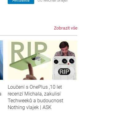
Aktualita
od
Michal Šrajer
Zobrazit vše
Loučení s OnePlus ,10 let
a
recenzí Michala, zakulisí
Techweeků a budoucnost
Nothing vlajek | ASK