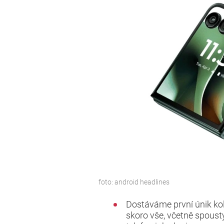
foto:
android headlines
Dostáváme první únik ko
skoro vše, včetně spousty