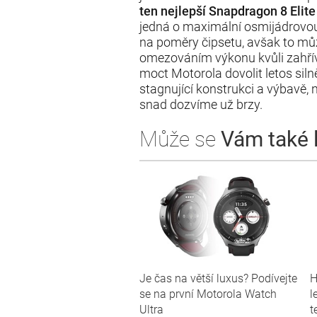
ten nejlepší Snapdragon 8 Elit
jedná o maximální osmijádrovo
na poměry čipsetu, avšak to mů
omezováním výkonu kvůli zahřív
moct Motorola dovolit letos silně
stagnující konstrukci a výbavě,
snad dozvíme už brzy.
Může se
Vám také lí
Je čas na větší luxus? Podívejte
H
se na první Motorola Watch
l
Ultra
t