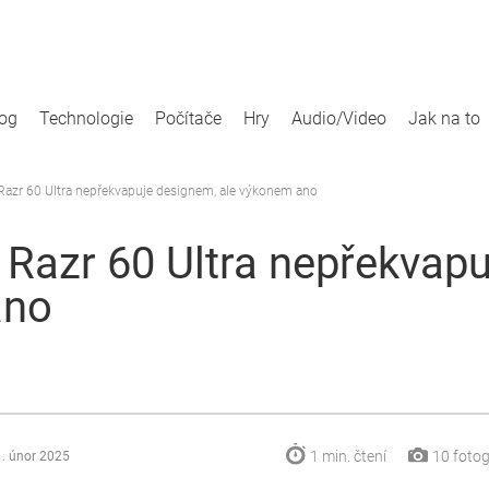
log
Technologie
Počítače
Hry
Audio/Video
Jak na to
Razr 60 Ultra nepřekvapuje designem, ale výkonem ano
 Razr 60 Ultra nepřekvap
ano
1 min.
čtení
10
fotog
. únor 2025