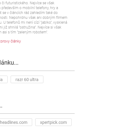
 či futuristického. Nejvíce se však
především o mobilní telefony, hry a
t se v článcích rád zahledím také do
osti. Nepohrdnu však ani dobrým filmem
u. U telefonů mi není cízí "jablko", vysklená
ni již shnilá "ostružina". Nejvíce si však
 asi s tím "zeleným robotem".
torovy články
lánku...
la
razr 60 ultra
.
dheadlines.com
xpertpick.com