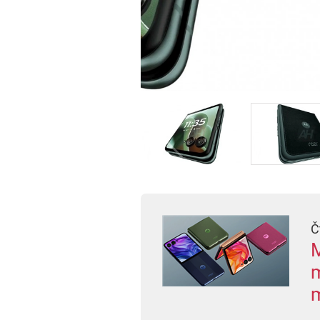
Č
M
m