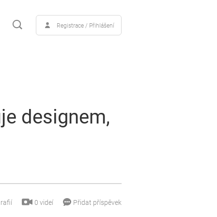
Registrace / Přihlášení
uje designem,
0
videí
rafií
Přidat příspěvek