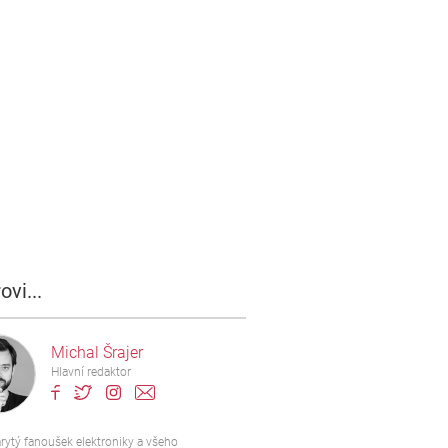
ovi...
Michal Šrajer
Hlavní redaktor
rytý fanoušek elektroniky a všeho