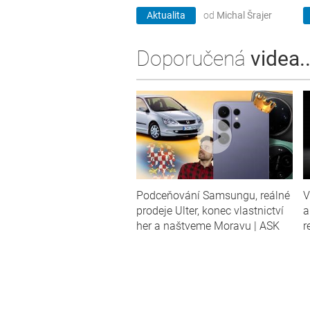
Aktualita
od
Michal Šrajer
Doporučená
videa..
Podceňování Samsungu, reálné
V
prodeje Ulter, konec vlastnictví
a
her a naštveme Moravu | ASK
r