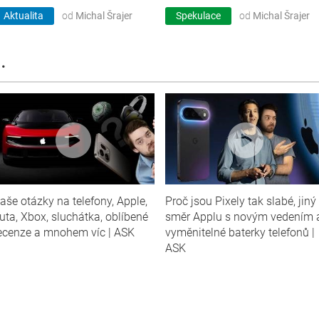
Aktualita
od
Michal Šrajer
Spekulace
od
Michal Šrajer
.
aše otázky na telefony, Apple,
Proč jsou Pixely tak slabé, jiný
uta, Xbox, sluchátka, oblíbené
směr Applu s novým vedením 
ecenze a mnohem víc | ASK
vyměnitelné baterky telefonů |
ASK