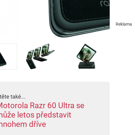
Reklama
těte také...
otorola Razr 60 Ultra se
ůže letos představit
mnohem dříve