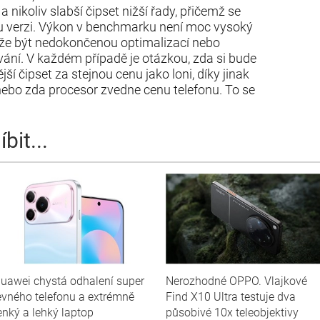
e
a nikoliv slabší čipset nižší řady, přičemž se
u verzi. Výkon v benchmarku není moc vysoký
že být nedokončenou optimalizací nebo
ání. V každém případě je otázkou, zda si bude
jší čipset za stejnou cenu jako loni, díky jinak
 nebo zda procesor zvedne cenu telefonu. To se
bit...
uawei chystá odhalení super
Nerozhodné OPPO. Vlajkové
evného telefonu a extrémně
Find X10 Ultra testuje dva
enký a lehký laptop
působivé 10x teleobjektivy