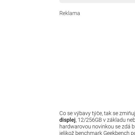
Reklama
Co se výbavy týče, tak se zmiňuj
displej
, 12/256GB v základu ne
hardwarovou novinkou se zdá bý
jelikož benchmark Geekbench pot