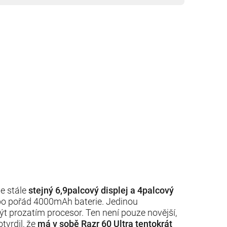
e stále
stejný 6,9palcový displej a 4palcový
bo pořád 4000mAh baterie. Jedinou
t prozatím procesor. Ten není pouze novější,
vrdil, že
má v sobě Razr 60 Ultra tentokrát