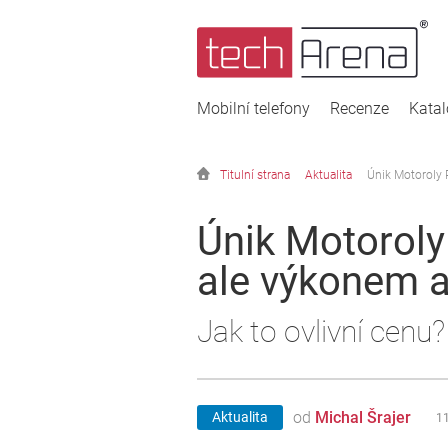
Mobilní telefony
Recenze
Kata
Titulní strana
Aktualita
Únik Motoroly 
Únik Motoroly
ale výkonem 
Jak to ovlivní cenu?
od
Michal Šrajer
Aktualita
11