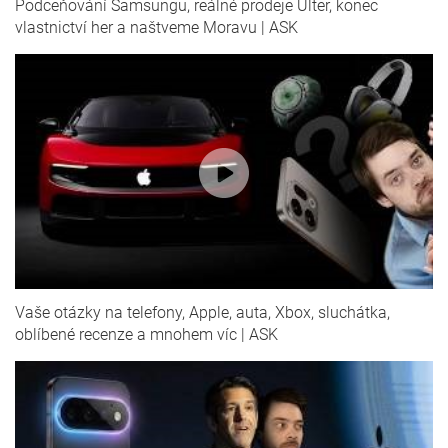
Podceňování Samsungu, reálné prodeje Ulter, konec
vlastnictví her a naštveme Moravu | ASK
Vaše otázky na telefony, Apple, auta, Xbox, sluchátka,
oblíbené recenze a mnohem víc | ASK