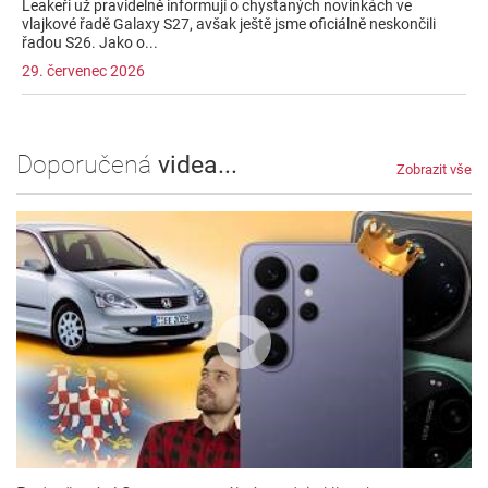
Leakeři už pravidelně informují o chystaných novinkách ve
vlajkové řadě Galaxy S27, avšak ještě jsme oficiálně neskončili
řadou S26. Jako o...
29. červenec 2026
Doporučená
videa...
Zobrazit vše