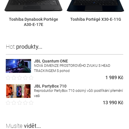
Toshiba Dynabook Portége
Toshiba Portégé X30-E-11G
A30-E-17E
Hot
produkty...
JBL Quantum ONE
NOVÁ DIMENZE PROSTOROVÉHO ZVUKU S HEAD
TRACKINGEM S pohod
1 989 Kč
JBL PartyBox 710
Reproduktor PartyBox 710 odolný vůči postříkání přemění
vaši
13 990 Kč
Musíte
vidět...