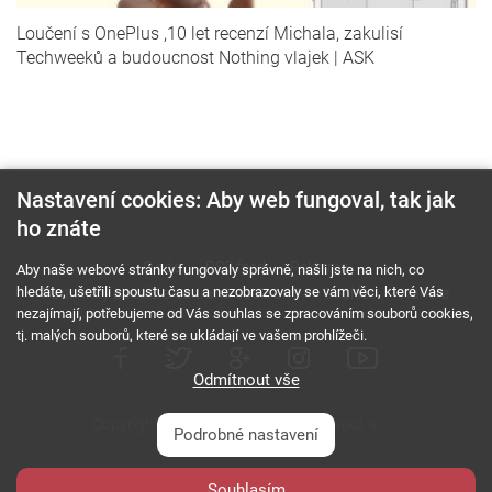
Loučení s OnePlus ,10 let recenzí Michala, zakulisí
Techweeků a budoucnost Nothing vlajek | ASK
Nastavení cookies: Aby web fungoval, tak jak
ho znáte
O nás
RSS feed
Reklama
Aby naše webové stránky fungovaly správně, našli jste na nich, co
hledáte, ušetřili spoustu času a nezobrazovaly se vám věci, které Vás
Podmínky použití a ochrana soukromí
Cookies
Kariéra
nezajímají, potřebujeme od Vás souhlas se zpracováním souborů cookies,
tj. malých souborů, které se ukládají ve vašem prohlížeči.
Odmítnout vše
Copyright © 2000 - 2026 NetComp, spol. s r.o.
Podrobné nastavení
Všechna práva vyhrazena.
webDesign By:
Souhlasím
PESL.NAME