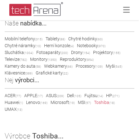
Naše
nabídka...
Mobilní telefony
Tablety
Chytré hodinky
(315)
(88)
(63)
Chytré náramky
Herní konzole
Notebooky
(10)
(4)
(970)
Sluchátka
Fotoaparáty
Drony
Projektory
(1004)
(200)
(154)
(155)
Televize
Monitory
Reproduktory
(782)
(1353)
(854)
Kamery do auta
Webkamery
Procesory
Myši
(58)
(66)
(109)
(545)
Klávesnice
Grafické karty
(389)
(22)
Nej
výrobci...
ACER
APPLE
ASUS
Dell
Fujitsu
HP
(77)
(17)
(209)
(105)
(14)
(271)
Huawei
Lenovo
Microsoft
MSI
Toshiba
(1)
(169)
(19)
(57)
(18)
UMAX
(13)
Výrobce
Toshiba...