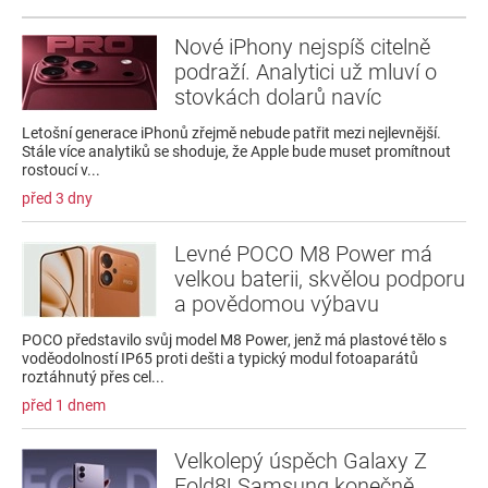
Nové iPhony nejspíš citelně
podraží. Analytici už mluví o
stovkách dolarů navíc
Letošní generace iPhonů zřejmě nebude patřit mezi nejlevnější.
Stále více analytiků se shoduje, že Apple bude muset promítnout
rostoucí v...
před 3 dny
Levné POCO M8 Power má
velkou baterii, skvělou podporu
a povědomou výbavu
POCO představilo svůj model M8 Power, jenž má plastové tělo s
voděodolností IP65 proti dešti a typický modul fotoaparátů
roztáhnutý přes cel...
před 1 dnem
Velkolepý úspěch Galaxy Z
Fold8! Samsung konečně