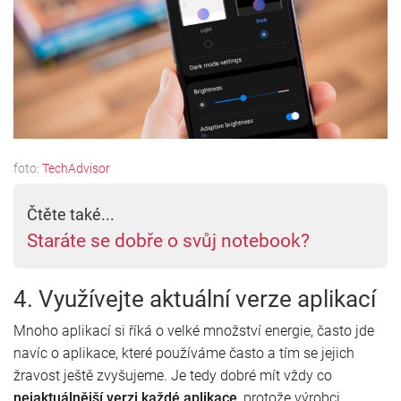
foto:
TechAdvisor
Čtěte také...
Staráte se dobře o svůj notebook?
4. Využívejte aktuální verze aplikací
Mnoho aplikací si říká o velké množství energie, často jde
navíc o aplikace, které používáme často a tím se jejich
žravost ještě zvyšujeme. Je tedy dobré mít vždy co
nejaktuálnější verzi každé aplikace
, protože výrobci