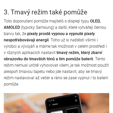
3. Tmavý režim také pomůže
Toto doporučení pomůže majitelů s displeji typu
OLED,
AMOLED
(typicky Samsung) a další, které vytvářejí černou
barvu tak, že
pixely prostě vypnou a vypnuté pixely
nespotřebovávají energii
. Toho už si naštěstí všimli i
výrobci a vývojáři a máme tak možnost v celém prostředí i
v různých aplikacích nastavit
tmavý režim, který zbarví
obrazovku do tmavších tónů a tím pomůže baterii
. Tento
režim nemusí určitě vyhovovat všem, je tak možnost použít
alespoň tmavou tapetu nebo jde nastavit, aby se tmavý
režim nastavoval až večer a ráno se zase vypnul i to baterii
pomůže.