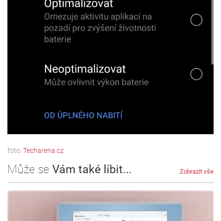
foto:
Techarena.cz
Může se
Vám také líbit...
Zobrazit vše