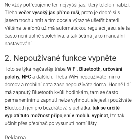
Ne vždy potřebujeme ten nejvyšší jas, který telefon nabízí.
Třeba
večer vysoký jas přímo ruší
, proto je dobré si s
jasem trochu hrát a tím docela výrazně ušetřit baterii.
Většina telefonů už má automatickou regulaci jasu, ale ta
často není úplně spolehlivá, a tak šetrná jako manuální
nastavování.
2. Nepoužívané funkce vypněte
Toto se týká nejčastěji třeba
WiFi, Bluetooth, určování
polohy, NFC
a dalších. Třeba WiFi nepoužíváte mimo
domov a mobilní data zase nepoužíváte doma. Hodně lidí
má zapnutý Bluetooth kvůli hodinkám, tam se často
permanentnímu zapnutí nelze vyhnout, ale jestli používáte
Bluetooth jen pro bezdrátová sluchátka,
tak se určitě
vyplatí tuto možnost připojení v mobilu vypínat
, lze tak
učinit přes přepínač po vysunutí horní lišty.
Reklama