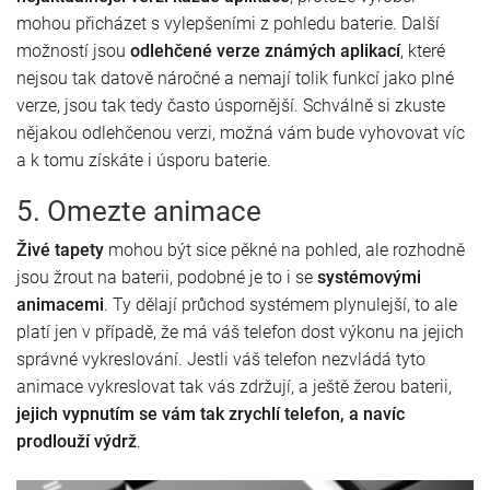
mohou přicházet s vylepšeními z pohledu baterie. Další
možností jsou
odlehčené verze známých aplikací
, které
nejsou tak datově náročné a nemají tolik funkcí jako plné
verze, jsou tak tedy často úspornější. Schválně si zkuste
nějakou odlehčenou verzi, možná vám bude vyhovovat víc
a k tomu získáte i úsporu baterie.
5. Omezte animace
Živé tapety
mohou být sice pěkné na pohled, ale rozhodně
jsou žrout na baterii, podobné je to i se
systémovými
animacemi
. Ty dělají průchod systémem plynulejší, to ale
platí jen v případě, že má váš telefon dost výkonu na jejich
správné vykreslování. Jestli váš telefon nezvládá tyto
animace vykreslovat tak vás zdržují, a ještě žerou baterii,
jejich vypnutím se vám tak zrychlí telefon, a navíc
prodlouží výdrž
.