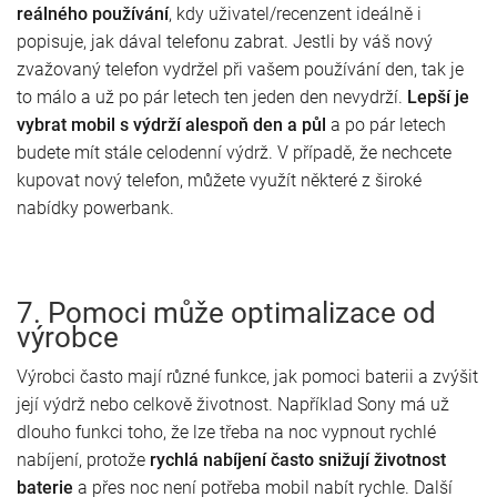
reálného používání
, kdy uživatel/recenzent ideálně i
popisuje, jak dával telefonu zabrat. Jestli by váš nový
zvažovaný telefon vydržel při vašem používání den, tak je
to málo a už po pár letech ten jeden den nevydrží.
Lepší je
vybrat mobil s výdrží alespoň den a půl
a po pár letech
budete mít stále celodenní výdrž. V případě, že nechcete
kupovat nový telefon, můžete využít některé z široké
nabídky powerbank.
7. Pomoci může optimalizace od
výrobce
Výrobci často mají různé funkce, jak pomoci baterii a zvýšit
její výdrž nebo celkově životnost. Například Sony má už
dlouho funkci toho, že lze třeba na noc vypnout rychlé
nabíjení, protože
rychlá nabíjení často snižují životnost
baterie
a přes noc není potřeba mobil nabít rychle. Další