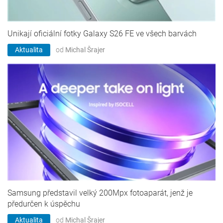
Unikají oficiální fotky Galaxy S26 FE ve všech barvách
Aktualita
od
Michal Šrajer
Samsung představil velký 200Mpx fotoaparát, jenž je
předurčen k úspěchu
Aktualita
od
Michal Šrajer