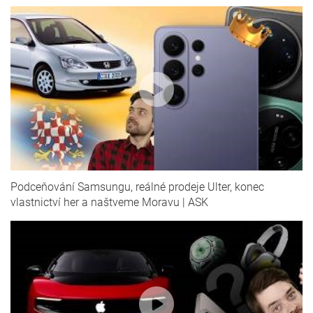
Podceňování Samsungu, reálné prodeje Ulter, konec
vlastnictví her a naštveme Moravu | ASK