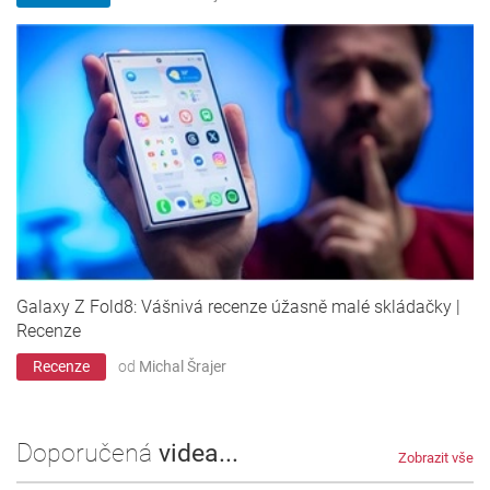
Galaxy Z Fold8: Vášnivá recenze úžasně malé skládačky |
Recenze
Recenze
od
Michal Šrajer
Doporučená
videa...
Zobrazit vše