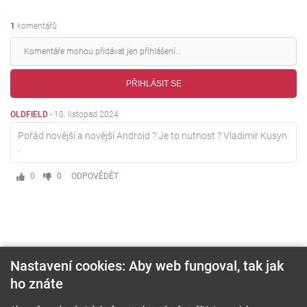
1
komentářů
PŘIHLÁSIT SE
OLDFIELD
-
10. listopad 2024
Pořád novější a novější Android ? Je to nutnost ? Vladimír Kusyn
.
0
0
ODPOVĚDĚT
Nastavení cookies: Aby web fungoval, tak jak
ho znáte