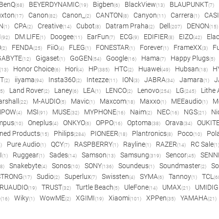
BenQ
BEYERDYNAMIC
Bigben
BlackView
BLAUPUNKT
(68)
(19)
(6)
(13)
(7)
xton
Canon
Canon_
CANTON
Canyon
Carrera
CAS
(17)
(82)
(2)
(8)
(11)
(1)
N
CPA
Creative
Cubot
Datram Praha
Dell
DENON
(1)
(2)
(14)
(8)
(2)
(207)
(15)
I
DM.LIFE
Doogee
EarFun
ECG
EDIFIER
EIZO
Ela
(92)
(1)
(11)
(7)
(9)
(8)
(42)
O
FENDA
FiiO
FLEG
FONESTAR
Forever
FrameXX
Fu
(2)
(25)
(4)
(1)
(1)
(1)
(3)
GABYTE
Gigaset
GoGEN
Google
Hama
Happy Plugs
(12)
(1)
(54)
(16)
(7)
(5)
Honor Choice
Hori
HP
HTC
Huawei
Hubsan
H
(13)
(6)
(4)
(385)
(2)
(49)
(18)
ET
iiyama
Insta360
Intezze
ION
JABRA
Jamara
J
(2)
(94)
(2)
(11)
(3)
(34)
(1)
Land Rover
Laney
LEA
LENCO
Lenovo
LG
Lithe
(5)
(2)
(6)
(1)
(2)
(254)
(245)
rshall
M-AUDIO
Mavic
Maxcom
Maxxo
MEEaudio
M
(22)
(5)
(1)
(18)
(1)
(1)
MPOW
MSI
MUSE
MYPHONE
Naim
NEC
NGS
Ni
(4)
(91)
(32)
(16)
(2)
(16)
(21)
mpus
Oneplus
ONKYO
OPPO
Optoma
Orava
OUKIT
(10)
(4)
(6)
(16)
(38)
(34)
ned Products
Philips
PIONEER
Plantronics
Poco
Pol
(15)
(284)
(18)
(8)
(10)
Pure Audio
QCY
RASPBERRY
Rayline
RAZER
RC Sale
)
(1)
(7)
(1)
(1)
(14)
(1
I
Ruggear
Sades
Samson
Samsung
Sencor
SENN
(1)
(1)
(14)
(13)
(319)
(45)
Snakebyte
Sonos
SONY
Soundeus
Soundmaster
So
8)
(4)
(10)
(136)
(1)
(2)
STRONG
Sudio
Superlux
Swissten
SYMA
Tannoy
TCL
(17)
(2)
(7)
(4)
(6)
(1)
(6
RUAUDIO
TRUST
Turtle Beach
UleFone
UMAX
UMIDIG
(19)
(32)
(5)
(14)
(21)
o
Wiky
WowME
XGIMI
Xiaomi
XPPen
YAMAHA
(16)
(1)
(2)
(19)
(101)
(35)
(21)