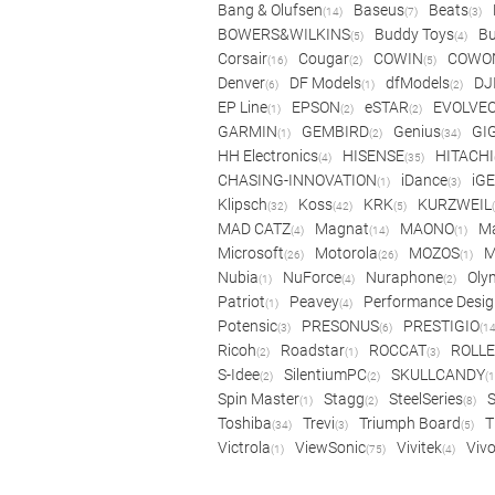
Bang & Olufsen
Baseus
Beats
(14)
(7)
(3)
BOWERS&WILKINS
Buddy Toys
Bu
(5)
(4)
Corsair
Cougar
COWIN
COWO
(16)
(2)
(5)
Denver
DF Models
dfModels
DJ
(6)
(1)
(2)
EP Line
EPSON
eSTAR
EVOLVE
(1)
(2)
(2)
GARMIN
GEMBIRD
Genius
GI
(1)
(2)
(34)
HH Electronics
HISENSE
HITACHI
(4)
(35)
CHASING-INNOVATION
iDance
iG
(1)
(3)
Klipsch
Koss
KRK
KURZWEIL
(32)
(42)
(5)
MAD CATZ
Magnat
MAONO
Ma
(4)
(14)
(1)
Microsoft
Motorola
MOZOS
(26)
(26)
(1)
Nubia
NuForce
Nuraphone
Oly
(1)
(4)
(2)
Patriot
Peavey
Performance Desig
(1)
(4)
Potensic
PRESONUS
PRESTIGIO
(3)
(6)
(14
Ricoh
Roadstar
ROCCAT
ROLLE
(2)
(1)
(3)
S-Idee
SilentiumPC
SKULLCANDY
(2)
(2)
(1
Spin Master
Stagg
SteelSeries
(1)
(2)
(8)
Toshiba
Trevi
Triumph Board
T
(34)
(3)
(5)
Victrola
ViewSonic
Vivitek
Viv
(1)
(75)
(4)