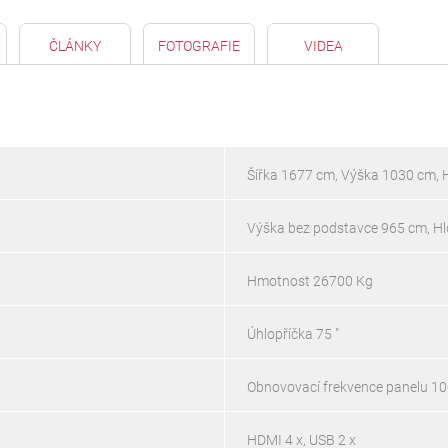
ČLÁNKY
FOTOGRAFIE
VIDEA
Šířka 1677 cm, Výška 1030 cm,
Výška bez podstavce 965 cm, H
Hmotnost 26700 Kg
Úhlopříčka 75 "
Obnovovací frekvence panelu 1
HDMI 4 x, USB 2 x