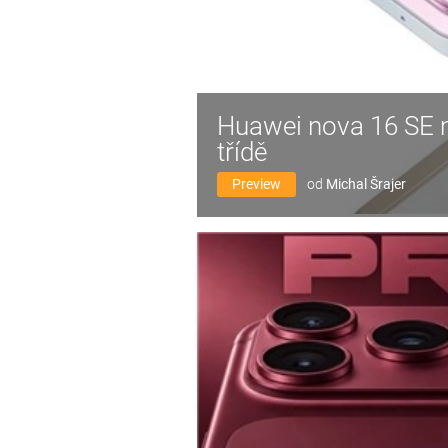
Huawei nova 16 SE má
třídě
Preview
od
Michal Šrajer