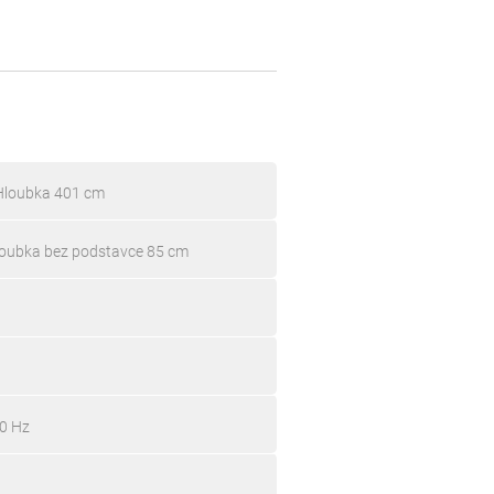
 Hloubka 401 cm
loubka bez podstavce 85 cm
00 Hz