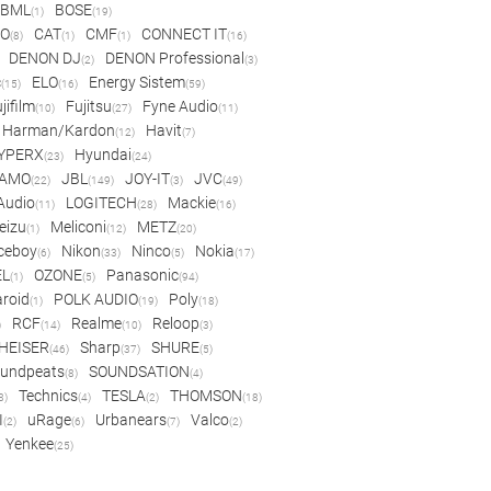
BML
BOSE
(1)
(19)
IO
CAT
CMF
CONNECT IT
(8)
(1)
(1)
(16)
DENON DJ
DENON Professional
(2)
(3)
c
ELO
Energy Sistem
(15)
(16)
(59)
jifilm
Fujitsu
Fyne Audio
(10)
(27)
(11)
Harman/Kardon
Havit
(12)
(7)
YPERX
Hyundai
(23)
(24)
AMO
JBL
JOY-IT
JVC
(22)
(149)
(3)
(49)
 Audio
LOGITECH
Mackie
(11)
(28)
(16)
eizu
Meliconi
METZ
(1)
(12)
(20)
ceboy
Nikon
Ninco
Nokia
(6)
(33)
(5)
(17)
EL
OZONE
Panasonic
(1)
(5)
(94)
aroid
POLK AUDIO
Poly
(1)
(19)
(18)
RCF
Realme
Reloop
)
(14)
(10)
(3)
HEISER
Sharp
SHURE
(46)
(37)
(5)
undpeats
SOUNDSATION
(8)
(4)
Technics
TESLA
THOMSON
8)
(4)
(2)
(18)
I
uRage
Urbanears
Valco
(2)
(6)
(7)
(2)
Yenkee
(25)