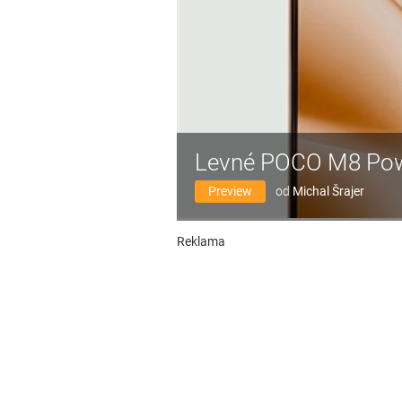
Levné POCO M8 Powe
Preview
od
Michal Šrajer
Reklama