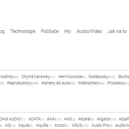
log
Technologie
Počítače
Hry
Audio/Video
Jak na to
 hodinky
Chytré náramky
Herní konzole
Notebooky
Sluch
(63)
(10)
(4)
(970)
Reproduktory
Kamery do auta
Webkamery
Procesory
53)
(855)
(58)
(66)
(1
DAM AUDIO
ADATA
AKAI
AKG
Alcatel
Aligator
Alza
(11)
(1)
(19)
(2)
(3)
(13)
AQ
Aquila
Aquilla
Arozzi
ASUS
Audio Pro
audio-t
8)
(16)
(2)
(1)
(1)
(473)
(8)