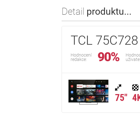
Detail
produktu...
TCL 75C728 
90%
Hodnocení
Hodnoc
redakce:
uživate
75"
4