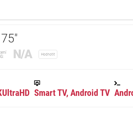
75"
N/A
ení
Hodnotit
lů:
KUltraHD
Smart TV, Android TV
Andr