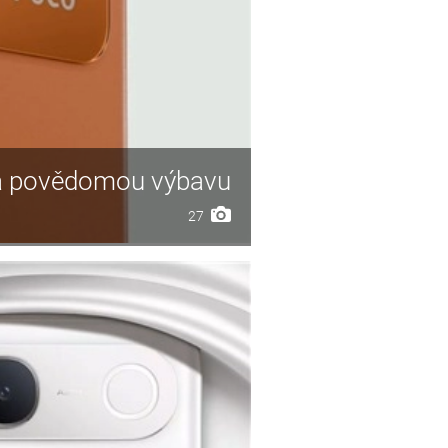
 a povědomou výbavu
27