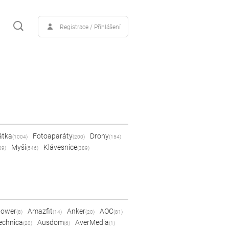
Registrace / Přihlášení
átka
Fotoaparáty
Drony
(1004)
(200)
(154)
Myši
Klávesnice
09)
(546)
(389)
Power
Amazfit
Anker
AOC
(8)
(14)
(20)
(81)
echnica
Ausdom
AverMedia
(20)
(6)
(1)