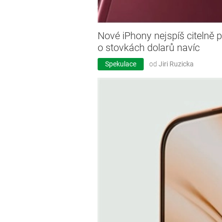
Nové iPhony nejspíš citelně p
o stovkách dolarů navíc
Spekulace
od
Jiri Ruzicka