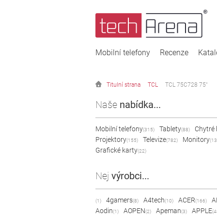
Mobilní telefony
Recenze
Kata
Titulní strana
TCL
TCL 75C728 75"
Naše
nabídka...
Mobilní telefony
Tablety
Chytré
(315)
(88)
Projektory
Televize
Monitory
(155)
(782)
(13
Grafické karty
(22)
Nej
výrobci...
4gamers
A4tech
ACER
A
(1)
(8)
(10)
(166)
Aodin
AOPEN
Apeman
APPLE
(1)
(2)
(3)
(4