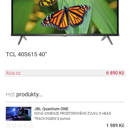
TCL 40S615 40"
Alza.cz
6 890 Kč
Hot
produkty...
JBL Quantum ONE
NOVÁ DIMENZE PROSTOROVÉHO ZVUKU S HEAD
TRACKINGEM S pohod
1 989 Kč