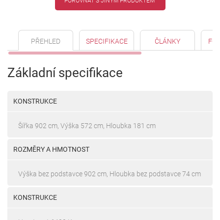
POROVNAT S JINÝM PRODUKTEM
PŘEHLED
SPECIFIKACE
ČLÁNKY
FO
Základní specifikace
KONSTRUKCE
Šířka 902 cm, Výška 572 cm, Hloubka 181 cm
ROZMĚRY A HMOTNOST
Výška bez podstavce 902 cm, Hloubka bez podstavce 74 cm
KONSTRUKCE