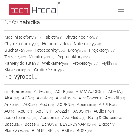
Naše
nabídka...
Mobilní telefony
Tablety
Chytré hodinky
(311)
(88)
(62)
Chytré náramky
Herní konzole
Notebooky
(10)
(4)
(970)
Sluchátka
Fotoaparáty
Drony
Projektory
(1004)
(200)
(154)
(155)
Televize
Monitory
Reproduktory
(782)
(1353)
(855)
Kamery do auta
Webkamery
Procesory
Myši
(58)
(66)
(109)
(545)
Klávesnice
Grafické karty
(389)
(22)
Nej
výrobci...
4gamers
A4tech
ACER
ADAM AUDIO
ADATA
(1)
(8)
(10)
(166)
(11)
(1)
AKAI
AKG
Alcatel
Aligator
AlzaPower
Amazfit
(19)
(2)
(3)
(13)
(8)
(14)
Anker
AOC
Aodin
AOPEN
Apeman
APPLE
(20)
(81)
(1)
(2)
(3)
(48)
AQ
Aquila
Aquilla
Arozzi
ASUS
Audio Pro
(16)
(2)
(1)
(1)
(473)
(8)
audio-technica
Ausdom
AverMedia
Bang & Olufsen
(20)
(6)
(1)
(14)
Baseus
Beats
BenQ
BEYERDYNAMIC
Bigben
(7)
(3)
(68)
(19)
(6)
BlackView
BLAUPUNKT
BML
BOSE
(13)
(7)
(1)
(19)