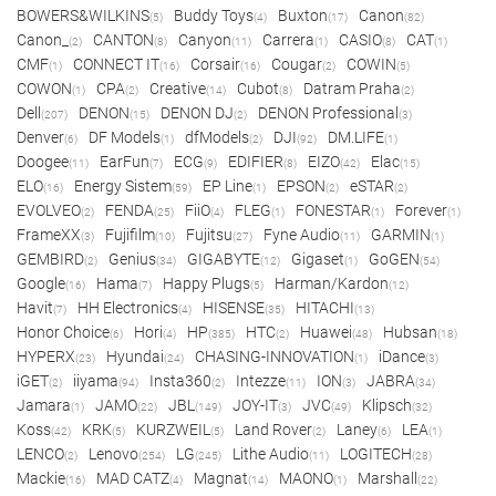
BOWERS&WILKINS
Buddy Toys
Buxton
Canon
(5)
(4)
(17)
(82)
Canon_
CANTON
Canyon
Carrera
CASIO
CAT
(2)
(8)
(11)
(1)
(8)
(1)
CMF
CONNECT IT
Corsair
Cougar
COWIN
(1)
(16)
(16)
(2)
(5)
COWON
CPA
Creative
Cubot
Datram Praha
(1)
(2)
(14)
(8)
(2)
Dell
DENON
DENON DJ
DENON Professional
(207)
(15)
(2)
(3)
Denver
DF Models
dfModels
DJI
DM.LIFE
(6)
(1)
(2)
(92)
(1)
Doogee
EarFun
ECG
EDIFIER
EIZO
Elac
(11)
(7)
(9)
(8)
(42)
(15)
ELO
Energy Sistem
EP Line
EPSON
eSTAR
(16)
(59)
(1)
(2)
(2)
EVOLVEO
FENDA
FiiO
FLEG
FONESTAR
Forever
(2)
(25)
(4)
(1)
(1)
(1)
FrameXX
Fujifilm
Fujitsu
Fyne Audio
GARMIN
(3)
(10)
(27)
(11)
(1)
GEMBIRD
Genius
GIGABYTE
Gigaset
GoGEN
(2)
(34)
(12)
(1)
(54)
Google
Hama
Happy Plugs
Harman/Kardon
(16)
(7)
(5)
(12)
Havit
HH Electronics
HISENSE
HITACHI
(7)
(4)
(35)
(13)
Honor Choice
Hori
HP
HTC
Huawei
Hubsan
(6)
(4)
(385)
(2)
(48)
(18)
HYPERX
Hyundai
CHASING-INNOVATION
iDance
(23)
(24)
(1)
(3)
iGET
iiyama
Insta360
Intezze
ION
JABRA
(2)
(94)
(2)
(11)
(3)
(34)
Jamara
JAMO
JBL
JOY-IT
JVC
Klipsch
(1)
(22)
(149)
(3)
(49)
(32)
Koss
KRK
KURZWEIL
Land Rover
Laney
LEA
(42)
(5)
(5)
(2)
(6)
(1)
LENCO
Lenovo
LG
Lithe Audio
LOGITECH
(2)
(254)
(245)
(11)
(28)
Mackie
MAD CATZ
Magnat
MAONO
Marshall
(16)
(4)
(14)
(1)
(22)