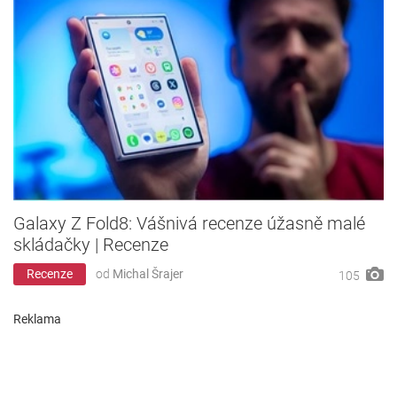
Galaxy Z Fold8: Vášnivá recenze úžasně malé
skládačky | Recenze
Recenze
od
Michal Šrajer
105
Reklama