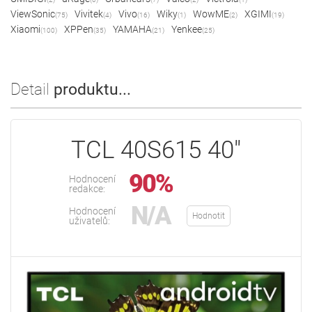
ViewSonic
Vivitek
Vivo
Wiky
WowME
XGIMI
(75)
(4)
(16)
(1)
(2)
(19)
Xiaomi
XPPen
YAMAHA
Yenkee
(100)
(35)
(21)
(25)
Detail
produktu...
TCL 40S615 40"
90%
Hodnocení
redakce:
N/A
Hodnocení
Hodnotit
uživatelů: