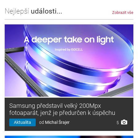
Nejlepší
události...
Zobrazit vše
Samsung představil velký 200Mpx
fotoaparát, jenž je předurčen k úspěchu
Aktualita
od
Michal Šrajer
5