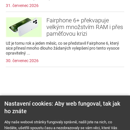
31. červenec 2026
Fairphone 6+ překvapuje
velkým množstvím RAM i přes
paměťovou krizi
Už je tomu rok a jeden měsíc, co se představil Fairphone 6, který
sice přinesl mnoho dlouho žádaných vylepšení pro tento vysoce
opravitelný ...
30. červenec 2026
Nastavení cookies: Aby web fungoval, tak jak
ho znáte
O nás
RSS feed
Reklama
Aby naše webové stránky fungovaly správně, našli jste na nich, co
hledáte, ušetřili spoustu času a nezobrazovaly se vám věci, které Vás
Podmínky použití a ochrana soukromí
Cookies
Kariéra