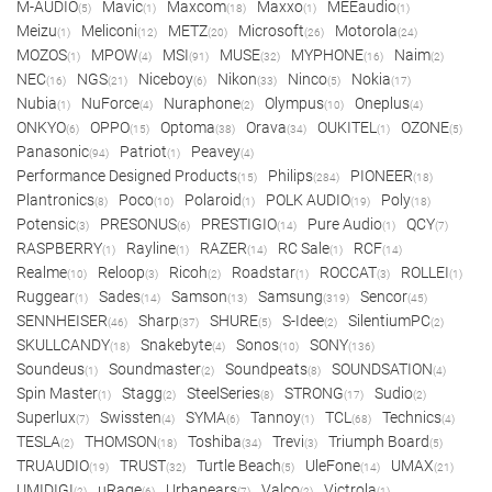
M-AUDIO
Mavic
Maxcom
Maxxo
MEEaudio
(5)
(1)
(18)
(1)
(1)
Meizu
Meliconi
METZ
Microsoft
Motorola
(1)
(12)
(20)
(26)
(24)
MOZOS
MPOW
MSI
MUSE
MYPHONE
Naim
(1)
(4)
(91)
(32)
(16)
(2)
NEC
NGS
Niceboy
Nikon
Ninco
Nokia
(16)
(21)
(6)
(33)
(5)
(17)
Nubia
NuForce
Nuraphone
Olympus
Oneplus
(1)
(4)
(2)
(10)
(4)
ONKYO
OPPO
Optoma
Orava
OUKITEL
OZONE
(6)
(15)
(38)
(34)
(1)
(5)
Panasonic
Patriot
Peavey
(94)
(1)
(4)
Performance Designed Products
Philips
PIONEER
(15)
(284)
(18)
Plantronics
Poco
Polaroid
POLK AUDIO
Poly
(8)
(10)
(1)
(19)
(18)
Potensic
PRESONUS
PRESTIGIO
Pure Audio
QCY
(3)
(6)
(14)
(1)
(7)
RASPBERRY
Rayline
RAZER
RC Sale
RCF
(1)
(1)
(14)
(1)
(14)
Realme
Reloop
Ricoh
Roadstar
ROCCAT
ROLLEI
(10)
(3)
(2)
(1)
(3)
(1)
Ruggear
Sades
Samson
Samsung
Sencor
(1)
(14)
(13)
(319)
(45)
SENNHEISER
Sharp
SHURE
S-Idee
SilentiumPC
(46)
(37)
(5)
(2)
(2)
SKULLCANDY
Snakebyte
Sonos
SONY
(18)
(4)
(10)
(136)
Soundeus
Soundmaster
Soundpeats
SOUNDSATION
(1)
(2)
(8)
(4)
Spin Master
Stagg
SteelSeries
STRONG
Sudio
(1)
(2)
(8)
(17)
(2)
Superlux
Swissten
SYMA
Tannoy
TCL
Technics
(7)
(4)
(6)
(1)
(68)
(4)
TESLA
THOMSON
Toshiba
Trevi
Triumph Board
(2)
(18)
(34)
(3)
(5)
TRUAUDIO
TRUST
Turtle Beach
UleFone
UMAX
(19)
(32)
(5)
(14)
(21)
UMIDIGI
uRage
Urbanears
Valco
Victrola
(2)
(6)
(7)
(2)
(1)