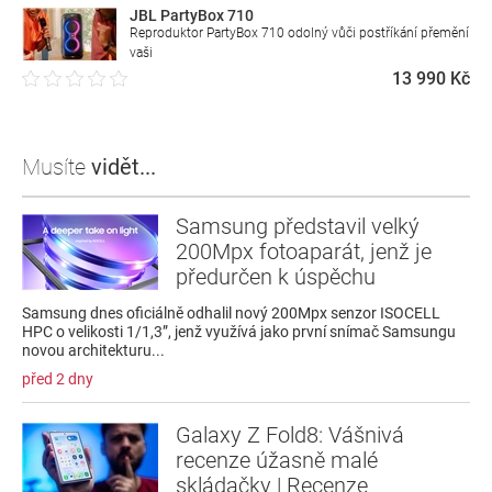
JBL PartyBox 710
Reproduktor PartyBox 710 odolný vůči postříkání přemění
vaši
13 990 Kč
Musíte
vidět...
Samsung představil velký
200Mpx fotoaparát, jenž je
předurčen k úspěchu
Samsung dnes oficiálně odhalil nový 200Mpx senzor ISOCELL
HPC o velikosti 1/1,3”, jenž využívá jako první snímač Samsungu
novou architekturu...
před 2 dny
Galaxy Z Fold8: Vášnivá
recenze úžasně malé
skládačky | Recenze