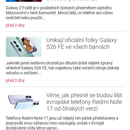
Galaxy Z Fold8 je v posledních týdnech předmětem úplného
bláznovství v tech komunitě. Mnozí lidé, co telefon ani vůbec
nedrželi nebo použív...
před 2 dny
Unikají oficiální fotky Galaxy
S26 FE ve všech barvách
Jakmile jsme nedávno dostali po dlouhé době nějaké zprávy
ohledně Galaxy S26 FE, tak najednou také ostatní zdroje získaly
odvahu o zařízení ...
před 2 dny
Víme, jak přesně se budou lišit
evropské telefony Redmi Note
17 od čínských verzí
Telefony Redmi Note 17 jsou už nějaký ten pátek představeny a
popravdě svou výbavou moc nezaujaly, avšak v Evropě
dostáváme vždy lehce uprav...