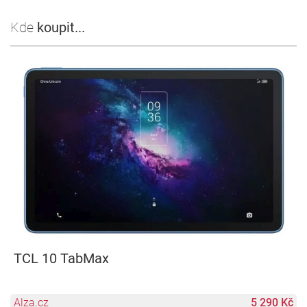
Kde
koupit...
TCL 10 TabMax
Alza.cz
5 290 Kč