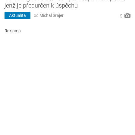
jenž je předurčen k úspěchu
Aktualita
od
Michal Šrajer
5
Reklama