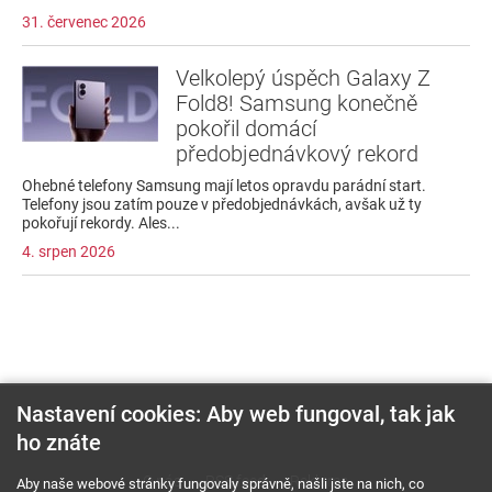
31. červenec 2026
Velkolepý úspěch Galaxy Z
Fold8! Samsung konečně
pokořil domácí
předobjednávkový rekord
Ohebné telefony Samsung mají letos opravdu parádní start.
Telefony jsou zatím pouze v předobjednávkách, avšak už ty
pokořují rekordy. Ales...
4. srpen 2026
Nastavení cookies: Aby web fungoval, tak jak
ho znáte
O nás
RSS feed
Reklama
Aby naše webové stránky fungovaly správně, našli jste na nich, co