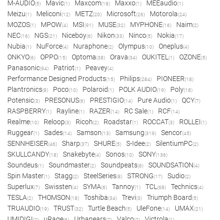
M-AUDIO
Mavic
Maxcom
Maxxo
MEEaudio
(5)
(1)
(18)
(1)
(1)
Meizu
Meliconi
METZ
Microsoft
Motorola
(1)
(12)
(20)
(26)
(24)
MOZOS
MPOW
MSI
MUSE
MYPHONE
Naim
(1)
(4)
(91)
(32)
(16)
(2)
NEC
NGS
Niceboy
Nikon
Ninco
Nokia
(16)
(21)
(6)
(33)
(5)
(17)
Nubia
NuForce
Nuraphone
Olympus
Oneplus
(1)
(4)
(2)
(10)
(4)
ONKYO
OPPO
Optoma
Orava
OUKITEL
OZONE
(6)
(15)
(38)
(34)
(1)
(5)
Panasonic
Patriot
Peavey
(94)
(1)
(4)
Performance Designed Products
Philips
PIONEER
(15)
(284)
(18)
Plantronics
Poco
Polaroid
POLK AUDIO
Poly
(8)
(10)
(1)
(19)
(18)
Potensic
PRESONUS
PRESTIGIO
Pure Audio
QCY
(3)
(6)
(14)
(1)
(7)
RASPBERRY
Rayline
RAZER
RC Sale
RCF
(1)
(1)
(14)
(1)
(14)
Realme
Reloop
Ricoh
Roadstar
ROCCAT
ROLLEI
(10)
(3)
(2)
(1)
(3)
(1)
Ruggear
Sades
Samson
Samsung
Sencor
(1)
(14)
(13)
(319)
(45)
SENNHEISER
Sharp
SHURE
S-Idee
SilentiumPC
(46)
(37)
(5)
(2)
(2)
SKULLCANDY
Snakebyte
Sonos
SONY
(18)
(4)
(10)
(136)
Soundeus
Soundmaster
Soundpeats
SOUNDSATION
(1)
(2)
(8)
(4)
Spin Master
Stagg
SteelSeries
STRONG
Sudio
(1)
(2)
(8)
(17)
(2)
Superlux
Swissten
SYMA
Tannoy
TCL
Technics
(7)
(4)
(6)
(1)
(68)
(4)
TESLA
THOMSON
Toshiba
Trevi
Triumph Board
(2)
(18)
(34)
(3)
(5)
TRUAUDIO
TRUST
Turtle Beach
UleFone
UMAX
(19)
(32)
(5)
(14)
(21)
UMIDIGI
uRage
Urbanears
Valco
Victrola
(2)
(6)
(7)
(2)
(1)