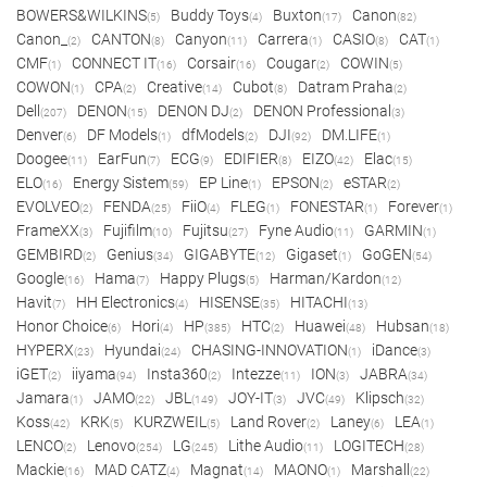
BOWERS&WILKINS
Buddy Toys
Buxton
Canon
(5)
(4)
(17)
(82)
Canon_
CANTON
Canyon
Carrera
CASIO
CAT
(2)
(8)
(11)
(1)
(8)
(1)
CMF
CONNECT IT
Corsair
Cougar
COWIN
(1)
(16)
(16)
(2)
(5)
COWON
CPA
Creative
Cubot
Datram Praha
(1)
(2)
(14)
(8)
(2)
Dell
DENON
DENON DJ
DENON Professional
(207)
(15)
(2)
(3)
Denver
DF Models
dfModels
DJI
DM.LIFE
(6)
(1)
(2)
(92)
(1)
Doogee
EarFun
ECG
EDIFIER
EIZO
Elac
(11)
(7)
(9)
(8)
(42)
(15)
ELO
Energy Sistem
EP Line
EPSON
eSTAR
(16)
(59)
(1)
(2)
(2)
EVOLVEO
FENDA
FiiO
FLEG
FONESTAR
Forever
(2)
(25)
(4)
(1)
(1)
(1)
FrameXX
Fujifilm
Fujitsu
Fyne Audio
GARMIN
(3)
(10)
(27)
(11)
(1)
GEMBIRD
Genius
GIGABYTE
Gigaset
GoGEN
(2)
(34)
(12)
(1)
(54)
Google
Hama
Happy Plugs
Harman/Kardon
(16)
(7)
(5)
(12)
Havit
HH Electronics
HISENSE
HITACHI
(7)
(4)
(35)
(13)
Honor Choice
Hori
HP
HTC
Huawei
Hubsan
(6)
(4)
(385)
(2)
(48)
(18)
HYPERX
Hyundai
CHASING-INNOVATION
iDance
(23)
(24)
(1)
(3)
iGET
iiyama
Insta360
Intezze
ION
JABRA
(2)
(94)
(2)
(11)
(3)
(34)
Jamara
JAMO
JBL
JOY-IT
JVC
Klipsch
(1)
(22)
(149)
(3)
(49)
(32)
Koss
KRK
KURZWEIL
Land Rover
Laney
LEA
(42)
(5)
(5)
(2)
(6)
(1)
LENCO
Lenovo
LG
Lithe Audio
LOGITECH
(2)
(254)
(245)
(11)
(28)
Mackie
MAD CATZ
Magnat
MAONO
Marshall
(16)
(4)
(14)
(1)
(22)