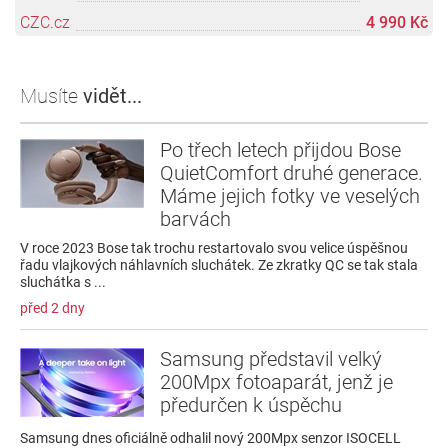
CZC.cz
4 990 Kč
Musíte
vidět...
Po třech letech přijdou Bose
QuietComfort druhé generace.
Máme jejich fotky ve veselých
barvách
V roce 2023 Bose tak trochu restartovalo svou velice úspěšnou
řadu vlajkových náhlavních sluchátek. Ze zkratky QC se tak stala
sluchátka s ...
před 2 dny
Samsung představil velký
200Mpx fotoaparát, jenž je
předurčen k úspěchu
Samsung dnes oficiálně odhalil nový 200Mpx senzor ISOCELL