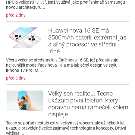
HPC o velikosti 1/1,3”, jenž využívá jako první snímač Samsungu
novou architekturu...
před 2 dny
Huawei nova 16 SE má
8500mAh baterii, extrémní jas
a silný procesor ve střední
třídě
Včera večer se představila v Číně nova 16 SE, jež představuje
nejlevnější model řady nova 16 a má jablečný design ve stylu
iPhonu 17 Pro. M...
před 3 dny
Velký sen realitou. Tecno
ukázalo první telefon, který
opravdu nemá rámeček kolem
displeje
Tecno se pořád nestalo extra velkým výrobcem, ale už několik let
ukazuje pravidelně velice zajímavé technologie a koncepty. Drtivá
většina ...