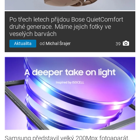
Po třech letech přijdou Bose QuietComfort
druhé generace. Máme jejich fotky ve
veselých barvách
Aktualita
od
Michal Šrajer
39
Samsung představil velký 200Mpx fotoaparát,