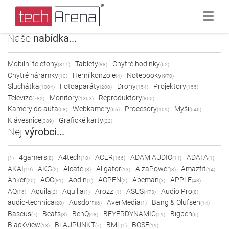
Naše
nabídka...
Mobilní telefony
Tablety
Chytré hodinky
(311)
(88)
(62)
Chytré náramky
Herní konzole
Notebooky
(10)
(4)
(970)
Sluchátka
Fotoaparáty
Drony
Projektory
(1004)
(200)
(154)
(155)
Televize
Monitory
Reproduktory
(782)
(1353)
(855)
Kamery do auta
Webkamery
Procesory
Myši
(58)
(66)
(109)
(546)
Klávesnice
Grafické karty
(389)
(22)
Nej
výrobci...
4gamers
A4tech
ACER
ADAM AUDIO
ADATA
(1)
(8)
(10)
(166)
(11)
(1)
AKAI
AKG
Alcatel
Aligator
AlzaPower
Amazfit
(19)
(2)
(3)
(13)
(8)
(14)
Anker
AOC
Aodin
AOPEN
Apeman
APPLE
(20)
(81)
(1)
(2)
(3)
(48)
AQ
Aquila
Aquilla
Arozzi
ASUS
Audio Pro
(16)
(2)
(1)
(1)
(473)
(8)
audio-technica
Ausdom
AverMedia
Bang & Olufsen
(20)
(6)
(1)
(14)
Baseus
Beats
BenQ
BEYERDYNAMIC
Bigben
(7)
(3)
(68)
(19)
(6)
BlackView
BLAUPUNKT
BML
BOSE
(13)
(7)
(1)
(19)