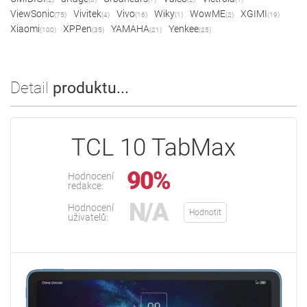
ViewSonic
Vivitek
Vivo
Wiky
WowME
XGIMI
(75)
(4)
(16)
(1)
(2)
(19)
Xiaomi
XPPen
YAMAHA
Yenkee
(100)
(35)
(21)
(25)
Detail
produktu...
TCL 10 TabMax
90%
Hodnocení
redakce:
N/A
Hodnocení
Hodnotit
uživatelů: