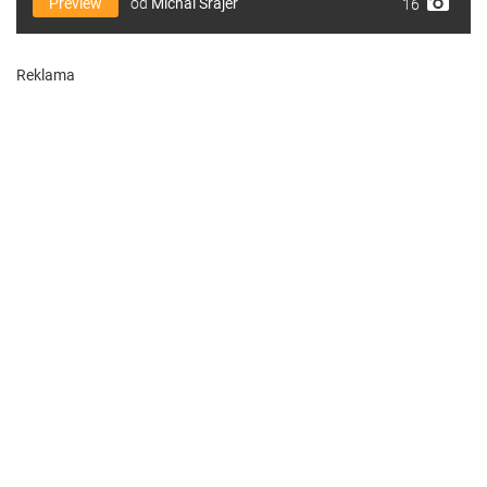
Preview
od
Michal Šrajer
16
Reklama