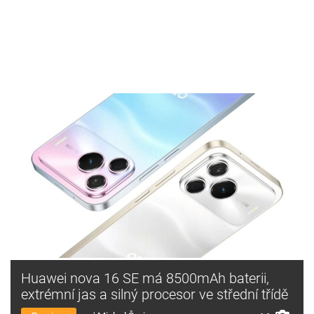
Huawei nova 16 SE má 8500mAh baterii,
extrémní jas a silný procesor ve střední třídě