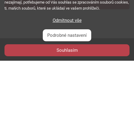
nezajímají, potřebujeme od Vás souhlas se zpracováním souborů cookies,
PŘIHLÁSIT SE
tj. malých souborů, které se ukládají ve vašem prohlížeči.
Odmítnout vše
Podrobné nastavení
Souhlasím
O nás
RSS feed
Reklama
Podmínky použití a ochrana soukromí
Cookies
Kariéra
Copyright © 2000 - 2026 NetComp, spol. s r.o.
Všechna práva vyhrazena.
webDesign By:
PESL.NAME