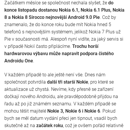
Začátkem měsíce se společnost nechala slyšet, že
do
konce listopadu dostanou Nokia 6.1, Nokia 6.1 Plus, Nokia
8 a Nokia 8 Sirocco nejnovější Android 9.0 Pie
. Což by
znamenalo, že do konce roku bude mít Nokia hned 5
telefonů s nejnovějším systémem, jelikož Nokia 7 Plus už
Pie v současnosti má. Alespoň nyní vidíte, za jaký servis si
v případě Nokií často připlácíme.
Trochu horší
hardwarovou výbavu může napravit podpora čistého
Androidu One
.
V každém případě to ale ještě není vše. Dnes nám
společnost potvrdila
další tři starší Nokie
, pro které se
aktualizace už chystá. Nevíme, kdy přesně se zařízení
dočkají nového Androidu, ale pravděpodobně přijdou na
řadu až po již známém seznamu. V každém případě se
mohou těšit majitelé
Nokie 3, Nokie 6 i Nokie 6
. Pokud
bych se měl datum vydání přeci jen tipnout, vsadil bych
skutečně až na
začátek roku
, což je ovšem pořád relativně