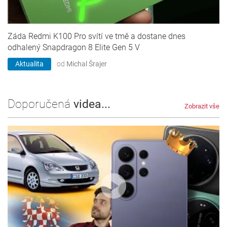
Záda Redmi K100 Pro svítí ve tmě a dostane dnes
odhalený Snapdragon 8 Elite Gen 5 V
Aktualita
od
Michal Šrajer
Doporučená
videa...
Zobrazit vše