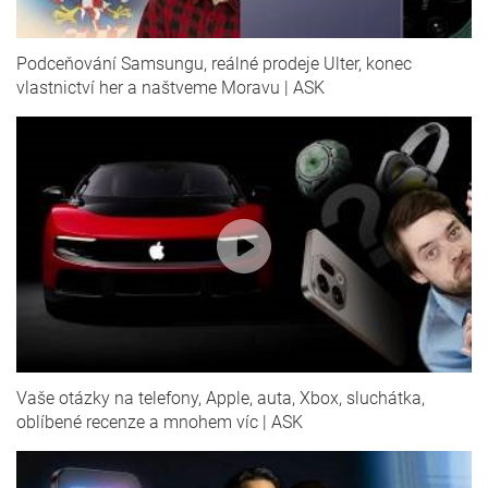
Podceňování Samsungu, reálné prodeje Ulter, konec
vlastnictví her a naštveme Moravu | ASK
Vaše otázky na telefony, Apple, auta, Xbox, sluchátka,
oblíbené recenze a mnohem víc | ASK