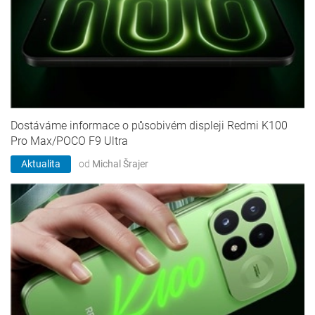
Dostáváme informace o působivém displeji Redmi K100
Pro Max/POCO F9 Ultra
Aktualita
od
Michal Šrajer