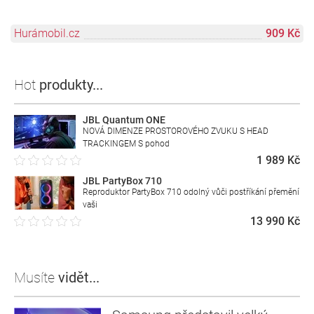
Hurámobil.cz
909 Kč
Hot
produkty...
JBL Quantum ONE
NOVÁ DIMENZE PROSTOROVÉHO ZVUKU S HEAD
TRACKINGEM S pohod
1 989 Kč
JBL PartyBox 710
Reproduktor PartyBox 710 odolný vůči postříkání přemění
vaši
13 990 Kč
Musíte
vidět...