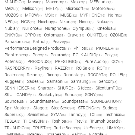
M-AUDIO
Mavic
Maxcom
Maxxo
MEEaudio
(5)
(1)
(18)
(1)
(1)
Meizu
Meliconi
METZ
Microsoft
Motorola
(1)
(12)
(20)
(26)
(24)
MOZOS
MPOW
MSI
MUSE
MYPHONE
Naim
(1)
(4)
(91)
(32)
(16)
(2)
NEC
NGS
Niceboy
Nikon
Ninco
Nokia
(16)
(21)
(6)
(33)
(5)
(17)
Nubia
NuForce
Nuraphone
Olympus
Oneplus
(1)
(4)
(2)
(10)
(4)
ONKYO
OPPO
Optoma
Orava
OUKITEL
OZONE
(6)
(15)
(38)
(34)
(1)
(5)
Panasonic
Patriot
Peavey
(94)
(1)
(4)
Performance Designed Products
Philips
PIONEER
(15)
(284)
(18)
Plantronics
Poco
Polaroid
POLK AUDIO
Poly
(8)
(10)
(1)
(19)
(18)
Potensic
PRESONUS
PRESTIGIO
Pure Audio
QCY
(3)
(6)
(14)
(1)
(7)
RASPBERRY
Rayline
RAZER
RC Sale
RCF
(1)
(1)
(14)
(1)
(14)
Realme
Reloop
Ricoh
Roadstar
ROCCAT
ROLLEI
(10)
(3)
(2)
(1)
(3)
(1)
Ruggear
Sades
Samson
Samsung
Sencor
(1)
(14)
(13)
(319)
(45)
SENNHEISER
Sharp
SHURE
S-Idee
SilentiumPC
(46)
(37)
(5)
(2)
(2)
SKULLCANDY
Snakebyte
Sonos
SONY
(18)
(4)
(10)
(136)
Soundeus
Soundmaster
Soundpeats
SOUNDSATION
(1)
(2)
(8)
(4)
Spin Master
Stagg
SteelSeries
STRONG
Sudio
(1)
(2)
(8)
(17)
(2)
Superlux
Swissten
SYMA
Tannoy
TCL
Technics
(7)
(4)
(6)
(1)
(68)
(4)
TESLA
THOMSON
Toshiba
Trevi
Triumph Board
(2)
(18)
(34)
(3)
(5)
TRUAUDIO
TRUST
Turtle Beach
UleFone
UMAX
(19)
(32)
(5)
(14)
(21)
UMIDIGI
uRage
Urbanears
Valco
Victrola
(2)
(6)
(7)
(2)
(1)