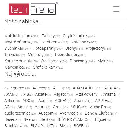
Naše
nabídka...
Mobilní telefony
Tablety
Chytré hodinky
(311)
(88)
(62)
Chytré náramky
Herní konzole
Notebooky
(10)
(4)
(970)
Sluchátka
Fotoaparáty
Drony
Projektory
(1004)
(200)
(154)
(155)
Televize
Monitory
Reproduktory
(782)
(1353)
(855)
Kamery do auta
Webkamery
Procesory
Myši
(58)
(66)
(109)
(546)
Klávesnice
Grafické karty
(389)
(22)
Nej
výrobci...
4gamers
A4tech
ACER
ADAM AUDIO
ADATA
(1)
(8)
(10)
(166)
(11)
(1)
AKAI
AKG
Alcatel
Aligator
AlzaPower
Amazfit
(19)
(2)
(3)
(13)
(8)
(14)
Anker
AOC
Aodin
AOPEN
Apeman
APPLE
(20)
(81)
(1)
(2)
(3)
(48)
AQ
Aquila
Aquilla
Arozzi
ASUS
Audio Pro
(16)
(2)
(1)
(1)
(473)
(8)
audio-technica
Ausdom
AverMedia
Bang & Olufsen
(20)
(6)
(1)
(14)
Baseus
Beats
BenQ
BEYERDYNAMIC
Bigben
(7)
(3)
(68)
(19)
(6)
BlackView
BLAUPUNKT
BML
BOSE
(13)
(7)
(1)
(19)