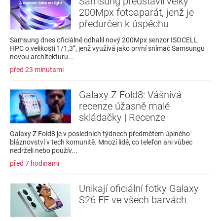
Samsung představil velký
200Mpx fotoaparát, jenž je
předurčen k úspěchu
Samsung dnes oficiálně odhalil nový 200Mpx senzor ISOCELL
HPC o velikosti 1/1,3”, jenž využívá jako první snímač Samsungu
novou architekturu...
před 23 minutami
Galaxy Z Fold8: Vášnivá
recenze úžasně malé
skládačky | Recenze
Galaxy Z Fold8 je v posledních týdnech předmětem úplného
bláznovství v tech komunitě. Mnozí lidé, co telefon ani vůbec
nedrželi nebo použív...
před 7 hodinami
Unikají oficiální fotky Galaxy
S26 FE ve všech barvách