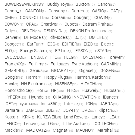
BOWERS&WILKINS
Buddy Toys
Buxton
Canon
(5)
(4)
(17)
(82)
Canon_
CANTON
Canyon
Carrera
CASIO
CAT
(2)
(8)
(11)
(1)
(8)
(1)
CMF
CONNECT IT
Corsair
Cougar
COWIN
(1)
(16)
(16)
(2)
(5)
COWON
CPA
Creative
Cubot
Datram Praha
(1)
(2)
(14)
(8)
(2)
Dell
DENON
DENON DJ
DENON Professional
(207)
(15)
(2)
(3)
Denver
DF Models
dfModels
DJI
DM.LIFE
(6)
(1)
(2)
(92)
(1)
Doogee
EarFun
ECG
EDIFIER
EIZO
Elac
(11)
(7)
(9)
(8)
(42)
(15)
ELO
Energy Sistem
EP Line
EPSON
eSTAR
(16)
(59)
(1)
(2)
(2)
EVOLVEO
FENDA
FiiO
FLEG
FONESTAR
Forever
(2)
(25)
(4)
(1)
(1)
(1)
FrameXX
Fujifilm
Fujitsu
Fyne Audio
GARMIN
(3)
(10)
(27)
(11)
(1)
GEMBIRD
Genius
GIGABYTE
Gigaset
GoGEN
(2)
(34)
(12)
(1)
(54)
Google
Hama
Happy Plugs
Harman/Kardon
(16)
(7)
(5)
(12)
Havit
HH Electronics
HISENSE
HITACHI
(7)
(4)
(35)
(13)
Honor Choice
Hori
HP
HTC
Huawei
Hubsan
(6)
(4)
(385)
(2)
(48)
(18)
HYPERX
Hyundai
CHASING-INNOVATION
iDance
(23)
(24)
(1)
(3)
iGET
iiyama
Insta360
Intezze
ION
JABRA
(2)
(94)
(2)
(11)
(3)
(34)
Jamara
JAMO
JBL
JOY-IT
JVC
Klipsch
(1)
(22)
(149)
(3)
(49)
(32)
Koss
KRK
KURZWEIL
Land Rover
Laney
LEA
(42)
(5)
(5)
(2)
(6)
(1)
LENCO
Lenovo
LG
Lithe Audio
LOGITECH
(2)
(254)
(245)
(11)
(28)
Mackie
MAD CATZ
Magnat
MAONO
Marshall
(16)
(4)
(14)
(1)
(22)