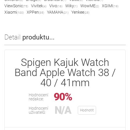
ViewSonic
Vivitek
Vivo
Wiky
WowME
XGIMI
(75)
(4)
(16)
(1)
(2)
(19)
Xiaomi
XPPen
YAMAHA
Yenkee
(100)
(35)
(21)
(25)
Detail
produktu...
Spigen Kajuk Watch
Band Apple Watch 38 /
40 / 41mm
90%
Hodnocení
redakce:
N/A
Hodnocení
Hodnotit
uživatelů: