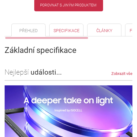
POROVNAT S JINÝM PRODUKTEM
PŘEHLED
SPECIFIKACE
ČLÁNKY
FO
Základní specifikace
Nejlepší
události...
Zobrazit vše