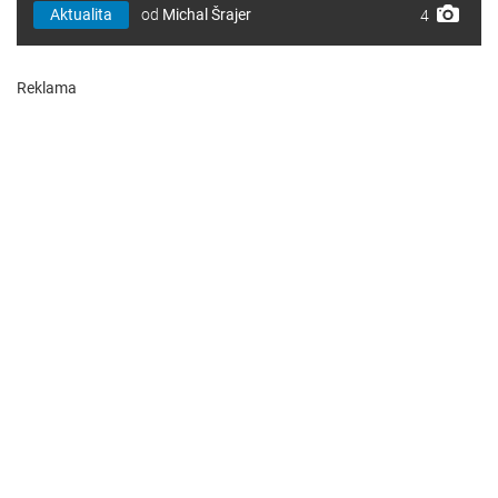
Aktualita
od
Michal Šrajer
4
Reklama