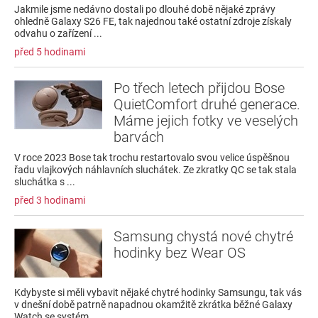
Jakmile jsme nedávno dostali po dlouhé době nějaké zprávy
ohledně Galaxy S26 FE, tak najednou také ostatní zdroje získaly
odvahu o zařízení ...
před 5 hodinami
Po třech letech přijdou Bose
QuietComfort druhé generace.
Máme jejich fotky ve veselých
barvách
V roce 2023 Bose tak trochu restartovalo svou velice úspěšnou
řadu vlajkových náhlavních sluchátek. Ze zkratky QC se tak stala
sluchátka s ...
před 3 hodinami
Samsung chystá nové chytré
hodinky bez Wear OS
Kdybyste si měli vybavit nějaké chytré hodinky Samsungu, tak vás
v dnešní době patrně napadnou okamžitě zkrátka běžné Galaxy
Watch se systém...