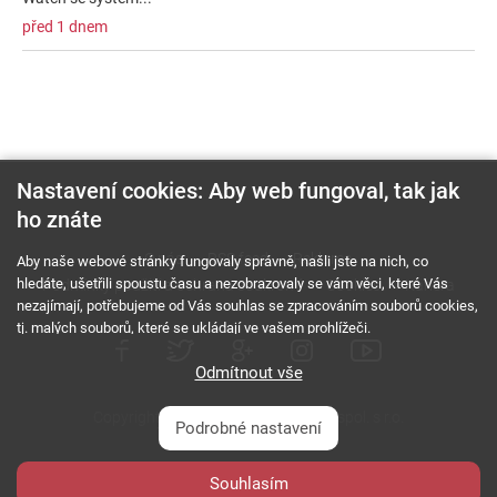
před 1 dnem
Nastavení cookies: Aby web fungoval, tak jak
ho znáte
O nás
RSS feed
Reklama
Aby naše webové stránky fungovaly správně, našli jste na nich, co
hledáte, ušetřili spoustu času a nezobrazovaly se vám věci, které Vás
Podmínky použití a ochrana soukromí
Cookies
Kariéra
nezajímají, potřebujeme od Vás souhlas se zpracováním souborů cookies,
tj. malých souborů, které se ukládají ve vašem prohlížeči.
Odmítnout vše
Copyright © 2000 - 2026 NetComp, spol. s r.o.
Podrobné nastavení
Všechna práva vyhrazena.
webDesign By:
Souhlasím
PESL.NAME