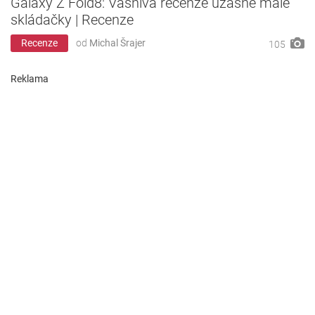
Galaxy Z Fold8: Vášnivá recenze úžasně malé
skládačky | Recenze
Recenze
od
Michal Šrajer
105
Reklama