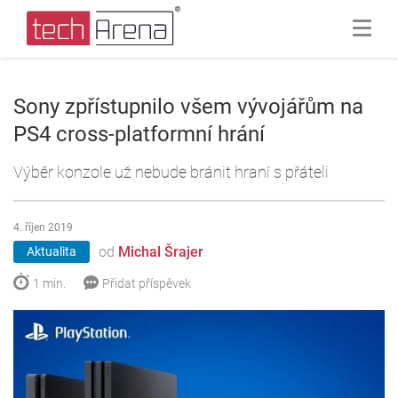
Sony zpřístupnilo všem vývojářům na
PS4 cross-platformní hrání
Výběr konzole už nebude bránit hraní s přáteli
4. říjen 2019
od
Michal Šrajer
Aktualita
1 min.
Přidat příspěvek