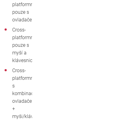
platformní
pouze s
ovladačem
Cross-
platformní
pouze s
myší a
klávesnicí
Cross-
platformní
s
kombinací
ovladače
+
myši/klávesnice