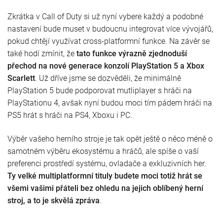
Zkrátka v Call of Duty si už nyní vybere každý a podobné
nastavení bude muset v budoucnu integrovat více vývojářů,
pokud chtějí využívat cross-platformní funkce. Na závěr se
také hodí zmínit, že
tato funkce výrazně zjednoduší
přechod na nové generace konzolí PlayStation 5 a Xbox
Scarlett
. Už dříve jsme se dozvěděli, že minimálně
PlayStation 5 bude podporovat mutliplayer s hráči na
PlayStationu 4, avšak nyní budou moci tím pádem hráči na
PS5 hrát s hráči na PS4, Xboxu i PC.
Výběr vašeho herního stroje je tak opět ještě o něco méně o
samotném výběru ekosystému a hráčů, ale spíše o vaší
preferenci prostředí systému, ovladače a exkluzivních her.
Ty velké multiplatformní tituly budete moci totiž hrát se
všemi vašimi přáteli bez ohledu na jejich oblíbený herní
stroj, a to je skvělá zpráva
.