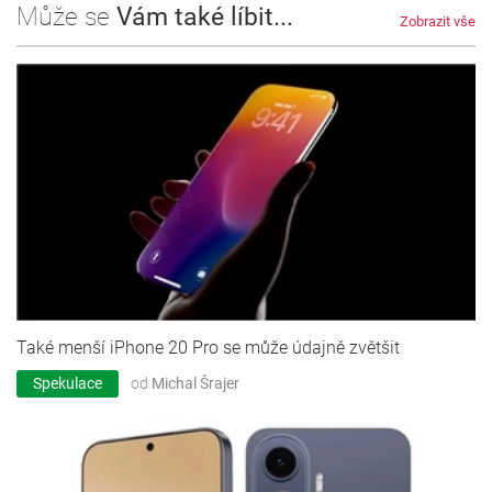
Může se
Vám také líbit...
Zobrazit vše
Také menší iPhone 20 Pro se může údajně zvětšit
Spekulace
od
Michal Šrajer