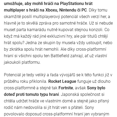
umožňuje, aby mohli hráči na PlayStationu hrát
multiplayer s hráči na Xboxu, Nintendu či PC
. Díky tomu
okamžitě posílí multiplayerový potenciál všech verzí her, a
hlavně je to skvělá zpráva pro samotné hráče. Už si nebude
muset parta kamarádu nutně kupovat stejnou konzoli. Co
když má každý rád jiné exkluzivní hry, ale pár titulů chtějí
hrát spolu? Jedna ze skupin by musela vždy ustoupit, nebo
by zkrátka spolu hrát nemohli. Ale díky cross-platformní
hraní si všichni spolu ten Battlefield zahrají, ať už vlastní
jakoukoli platformu.
Potenciál je tedy veliký a řada vývojářů se k této funkci již v
průběhu roku přiklonila.
Rocket League
funguje už dlouho
cross-platformně a stejně tak
Fortnite
, avšak
Sony bylo
doteď proti tomuto typu hraní
. Japonská společnost si
chtěla udržet hráče ve vlastním domě a stejně jako přísný
rodič nám nedovolila si jít hrát ven s přáteli. Sony
povolovalo doposud cross-platformní hraní jen vybraným