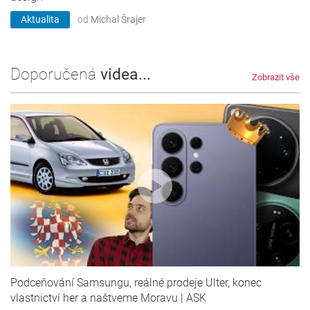
Aktualita
od
Michal Šrajer
Doporučená
videa...
Zobrazit vše
Podceňování Samsungu, reálné prodeje Ulter, konec
vlastnictví her a naštveme Moravu | ASK