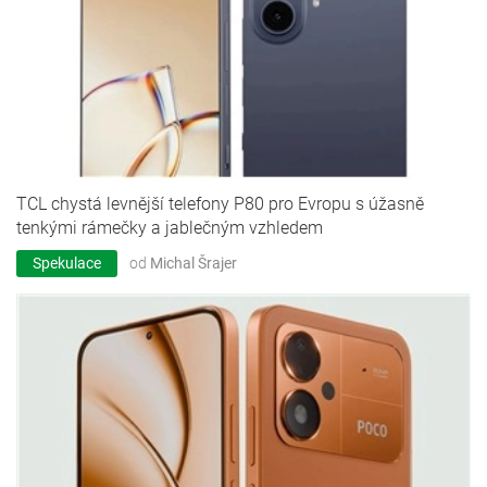
TCL chystá levnější telefony P80 pro Evropu s úžasně
tenkými rámečky a jablečným vzhledem
Spekulace
od
Michal Šrajer