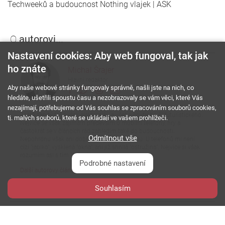
Techweeků a budoucnost Nothing vlajek | ASK
O
autorovi...
Nastavení cookies: Aby web fungoval, tak jak
ho znáte
Michal Šrajer
Hlavní redaktor
Aby naše webové stránky fungovaly správně, našli jste na nich, co
hledáte, ušetřili spoustu času a nezobrazovaly se vám věci, které Vás
nezajímají, potřebujeme od Vás souhlas se zpracováním souborů cookies,
Jsem zarytý fanoušek elektroniky a všeho chytrého či futuristického.
tj. malých souborů, které se ukládají ve vašem prohlížeči.
Nejvíce se však zajímám především o mobilní telefony, hry a
častokrát se v článcích rád zahledím také do budoucnosti.
Odmítnout vše
Nepohrdnu však ani dobrým filmem či knihou. U telefonů mi není
cízí "jablko", vysklená "okna", ani již shnilá "ostružina". Nejvíce si však
rozumím asi s tím "zeleným robotem".
Podrobné nastavení
Další autorovy články
Štítky
článku...
Souhlasím
hry
konzole
nintendo
pc