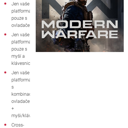
Jen vaše
platforma
pouze s
ovladačem
Jen vaše
platforma
pouze s
myší a
klávesnicí
Jen vaše
platforma
s
kombinací
ovladače
+
myši/klávesnice
Cross-