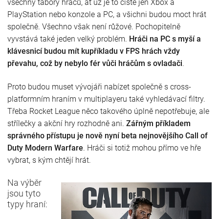
všechny tábory hráčů, ať už je to čistě jen Xbox a
PlayStation nebo konzole a PC, a všichni budou moct hrát
společně. Všechno však není růžové. Pochopitelně
vyvstává také jeden velký problém.
Hráči na PC s myší a
klávesnicí budou mít kupříkladu v FPS hrách vždy
převahu, což by nebylo fér vůči hráčům s ovladači
.
Proto budou muset vývojáři nabízet společně s cross-
platformním hraním v multiplayeru také vyhledávací filtry.
Třeba Rocket League něco takového úplně nepotřebuje, ale
střílečky a akční hry rozhodně ani.
Zářným příkladem
správného přístupu je nově nyní beta nejnovějšího Call of
Duty Modern Warfare
. Hráči si totiž mohou přímo ve hře
vybrat, s kým chtějí hrát.
Na výběr
jsou tyto
typy hraní: