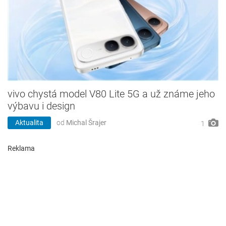
vivo chystá model V80 Lite 5G a už známe jeho
výbavu i design
Aktualita
od
Michal Šrajer
1
Reklama