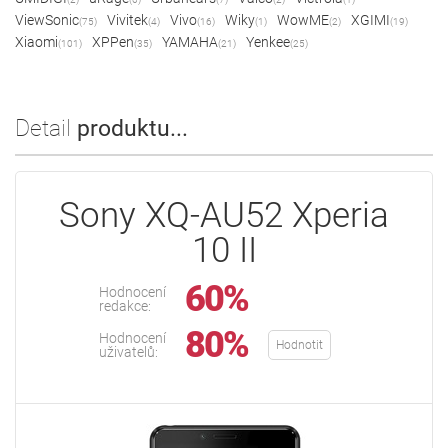
ViewSonic
Vivitek
Vivo
Wiky
WowME
XGIMI
(75)
(4)
(16)
(1)
(2)
(19)
Xiaomi
XPPen
YAMAHA
Yenkee
(101)
(35)
(21)
(25)
Detail
produktu...
Sony XQ-AU52 Xperia
10 II
60%
Hodnocení
redakce:
80%
Hodnocení
Hodnotit
uživatelů: