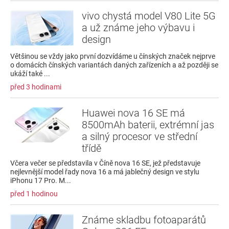
vivo chystá model V80 Lite 5G
a už známe jeho výbavu i
design
Většinou se vždy jako první dozvídáme u čínských značek nejprve
o domácích čínských variantách daných zařízeních a až později se
ukáží také ...
před 3 hodinami
Huawei nova 16 SE má
8500mAh baterii, extrémní jas
a silný procesor ve střední
třídě
Včera večer se představila v Číně nova 16 SE, jež představuje
nejlevnější model řady nova 16 a má jablečný design ve stylu
iPhonu 17 Pro. M...
před 1 hodinou
Známe skladbu fotoaparátů