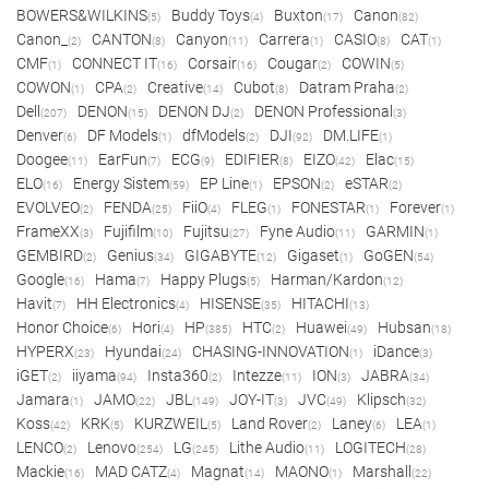
BOWERS&WILKINS
Buddy Toys
Buxton
Canon
(5)
(4)
(17)
(82)
Canon_
CANTON
Canyon
Carrera
CASIO
CAT
(2)
(8)
(11)
(1)
(8)
(1)
CMF
CONNECT IT
Corsair
Cougar
COWIN
(1)
(16)
(16)
(2)
(5)
COWON
CPA
Creative
Cubot
Datram Praha
(1)
(2)
(14)
(8)
(2)
Dell
DENON
DENON DJ
DENON Professional
(207)
(15)
(2)
(3)
Denver
DF Models
dfModels
DJI
DM.LIFE
(6)
(1)
(2)
(92)
(1)
Doogee
EarFun
ECG
EDIFIER
EIZO
Elac
(11)
(7)
(9)
(8)
(42)
(15)
ELO
Energy Sistem
EP Line
EPSON
eSTAR
(16)
(59)
(1)
(2)
(2)
EVOLVEO
FENDA
FiiO
FLEG
FONESTAR
Forever
(2)
(25)
(4)
(1)
(1)
(1)
FrameXX
Fujifilm
Fujitsu
Fyne Audio
GARMIN
(3)
(10)
(27)
(11)
(1)
GEMBIRD
Genius
GIGABYTE
Gigaset
GoGEN
(2)
(34)
(12)
(1)
(54)
Google
Hama
Happy Plugs
Harman/Kardon
(16)
(7)
(5)
(12)
Havit
HH Electronics
HISENSE
HITACHI
(7)
(4)
(35)
(13)
Honor Choice
Hori
HP
HTC
Huawei
Hubsan
(6)
(4)
(385)
(2)
(49)
(18)
HYPERX
Hyundai
CHASING-INNOVATION
iDance
(23)
(24)
(1)
(3)
iGET
iiyama
Insta360
Intezze
ION
JABRA
(2)
(94)
(2)
(11)
(3)
(34)
Jamara
JAMO
JBL
JOY-IT
JVC
Klipsch
(1)
(22)
(149)
(3)
(49)
(32)
Koss
KRK
KURZWEIL
Land Rover
Laney
LEA
(42)
(5)
(5)
(2)
(6)
(1)
LENCO
Lenovo
LG
Lithe Audio
LOGITECH
(2)
(254)
(245)
(11)
(28)
Mackie
MAD CATZ
Magnat
MAONO
Marshall
(16)
(4)
(14)
(1)
(22)