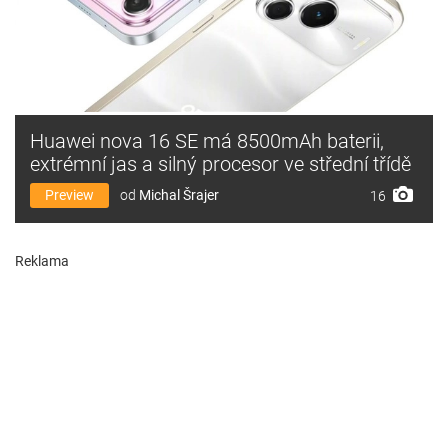
Huawei nova 16 SE má 8500mAh baterii,
extrémní jas a silný procesor ve střední třídě
Preview
od
Michal Šrajer
16
Reklama