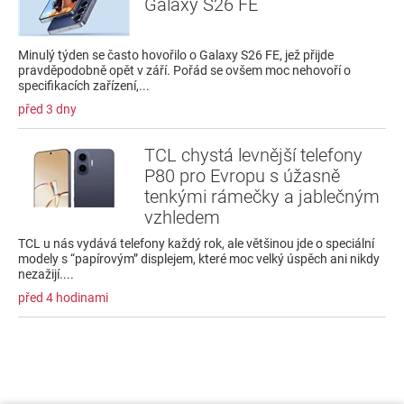
Galaxy S26 FE
Minulý týden se často hovořilo o Galaxy S26 FE, jež přijde
pravděpodobně opět v září. Pořád se ovšem moc nehovoří o
specifikacích zařízení,...
před 3 dny
TCL chystá levnější telefony
P80 pro Evropu s úžasně
tenkými rámečky a jablečným
vzhledem
TCL u nás vydává telefony každý rok, ale většinou jde o speciální
modely s “papírovým” displejem, které moc velký úspěch ani nikdy
nezažijí....
před 4 hodinami