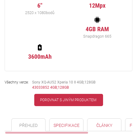
6"
12Mpx
2520 x 1080bodů
4GB RAM
Snapdragon 665
3600mAh
Všechny verze:
Sony XQ-AU52 Xperia 10 II 4GB;128GB
43033852 4GB;128GB
POROVNAT S JINÝM PRODUKTEM
PŘEHLED
SPECIFIKACE
ČLÁNKY
FO