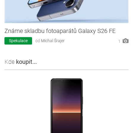
Známe skladbu fotoaparátů Galaxy S26 FE
Spekulace
od
Michal Šrajer
1
Kde
koupit...