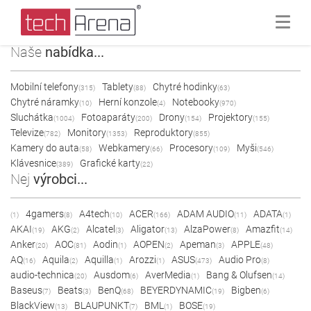
Naše
nabídka...
Mobilní telefony
Tablety
Chytré hodinky
(315)
(88)
(63)
Chytré náramky
Herní konzole
Notebooky
(10)
(4)
(970)
Sluchátka
Fotoaparáty
Drony
Projektory
(1004)
(200)
(154)
(155)
Televize
Monitory
Reproduktory
(782)
(1353)
(855)
Kamery do auta
Webkamery
Procesory
Myši
(58)
(66)
(109)
(546)
Klávesnice
Grafické karty
(389)
(22)
Nej
výrobci...
4gamers
A4tech
ACER
ADAM AUDIO
ADATA
(1)
(8)
(10)
(166)
(11)
(1)
AKAI
AKG
Alcatel
Aligator
AlzaPower
Amazfit
(19)
(2)
(3)
(13)
(8)
(14)
Anker
AOC
Aodin
AOPEN
Apeman
APPLE
(20)
(81)
(1)
(2)
(3)
(48)
AQ
Aquila
Aquilla
Arozzi
ASUS
Audio Pro
(16)
(2)
(1)
(1)
(473)
(8)
audio-technica
Ausdom
AverMedia
Bang & Olufsen
(20)
(6)
(1)
(14)
Baseus
Beats
BenQ
BEYERDYNAMIC
Bigben
(7)
(3)
(68)
(19)
(6)
BlackView
BLAUPUNKT
BML
BOSE
(13)
(7)
(1)
(19)