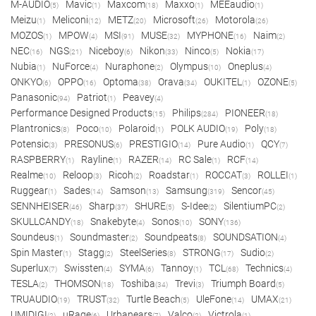
M-AUDIO
Mavic
Maxcom
Maxxo
MEEaudio
(5)
(1)
(18)
(1)
(1)
Meizu
Meliconi
METZ
Microsoft
Motorola
(1)
(12)
(20)
(26)
(26)
MOZOS
MPOW
MSI
MUSE
MYPHONE
Naim
(1)
(4)
(91)
(32)
(16)
(2)
NEC
NGS
Niceboy
Nikon
Ninco
Nokia
(16)
(21)
(6)
(33)
(5)
(17)
Nubia
NuForce
Nuraphone
Olympus
Oneplus
(1)
(4)
(2)
(10)
(4)
ONKYO
OPPO
Optoma
Orava
OUKITEL
OZONE
(6)
(16)
(38)
(34)
(1)
(5)
Panasonic
Patriot
Peavey
(94)
(1)
(4)
Performance Designed Products
Philips
PIONEER
(15)
(284)
(18)
Plantronics
Poco
Polaroid
POLK AUDIO
Poly
(8)
(10)
(1)
(19)
(18)
Potensic
PRESONUS
PRESTIGIO
Pure Audio
QCY
(3)
(6)
(14)
(1)
(7)
RASPBERRY
Rayline
RAZER
RC Sale
RCF
(1)
(1)
(14)
(1)
(14)
Realme
Reloop
Ricoh
Roadstar
ROCCAT
ROLLEI
(10)
(3)
(2)
(1)
(3)
(1)
Ruggear
Sades
Samson
Samsung
Sencor
(1)
(14)
(13)
(319)
(45)
SENNHEISER
Sharp
SHURE
S-Idee
SilentiumPC
(46)
(37)
(5)
(2)
(2)
SKULLCANDY
Snakebyte
Sonos
SONY
(18)
(4)
(10)
(136)
Soundeus
Soundmaster
Soundpeats
SOUNDSATION
(1)
(2)
(8)
(4)
Spin Master
Stagg
SteelSeries
STRONG
Sudio
(1)
(2)
(8)
(17)
(2)
Superlux
Swissten
SYMA
Tannoy
TCL
Technics
(7)
(4)
(6)
(1)
(68)
(4)
TESLA
THOMSON
Toshiba
Trevi
Triumph Board
(2)
(18)
(34)
(3)
(5)
TRUAUDIO
TRUST
Turtle Beach
UleFone
UMAX
(19)
(32)
(5)
(14)
(21)
UMIDIGI
uRage
Urbanears
Valco
Victrola
(2)
(6)
(7)
(2)
(1)