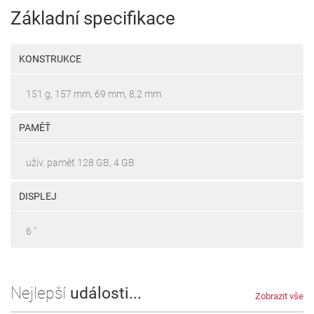
Základní specifikace
KONSTRUKCE
151 g, 157 mm, 69 mm, 8,2 mm
PAMĚŤ
uživ. paměť 128 GB, 4 GB
DISPLEJ
6 "
Nejlepší
události...
Zobrazit vše