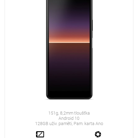
151g, 8,2mm tloušťka
Android 10
128GB uživ. paměti, Pam. karta Ano