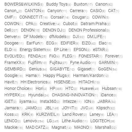
BOWERS&WILKINS
Buddy Toys
Buxton
Canon
(5)
(4)
(17)
(82)
Canon_
CANTON
Canyon
Carrera
CASIO
CAT
(2)
(8)
(11)
(1)
(8)
(1)
CMF
CONNECT IT
Corsair
Cougar
COWIN
(1)
(16)
(16)
(2)
(5)
COWON
CPA
Creative
Cubot
Datram Praha
(1)
(2)
(14)
(8)
(2)
Dell
DENON
DENON DJ
DENON Professional
(207)
(15)
(2)
(3)
Denver
DF Models
dfModels
DJI
DM.LIFE
(6)
(1)
(2)
(92)
(1)
Doogee
EarFun
ECG
EDIFIER
EIZO
Elac
(11)
(7)
(9)
(8)
(42)
(15)
ELO
Energy Sistem
EP Line
EPSON
eSTAR
(16)
(59)
(1)
(2)
(2)
EVOLVEO
FENDA
FiiO
FLEG
FONESTAR
Forever
(2)
(25)
(4)
(1)
(1)
(1)
FrameXX
Fujifilm
Fujitsu
Fyne Audio
GARMIN
(3)
(10)
(27)
(11)
(1)
GEMBIRD
Genius
GIGABYTE
Gigaset
GoGEN
(2)
(34)
(12)
(1)
(54)
Google
Hama
Happy Plugs
Harman/Kardon
(16)
(7)
(5)
(12)
Havit
HH Electronics
HISENSE
HITACHI
(7)
(4)
(35)
(13)
Honor Choice
Hori
HP
HTC
Huawei
Hubsan
(6)
(4)
(385)
(2)
(49)
(18)
HYPERX
Hyundai
CHASING-INNOVATION
iDance
(23)
(24)
(1)
(3)
iGET
iiyama
Insta360
Intezze
ION
JABRA
(2)
(94)
(2)
(11)
(3)
(34)
Jamara
JAMO
JBL
JOY-IT
JVC
Klipsch
(1)
(22)
(149)
(3)
(49)
(32)
Koss
KRK
KURZWEIL
Land Rover
Laney
LEA
(42)
(5)
(5)
(2)
(6)
(1)
LENCO
Lenovo
LG
Lithe Audio
LOGITECH
(2)
(254)
(245)
(11)
(28)
Mackie
MAD CATZ
Magnat
MAONO
Marshall
(16)
(4)
(14)
(1)
(22)