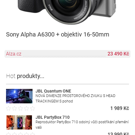
Sony Alpha A6300 + objektiv 16-50mm
Alza.cz
23 490 Kč
Hot
produkty...
JBL Quantum ONE
NOVÁ DIMENZE PROSTOROVÉHO ZVUKU S HEAD
TRACKINGEM S pohod
1 989 Kč
JBL PartyBox 710
Reproduktor PartyBox 710 odolný vůči postříkání přemění
vaši
13 990 Kč