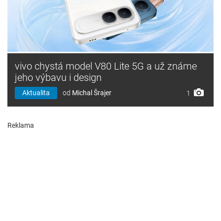
vivo chystá model V80 Lite 5G a už známe
jeho výbavu i design
Aktualita
od
Michal Šrajer
1
Reklama