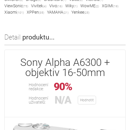
ViewSonic
Vivitek
Vivo
Wiky
WowME
XGIMI
(75)
(4)
(16)
(1)
(2)
(19)
Xiaomi
XPPen
YAMAHA
Yenkee
(101)
(35)
(21)
(25)
Detail
produktu...
Sony Alpha A6300 +
objektiv 16-50mm
90%
Hodnocení
redakce:
N/A
Hodnocení
Hodnotit
uživatelů: