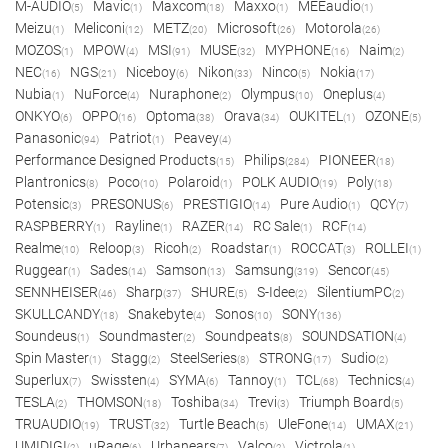
M-AUDIO
Mavic
Maxcom
Maxxo
MEEaudio
(5)
(1)
(18)
(1)
(1)
Meizu
Meliconi
METZ
Microsoft
Motorola
(1)
(12)
(20)
(26)
(26)
MOZOS
MPOW
MSI
MUSE
MYPHONE
Naim
(1)
(4)
(91)
(32)
(16)
(2)
NEC
NGS
Niceboy
Nikon
Ninco
Nokia
(16)
(21)
(6)
(33)
(5)
(17)
Nubia
NuForce
Nuraphone
Olympus
Oneplus
(1)
(4)
(2)
(10)
(4)
ONKYO
OPPO
Optoma
Orava
OUKITEL
OZONE
(6)
(16)
(38)
(34)
(1)
(5)
Panasonic
Patriot
Peavey
(94)
(1)
(4)
Performance Designed Products
Philips
PIONEER
(15)
(284)
(18)
Plantronics
Poco
Polaroid
POLK AUDIO
Poly
(8)
(10)
(1)
(19)
(18)
Potensic
PRESONUS
PRESTIGIO
Pure Audio
QCY
(3)
(6)
(14)
(1)
(7)
RASPBERRY
Rayline
RAZER
RC Sale
RCF
(1)
(1)
(14)
(1)
(14)
Realme
Reloop
Ricoh
Roadstar
ROCCAT
ROLLEI
(10)
(3)
(2)
(1)
(3)
(1)
Ruggear
Sades
Samson
Samsung
Sencor
(1)
(14)
(13)
(319)
(45)
SENNHEISER
Sharp
SHURE
S-Idee
SilentiumPC
(46)
(37)
(5)
(2)
(2)
SKULLCANDY
Snakebyte
Sonos
SONY
(18)
(4)
(10)
(136)
Soundeus
Soundmaster
Soundpeats
SOUNDSATION
(1)
(2)
(8)
(4)
Spin Master
Stagg
SteelSeries
STRONG
Sudio
(1)
(2)
(8)
(17)
(2)
Superlux
Swissten
SYMA
Tannoy
TCL
Technics
(7)
(4)
(6)
(1)
(68)
(4)
TESLA
THOMSON
Toshiba
Trevi
Triumph Board
(2)
(18)
(34)
(3)
(5)
TRUAUDIO
TRUST
Turtle Beach
UleFone
UMAX
(19)
(32)
(5)
(14)
(21)
UMIDIGI
uRage
Urbanears
Valco
Victrola
(2)
(6)
(7)
(2)
(1)