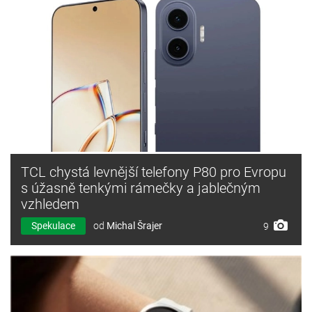
TCL chystá levnější telefony P80 pro Evropu
s úžasně tenkými rámečky a jablečným
vzhledem
Spekulace
od
Michal Šrajer
9