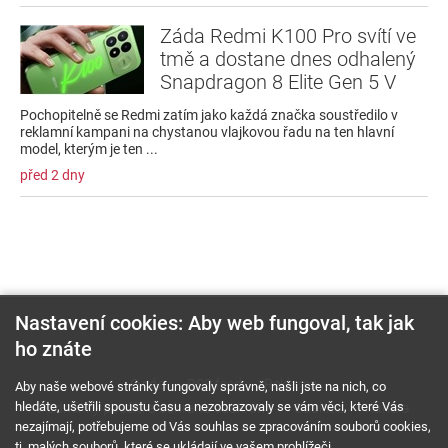
Záda Redmi K100 Pro svítí ve
tmě a dostane dnes odhalený
Snapdragon 8 Elite Gen 5 V
Pochopitelně se Redmi zatím jako každá značka soustředilo v
reklamní kampani na chystanou vlajkovou řadu na ten hlavní
model, kterým je ten ...
před 2 dny
Nastavení cookies: Aby web fungoval, tak jak
ho znáte
O nás
RSS feed
Reklama
Aby naše webové stránky fungovaly správně, našli jste na nich, co
hledáte, ušetřili spoustu času a nezobrazovaly se vám věci, které Vás
Podmínky použití a ochrana soukromí
Cookies
Kariéra
nezajímají, potřebujeme od Vás souhlas se zpracováním souborů cookies,
tj. malých souborů, které se ukládají ve vašem prohlížeči.