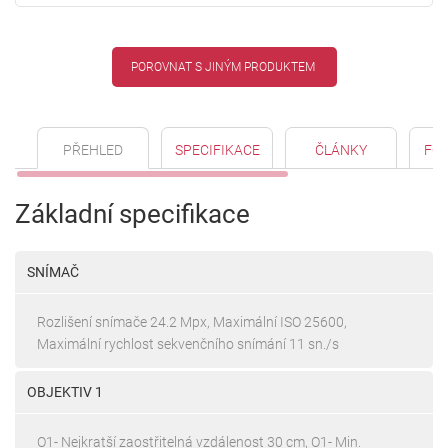
POROVNAT S JINÝM PRODUKTEM
PŘEHLED
SPECIFIKACE
ČLÁNKY
FO
Základní specifikace
SNÍMAČ
Rozlišení snímače 24.2 Mpx, Maximální ISO 25600,
Maximální rychlost sekvenčního snímání 11 sn./s
OBJEKTIV 1
O1- Nejkratší zaostřitelná vzdálenost 30 cm, O1- Min.