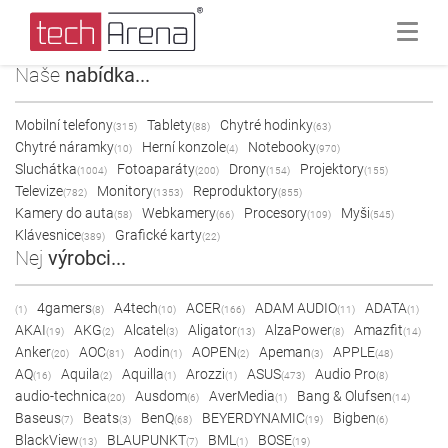
Naše
nabídka...
Mobilní telefony
Tablety
Chytré hodinky
(315)
(88)
(63)
Chytré náramky
Herní konzole
Notebooky
(10)
(4)
(970)
Sluchátka
Fotoaparáty
Drony
Projektory
(1004)
(200)
(154)
(155)
Televize
Monitory
Reproduktory
(782)
(1353)
(855)
Kamery do auta
Webkamery
Procesory
Myši
(58)
(66)
(109)
(545)
Klávesnice
Grafické karty
(389)
(22)
Nej
výrobci...
4gamers
A4tech
ACER
ADAM AUDIO
ADATA
(1)
(8)
(10)
(166)
(11)
(1)
AKAI
AKG
Alcatel
Aligator
AlzaPower
Amazfit
(19)
(2)
(3)
(13)
(8)
(14)
Anker
AOC
Aodin
AOPEN
Apeman
APPLE
(20)
(81)
(1)
(2)
(3)
(48)
AQ
Aquila
Aquilla
Arozzi
ASUS
Audio Pro
(16)
(2)
(1)
(1)
(473)
(8)
audio-technica
Ausdom
AverMedia
Bang & Olufsen
(20)
(6)
(1)
(14)
Baseus
Beats
BenQ
BEYERDYNAMIC
Bigben
(7)
(3)
(68)
(19)
(6)
BlackView
BLAUPUNKT
BML
BOSE
(13)
(7)
(1)
(19)