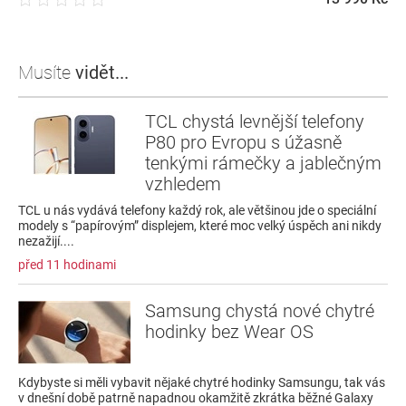
Musíte
vidět...
TCL chystá levnější telefony
P80 pro Evropu s úžasně
tenkými rámečky a jablečným
vzhledem
TCL u nás vydává telefony každý rok, ale většinou jde o speciální
modely s “papírovým” displejem, které moc velký úspěch ani nikdy
nezažijí....
před 11 hodinami
Samsung chystá nové chytré
hodinky bez Wear OS
Kdybyste si měli vybavit nějaké chytré hodinky Samsungu, tak vás
v dnešní době patrně napadnou okamžitě zkrátka běžné Galaxy