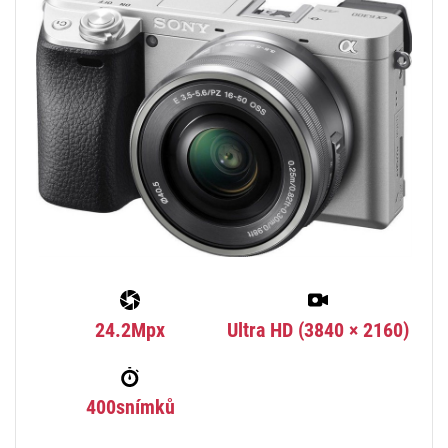
24.2Mpx
Ultra HD (3840 × 2160)
400snímků