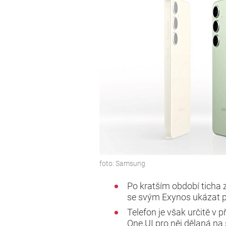
foto:
Samsung
Po kratším období ticha 
se svým Exynos ukázat p
Telefon je však určitě v př
One UI pro něj dělaná n