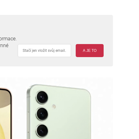
formace.
rnné
A JE TO