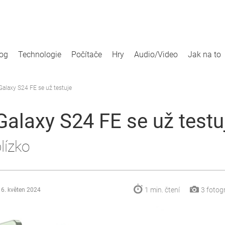
log
Technologie
Počítače
Hry
Audio/Video
Jak na to
Galaxy S24 FE se už testuje
Galaxy S24 FE se už testu
lízko
1 min.
čtení
3
fotogr
16. květen 2024