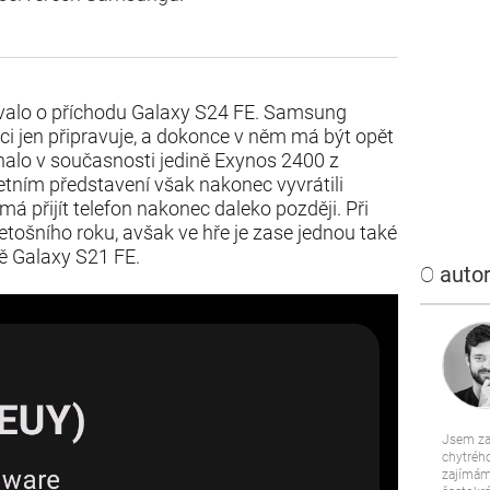
valo o příchodu Galaxy S24 FE. Samsung
i jen připravuje, a dokonce v něm má být opět
alo v současnosti jedině Exynos 2400 z
letním představení však nakonec vyvrátili
 má přijít telefon nakonec daleko později. Při
ošního roku, avšak ve hře je zase jednou také
ě Galaxy S21 FE.
O
autor
Jsem za
chytrého
zajímám 