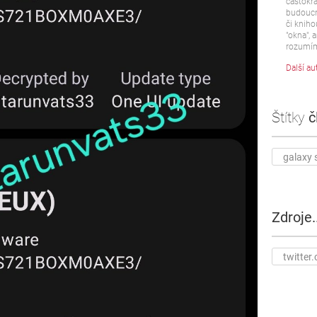
častokrá
budoucn
či kniho
"okna", a
rozumím
Další au
Štítky
č
galaxy 
Zdroje..
twitter