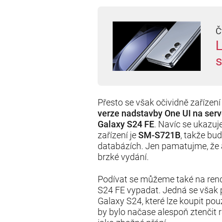
Č
L
s
Přesto se však očividně zařízení 
verze nadstavby One UI na serv
Galaxy S24 FE
. Navíc se ukazuj
zařízení je
SM-S721B
, takže bu
databázích. Jen pamatujme, že
brzké vydání.
Podívat se můžeme také na rende
S24 FE vypadat. Jedná se však p
Galaxy S24, které lze koupit p
by bylo načase alespoň ztenčit 