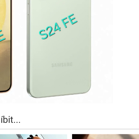
bit...