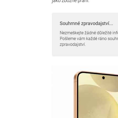
jako zbožné přání.
Souhrnné zpravodajství...
Nezmeškejte žádné důležité in
Pošleme vám každé ráno souh
zpravodajství.