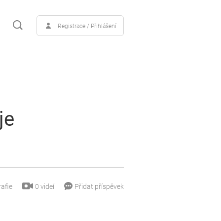
Registrace / Přihlášení
je
0
videí
afie
Přidat příspěvek