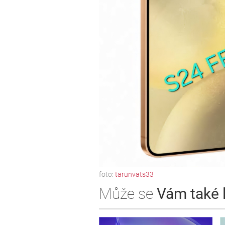
foto:
tarunvats33
Může se
Vám také lí