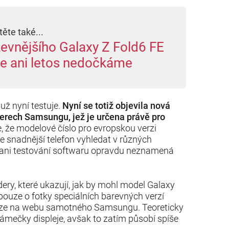
těte také...
evnějšího Galaxy Z Fold6 FE
e ani letos nedočkáme
už nyní testuje.
Nyní se totiž objevila nová
erech Samsungu, jež je určena právě pro
e, že modelové číslo pro evropskou verzi
de snadnější telefon vyhledat v různých
 ani testování softwaru opravdu neznamená
ry, které ukazují, jak by mohl model Galaxy
ouze o fotky speciálních barevných verzí
ouze na webu samotného Samsungu. Teoreticky
rámečky displeje, avšak to zatím působí spíše