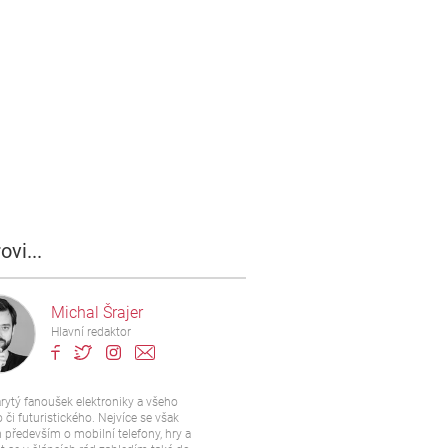
ovi...
Michal Šrajer
Hlavní redaktor
rytý fanoušek elektroniky a všeho
 či futuristického. Nejvíce se však
především o mobilní telefony, hry a