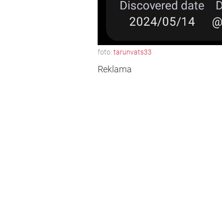
foto:
tarunvats33
Reklama