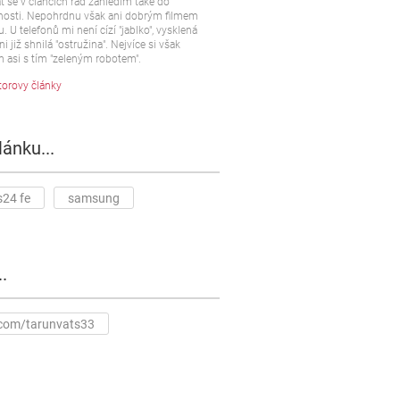
t se v článcích rád zahledím také do
osti. Nepohrdnu však ani dobrým filmem
u. U telefonů mi není cízí "jablko", vysklená
ni již shnilá "ostružina". Nejvíce si však
 asi s tím "zeleným robotem".
torovy články
lánku...
s24 fe
samsung
.
.com/tarunvats33