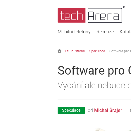
Mobilní telefony
Recenze
Kata
Titulní strana
Spekulace
Software pro 
Software pro 
Vydání ale nebude b
od
Michal Šrajer
Spekulace