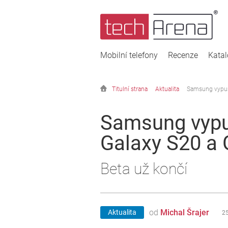
Mobilní telefony
Recenze
Kata
Titulní strana
Aktualita
Samsung vypust
Samsung vypus
Galaxy S20 a 
Beta už končí
od
Michal Šrajer
Aktualita
25