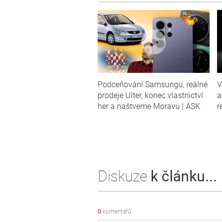
Podceňování Samsungu, reálné
V
prodeje Ulter, konec vlastnictví
a
her a naštveme Moravu | ASK
r
Diskuze
k článku...
0
komentářů