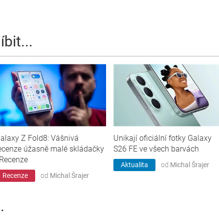
bit...
alaxy Z Fold8: Vášnivá
Unikají oficiální fotky Galaxy
ecenze úžasně malé skládačky
S26 FE ve všech barvách
 Recenze
Aktualita
od
Michal Šrajer
Recenze
od
Michal Šrajer
.