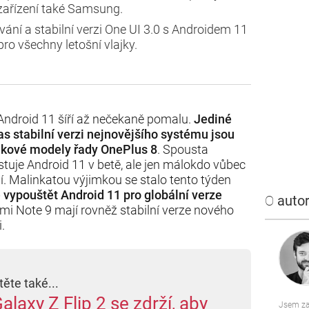
zařízení také Samsung.
vání a stabilní verzi One UI 3.0 s Androidem 11
ro všechny letošní vlajky.
 Android 11 šíří až nečekaně pomalu.
Jediné
čas stabilní verzi nejnovějšího systému jsou
ajkové modely řady OnePlus 8
. Spousta
stuje Android 11 v betě, ale jen málokdo vůbec
. Malinkatou výjimkou se stalo tento týden
 vypouštět Android 11 pro globální verze
O
autor
mi Note 9 mají rovněž stabilní verze nového
.
těte také...
alaxy Z Flip 2 se zdrží, aby
Jsem za