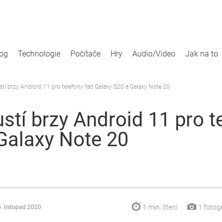
log
Technologie
Počítače
Hry
Audio/Video
Jak na to
í brzy Android 11 pro telefony řad Galaxy S20 a Galaxy Note 20
tí brzy Android 11 pro t
Galaxy Note 20
1 min.
čtení
1
fotogr
. listopad 2020