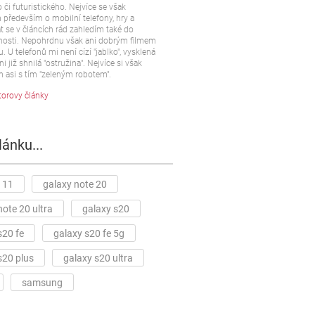
 či futuristického. Nejvíce se však
především o mobilní telefony, hry a
t se v článcích rád zahledím také do
osti. Nepohrdnu však ani dobrým filmem
u. U telefonů mi není cízí "jablko", vysklená
ni již shnilá "ostružina". Nejvíce si však
 asi s tím "zeleným robotem".
torovy články
lánku...
 11
galaxy note 20
note 20 ultra
galaxy s20
s20 fe
galaxy s20 fe 5g
s20 plus
galaxy s20 ultra
samsung