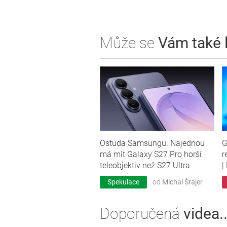
Může se
Vám také lí
Ostuda Samsungu. Najednou
G
má mít Galaxy S27 Pro horší
r
teleobjektiv než S27 Ultra
|
Spekulace
od
Michal Šrajer
Doporučená
videa..