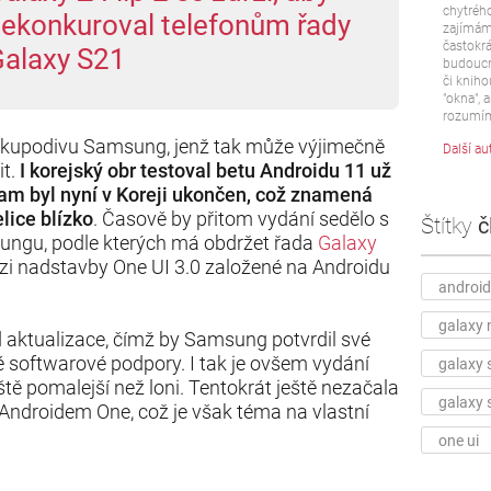
chytrého
ekonkuroval telefonům řady
zajímám 
častokrá
alaxy S21
budoucn
či kniho
"okna", a
rozumím
 kupodivu Samsung, jenž tak může výjimečně
Další au
it.
I korejský obr testoval betu Androidu 11 už
ram byl nyní v Koreji ukončen, což znamená
elice blízko
. Časově by přitom vydání sedělo s
Štítky
č
ungu, podle kterých má obdržet řada
Galaxy
zi nadstavby One UI 3.0 založené na Androidu
android
galaxy 
od aktualizace, čímž by Samsung potvrdil své
é softwarové podpory. I tak je ovšem vydání
galaxy 
tě pomalejší než loni. Tentokrát ještě nezačala
galaxy 
 Androidem One, což je však téma na vlastní
one ui