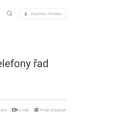
Registrace / Přihlášení
elefony řad
0
videí
afie
Přidat příspěvek