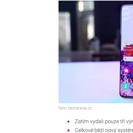
foto:
techarena.cz
Zatím vydali pouze tři vý
Celkově běží nový systém