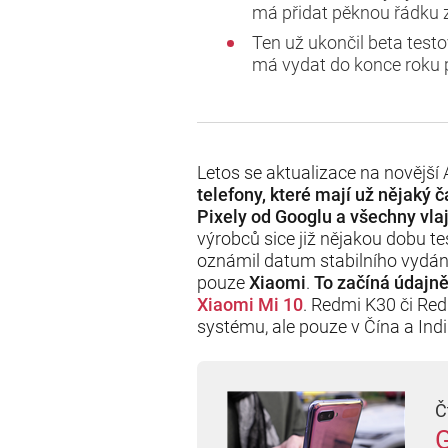
má přidat pěknou řádku 
Ten už ukončil beta testo
má vydat do konce roku p
Letos se aktualizace na novější
telefony, které mají už nějaký 
Pixely od Googlu a všechny vl
výrobců sice již nějakou dobu te
oznámil datum stabilního vydání
pouze
Xiaomi
.
To začíná údajně
Xiaomi Mi 10
. Redmi K30 či Red
systému, ale pouze v Čína a Indii
Č
G