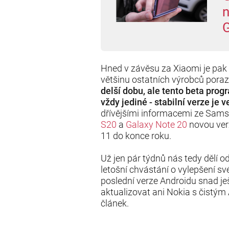
n
G
Hned v závěsu za Xiaomi je pak
většinu ostatních výrobců poraz
delší dobu, ale tento beta prog
vždy jediné - stabilní verze je v
dřívějšími informacemi ze Sams
S20
a
Galaxy Note 20
novou ver
11 do konce roku.
Už jen pár týdnů nás tedy dělí 
letošní chvástání o vylepšení sv
poslední verze Androidu snad ješ
aktualizovat ani Nokia s čistým
článek.