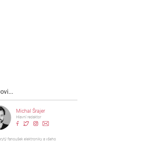
ovi...
Michal Šrajer
Hlavní redaktor
rytý fanoušek elektroniky a všeho