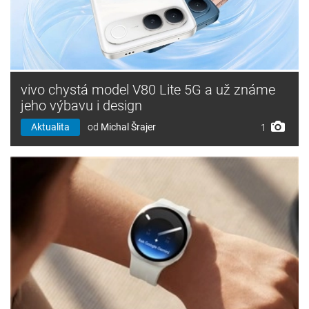
vivo chystá model V80 Lite 5G a už známe
jeho výbavu i design
Aktualita
od
Michal Šrajer
1