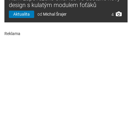
design s kulatým modulem foťáků
Aktualita
od
Michal Šrajer
4
Reklama