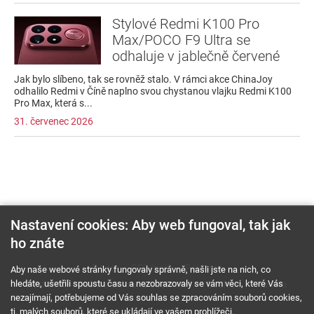
Stylové Redmi K100 Pro
Max/POCO F9 Ultra se
odhaluje v jablečně červené
Jak bylo slíbeno, tak se rovněž stalo. V rámci akce ChinaJoy
odhalilo Redmi v Číně naplno svou chystanou vlajku Redmi K100
Pro Max, která s...
31. červenec 2026
Nastavení cookies: Aby web fungoval, tak jak
ho znáte
O nás
RSS feed
Reklama
Aby naše webové stránky fungovaly správně, našli jste na nich, co
hledáte, ušetřili spoustu času a nezobrazovaly se vám věci, které Vás
Podmínky použití a ochrana soukromí
Cookies
Kariéra
nezajímají, potřebujeme od Vás souhlas se zpracováním souborů cookies,
tj. malých souborů, které se ukládají ve vašem prohlížeči.