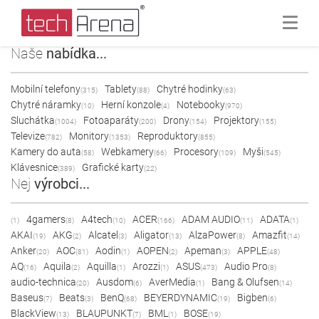
Naše
nabídka...
Mobilní telefony
Tablety
Chytré hodinky
(315)
(88)
(63)
Chytré náramky
Herní konzole
Notebooky
(10)
(4)
(970)
Sluchátka
Fotoaparáty
Drony
Projektory
(1004)
(200)
(154)
(155)
Televize
Monitory
Reproduktory
(782)
(1353)
(855)
Kamery do auta
Webkamery
Procesory
Myši
(58)
(66)
(109)
(545)
Klávesnice
Grafické karty
(389)
(22)
Nej
výrobci...
4gamers
A4tech
ACER
ADAM AUDIO
ADATA
(1)
(8)
(10)
(166)
(11)
(1)
AKAI
AKG
Alcatel
Aligator
AlzaPower
Amazfit
(19)
(2)
(3)
(13)
(8)
(14)
Anker
AOC
Aodin
AOPEN
Apeman
APPLE
(20)
(81)
(1)
(2)
(3)
(48)
AQ
Aquila
Aquilla
Arozzi
ASUS
Audio Pro
(16)
(2)
(1)
(1)
(473)
(8)
audio-technica
Ausdom
AverMedia
Bang & Olufsen
(20)
(6)
(1)
(14)
Baseus
Beats
BenQ
BEYERDYNAMIC
Bigben
(7)
(3)
(68)
(19)
(6)
BlackView
BLAUPUNKT
BML
BOSE
(13)
(7)
(1)
(19)