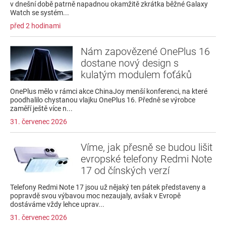
v dnešní době patrně napadnou okamžitě zkrátka běžné Galaxy
Watch se systém...
před 2 hodinami
Nám zapovězené OnePlus 16
dostane nový design s
kulatým modulem foťáků
OnePlus mělo v rámci akce ChinaJoy menší konferenci, na které
poodhalilo chystanou vlajku OnePlus 16. Předně se výrobce
zaměří ještě více n...
31. červenec 2026
Víme, jak přesně se budou lišit
evropské telefony Redmi Note
17 od čínských verzí
Telefony Redmi Note 17 jsou už nějaký ten pátek představeny a
popravdě svou výbavou moc nezaujaly, avšak v Evropě
dostáváme vždy lehce uprav...
31. červenec 2026