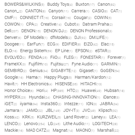
BOWERS&WILKINS
Buddy Toys
Buxton
Canon
(5)
(4)
(17)
(82)
Canon_
CANTON
Canyon
Carrera
CASIO
CAT
(2)
(8)
(11)
(1)
(8)
(1)
CMF
CONNECT IT
Corsair
Cougar
COWIN
(1)
(16)
(16)
(2)
(5)
COWON
CPA
Creative
Cubot
Datram Praha
(1)
(2)
(14)
(8)
(2)
Dell
DENON
DENON DJ
DENON Professional
(207)
(15)
(2)
(3)
Denver
DF Models
dfModels
DJI
DM.LIFE
(6)
(1)
(2)
(92)
(1)
Doogee
EarFun
ECG
EDIFIER
EIZO
Elac
(11)
(7)
(9)
(8)
(42)
(15)
ELO
Energy Sistem
EP Line
EPSON
eSTAR
(16)
(59)
(1)
(2)
(2)
EVOLVEO
FENDA
FiiO
FLEG
FONESTAR
Forever
(2)
(25)
(4)
(1)
(1)
(1)
FrameXX
Fujifilm
Fujitsu
Fyne Audio
GARMIN
(3)
(10)
(27)
(11)
(1)
GEMBIRD
Genius
GIGABYTE
Gigaset
GoGEN
(2)
(34)
(12)
(1)
(54)
Google
Hama
Happy Plugs
Harman/Kardon
(16)
(7)
(5)
(12)
Havit
HH Electronics
HISENSE
HITACHI
(7)
(4)
(35)
(13)
Honor Choice
Hori
HP
HTC
Huawei
Hubsan
(6)
(4)
(385)
(2)
(49)
(18)
HYPERX
Hyundai
CHASING-INNOVATION
iDance
(23)
(24)
(1)
(3)
iGET
iiyama
Insta360
Intezze
ION
JABRA
(2)
(94)
(2)
(11)
(3)
(34)
Jamara
JAMO
JBL
JOY-IT
JVC
Klipsch
(1)
(22)
(149)
(3)
(49)
(32)
Koss
KRK
KURZWEIL
Land Rover
Laney
LEA
(42)
(5)
(5)
(2)
(6)
(1)
LENCO
Lenovo
LG
Lithe Audio
LOGITECH
(2)
(254)
(245)
(11)
(28)
Mackie
MAD CATZ
Magnat
MAONO
Marshall
(16)
(4)
(14)
(1)
(22)