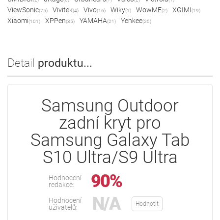
ViewSonic
Vivitek
Vivo
Wiky
WowME
XGIMI
(75)
(4)
(16)
(1)
(2)
(19)
Xiaomi
XPPen
YAMAHA
Yenkee
(101)
(35)
(21)
(25)
Detail
produktu...
Samsung Outdoor
zadní kryt pro
Samsung Galaxy Tab
S10 Ultra/S9 Ultra
90%
Hodnocení
redakce:
N/A
Hodnocení
Hodnotit
uživatelů: