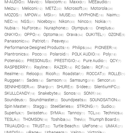
M-AUDIO
Mavic
Maxcom
Maxxo
MEEaudio
(5)
(1)
(18)
(1)
(1)
Meizu
Meliconi
METZ
Microsoft
Motorola
(1)
(12)
(20)
(26)
(26)
MOZOS
MPOW
MSI
MUSE
MYPHONE
Naim
(1)
(4)
(91)
(32)
(16)
(2)
NEC
NGS
Niceboy
Nikon
Ninco
Nokia
(16)
(21)
(6)
(33)
(5)
(17)
Nubia
NuForce
Nuraphone
Olympus
Oneplus
(1)
(4)
(2)
(10)
(4)
ONKYO
OPPO
Optoma
Orava
OUKITEL
OZONE
(6)
(16)
(38)
(34)
(1)
(5)
Panasonic
Patriot
Peavey
(94)
(1)
(4)
Performance Designed Products
Philips
PIONEER
(15)
(284)
(18)
Plantronics
Poco
Polaroid
POLK AUDIO
Poly
(8)
(10)
(1)
(19)
(18)
Potensic
PRESONUS
PRESTIGIO
Pure Audio
QCY
(3)
(6)
(14)
(1)
(7)
RASPBERRY
Rayline
RAZER
RC Sale
RCF
(1)
(1)
(14)
(1)
(14)
Realme
Reloop
Ricoh
Roadstar
ROCCAT
ROLLEI
(10)
(3)
(2)
(1)
(3)
(1)
Ruggear
Sades
Samson
Samsung
Sencor
(1)
(14)
(13)
(319)
(45)
SENNHEISER
Sharp
SHURE
S-Idee
SilentiumPC
(46)
(37)
(5)
(2)
(2)
SKULLCANDY
Snakebyte
Sonos
SONY
(18)
(4)
(10)
(136)
Soundeus
Soundmaster
Soundpeats
SOUNDSATION
(1)
(2)
(8)
(4)
Spin Master
Stagg
SteelSeries
STRONG
Sudio
(1)
(2)
(8)
(17)
(2)
Superlux
Swissten
SYMA
Tannoy
TCL
Technics
(7)
(4)
(6)
(1)
(68)
(4)
TESLA
THOMSON
Toshiba
Trevi
Triumph Board
(2)
(18)
(34)
(3)
(5)
TRUAUDIO
TRUST
Turtle Beach
UleFone
UMAX
(19)
(32)
(5)
(14)
(21)
UMIDIGI
uRage
Urbanears
Valco
Victrola
(2)
(6)
(7)
(2)
(1)