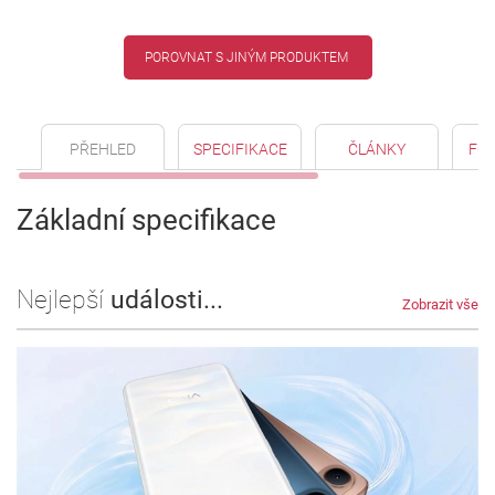
POROVNAT S JINÝM PRODUKTEM
PŘEHLED
SPECIFIKACE
ČLÁNKY
FO
Základní specifikace
Nejlepší
události...
Zobrazit vše