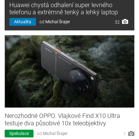
Huawei chystá odhalení super levného
telefonu a extrémně tenký a lehký laptop
Aktualita
od
Michal Šrajer
32
Nerozhodné OPPO. Vlajkové Find X10 Ultra
testuje dva působivé 10x teleobjektivy
Spekulace
od
Michal Šrajer
1