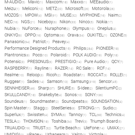
M-AUDIO
Mavic
Maxcom
Maxxo
MEEaudio
(5)
(1)
(18)
(1)
(1)
Meizu
Meliconi
METZ
Microsoft
Motorola
(1)
(12)
(20)
(26)
(26)
MOZOS
MPOW
MSI
MUSE
MYPHONE
Naim
(1)
(4)
(91)
(32)
(16)
(2)
NEC
NGS
Niceboy
Nikon
Ninco
Nokia
(16)
(21)
(6)
(33)
(5)
(17)
Nubia
NuForce
Nuraphone
Olympus
Oneplus
(1)
(4)
(2)
(10)
(4)
ONKYO
OPPO
Optoma
Orava
OUKITEL
OZONE
(6)
(16)
(38)
(34)
(1)
(5)
Panasonic
Patriot
Peavey
(94)
(1)
(4)
Performance Designed Products
Philips
PIONEER
(15)
(284)
(18)
Plantronics
Poco
Polaroid
POLK AUDIO
Poly
(8)
(10)
(1)
(19)
(18)
Potensic
PRESONUS
PRESTIGIO
Pure Audio
QCY
(3)
(6)
(14)
(1)
(7)
RASPBERRY
Rayline
RAZER
RC Sale
RCF
(1)
(1)
(14)
(1)
(14)
Realme
Reloop
Ricoh
Roadstar
ROCCAT
ROLLEI
(10)
(3)
(2)
(1)
(3)
(1)
Ruggear
Sades
Samson
Samsung
Sencor
(1)
(14)
(13)
(319)
(45)
SENNHEISER
Sharp
SHURE
S-Idee
SilentiumPC
(46)
(37)
(5)
(2)
(2)
SKULLCANDY
Snakebyte
Sonos
SONY
(18)
(4)
(10)
(136)
Soundeus
Soundmaster
Soundpeats
SOUNDSATION
(1)
(2)
(8)
(4)
Spin Master
Stagg
SteelSeries
STRONG
Sudio
(1)
(2)
(8)
(17)
(2)
Superlux
Swissten
SYMA
Tannoy
TCL
Technics
(7)
(4)
(6)
(1)
(68)
(4)
TESLA
THOMSON
Toshiba
Trevi
Triumph Board
(2)
(18)
(34)
(3)
(5)
TRUAUDIO
TRUST
Turtle Beach
UleFone
UMAX
(19)
(32)
(5)
(14)
(21)
UMIDIGI
uRage
Urbanears
Valco
Victrola
(2)
(6)
(7)
(2)
(1)