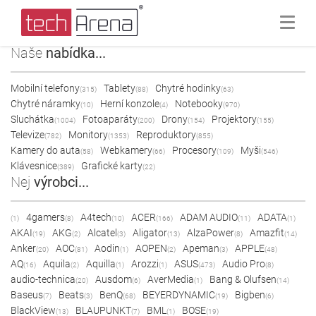
Naše
nabídka...
Mobilní telefony
Tablety
Chytré hodinky
(315)
(88)
(63)
Chytré náramky
Herní konzole
Notebooky
(10)
(4)
(970)
Sluchátka
Fotoaparáty
Drony
Projektory
(1004)
(200)
(154)
(155)
Televize
Monitory
Reproduktory
(782)
(1353)
(855)
Kamery do auta
Webkamery
Procesory
Myši
(58)
(66)
(109)
(546)
Klávesnice
Grafické karty
(389)
(22)
Nej
výrobci...
4gamers
A4tech
ACER
ADAM AUDIO
ADATA
(1)
(8)
(10)
(166)
(11)
(1)
AKAI
AKG
Alcatel
Aligator
AlzaPower
Amazfit
(19)
(2)
(3)
(13)
(8)
(14)
Anker
AOC
Aodin
AOPEN
Apeman
APPLE
(20)
(81)
(1)
(2)
(3)
(48)
AQ
Aquila
Aquilla
Arozzi
ASUS
Audio Pro
(16)
(2)
(1)
(1)
(473)
(8)
audio-technica
Ausdom
AverMedia
Bang & Olufsen
(20)
(6)
(1)
(14)
Baseus
Beats
BenQ
BEYERDYNAMIC
Bigben
(7)
(3)
(68)
(19)
(6)
BlackView
BLAUPUNKT
BML
BOSE
(13)
(7)
(1)
(19)