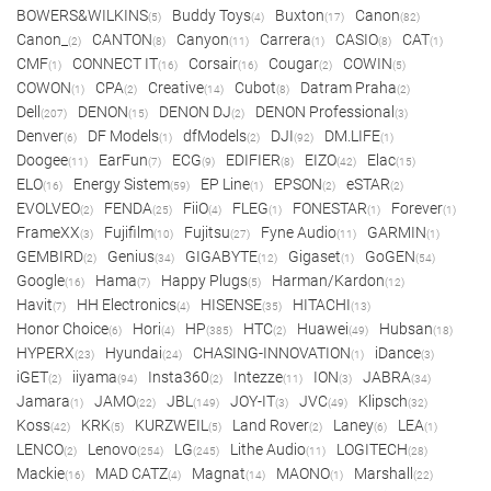
BOWERS&WILKINS
Buddy Toys
Buxton
Canon
(5)
(4)
(17)
(82)
Canon_
CANTON
Canyon
Carrera
CASIO
CAT
(2)
(8)
(11)
(1)
(8)
(1)
CMF
CONNECT IT
Corsair
Cougar
COWIN
(1)
(16)
(16)
(2)
(5)
COWON
CPA
Creative
Cubot
Datram Praha
(1)
(2)
(14)
(8)
(2)
Dell
DENON
DENON DJ
DENON Professional
(207)
(15)
(2)
(3)
Denver
DF Models
dfModels
DJI
DM.LIFE
(6)
(1)
(2)
(92)
(1)
Doogee
EarFun
ECG
EDIFIER
EIZO
Elac
(11)
(7)
(9)
(8)
(42)
(15)
ELO
Energy Sistem
EP Line
EPSON
eSTAR
(16)
(59)
(1)
(2)
(2)
EVOLVEO
FENDA
FiiO
FLEG
FONESTAR
Forever
(2)
(25)
(4)
(1)
(1)
(1)
FrameXX
Fujifilm
Fujitsu
Fyne Audio
GARMIN
(3)
(10)
(27)
(11)
(1)
GEMBIRD
Genius
GIGABYTE
Gigaset
GoGEN
(2)
(34)
(12)
(1)
(54)
Google
Hama
Happy Plugs
Harman/Kardon
(16)
(7)
(5)
(12)
Havit
HH Electronics
HISENSE
HITACHI
(7)
(4)
(35)
(13)
Honor Choice
Hori
HP
HTC
Huawei
Hubsan
(6)
(4)
(385)
(2)
(49)
(18)
HYPERX
Hyundai
CHASING-INNOVATION
iDance
(23)
(24)
(1)
(3)
iGET
iiyama
Insta360
Intezze
ION
JABRA
(2)
(94)
(2)
(11)
(3)
(34)
Jamara
JAMO
JBL
JOY-IT
JVC
Klipsch
(1)
(22)
(149)
(3)
(49)
(32)
Koss
KRK
KURZWEIL
Land Rover
Laney
LEA
(42)
(5)
(5)
(2)
(6)
(1)
LENCO
Lenovo
LG
Lithe Audio
LOGITECH
(2)
(254)
(245)
(11)
(28)
Mackie
MAD CATZ
Magnat
MAONO
Marshall
(16)
(4)
(14)
(1)
(22)