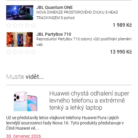
JBL Quantum ONE
NOVÁ DIMENZE PROSTOROVÉHO ZVUKU S HEAD
TRACKINGEM S pohod
1 989 Kč
JBL PartyBox 710
Reproduktor PartyBox 710 odolný vůči postříkání přemění
vaši
13 990 Kč
Musíte
vidět...
Huawei chystá odhalení super
levného telefonu a extrémně
tenký a lehký laptop
Už se představily letos vlajkové telefony Huawei Pura i jejich
levnější sourozenci řady Nova 16. Tyto produkty představuje v
Číně Huawei vě...
30. červenec 2026