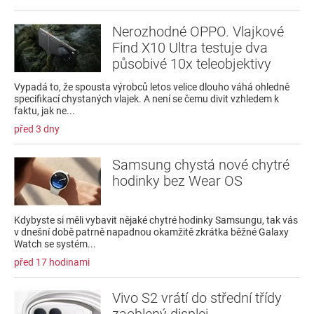
Nerozhodné OPPO. Vlajkové
Find X10 Ultra testuje dva
působivé 10x teleobjektivy
Vypadá to, že spousta výrobců letos velice dlouho váhá ohledně
specifikací chystaných vlajek. A není se čemu divit vzhledem k
faktu, jak ne...
před 3 dny
Samsung chystá nové chytré
hodinky bez Wear OS
Kdybyste si měli vybavit nějaké chytré hodinky Samsungu, tak vás
v dnešní době patrně napadnou okamžitě zkrátka běžné Galaxy
Watch se systém...
před 17 hodinami
Vivo S2 vrátí do střední třídy