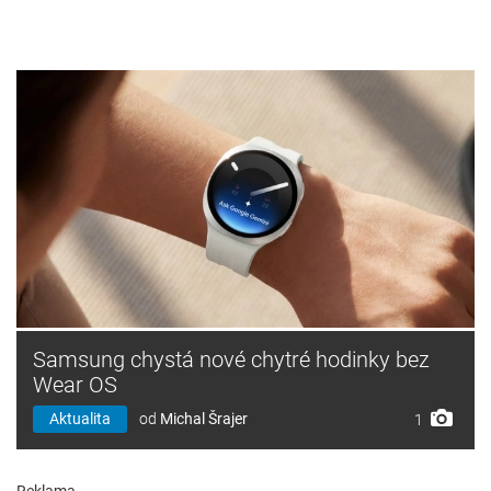
Samsung chystá nové chytré hodinky bez
Wear OS
Aktualita
od
Michal Šrajer
1
Reklama