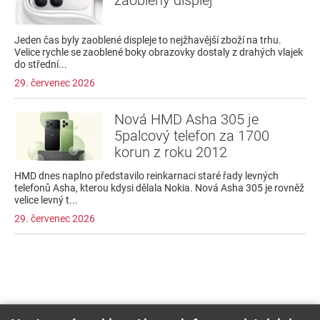
zaoblený displej
Jeden čas byly zaoblené displeje to nejžhavější zboží na trhu.
Velice rychle se zaoblené boky obrazovky dostaly z drahých vlajek
do střední...
29. červenec 2026
Nová HMD Asha 305 je
5palcový telefon za 1700
korun z roku 2012
HMD dnes naplno představilo reinkarnaci staré řady levných
telefonů Asha, kterou kdysi dělala Nokia. Nová Asha 305 je rovněž
velice levný t...
29. červenec 2026