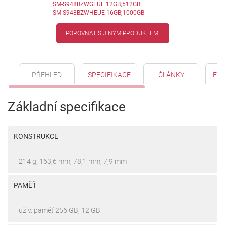
SM-S948BZWGEUE 12GB;512GB
SM-S948BZWHEUE 16GB;1000GB
POROVNAT S JINÝM PRODUKTEM
PŘEHLED
SPECIFIKACE
ČLÁNKY
FO
Základní specifikace
KONSTRUKCE
214 g, 163,6 mm, 78,1 mm, 7,9 mm
PAMĚŤ
uživ. paměť 256 GB, 12 GB