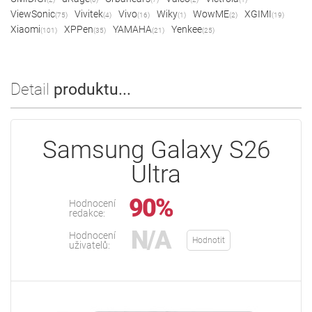
ViewSonic
Vivitek
Vivo
Wiky
WowME
XGIMI
(75)
(4)
(16)
(1)
(2)
(19)
Xiaomi
XPPen
YAMAHA
Yenkee
(101)
(35)
(21)
(25)
Detail
produktu...
Samsung Galaxy S26
Ultra
90%
Hodnocení
redakce:
N/A
Hodnocení
Hodnotit
uživatelů: