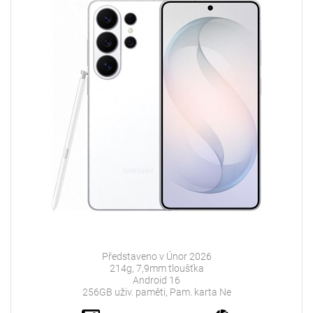
Představeno v Únor 2026
214g, 7,9mm tloušťka
Android 16
256GB uživ. paměti, Pam. karta Ne