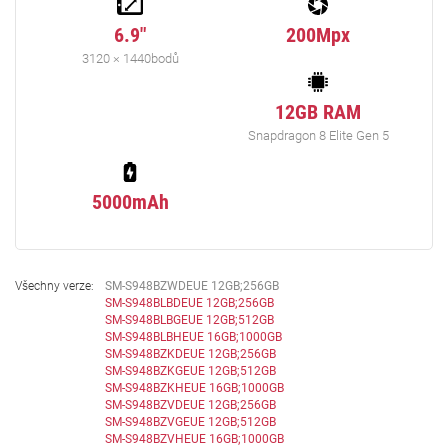
6.9"
200Mpx
3120 × 1440bodů
12GB RAM
Snapdragon 8 Elite Gen 5
5000mAh
Všechny verze:
SM-S948BZWDEUE 12GB;256GB
SM-S948BLBDEUE 12GB;256GB
SM-S948BLBGEUE 12GB;512GB
SM-S948BLBHEUE 16GB;1000GB
SM-S948BZKDEUE 12GB;256GB
SM-S948BZKGEUE 12GB;512GB
SM-S948BZKHEUE 16GB;1000GB
SM-S948BZVDEUE 12GB;256GB
SM-S948BZVGEUE 12GB;512GB
SM-S948BZVHEUE 16GB;1000GB