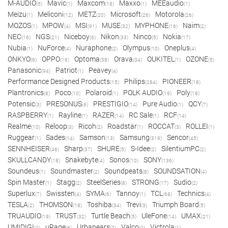
M-AUDIO
Mavic
Maxcom
Maxxo
MEEaudio
(5)
(1)
(18)
(1)
(1)
Meizu
Meliconi
METZ
Microsoft
Motorola
(1)
(12)
(20)
(26)
(26)
MOZOS
MPOW
MSI
MUSE
MYPHONE
Naim
(1)
(4)
(91)
(32)
(16)
(2)
NEC
NGS
Niceboy
Nikon
Ninco
Nokia
(16)
(21)
(6)
(33)
(5)
(17)
Nubia
NuForce
Nuraphone
Olympus
Oneplus
(1)
(4)
(2)
(10)
(4)
ONKYO
OPPO
Optoma
Orava
OUKITEL
OZONE
(6)
(16)
(38)
(34)
(1)
(5)
Panasonic
Patriot
Peavey
(94)
(1)
(4)
Performance Designed Products
Philips
PIONEER
(15)
(284)
(18)
Plantronics
Poco
Polaroid
POLK AUDIO
Poly
(8)
(10)
(1)
(19)
(18)
Potensic
PRESONUS
PRESTIGIO
Pure Audio
QCY
(3)
(6)
(14)
(1)
(7)
RASPBERRY
Rayline
RAZER
RC Sale
RCF
(1)
(1)
(14)
(1)
(14)
Realme
Reloop
Ricoh
Roadstar
ROCCAT
ROLLEI
(10)
(3)
(2)
(1)
(3)
(1)
Ruggear
Sades
Samson
Samsung
Sencor
(1)
(14)
(13)
(319)
(45)
SENNHEISER
Sharp
SHURE
S-Idee
SilentiumPC
(46)
(37)
(5)
(2)
(2)
SKULLCANDY
Snakebyte
Sonos
SONY
(18)
(4)
(10)
(136)
Soundeus
Soundmaster
Soundpeats
SOUNDSATION
(1)
(2)
(8)
(4)
Spin Master
Stagg
SteelSeries
STRONG
Sudio
(1)
(2)
(8)
(17)
(2)
Superlux
Swissten
SYMA
Tannoy
TCL
Technics
(7)
(4)
(6)
(1)
(68)
(4)
TESLA
THOMSON
Toshiba
Trevi
Triumph Board
(2)
(18)
(34)
(3)
(5)
TRUAUDIO
TRUST
Turtle Beach
UleFone
UMAX
(19)
(32)
(5)
(14)
(21)
UMIDIGI
uRage
Urbanears
Valco
Victrola
(2)
(6)
(7)
(2)
(1)