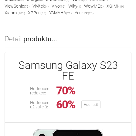
ViewSonic
Vivitek
Vivo
Wiky
WowME
XGIMI
(75)
(4)
(16)
(1)
(2)
(19)
Xiaomi
XPPen
YAMAHA
Yenkee
(101)
(35)
(21)
(25)
Detail
produktu...
Samsung Galaxy S23
FE
70%
Hodnocení
redakce:
60%
Hodnocení
Hodnotit
uživatelů: