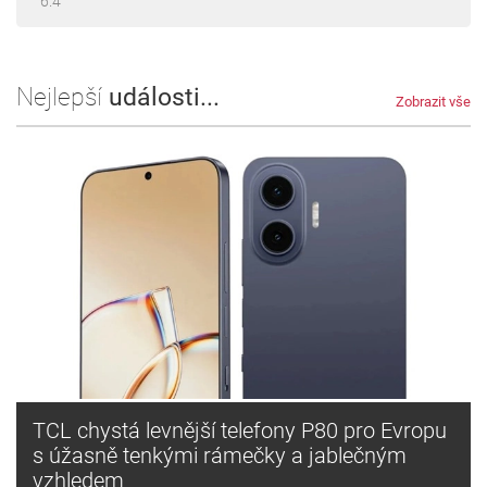
6.4 "
Nejlepší
události...
Zobrazit vše
TCL chystá levnější telefony P80 pro Evropu
s úžasně tenkými rámečky a jablečným
vzhledem