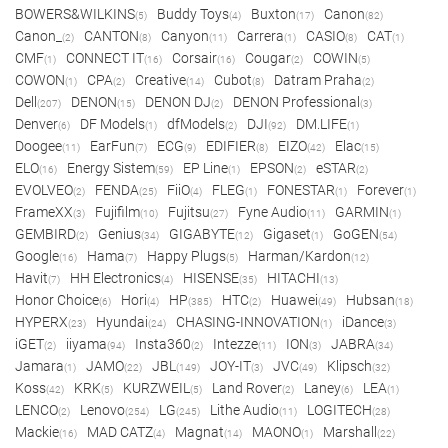
BOWERS&WILKINS
Buddy Toys
Buxton
Canon
(5)
(4)
(17)
(82)
Canon_
CANTON
Canyon
Carrera
CASIO
CAT
(2)
(8)
(11)
(1)
(8)
(1)
CMF
CONNECT IT
Corsair
Cougar
COWIN
(1)
(16)
(16)
(2)
(5)
COWON
CPA
Creative
Cubot
Datram Praha
(1)
(2)
(14)
(8)
(2)
Dell
DENON
DENON DJ
DENON Professional
(207)
(15)
(2)
(3)
Denver
DF Models
dfModels
DJI
DM.LIFE
(6)
(1)
(2)
(92)
(1)
Doogee
EarFun
ECG
EDIFIER
EIZO
Elac
(11)
(7)
(9)
(8)
(42)
(15)
ELO
Energy Sistem
EP Line
EPSON
eSTAR
(16)
(59)
(1)
(2)
(2)
EVOLVEO
FENDA
FiiO
FLEG
FONESTAR
Forever
(2)
(25)
(4)
(1)
(1)
(1)
FrameXX
Fujifilm
Fujitsu
Fyne Audio
GARMIN
(3)
(10)
(27)
(11)
(1)
GEMBIRD
Genius
GIGABYTE
Gigaset
GoGEN
(2)
(34)
(12)
(1)
(54)
Google
Hama
Happy Plugs
Harman/Kardon
(16)
(7)
(5)
(12)
Havit
HH Electronics
HISENSE
HITACHI
(7)
(4)
(35)
(13)
Honor Choice
Hori
HP
HTC
Huawei
Hubsan
(6)
(4)
(385)
(2)
(49)
(18)
HYPERX
Hyundai
CHASING-INNOVATION
iDance
(23)
(24)
(1)
(3)
iGET
iiyama
Insta360
Intezze
ION
JABRA
(2)
(94)
(2)
(11)
(3)
(34)
Jamara
JAMO
JBL
JOY-IT
JVC
Klipsch
(1)
(22)
(149)
(3)
(49)
(32)
Koss
KRK
KURZWEIL
Land Rover
Laney
LEA
(42)
(5)
(5)
(2)
(6)
(1)
LENCO
Lenovo
LG
Lithe Audio
LOGITECH
(2)
(254)
(245)
(11)
(28)
Mackie
MAD CATZ
Magnat
MAONO
Marshall
(16)
(4)
(14)
(1)
(22)