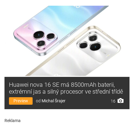
Huawei nova 16 SE má 8500mAh baterii,
extrémní jas a silný procesor ve střední třídě
Preview
od
Michal Šrajer
16
Reklama