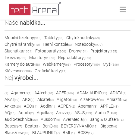
Naše
nabídka...
Mobilní telefony
Tablety
Chytré hodinky
(315)
(88)
(63)
Chytré náramky
Herní konzole
Notebooky
(10)
(4)
(970)
Sluchátka
Fotoaparáty
Drony
Projektory
(1004)
(200)
(154)
(155)
Televize
Monitory
Reproduktory
(782)
(1353)
(855)
Kamery do auta
Webkamery
Procesory
Myši
(58)
(66)
(109)
(546)
Klávesnice
Grafické karty
(389)
(22)
Nej
výrobci...
4gamers
A4tech
ACER
ADAM AUDIO
ADATA
(1)
(8)
(10)
(166)
(11)
(1)
AKAI
AKG
Alcatel
Aligator
AlzaPower
Amazfit
(19)
(2)
(3)
(13)
(8)
(14)
Anker
AOC
Aodin
AOPEN
Apeman
APPLE
(20)
(81)
(1)
(2)
(3)
(48)
AQ
Aquila
Aquilla
Arozzi
ASUS
Audio Pro
(16)
(2)
(1)
(1)
(473)
(8)
audio-technica
Ausdom
AverMedia
Bang & Olufsen
(20)
(6)
(1)
(14)
Baseus
Beats
BenQ
BEYERDYNAMIC
Bigben
(7)
(3)
(68)
(19)
(6)
BlackView
BLAUPUNKT
BML
BOSE
(13)
(7)
(1)
(19)