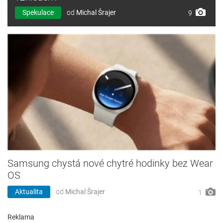
Spekulace
od
Michal Šrajer
9
Samsung chystá nové chytré hodinky bez Wear
OS
Aktualita
od
Michal Šrajer
1
Reklama