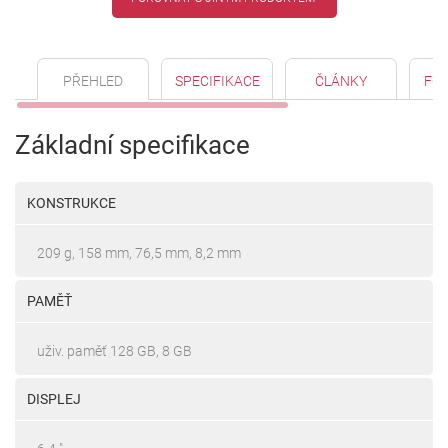
PŘEHLED
SPECIFIKACE
ČLÁNKY
FO
Základní specifikace
KONSTRUKCE
209 g, 158 mm, 76,5 mm, 8,2 mm
PAMĚŤ
uživ. paměť 128 GB, 8 GB
DISPLEJ