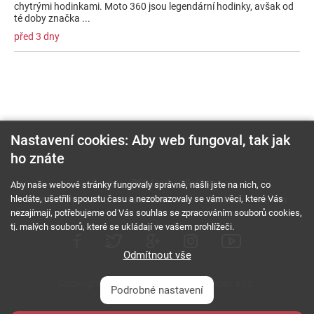
chytrými hodinkami. Moto 360 jsou legendární hodinky, avšak od
té doby značka ...
před 3 dny
Nastavení cookies: Aby web fungoval, tak jak
ho znáte
O nás
RSS feed
Reklama
Aby naše webové stránky fungovaly správně, našli jste na nich, co
hledáte, ušetřili spoustu času a nezobrazovaly se vám věci, které Vás
Podmínky použití a ochrana soukromí
Cookies
Kariéra
nezajímají, potřebujeme od Vás souhlas se zpracováním souborů cookies,
tj. malých souborů, které se ukládají ve vašem prohlížeči.
Odmítnout vše
Copyright © 2000 - 2026 NetComp, spol. s r.o.
Podrobné nastavení
Všechna práva vyhrazena.