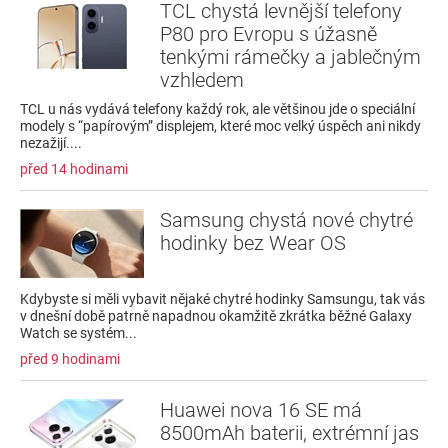
TCL chystá levnější telefony
P80 pro Evropu s úžasně
tenkými rámečky a jablečným
vzhledem
TCL u nás vydává telefony každý rok, ale většinou jde o speciální
modely s “papírovým” displejem, které moc velký úspěch ani nikdy
nezažijí....
před 14 hodinami
Samsung chystá nové chytré
hodinky bez Wear OS
Kdybyste si měli vybavit nějaké chytré hodinky Samsungu, tak vás
v dnešní době patrně napadnou okamžitě zkrátka běžné Galaxy
Watch se systém...
před 9 hodinami
Huawei nova 16 SE má
8500mAh baterii, extrémní jas