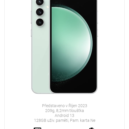
Představeno v Říjen 2023
209g, 8,2mm tloušťka
Android 13
128GB uživ. paměti, Pam. karta Ne