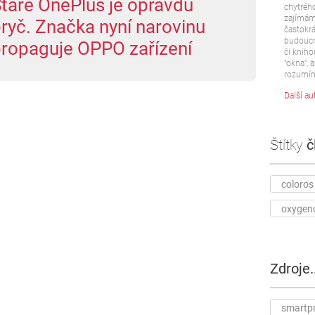
taré OnePlus je opravdu
chytrého
zajímám 
ryč. Značka nyní narovinu
častokrá
budoucn
ropaguje OPPO zařízení
či kniho
"okna", a
rozumím
Další au
Štítky
č
coloros
oxygen
Zdroje..
smartp