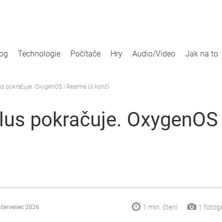
log
Technologie
Počítače
Hry
Audio/Video
Jak na to
s pokračuje. OxygenOS i Realme UI končí
us pokračuje. OxygenOS 
1 min.
čtení
1
fotogr
 červenec 2026