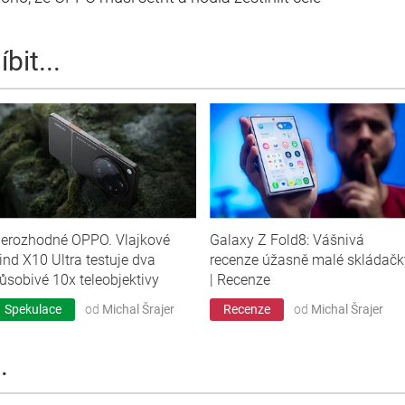
bit...
erozhodné OPPO. Vlajkové
Galaxy Z Fold8: Vášnivá
ind X10 Ultra testuje dva
recenze úžasně malé skládačk
ůsobivé 10x teleobjektivy
| Recenze
Spekulace
od
Michal Šrajer
Recenze
od
Michal Šrajer
.