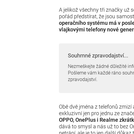
A jelikož všechny tři značky už s
pořád předstírat, že jsou samos
operačního systému má v posled
vlajkovými telefony nové gene
Souhrnné zpravodajství...
Nezmeškejte žádné důležité in
Pošleme vám každé ráno souh
zpravodajství.
Obě dvě jména z telefonů zmizí 
exkluzivní jen pro jednu ze zna
OPPO, OnePlus i Realme zkrátk
dává to smysl a nás už to bez
netrápí, ale je to jen další důkaz