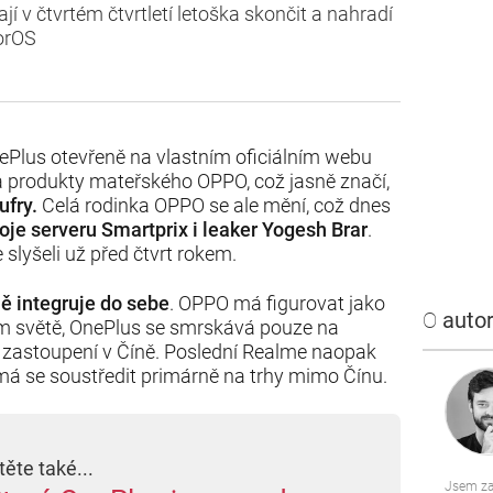
 v čtvrtém čtvrtletí letoška skončit a nahradí
lorOS
ePlus otevřeně na vlastním oficiálním webu
a produkty mateřského OPPO, což jasně značí,
ufry.
Celá rodinka OPPO se ale mění, což dnes
oje serveru Smartprix i leaker Yogesh Brar
.
 slyšeli už před čtvrt rokem.
 integruje do sebe
. OPPO má figurovat jako
O
autor
m světě, OnePlus se smrskává pouze na
é zastoupení v Číně. Poslední Realme naopak
má se soustředit primárně na trhy mimo Čínu.
těte také...
Jsem za