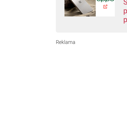
S
p
p
Reklama