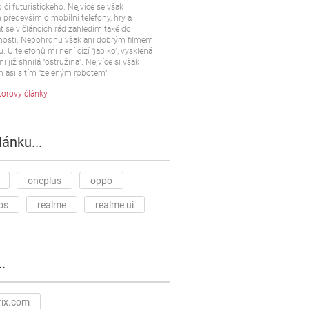
 či futuristického. Nejvíce se však
především o mobilní telefony, hry a
t se v článcích rád zahledím také do
osti. Nepohrdnu však ani dobrým filmem
u. U telefonů mi není cízí "jablko", vysklená
ni již shnilá "ostružina". Nejvíce si však
 asi s tím "zeleným robotem".
torovy články
lánku...
oneplus
oppo
os
realme
realme ui
.
rix.com