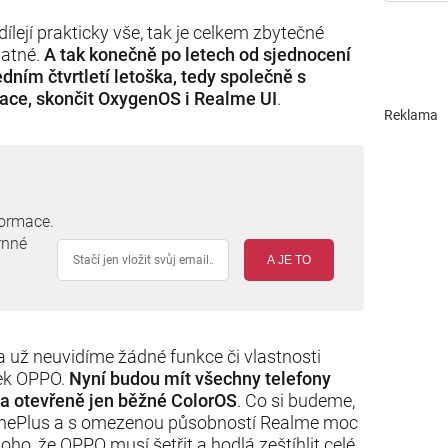
dílejí prakticky vše, tak je celkem zbytečné
tatné.
A tak konečně po letech od sjednocení
ním čtvrtletí letoška, tedy společně s
race, skončit OxygenOS i Realme UI
.
Reklama
formace.
rnné
A JE TO
a už neuvidíme žádné funkce či vlastnosti
ček OPPO.
Nyní budou mít všechny telefony
a otevřeně jen běžné ColorOS
. Co si budeme,
 OnePlus a s omezenou působností Realme moc
 toho, že OPPO musí šetřit a hodlá zeštíhlit celé