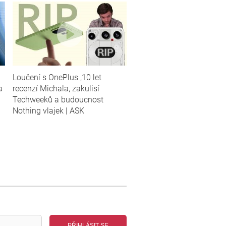
Loučení s OnePlus ,10 let
a
recenzí Michala, zakulisí
Techweeků a budoucnost
Nothing vlajek | ASK
PŘIHLÁSIT SE