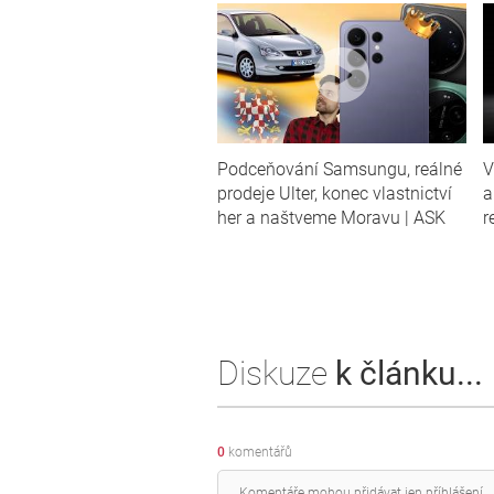
Podceňování Samsungu, reálné
V
prodeje Ulter, konec vlastnictví
a
her a naštveme Moravu | ASK
r
Diskuze
k článku...
0
komentářů