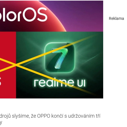
Reklama
zdrojů slyšíme, že OPPO končí s udržováním tří
y