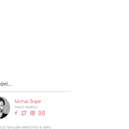
ovi...
Michal Šrajer
Hlavní redaktor
rytý fanoušek elektroniky a všeho