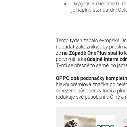
OxygenOS i Realme UI mají
je naplno standardní Co
Tento týden začalo evropské On
nabádat zákazníky, aby přešli n
že
na Západě OnePlus sbalilo k
potvrzují také
údajné interní zdr
Tvrdí se přesně to samé, co jsme
OPPO obě podznačky kompletně
hlavní prémiová značka po celé
omezené působení v Indii a pln
redukuje své působení v Číně a 
Č