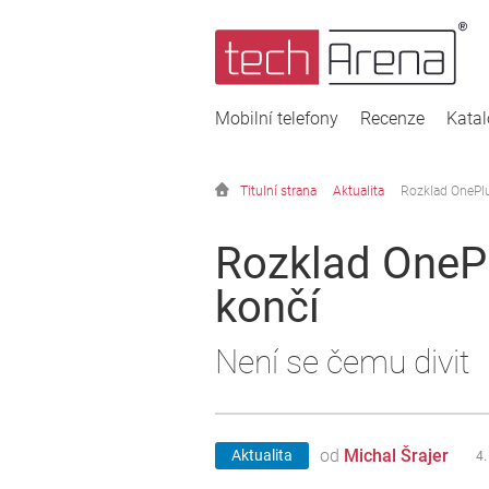
Mobilní telefony
Recenze
Kata
Titulní strana
Aktualita
Rozklad OnePlu
Rozklad OnePl
končí
Není se čemu divit
od
Michal Šrajer
Aktualita
4.