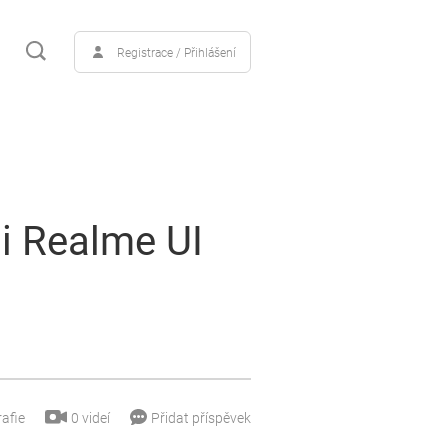
Registrace / Přihlášení
i Realme UI
0
videí
afie
Přidat příspěvek