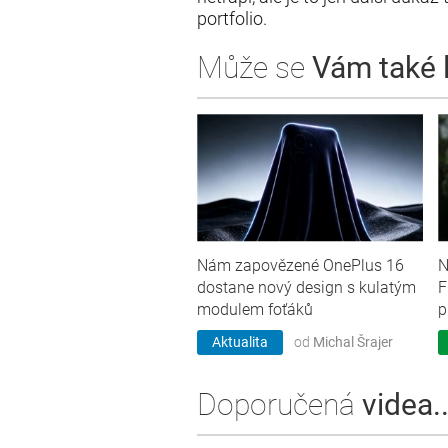
portfolio.
Může se
Vám také lí
Nám zapovězené OnePlus 16
N
dostane nový design s kulatým
F
modulem foťáků
p
Aktualita
od
Michal Šrajer
Doporučená
videa..