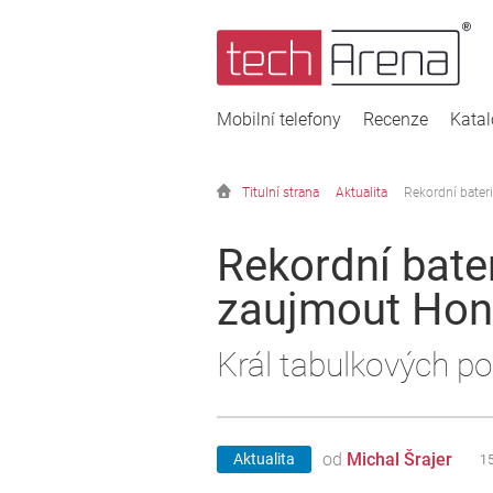
Mobilní telefony
Recenze
Kata
Titulní strana
Aktualita
Rekordní bater
Rekordní bater
zaujmout Hon
Král tabulkových p
od
Michal Šrajer
Aktualita
15