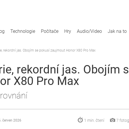
log
Technologie
Počítače
Hry
Audio/Video
Jak na to
ie, rekordní jas. Obojím se pokusí zaujmout Honor X80 Pro Max
ie, rekordní jas. Obojím 
or X80 Pro Max
orovnání
1 min.
čtení
7
fotog
. červen 2026