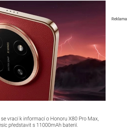
Reklama
r se vrací k informací o Honoru X80 Pro Max,
ěsíc představit s 11000mAh baterií.