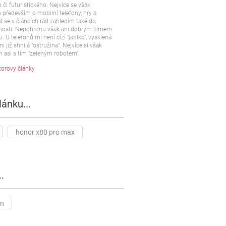
 či futuristického. Nejvíce se však
především o mobilní telefony, hry a
t se v článcích rád zahledím také do
osti. Nepohrdnu však ani dobrým filmem
u. U telefonů mi není cízí "jablko", vysklená
ni již shnilá "ostružina". Nejvíce si však
 asi s tím "zeleným robotem".
torovy články
lánku...
honor x80 pro max
.
cn