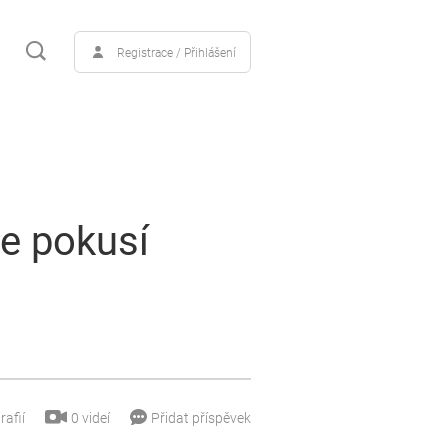
Registrace / Přihlášení
se pokusí
0
videí
rafií
Přidat příspěvek