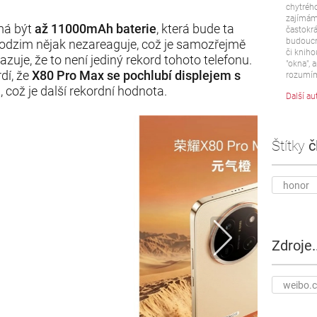
chytrého
zajímám 
 má být
až 11000mAh baterie
, která bude ta
častokrá
budoucn
podzim nějak nezareaguje, což je samozřejmě
či kniho
uje, že to není jediný rekord tohoto telefonu.
"okna", a
rdí, že
X80 Pro Max se pochlubí displejem s
rozumím
ů
, což je další rekordní hodnota.
Další au
Štítky
č
honor
Zdroje..
weibo.