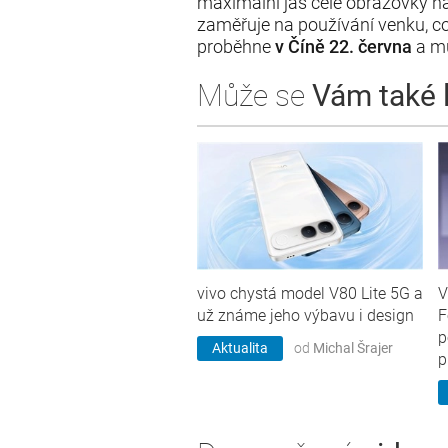
maximální jas celé obrazovky n
zaměřuje na používání venku, co
proběhne
v Číně 22. června
a mů
Může se
Vám také lí
vivo chystá model V80 Lite 5G a
V
už známe jeho výbavu i design
F
p
Aktualita
od
Michal Šrajer
p