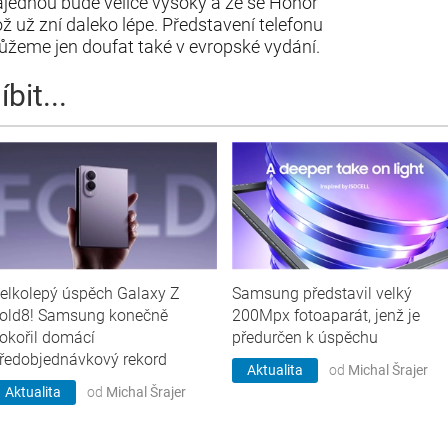
ajednou bude velice vysoký a že se Honor
ž už zní daleko lépe. Představení telefonu
žeme jen doufat také v evropské vydání.
bit...
elkolepý úspěch Galaxy Z
Samsung představil velký
old8! Samsung konečně
200Mpx fotoaparát, jenž je
okořil domácí
předurčen k úspěchu
ředobjednávkový rekord
Aktualita
od
Michal Šrajer
Aktualita
od
Michal Šrajer