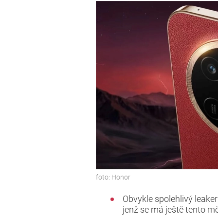
foto:
Honor
Obvykle spolehlivý leake
jenž se má ještě tento m