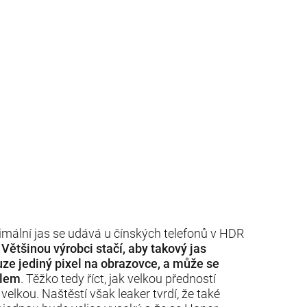
mální jas se udává u čínských telefonů v HDR
.
Většinou výrobci stačí, aby takový jas
uze jediný pixel na obrazovce, a může se
slem
. Těžko tedy říct, jak velkou předností
elkou. Naštěstí však leaker tvrdí, že také