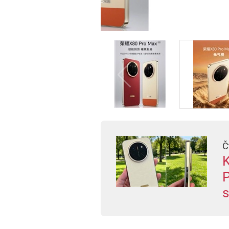
Č
K
P
s