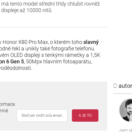
 má tento model střední třídy chlubit rovněž
ispleje až 10000 nitů.
brzy Honor X80 Pro Max, o kterém toho
slavný
odně řekl a unikly také fotografie telefonu.
vém OLED displeji s tenkými rámečky a 1,5K
on 6 Gen 5
, 50Mpx hlavním fotoaparátu,
voděodolnosti.
O
autor
formace.
rnné
A JE TO
Jsem za