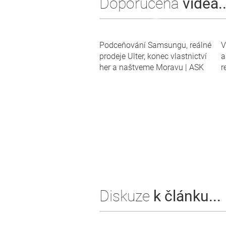
Doporučená
videa..
Podceňování Samsungu, reálné
V
prodeje Ulter, konec vlastnictví
a
her a naštveme Moravu | ASK
r
Diskuze
k článku...