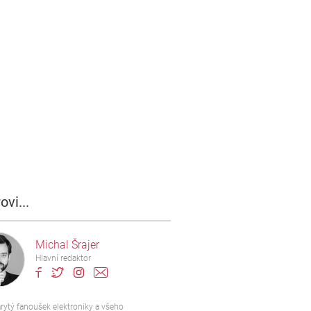
ovi...
Michal Šrajer
Hlavní redaktor
rytý fanoušek elektroniky a všeho