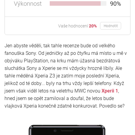
Výkonnost
90%
Vaše hodnocení
20%
Hodnotit
Jen abyste věděli, tak tahle recenze bude od velkého
fanouška Sony. Od jedničky až po čtyřku má místo u mě v
obýváku PlayStation, na krku mám úžasná bezdrátová
sluchátka Sony a Xperie se mi vždycky hrozně líbily. Ale
tahle měděná Xperia Z3 je zatím moje poslední Xperia,
jelikož od té doby... byly na trhu vždy lepší telefony. Když
jsem však viděl letos na veletrhu MWC novou
Xperii 1
,
hned jsem se opět zamiloval a doufal, že letos bude
vlajková Xperia konečně zdatně konkurovat. Povedlo se?