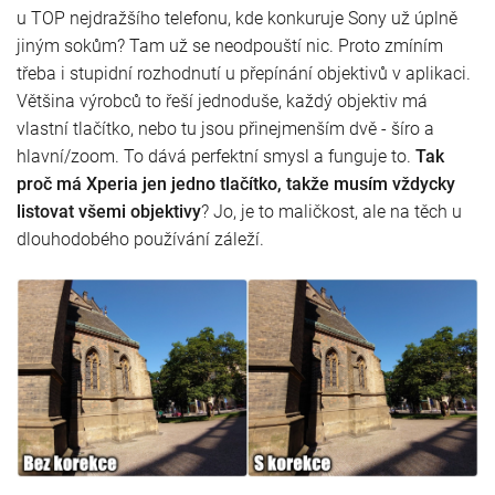
u TOP nejdražšího telefonu, kde konkuruje Sony už úplně
jiným sokům? Tam už se neodpouští nic. Proto zmíním
třeba i stupidní rozhodnutí u přepínání objektivů v aplikaci.
Většina výrobců to řeší jednoduše, každý objektiv má
vlastní tlačítko, nebo tu jsou přinejmenším dvě - šíro a
hlavní/zoom. To dává perfektní smysl a funguje to.
Tak
proč má Xperia jen jedno tlačítko, takže musím vždycky
listovat všemi objektivy
? Jo, je to maličkost, ale na těch u
dlouhodobého používání záleží.