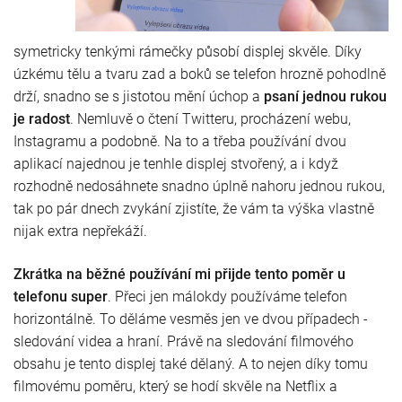
symetricky tenkými rámečky působí displej skvěle. Díky
úzkému tělu a tvaru zad a boků se telefon hrozně pohodlně
drží, snadno se s jistotou mění úchop a
psaní jednou rukou
je radost
. Nemluvě o čtení Twitteru, procházení webu,
Instagramu a podobně. Na to a třeba používání dvou
aplikací najednou je tenhle displej stvořený, a i když
rozhodně nedosáhnete snadno úplně nahoru jednou rukou,
tak po pár dnech zvykání zjistíte, že vám ta výška vlastně
nijak extra nepřekáží.
Zkrátka na běžné používání mi přijde tento poměr u
telefonu super
. Přeci jen málokdy používáme telefon
horizontálně. To děláme vesměs jen ve dvou případech -
sledování videa a hraní. Právě na sledování filmového
obsahu je tento displej také dělaný. A to nejen díky tomu
filmovému poměru, který se hodí skvěle na Netflix a