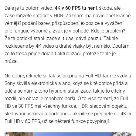
Dále je tu potom video.
4K v 60 FPS tu není
, škoda, ale
zase můžete natáčet v HDR. Záznam má navíc opět krásné
věrnější podání barev, přizpůsobení expozice a vyvážení
bílé funguje výborně a zvuk je v pohodě. Kde je problém?
Že ta optická stabilizace si tu asi dává pauzu. Takhle
rozklepané by 4K video u drahé vlajky být nemělo. Doufám,
že to třeba půjde doladit aktualizací, protože tohle je
hrůza.
No dobře, řeknete si, tak se přepnu na Full HD, tam je vždy u
Sony skvělá elektronická a ano, když se k té optice přidá a
udělá se nám z toho hybridní stabilizace, tak je to citelný
rozdíl, ale obraz je mnohem horší. O to více zamrzí, že Full
HD ve 30 FPS má všechny funkce. HDR, sledování objektu,
sledování úsměvu a podobně. Jakmile se přepnete do 4K či
Full HD v 60 FPS, už se některé funkce povypínají.