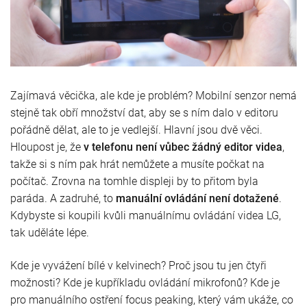
Zajímavá věcička, ale kde je problém? Mobilní senzor nemá
stejně tak obří množství dat, aby se s ním dalo v editoru
pořádně dělat, ale to je vedlejší. Hlavní jsou dvě věci.
Hloupost je, že
v telefonu není vůbec žádný editor videa
,
takže si s ním pak hrát nemůžete a musíte počkat na
počítač. Zrovna na tomhle displeji by to přitom byla
paráda. A zadruhé, to
manuální ovládání není dotažené
.
Kdybyste si koupili kvůli manuálnímu ovládání videa LG,
tak uděláte lépe.
Kde je vyvážení bílé v kelvinech? Proč jsou tu jen čtyři
možnosti? Kde je kupříkladu ovládání mikrofonů? Kde je
pro manuálního ostření focus peaking, který vám ukáže, co