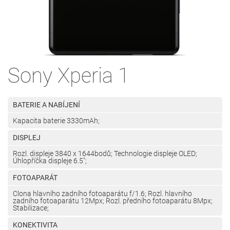
Sony Xperia 1
BATERIE A NABÍJENÍ
Kapacita baterie 3330mAh;
DISPLEJ
Rozl. displeje 3840 x 1644bodů; Technologie displeje OLED;
Úhlopříčka displeje 6.5";
FOTOAPARÁT
Clona hlavního zadního fotoaparátu f/1.6; Rozl. hlavního
zadního fotoaparátu 12Mpx; Rozl. předního fotoaparátu 8Mpx;
Stabilizace;
KONEKTIVITA