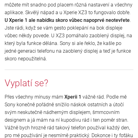
můžete mít snadno pod placem různá nastavení a všechny
aplikace. Skvělý nápad a u Xperie XZ3 to fungovalo dobře.
U Xperie 1 ale nabídku skoro vůbec napoprvé neotevřete
.
Jste rádi, když se vám gesto poklepání na bok displeje
vůbec někdy povede. U XZ3 pomáhalo zaoblený displej, na
který byla funkce dělána. Sony si ale řeklo, že kašle po
jedné generaci telefonu na zaoblený displej a teď je funkce
skoro nepoužitelná.
Vyplatí se?
Přes všechny mínusy mám
Xperii 1
vážně rád. Podle mě
Sony konečně pořádně snížilo náskok ostatních a útočí
svým neskutečně nádherným displejem, šmrncovním
designem a já mám na ní kupodivu rád i ten poměr stran.
Vážně bych hrozně rád takový telefon používal každý den,
pro mé používání je nesmírně praktický. Dokonce i ty foťáku