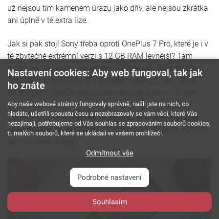
už nejsou tím kamenem úrazu jako dřív, ale nejsou zkrátka
ani úplně v té extra lize.
Jak si pak stojí Sony třeba oproti OnePlus 7 Pro, které je i v
té zbytečně extrémní verzi s 12 GB RAM levnější? Tam
může být ten souboj vyvážený. Můžete mít 90Hz displej,
Nastavení cookies: Aby web fungoval, tak jak
nebo 4K s tím originálním poměrem stran. O něco lepší
ho znáte
foťáky, nebo certifikovaná voděodolnost a microSD slot.
Aby naše webové stránky fungovaly správně, našli jste na nich, co
Velká baterka a mnohem více paměti, nebo... no, tady
hledáte, ušetřili spoustu času a nezobrazovaly se vám věci, které Vás
žádné "nebo" není.
Hlavně ta baterka je u Xperie prostě
nezajímají, potřebujeme od Vás souhlas se zpracováním souborů cookies,
nepochopitelná
. Ale oproti ostatním vlajkám Sony za svou
tj. malých souborů, které se ukládají ve vašem prohlížeči.
běžnou cenu obstojí.
Odmítnout vše
Podrobné nastavení
Souhlasím