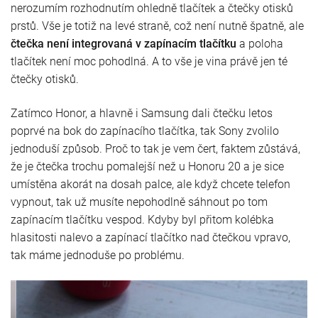
nerozumím rozhodnutím ohledně tlačítek a čtečky otisků
prstů. Vše je totiž na levé straně, což není nutně špatně, ale
čtečka není integrovaná v zapínacím tlačítku
a poloha
tlačítek není moc pohodlná. A to vše je vina právě jen té
čtečky otisků.
Zatímco Honor, a hlavně i Samsung dali čtečku letos
poprvé na bok do zapínacího tlačítka, tak Sony zvolilo
jednoduší způsob. Proč to tak je vem čert, faktem zůstává,
že je čtečka trochu pomalejší než u Honoru 20 a je sice
umístěna akorát na dosah palce, ale když chcete telefon
vypnout, tak už musíte nepohodlně sáhnout po tom
zapínacím tlačítku vespod. Kdyby byl přitom kolébka
hlasitosti nalevo a zapínací tlačítko nad čtečkou vpravo,
tak máme jednoduše po problému.