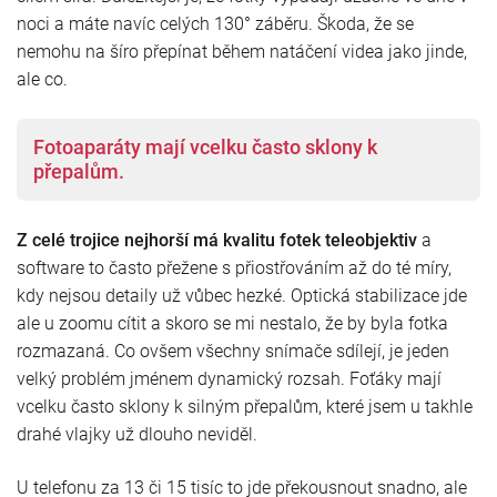
noci a máte navíc celých 130° záběru. Škoda, že se
nemohu na šíro přepínat během natáčení videa jako jinde,
ale co.
Fotoaparáty mají vcelku často sklony k
přepalům.
Z celé trojice nejhorší má kvalitu fotek teleobjektiv
a
software to často přežene s přiostřováním až do té míry,
kdy nejsou detaily už vůbec hezké. Optická stabilizace jde
ale u zoomu cítit a skoro se mi nestalo, že by byla fotka
rozmazaná. Co ovšem všechny snímače sdílejí, je jeden
velký problém jménem dynamický rozsah. Foťáky mají
vcelku často sklony k silným přepalům, které jsem u takhle
drahé vlajky už dlouho neviděl.
U telefonu za 13 či 15 tisíc to jde překousnout snadno, ale