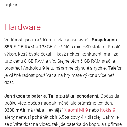
nejlepší.
Hardware
Vnitřnosti jsou každému u vlajky asi jasné -
Snapdragon
855
, 6 GB RAM a 128GB úložiště s microSD slotem. Prostě
výkon, který byste čekali, i když někteří konkurenti mají za
tuto cenu 8 GB RAM a víc. Stejně těch 6 GB RAM stačí a
prostředí Androidu 9 je tu náramně plynulé a rychle. Telefon
je vážně radost používat a na hry máte výkonu více než
dost.
Jen škoda té baterie. Ta je zkrátka jednodenní
. Občas dá
trošku více, občas naopak méně, ale průměr je ten den.
3330 mAh
má třeba i levnější
Xiaomi Mi 9
nebo
Nokia 9
,
ale ty nemusí pohánět obří 6,5palcový 4K displej. Jakmile
se díváte dost na video, tak jde baterka do kopru a upřímně