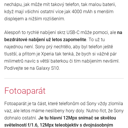
nechápu, jak může mít takový telefon, tak malou baterii,
když mají všichni ostatní více jak 4000 mAh s menším
displejem a nižším rozlišením.
Alespoň to rychlé nabíjení skrz USB-C může pomoci, ale
na
bezdrátové nabíjení už letos zapomeňte
. To už tu
najednou není. Sony prý nechtělo, aby byl telefon ještě
tlustší, a přitom je Xperia tak tenká, že bych si vážně pár
milimetrů navíc s větší baterkou či tím nabíjením nevšiml.
Podívejte se na Galaxy S10.
Fotoaparát
Fotoaparát je ta část, které telefonům od Sony vždy zlomila
vaz, ale letos máme neslíbeny hory doly. Nutno říct, že Sony
dohnalo ostatní.
Je tu hlavní 12Mpx snímač se skvělou
světelností f/1.6, 12Mpx teleobjektiv s dvojnásobným