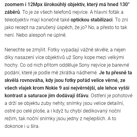
zoomem i 12Mpx širokoúhlý objektiv, který má hned 130°
záběrů
. To je ze všech telefonů nejvíce. A hlavní foťák a
teleobjektiv mají konečně také
optickou stabilizaci
. To zní
jako recept na zaručený úspěch, že jo? No, a přesto to tak
není. Nebo alespoň ne úplně.
Nenechte se zmýlit. Fotky vypadají vážně skvěle, a nejen
díky nasazení více objektivů už Sony kope mezi velkými
hochy. Co od nich přitom odděluje Sony nejvíce je barevné
podání, které je podle mě zkrátka nádherné.
Je tu přesně ta
skvělá rovnováha, kdy jsou fotky pořád velice věrné, ze
všech vlajek krom Nokie 9 asi nejvěrnější, ale lehce vyšší
kontrast a saturace jim dodávají šťávu
. Ostření je pohotové
a drží se objektu zuby nehty, snímky jsou velice detailní,
ostré po celé ploše, a i když tu chybí dedikovaný noční
režim, tak noční snímky jsou jedny z nejlepších. A to
dokonce i u šíra.