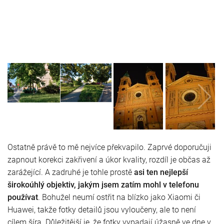
Ostatně právě to mě nejvíce překvapilo. Zaprvé doporučuji
zapnout korekci zakřivení a úkor kvality, rozdíl je občas až
zarážející. A zadruhé je tohle prostě
asi ten nejlepší
širokoúhlý objektiv, jakým jsem zatím mohl v telefonu
používat
. Bohužel neumí ostřit na blízko jako Xiaomi či
Huawei, takže fotky detailů jsou vyloučeny, ale to není
cílem šíra. Důležitější je, že fotky vypadají úžasně ve dne v