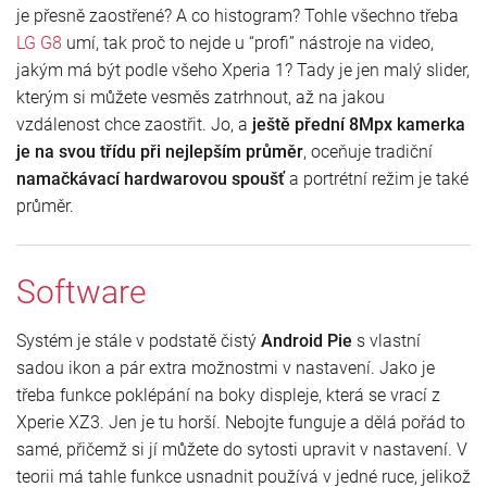
je přesně zaostřené? A co histogram? Tohle všechno třeba
LG G8
umí, tak proč to nejde u “profi” nástroje na video,
jakým má být podle všeho Xperia 1? Tady je jen malý slider,
kterým si můžete vesměs zatrhnout, až na jakou
vzdálenost chce zaostřit. Jo, a
ještě přední 8Mpx kamerka
je na svou třídu při nejlepším průměr
, oceňuje tradiční
namačkávací hardwarovou spoušť
a portrétní režim je také
průměr.
Software
Systém je stále v podstatě čistý
Android Pie
s vlastní
sadou ikon a pár extra možnostmi v nastavení. Jako je
třeba funkce poklépání na boky displeje, která se vrací z
Xperie XZ3. Jen je tu horší. Nebojte funguje a dělá pořád to
samé, přičemž si jí můžete do sytosti upravit v nastavení. V
teorii má tahle funkce usnadnit používá v jedné ruce, jelikož