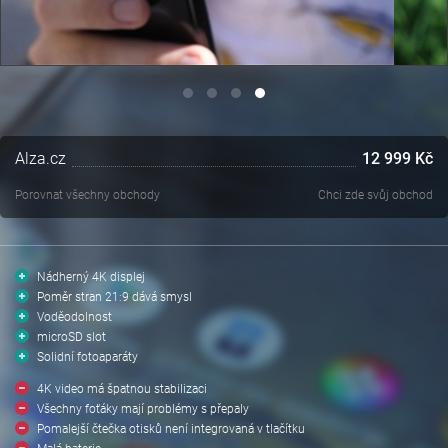
Alza.cz
12 999 Kč
Porovnat všechny obchody
Chci zde svůj obchod
Nádherný 4K displej
Poměr stran 21:9 dává smysl
Voděodolnost
microSD slot
Solidní fotoaparáty
4K video má špatnou stabilizaci
Všechny foťáky mají problémy s přepaly
Pomalejší čtečka otisků není integrovaná v tlačítku