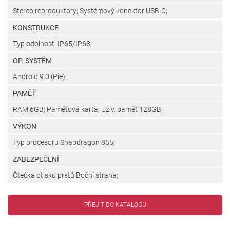
Stereo reproduktory; Systémový konektor USB-C;
KONSTRUKCE
Typ odolnosti IP65/IP68;
OP. SYSTÉM
Android 9.0 (Pie);
PAMĚŤ
RAM 6GB; Paměťová karta; Uživ. paměť 128GB;
VÝKON
Typ procesoru Snapdragon 855;
ZABEZPEČENÍ
Čtečka otisku prstů Boční strana;
PŘEJÍT DO KATALOGU