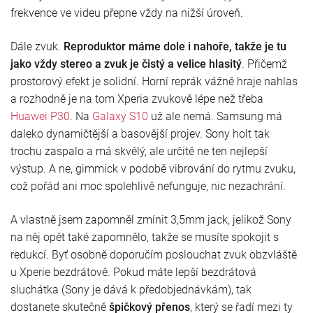
frekvence ve videu přepne vždy na nižší úroveň.
Dále zvuk.
Reproduktor máme dole i nahoře, takže je tu
jako vždy stereo a zvuk je čistý a velice hlasitý
. Přičemž
prostorový efekt je solidní. Horní reprák vážně hraje nahlas
a rozhodně je na tom Xperia zvukově lépe než třeba
Huawei P30
. Na
Galaxy S10
už ale nemá. Samsung má
daleko dynamičtější a basovější projev. Sony holt tak
trochu zaspalo a má skvělý, ale určitě ne ten nejlepší
výstup. A ne, gimmick v podobě vibrování do rytmu zvuku,
což pořád ani moc spolehlivě nefunguje, nic nezachrání.
A vlastně jsem zapomněl zmínit 3,5mm jack, jelikož Sony
na něj opět také zapomnělo, takže se musíte spokojit s
redukcí. Byť osobně doporučím poslouchat zvuk obzvláště
u Xperie bezdrátově. Pokud máte lepší bezdrátová
sluchátka (Sony je dává k předobjednávkám), tak
dostanete skutečně
špičkový přenos
, který se řadí mezi ty