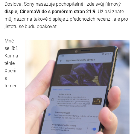
Doslova. Sony nasazuje pochopitelně i zde svůj filmový
displej
CinemaWide s poměrem stran 21:9
. Už asi znáte
můj názor na takové displeje z předchozích recenzí, ale pro
jistotu se budu opakovat.
Mně
se líbí.
Kór na
téhle
Xperii
s
téměř