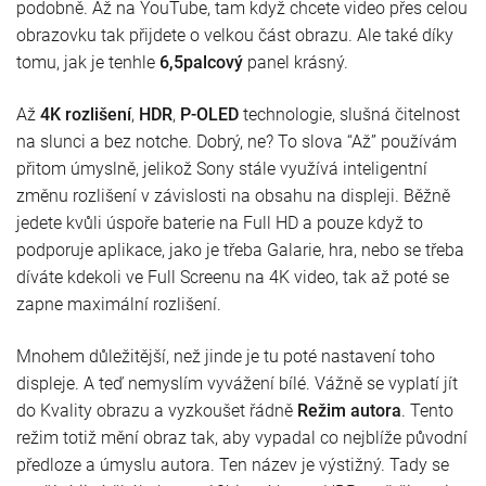
podobně. Až na YouTube, tam když chcete video přes celou
obrazovku tak přijdete o velkou část obrazu. Ale také díky
tomu, jak je tenhle
6,5palcový
panel krásný.
Až
4K rozlišení
,
HDR
,
P-OLED
technologie, slušná čitelnost
na slunci a bez notche. Dobrý, ne? To slova “Až” používám
přitom úmyslně, jelikož Sony stále využívá inteligentní
změnu rozlišení v závislosti na obsahu na displeji. Běžně
jedete kvůli úspoře baterie na Full HD a pouze když to
podporuje aplikace, jako je třeba Galarie, hra, nebo se třeba
díváte kdekoli ve Full Screenu na 4K video, tak až poté se
zapne maximální rozlišení.
Mnohem důležitější, než jinde je tu poté nastavení toho
displeje. A teď nemyslím vyvážení bílé. Vážně se vyplatí jít
do Kvality obrazu a vyzkoušet řádně
Režim autora
. Tento
režim totiž mění obraz tak, aby vypadal co nejblíže původní
předloze a úmyslu autora. Ten název je výstižný. Tady se