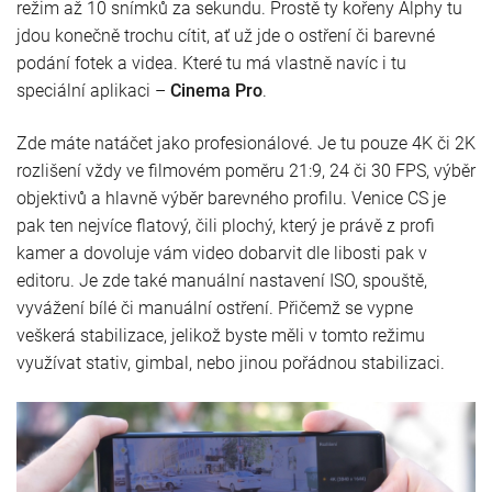
režim až 10 snímků za sekundu. Prostě ty kořeny Alphy tu
jdou konečně trochu cítit, ať už jde o ostření či barevné
podání fotek a videa. Které tu má vlastně navíc i tu
speciální aplikaci –
Cinema Pro
.
Zde máte natáčet jako profesionálové. Je tu pouze 4K či 2K
rozlišení vždy ve filmovém poměru 21:9, 24 či 30 FPS, výběr
objektivů a hlavně výběr barevného profilu. Venice CS je
pak ten nejvíce flatový, čili plochý, který je právě z profi
kamer a dovoluje vám video dobarvit dle libosti pak v
editoru. Je zde také manuální nastavení ISO, spouště,
vyvážení bílé či manuální ostření. Přičemž se vypne
veškerá stabilizace, jelikož byste měli v tomto režimu
využívat stativ, gimbal, nebo jinou pořádnou stabilizaci.