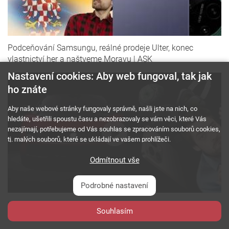
Podceňování Samsungu, reálné prodeje Ulter, konec
vlastnictví her a naštveme Moravu | ASK
Nastavení cookies: Aby web fungoval, tak jak
ho znáte
Aby naše webové stránky fungovaly správně, našli jste na nich, co
hledáte, ušetřili spoustu času a nezobrazovaly se vám věci, které Vás
nezajímají, potřebujeme od Vás souhlas se zpracováním souborů cookies,
tj. malých souborů, které se ukládají ve vašem prohlížeči.
Odmítnout vše
Podrobné nastavení
Vaše otázky na telefony, Apple, auta, Xbox, sluchátka,
Souhlasím
oblíbené recenze a mnohem víc | ASK