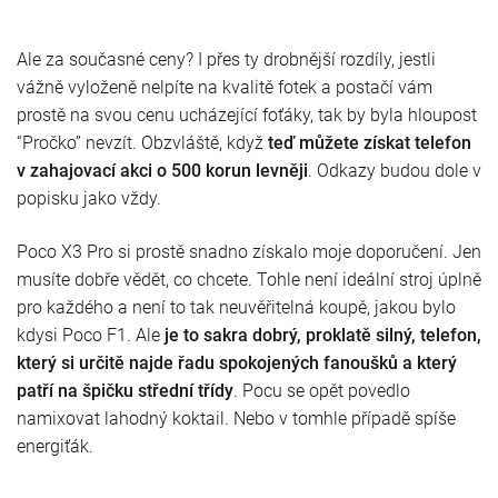
Ale za současné ceny? I přes ty drobnější rozdíly, jestli
vážně vyloženě nelpíte na kvalitě fotek a postačí vám
prostě na svou cenu ucházející foťáky, tak by byla hloupost
“Pročko” nevzít. Obzvláště, když
teď můžete získat telefon
v zahajovací akci o 500 korun levněji
. Odkazy budou dole v
popisku jako vždy.
Poco X3 Pro si prostě snadno získalo moje doporučení. Jen
musíte dobře vědět, co chcete. Tohle není ideální stroj úplně
pro každého a není to tak neuvěřitelná koupě, jakou bylo
kdysi Poco F1. Ale
je to sakra dobrý, proklatě silný, telefon,
který si určitě najde řadu spokojených fanoušků a který
patří na špičku střední třídy
. Pocu se opět povedlo
namixovat lahodný koktail. Nebo v tomhle případě spíše
energiťák.