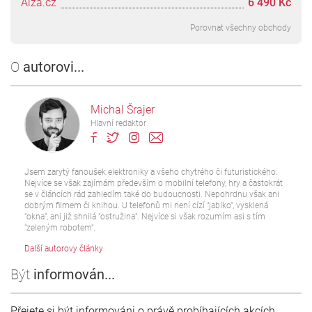
Alza.cz
6 490 Kč
Porovnat všechny obchody
O
autorovi...
Michal Šrajer
Hlavní redaktor
Jsem zarytý fanoušek elektroniky a všeho chytrého či futuristického.
Nejvíce se však zajímám především o mobilní telefony, hry a častokrát
se v článcích rád zahledím také do budoucnosti. Nepohrdnu však ani
dobrým filmem či knihou. U telefonů mi není cízí "jablko", vysklená
"okna", ani již shnilá "ostružina". Nejvíce si však rozumím asi s tím
"zeleným robotem".
Další autorovy články
Být
informován...
Přejete si být informováni o právě probíhajících akcích,