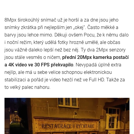
8Mpx širokoúhlý snímač už je horší a za dne jsou jeho
snímky zkrátka při nejlepším jen „okej“. Často měkké a
barvy jsou lehce mimo. Děkuji ovšem Pocu, že k němu dalo
i noční režim, který udělá fotky hrozně umělé, ale občas
jsou vážně daleko lepší než bez něj. Ty dva 2Mpx senzory
jsou stále vesměs o ničem,
přední 20Mpx kamerka postačí
a 4K video ve 30 FPS překvapilo
. Nevypadá úplně extra
nejlíp, ale má u sebe velice schopnou elektronickou
stabilizaci a pořád je video hezčí než ve Full HD. Takže za
to velký palec nahoru.