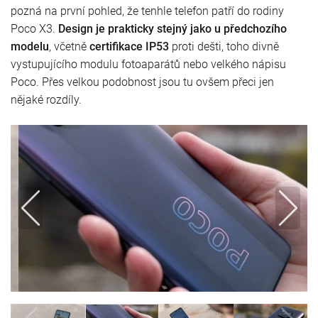
pozná na první pohled, že tenhle telefon patří do rodiny
Poco X3.
Design je prakticky stejný jako u předchozího
modelu
, včetně
certifikace IP53
proti dešti, toho divně
vystupujícího modulu fotoaparátů nebo velkého nápisu
Poco. Přes velkou podobnost jsou tu ovšem přeci jen
nějaké rozdíly.