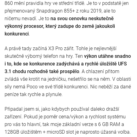
860 mění pravidla hry ve střední třídě. Je to v podstatě jen
přejmenovaný Snapdragon 855+ z roku 2019, ale to
ničemu nevadí. Je to
na svou cenovku neskutečně
výkonný procesor, který zadupe do země jakoukoli
konkurenci
.
A právě tady začíná X3 Pro zářit. Tohle je nejlevnější
skutečně výborný telefon na hry. Ten
výkon utáhne snadno
i to, kde se konkurence zadýchává a rychlé úložiště UFS
3.1 chodu rozhodně také prospělo
. A chlazení přitom
zvládá vše krotit na jedničku, nešetřilo se na něm. V oblasti
síly nemá Poco ve své třídě konkurenci. Nic neběží za dané
peníze tak rychle a plynule.
Připadal jsem si, jako kdybych používal daleko dražší
zařízení. Pokud je poměr cena/výkon a rychlost systému
pro vás to hlavní, tak moje základní verze s 6 GB RAM a
128GB úložištěm + microSD slot je naprosto úžasná volba.