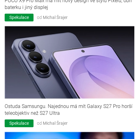
POCO X9 Pro Max má mít nový design ve stylu Pixelů, obří
baterku i jiný displej
Spekulace
od
Michal Šrajer
Ostuda Samsungu. Najednou má mít Galaxy S27 Pro horší
teleobjektiv než S27 Ultra
Spekulace
od
Michal Šrajer