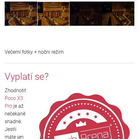
Večerní fotky + noční režim
Vyplatí se?
Zhodnotit
Poco X3
Pro
je až
nečekaně
snadné.
Jestli
máte jen