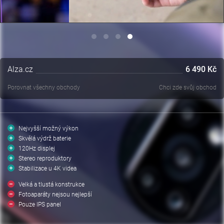
Alza.cz
6 490 Kč
Porovnat všechny obchody
Chci zde svůj obchod
Nejvyšší možný výkon
Skvělá výdrž baterie
120Hz displej
Stereo reproduktory
Stabilizace u 4K videa
Velká a tlustá konstrukce
Fotoaparáty nejsou nejlepší
Pouze IPS panel