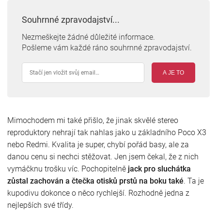
Souhrnné zpravodajství...
Nezmeškejte žádné důležité informace.
Pošleme vám každé ráno souhrnné zpravodajství.
A JE TO
Mimochodem mi také přišlo, že jinak skvělé stereo
reproduktory nehrají tak nahlas jako u základního Poco X3
nebo Redmi. Kvalita je super, chybí pořád basy, ale za
danou cenu si nechci stěžovat. Jen jsem čekal, že z nich
vymáčknu trošku víc. Pochopitelně
jack pro sluchátka
zůstal zachován a čtečka otisků prstů na boku také
. Ta je
kupodivu dokonce o něco rychlejší. Rozhodně jedna z
nejlepších své třídy.