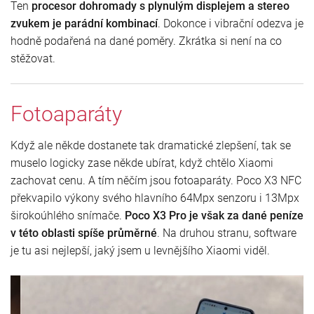
Ten
procesor dohromady s plynulým displejem a stereo
zvukem je parádní kombinací
. Dokonce i vibrační odezva je
hodně podařená na dané poměry. Zkrátka si není na co
stěžovat.
Fotoaparáty
Když ale někde dostanete tak dramatické zlepšení, tak se
muselo logicky zase někde ubírat, když chtělo Xiaomi
zachovat cenu. A tím něčím jsou fotoaparáty. Poco X3 NFC
překvapilo výkony svého hlavního 64Mpx senzoru i 13Mpx
širokoúhlého snímače.
Poco X3 Pro je však za dané peníze
v této oblasti spíše průměrné
. Na druhou stranu, software
je tu asi nejlepší, jaký jsem u levnějšího Xiaomi viděl.