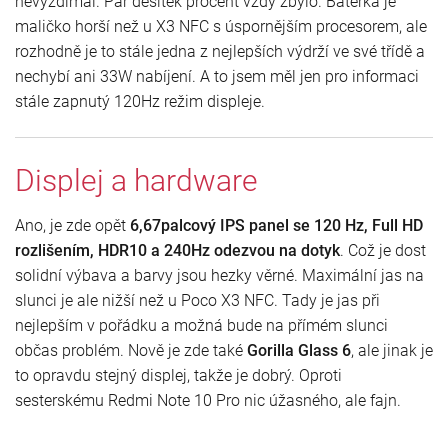
nevyždímal. Pár desítek procent vždy zbylo. Baterka je
maličko horší než u X3 NFC s úspornějším procesorem, ale
rozhodně je to stále jedna z nejlepších výdrží ve své třídě a
nechybí ani 33W nabíjení. A to jsem měl jen pro informaci
stále zapnutý 120Hz režim displeje.
Displej a hardware
Ano, je zde opět
6,67palcový IPS panel se 120 Hz, Full HD
rozlišením, HDR10 a 240Hz odezvou na dotyk
. Což je dost
solidní výbava a barvy jsou hezky věrné. Maximální jas na
slunci je ale nižší než u Poco X3 NFC. Tady je jas při
nejlepším v pořádku a možná bude na přímém slunci
občas problém. Nově je zde také
Gorilla Glass 6
, ale jinak je
to opravdu stejný displej, takže je dobrý. Oproti
sesterskému Redmi Note 10 Pro nic úžasného, ale fajn.