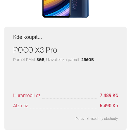
Kde koupit...
POCO X3 Pro
Paměť RAM:
8GB
; Uživatelská paměť:
256GB
Huramobil.cz
7 489 Kč
Alza.cz
6 490 Kč
Porovnat všechny obchody