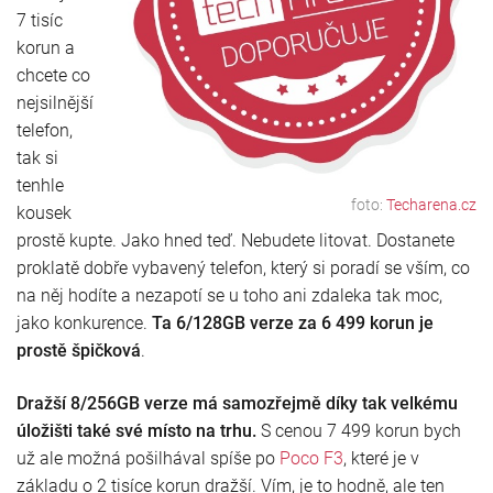
7 tisíc
korun a
chcete co
nejsilnější
telefon,
tak si
tenhle
foto:
Techarena.cz
kousek
prostě kupte. Jako hned teď. Nebudete litovat. Dostanete
proklatě dobře vybavený telefon, který si poradí se vším, co
na něj hodíte a nezapotí se u toho ani zdaleka tak moc,
jako konkurence.
Ta 6/128GB verze za 6 499 korun je
prostě špičková
.
Dražší 8/256GB verze má samozřejmě díky tak velkému
úložišti také své místo na trhu.
S cenou 7 499 korun bych
už ale možná pošilhával spíše po
Poco F3
, které je v
základu o 2 tisíce korun dražší. Vím, je to hodně, ale ten