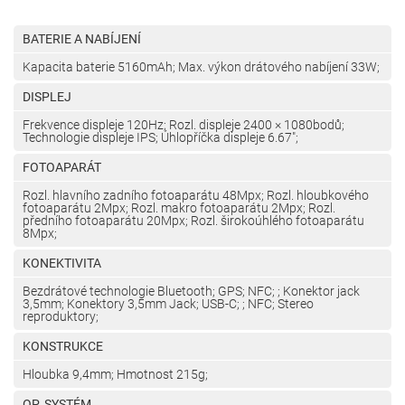
BATERIE A NABÍJENÍ
Kapacita baterie 5160mAh; Max. výkon drátového nabíjení 33W;
DISPLEJ
Frekvence displeje 120Hz; Rozl. displeje 2400 × 1080bodů;
Technologie displeje IPS; Úhlopříčka displeje 6.67";
FOTOAPARÁT
Rozl. hlavního zadního fotoaparátu 48Mpx; Rozl. hloubkového
fotoaparátu 2Mpx; Rozl. makro fotoaparátu 2Mpx; Rozl.
předního fotoaparátu 20Mpx; Rozl. širokoúhlého fotoaparátu
8Mpx;
KONEKTIVITA
Bezdrátové technologie Bluetooth; GPS; NFC; ; Konektor jack
3,5mm; Konektory 3,5mm Jack; USB-C; ; NFC; Stereo
reproduktory;
KONSTRUKCE
Hloubka 9,4mm; Hmotnost 215g;
OP. SYSTÉM