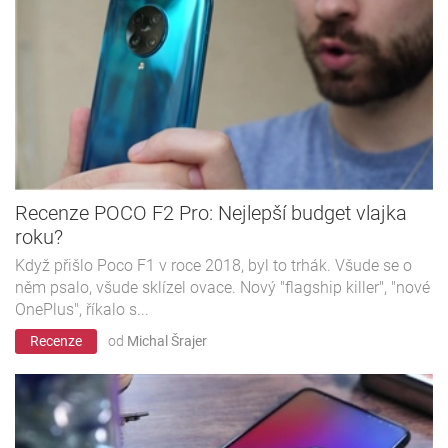
Recenze POCO F2 Pro: Nejlepší budget vlajka
roku?
Když přišlo Poco F1 v roce 2018, byl to trhák. Všude se o
něm psalo, všude sklízel ovace. Nový "flagship killer", "nové
OnePlus", říkalo s...
Recenze
od
Michal Šrajer