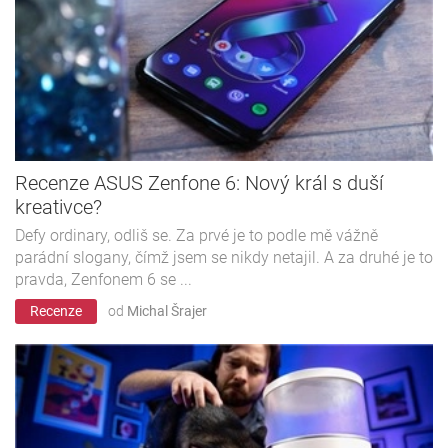
Recenze ASUS Zenfone 6: Nový král s duší
kreativce?
Defy ordinary, odliš se. Za prvé je to podle mě vážně
parádní slogany, čímž jsem se nikdy netajil. A za druhé je to
pravda, Zenfonem 6 se ...
Recenze
od
Michal Šrajer