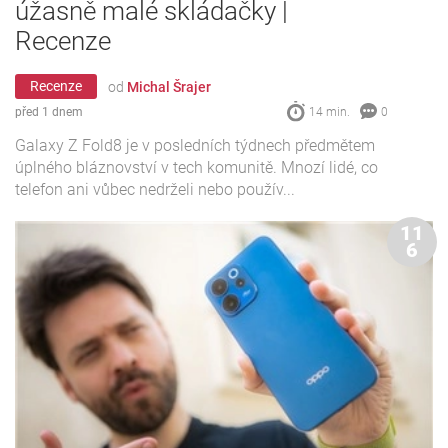
úžasně malé skládačky |
Recenze
Recenze
od
Michal Šrajer
před 1 dnem
14 min.
0
Galaxy Z Fold8 je v posledních týdnech předmětem
úplného bláznovství v tech komunitě. Mnozí lidé, co
telefon ani vůbec nedrželi nebo použív...
11
6