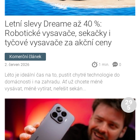
Letní slevy Dreame až 40 %:
Robotické vysavače, sekačky i
tyčové vysavače za akční ceny
Komerční článek
2. červen 2026
1 min.
0
Léto je ideální čas na to, pustit chytré technologie do
domácnosti i na zahradu. Ať už chcete méně
vysávat, méně vytírat, neřešit sekán...
29
5