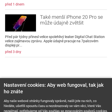
před 1 dnem
Také menší iPhone 20 Pro se
může údajně zvětšit
Před pár týdny přinesl velice spolehlivý leaker Digital Chat Station
velice zajímavou zprávu. Apple údajně pracuje na 7palcovém
displeji pr...
před 3 dny
Nastavení cookies: Aby web fungoval, tak jak
ho znáte
O nás
RSS feed
Reklama
Aby naše webové stránky fungovaly správně, našli jste na nich, co
hledáte, ušetřili spoustu času a nezobrazovaly se vám věci, které Vás
Podmínky použití a ochrana soukromí
Cookies
Kariéra
nezajímají, potřebujeme od Vás souhlas se zpracováním souborů cookies,