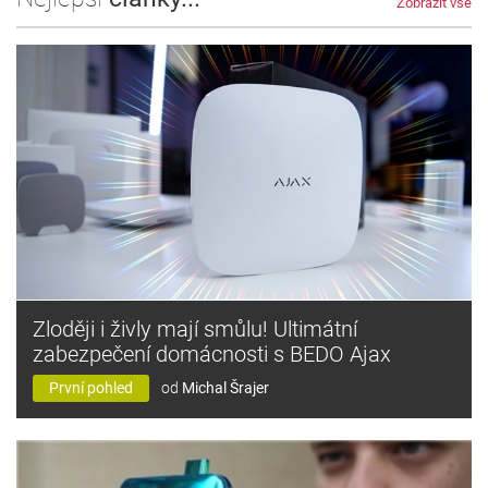
Zobrazit vše
Zloději i živly mají smůlu! Ultimátní
zabezpečení domácnosti s BEDO Ajax
První pohled
od
Michal Šrajer