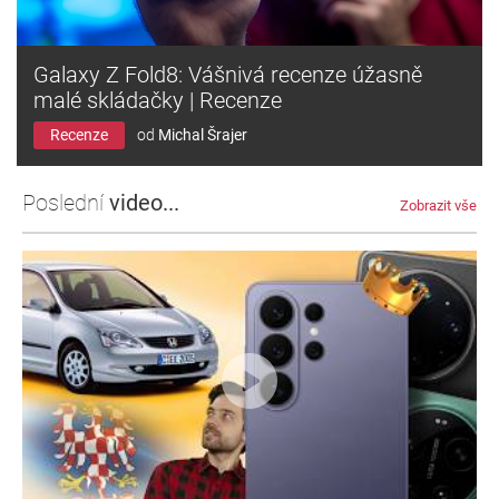
Galaxy Z Fold8: Vášnivá recenze úžasně
malé skládačky | Recenze
Recenze
od
Michal Šrajer
Poslední
video...
Zobrazit vše