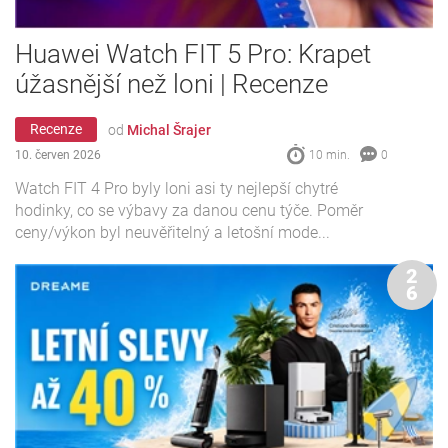
Huawei Watch FIT 5 Pro: Krapet
úžasnější než loni | Recenze
Recenze
od
Michal Šrajer
10. červen 2026
10 min.
0
Watch FIT 4 Pro byly loni asi ty nejlepší chytré
hodinky, co se výbavy za danou cenu týče. Poměr
ceny/výkon byl neuvěřitelný a letošní mode...
2
6