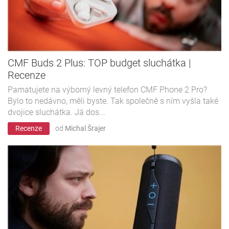
CMF Buds 2 Plus: TOP budget sluchátka |
Recenze
Pamatujete na výborný levný telefon CMF Phone 2 Pro?
Bylo to nedávno, měli byste. Tak společně s ním vyšla také
dvojice sluchátka. Já dos...
Recenze
od
Michal Šrajer