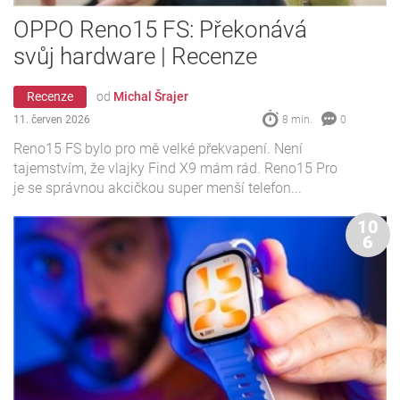
OPPO Reno15 FS: Překonává
svůj hardware | Recenze
Recenze
od
Michal Šrajer
11. červen 2026
8 min.
0
Reno15 FS bylo pro mě velké překvapení. Není
tajemstvím, že vlajky Find X9 mám rád. Reno15 Pro
je se správnou akcičkou super menší telefon...
10
6