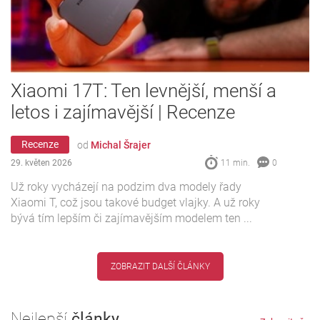
Xiaomi 17T: Ten levnější, menší a
letos i zajímavější | Recenze
Recenze
od
Michal Šrajer
29. květen 2026
11 min.
0
Už roky vycházejí na podzim dva modely řady
Xiaomi T, což jsou takové budget vlajky. A už roky
bývá tím lepším či zajímavějším modelem ten ...
ZOBRAZIT DALŠÍ ČLÁNKY
Nejlepší
články...