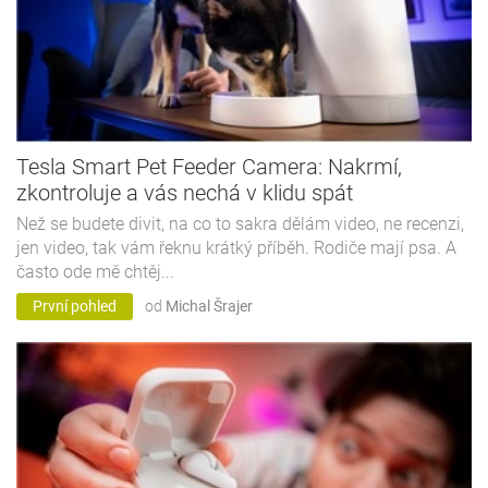
Tesla Smart Pet Feeder Camera: Nakrmí,
zkontroluje a vás nechá v klidu spát
Než se budete divit, na co to sakra dělám video, ne recenzi,
jen video, tak vám řeknu krátký příběh. Rodiče mají psa. A
často ode mě chtěj...
První pohled
od
Michal Šrajer