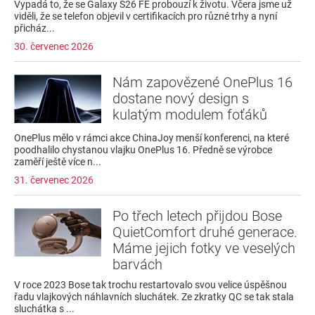
Vypadá to, že se Galaxy S26 FE probouzí k životu. Včera jsme už
viděli, že se telefon objevil v certifikacích pro různé trhy a nyní
přicház...
30. červenec 2026
Nám zapovězené OnePlus 16
dostane nový design s
kulatým modulem foťáků
OnePlus mělo v rámci akce ChinaJoy menší konferenci, na které
poodhalilo chystanou vlajku OnePlus 16. Předně se výrobce
zaměří ještě více n...
31. červenec 2026
Po třech letech přijdou Bose
QuietComfort druhé generace.
Máme jejich fotky ve veselých
barvách
V roce 2023 Bose tak trochu restartovalo svou velice úspěšnou
řadu vlajkových náhlavních sluchátek. Ze zkratky QC se tak stala
sluchátka s ...