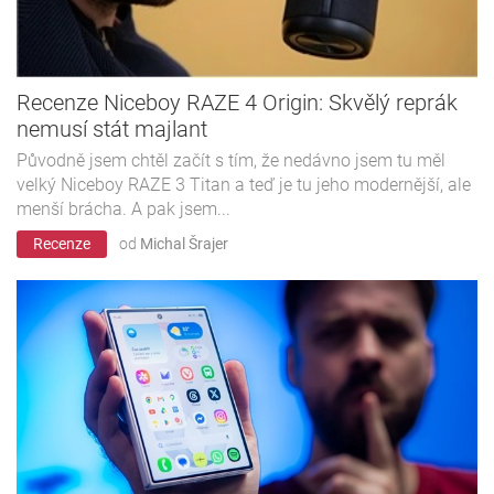
Recenze Niceboy RAZE 4 Origin: Skvělý reprák
nemusí stát majlant
Původně jsem chtěl začít s tím, že nedávno jsem tu měl
velký Niceboy RAZE 3 Titan a teď je tu jeho modernější, ale
menší brácha. A pak jsem...
Recenze
od
Michal Šrajer