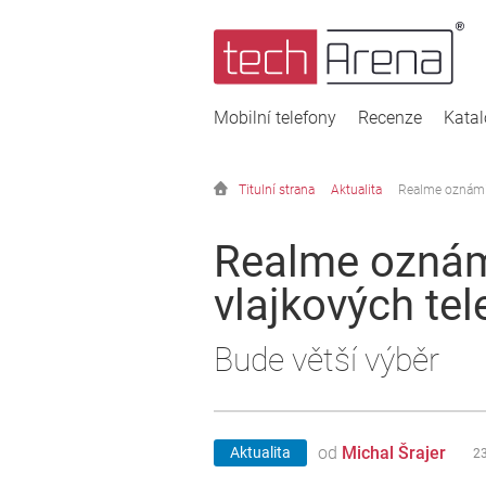
Mobilní telefony
Recenze
Kata
Titulní strana
Aktualita
Realme oznámil
Realme oznámi
vlajkových te
Bude větší výběr
od
Michal Šrajer
Aktualita
23