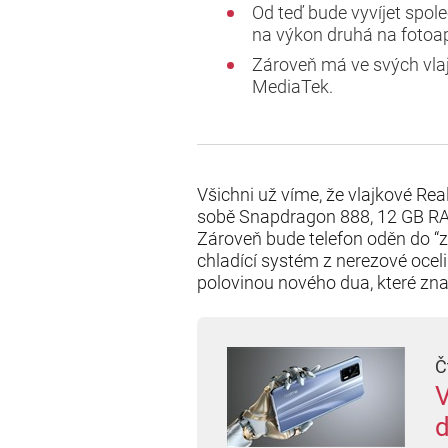
Od teď bude vyvíjet spol
na výkon druhá na fotoap
Zároveň má ve svých vla
MediaTek.
Všichni už víme, že vlajkové Rea
sobě Snapdragon 888, 12 GB R
Zároveň bude telefon oděn do “z
chladící systém z nerezové ocel
polovinou nového dua, které zn
Č
V
d