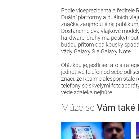
Podle viceprezidenta a ředitele
Duální platformy a duálních vla
značka zaujmout širší publikum,
Dostaneme dva vlajkové modely,
hardware, druhý má poskytnout 
budou přitom oba kousky spadat 
vždy Galaxy S a Galaxy Note.
Otázkou je, jestli se tato strate
jednotlivé telefon od sebe odliš
značí, že Realme alespoň stále r
telefony se skvělými fotoaparáty.
vede zdaleka nejhůře.
Může se
Vám také lí