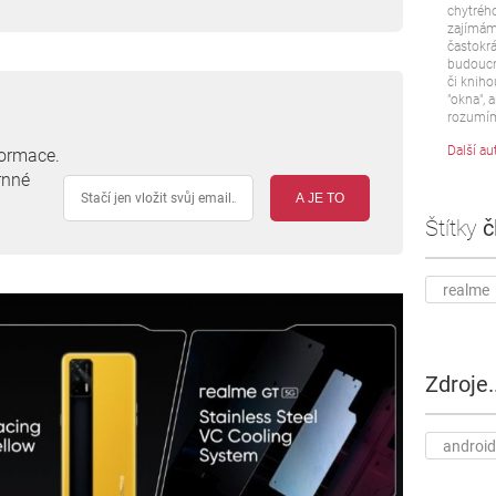
chytrého
zajímám 
častokrá
budoucn
či kniho
"okna", a
rozumím
Další au
formace.
rnné
A JE TO
Štítky
č
realme
Zdroje..
android