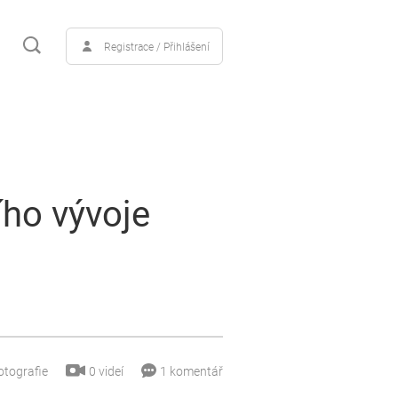
Registrace / Přihlášení
ího vývoje
0
videí
otografie
1
komentář