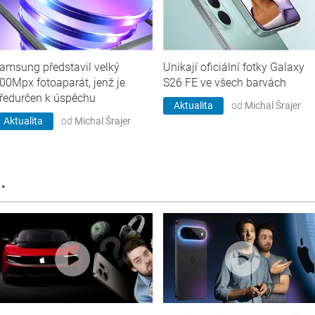
amsung představil velký
Unikají oficiální fotky Galaxy
00Mpx fotoaparát, jenž je
S26 FE ve všech barvách
ředurčen k úspěchu
Aktualita
od
Michal Šrajer
Aktualita
od
Michal Šrajer
.