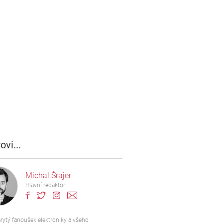
ovi...
Michal Šrajer
Hlavní redaktor
rytý fanoušek elektroniky a všeho