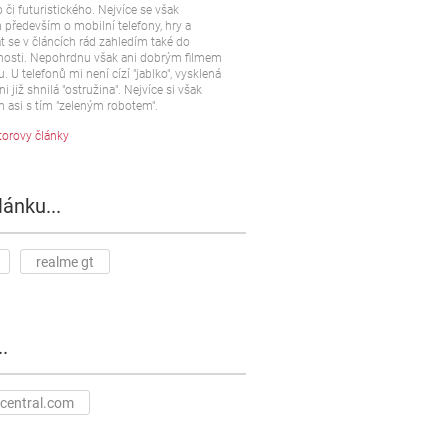
 či futuristického. Nejvíce se však
především o mobilní telefony, hry a
t se v článcích rád zahledím také do
osti. Nepohrdnu však ani dobrým filmem
u. U telefonů mi není cízí "jablko", vysklená
ni již shnilá "ostružina". Nejvíce si však
 asi s tím "zeleným robotem".
torovy články
lánku...
realme gt
.
central.com