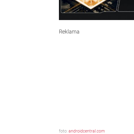
Reklama
foto:
androidcentral.com