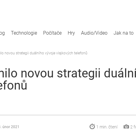
log
Technologie
Počítače
Hry
Audio/Video
Jak na to
o novou strategii duálního vývoje vlajkových telefonů
lo novou strategii duáln
lefonů
1 min.
čtení
2
f
. únor 2021