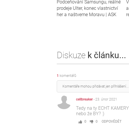
Podceňování Samsungu, reálné
V
prodeje Ulter, konec vlastnictví
a
her a naštveme Moravu | ASK
r
Diskuze
k článku...
1
komentářů
cellbreaker
-
23. únor 2021
Tedy na ty ECHT KAMERY 
nebo že BY? :)
0
0
ODPOVĚDĚT