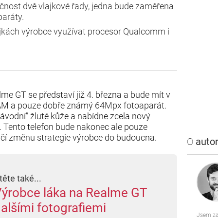
ečnost dvě vlajkové řady, jedna bude zaměřena
aráty.
jkách výrobce využívat procesor Qualcomm i
lme GT se představí již 4. března a bude mít v
AM a pouze dobře známý 64Mpx fotoaparát.
ávodní” žluté kůže a nabídne zcela nový
i. Tento telefon bude nakonec ale pouze
ačí změnu strategie výrobce do budoucna.
O
autor
těte také...
ýrobce láka na Realme GT
alšími fotografiemi
Jsem za