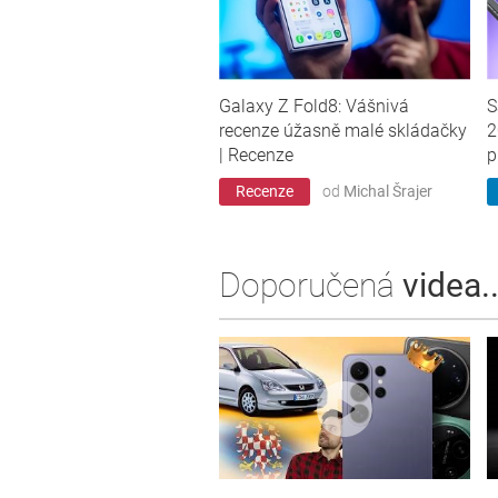
Galaxy Z Fold8: Vášnivá
S
recenze úžasně malé skládačky
2
| Recenze
p
Recenze
od
Michal Šrajer
Doporučená
videa..