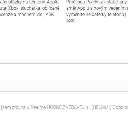
aše otázky na telefony, Apple,
Proč jsou Pixely tak slabé, jiný
uta, Xbox, sluchátka, oblíbené
směr Applu s novým vedením 
ecenze a mnohem víc | ASK
vyměnitelné baterky telefonů |
ASK
jsem zrovna u Realme HODNĚ ZVĚDAVEJ ;) ..(HELMU ;) Oppo to