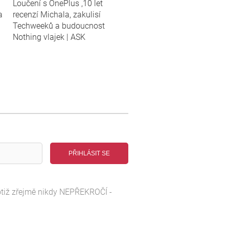
Loučení s OnePlus ,10 let
a
recenzí Michala, zakulisí
Techweeků a budoucnost
Nothing vlajek | ASK
PŘIHLÁSIT SE
tiž zřejmě nikdy NEPŘEKROČÍ -