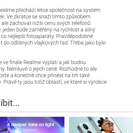
 Realme přechází letos společnost na systém
jek. Ve zkratce se snaží tímto způsobem
 ale zachovat nižší cenu svých telefonů.
 jeden bude zaměřený na rychlost a silný
co nejlepší fotoaparáty. Pravděpodobně
do odlišných vlajkových řad. Třeba jako bylo
gie ve finále Realme vyplatí a jak budou
eny. Nemluvě o jejich ceně. Rozhodně to ale
oste a konečně chce přinést na trh také
 Právě ty jsou totiž oblastí, ve které si výrobce
bit...