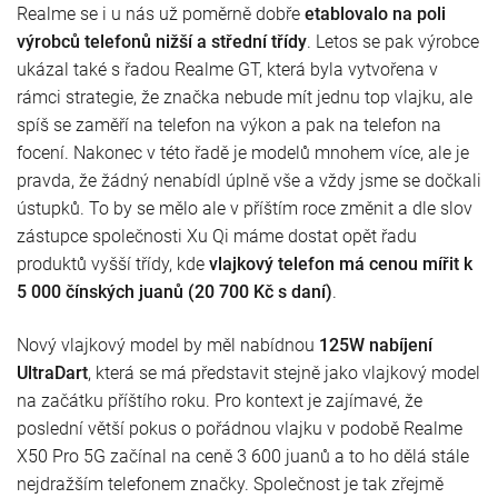
Realme se i u nás už poměrně dobře
etablovalo na poli
výrobců telefonů nižší a střední třídy
. Letos se pak výrobce
ukázal také s řadou Realme GT, která byla vytvořena v
rámci strategie, že značka nebude mít jednu top vlajku, ale
spíš se zaměří na telefon na výkon a pak na telefon na
focení. Nakonec v této řadě je modelů mnohem více, ale je
pravda, že žádný nenabídl úplně vše a vždy jsme se dočkali
ústupků. To by se mělo ale v příštím roce změnit a dle slov
zástupce společnosti Xu Qi máme dostat opět řadu
produktů vyšší třídy, kde
vlajkový telefon má cenou mířit k
5 000 čínských juanů (20 700 Kč s daní)
.
Nový vlajkový model by měl nabídnou
125W nabíjení
UltraDart
, která se má představit stejně jako vlajkový model
na začátku příštího roku. Pro kontext je zajímavé, že
poslední větší pokus o pořádnou vlajku v podobě Realme
X50 Pro 5G začínal na ceně 3 600 juanů a to ho dělá stále
nejdražším telefonem značky. Společnost je tak zřejmě