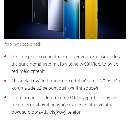
foto:
notebookcheck
Realme je už i u nás docela zavedenou značkou, která
ale stále nemá jisté místo v té nejvyšší třídě, to by se
teď mělo změnit.
Nová vlajková loď má cenou mířit někam k 20 tisícům
korun a zde už se pohybují kvalitní soupeři.
Po úspěchu s řadou Realme GT to vypadá, že by se
nemusel opakovat neúspěch z posledního většího
pokusu o opravdu vlajkový telefon.