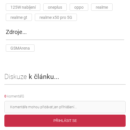
125W nabíjení
oneplus
oppo
realme
realme gt
realme x50 pro 5G
Zdroje...
GSMArena
Diskuze
k článku...
0
komentářů
PŘIHLÁSIT SE