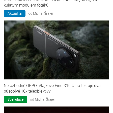
kulatým modulem foťáků
Aktualita
od
Michal Šrajer
Nerozhodné OPPO. Vlajkové Find X10 Ultra testuje dva
působivé 10x teleobjektivy
Spekulace
od
Michal Šrajer