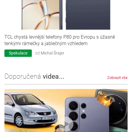
TCL chystá levnější telefony P80 pro Evropu s úžasně
tenkými rámečky a jablečným vzhledem
Spekulace
od
Michal Šrajer
Doporučená
videa...
Zobrazit vše