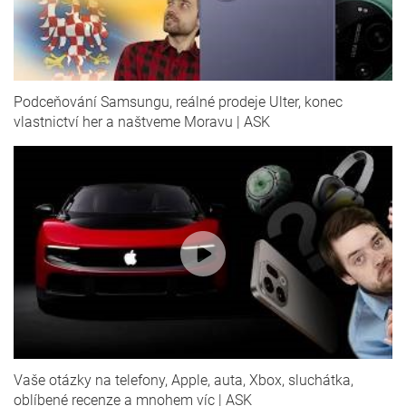
Podceňování Samsungu, reálné prodeje Ulter, konec
vlastnictví her a naštveme Moravu | ASK
Vaše otázky na telefony, Apple, auta, Xbox, sluchátka,
oblíbené recenze a mnohem víc | ASK