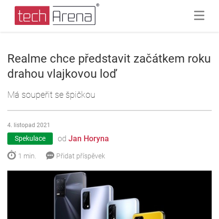
Realme chce představit začátkem roku
drahou vlajkovou loď
Má soupeřit se špičkou
4. listopad 2021
od
Jan Horyna
Spekulace
1 min.
Přidat příspěvek