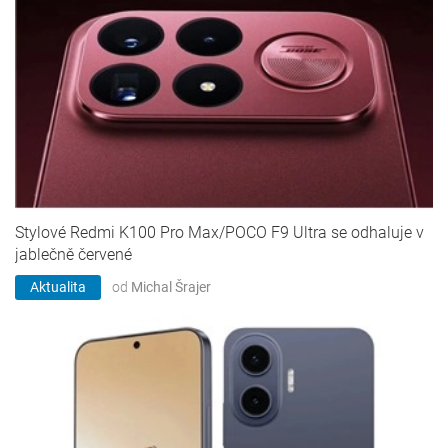
Stylové Redmi K100 Pro Max/POCO F9 Ultra se odhaluje v
jablečně červené
Aktualita
od
Michal Šrajer