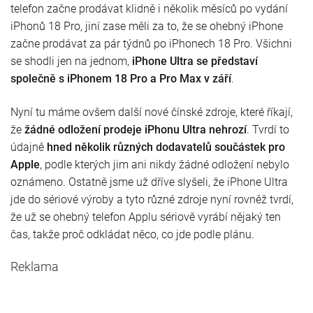
telefon začne prodávat klidně i několik měsíců po vydání
iPhonů 18 Pro, jiní zase měli za to, že se ohebný iPhone
začne prodávat za pár týdnů po iPhonech 18 Pro. Všichni
se shodli jen na jednom,
iPhone Ultra se představí
společně s iPhonem 18 Pro a Pro Max v září
.
Nyní tu máme ovšem další nové čínské zdroje, které říkají,
že
žádné odložení prodeje iPhonu Ultra nehrozí
. Tvrdí to
údajně
hned několik různých dodavatelů součástek pro
Apple
, podle kterých jim ani nikdy žádné odložení nebylo
oznámeno. Ostatně jsme už dříve slyšeli, že iPhone Ultra
jde do sériové výroby a tyto různé zdroje nyní rovněž tvrdí,
že už se ohebný telefon Applu sériově vyrábí nějaký ten
čas, takže proč odkládat něco, co jde podle plánu.
Reklama