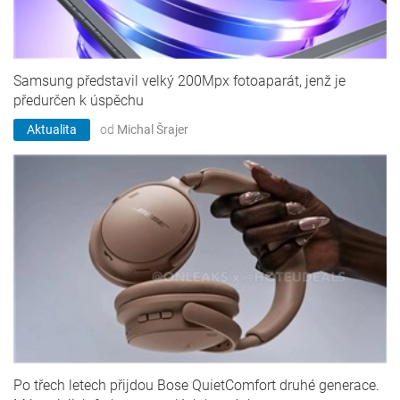
Samsung představil velký 200Mpx fotoaparát, jenž je
předurčen k úspěchu
Aktualita
od
Michal Šrajer
Po třech letech přijdou Bose QuietComfort druhé generace.