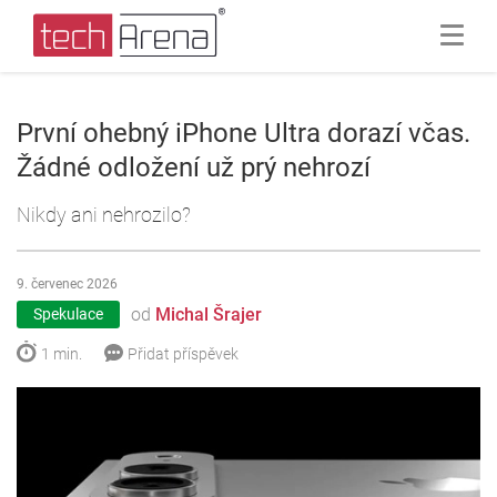
První ohebný iPhone Ultra dorazí včas.
Žádné odložení už prý nehrozí
Nikdy ani nehrozilo?
9. červenec 2026
od
Michal Šrajer
Spekulace
1 min.
Přidat příspěvek