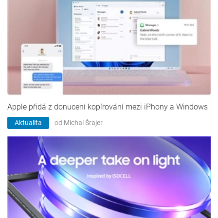
Apple přidá z donucení kopírování mezi iPhony a Windows
Aktualita
od
Michal Šrajer