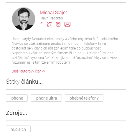
Michal Šrajer
Hlavní redaktor
Jsem zarytý fanoušek elektroniky a všeho chytrého či futuristického.
Nejvíce se však zajímám především o mobilní telefony, hry a
častokrát se v článcích rád zahledím také do budoucnosti.
Nepohrdnu však ani dobrým filmem či knihou. U telefonů mi není
cízí "jablko", vysklená "okna", ani již shnilá "ostružina". Nejvíce si však
rozumím asi s tím "zeleným robotem".
Další autorovy články
Štítky
článku...
iphone
iphone ultra
ohebné telefony
Zdroje...
m.cls.cn