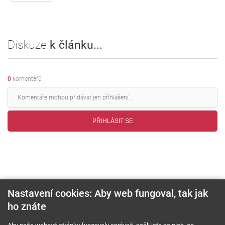
Diskuze
k článku...
0
komentářů
PŘIHLÁSIT SE
Nastavení cookies: Aby web fungoval, tak jak
ho znáte
O nás
RSS feed
Reklama