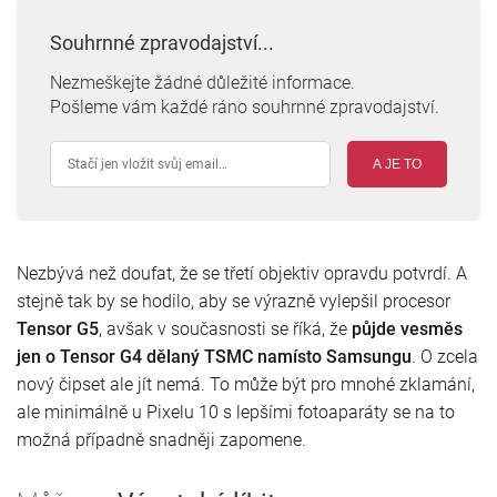
Souhrnné zpravodajství...
Nezmeškejte žádné důležité informace.
Pošleme vám každé ráno souhrnné zpravodajství.
A JE TO
Nezbývá než doufat, že se třetí objektiv opravdu potvrdí. A
stejně tak by se hodilo, aby se výrazně vylepšil procesor
Tensor G5
, avšak v současnosti se říká, že
půjde vesměs
jen o Tensor G4 dělaný TSMC namísto Samsungu
. O zcela
nový čipset ale jít nemá. To může být pro mnohé zklamání,
ale minimálně u Pixelu 10 s lepšími fotoaparáty se na to
možná případně snadněji zapomene.