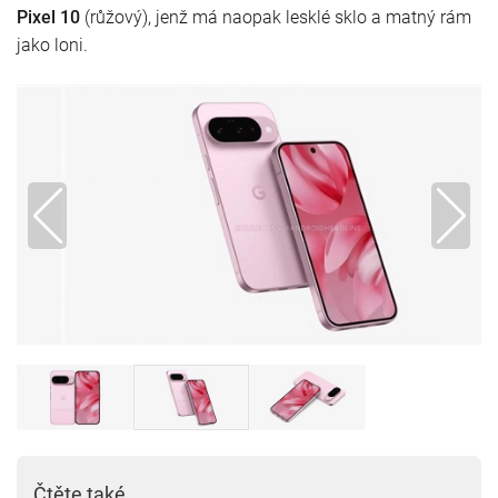
Pixel 10
(růžový), jenž má naopak lesklé sklo a matný rám
jako loni.
Čtěte také...