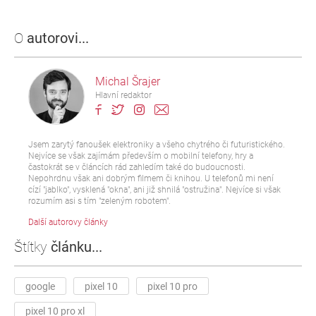
O
autorovi...
Michal Šrajer
Hlavní redaktor
Jsem zarytý fanoušek elektroniky a všeho chytrého či futuristického.
Nejvíce se však zajímám především o mobilní telefony, hry a
častokrát se v článcích rád zahledím také do budoucnosti.
Nepohrdnu však ani dobrým filmem či knihou. U telefonů mi není
cízí "jablko", vysklená "okna", ani již shnilá "ostružina". Nejvíce si však
rozumím asi s tím "zeleným robotem".
Další autorovy články
Štítky
článku...
google
pixel 10
pixel 10 pro
pixel 10 pro xl