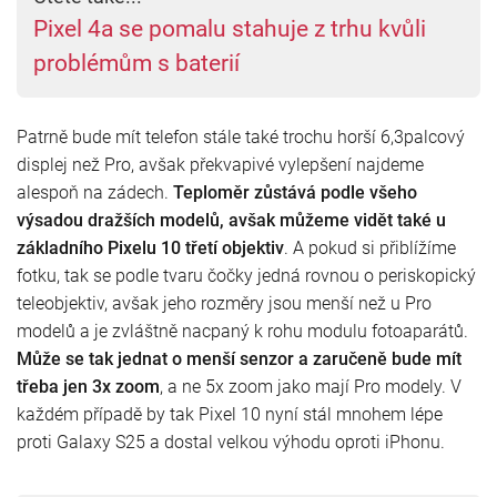
Pixel 4a se pomalu stahuje z trhu kvůli
problémům s baterií
Patrně bude mít telefon stále také trochu horší 6,3palcový
displej než Pro, avšak překvapivé vylepšení najdeme
alespoň na zádech.
Teploměr zůstává podle všeho
výsadou dražších modelů, avšak můžeme vidět také u
základního Pixelu 10 třetí objektiv
. A pokud si přiblížíme
fotku, tak se podle tvaru čočky jedná rovnou o periskopický
teleobjektiv, avšak jeho rozměry jsou menší než u Pro
modelů a je zvláštně nacpaný k rohu modulu fotoaparátů.
Může se tak jednat o menší senzor a zaručeně bude mít
třeba jen 3x zoom
, a ne 5x zoom jako mají Pro modely. V
každém případě by tak Pixel 10 nyní stál mnohem lépe
proti Galaxy S25 a dostal velkou výhodu oproti iPhonu.