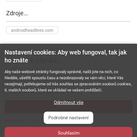
Zdroje...
androidheadlines.com
Nastavení cookies: Aby web fungoval, tak jak
Diskuze
k článku...
ho znáte
Aby naše webové stránky fungovaly správně, našli jste na nich, co
hledáte, ušetřili spoustu času a nezobrazovaly se vám věci, které Vás
1
komentářů
nezajímají, potřebujeme od Vás souhlas se zpracováním souborů cookies,
tj. malých souborů, které se ukládají ve vašem prohlížeči.
Odmítnout vše
PŘIHLÁSIT SE
Podrobné nastavení
cellbreaker
-
12. březen 2025
PÁTÁ ITERACE STEJNÉ MIZÉRIE :
Souhlasím
(((((((((((((((((((((((((((((((((((((((((((((((((((((((((((((((((((((((((((((((((((((((((((