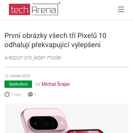
První obrázky všech tří Pixelů 10
odhalují překvapující vylepšení
Alespoň pro jeden model
12. březen 2025
od
Michal Šrajer
Spekulace
1 min.
1