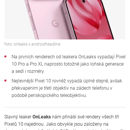
foto:
onleaks x androidheadline
Na prvních renderech od leakera OnLeaks vypadají Pixel
10 Pro a Pro XL naprosto totožně jako loňská generace
a sedí i rozměry.
Nejlevnější Pixel 10 rovněž vypadá úplně stejně, avšak
překvapením je třetí objektiv na zádech telefonu v
podobě periskopického teleobjektivu.
Slavný leaker
OnLeaks
nám přináší své rendery všech tří
Pixelů 10 najednou. Jako obvykle jsou založeny na