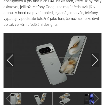
dostupných a prý finálních CAD nákresech, které už by měly
existovat, jelikož telefony Googlu se mají představit již v
srpnu. A hned na první pohled je jasná jedna věc, telefony
vypadají v podstatě totožně jako loni, čemuž se nelze divit
po tak velkém předělání designu.