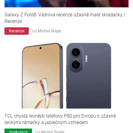
Galaxy Z Fold8: Vášnivá recenze úžasně malé skládačky |
Recenze
Recenze
od
Michal Šrajer
TCL chystá levnější telefony P80 pro Evropu s úžasně
tenkými rámečky a jablečným vzhledem
Spekulace
od
Michal Šrajer