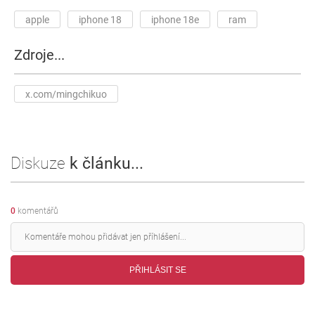
apple
iphone 18
iphone 18e
ram
Zdroje...
x.com/mingchikuo
Diskuze
k článku...
0
komentářů
PŘIHLÁSIT SE