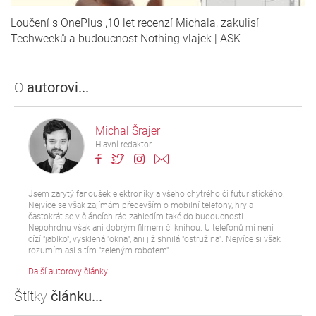
Loučení s OnePlus ,10 let recenzí Michala, zakulisí
Techweeků a budoucnost Nothing vlajek | ASK
O
autorovi...
Michal Šrajer
Hlavní redaktor
Jsem zarytý fanoušek elektroniky a všeho chytrého či futuristického.
Nejvíce se však zajímám především o mobilní telefony, hry a
častokrát se v článcích rád zahledím také do budoucnosti.
Nepohrdnu však ani dobrým filmem či knihou. U telefonů mi není
cízí "jablko", vysklená "okna", ani již shnilá "ostružina". Nejvíce si však
rozumím asi s tím "zeleným robotem".
Další autorovy články
Štítky
článku...