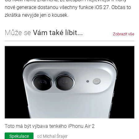
nové generace dostanou všechny funkce iOS 27. Občas to
zkrátka nevyjde jen o kousek.
Může se
Vám také líbit...
Zobrazit vše
Toto má být výbava tenkého iPhonu Air 2
Spekulace
od
Michal Šrajer