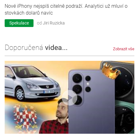
Nové iPhony nejspíš citelně podraží. Analytici už mluví o
stovkách dolarů navíc
Spekulace
od
Jiri Ruzicka
Doporučená
videa...
Zobrazit vše