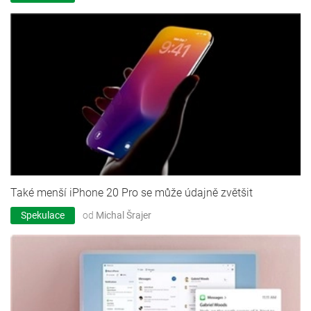
Také menší iPhone 20 Pro se může údajně zvětšit
Spekulace
od
Michal Šrajer