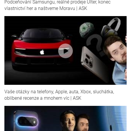
Podceňování Samsungu, reálné prodeje Ulter, konec
vlastnictví her a naštveme Moravu | ASK
Vaše otázky na telefony, Apple, auta, Xbox, sluchátka,
oblíbené recenze a mnohem víc | ASK