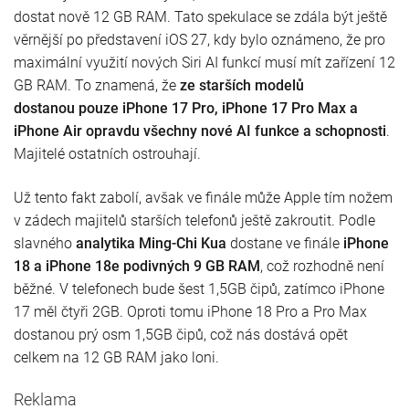
dostat nově 12 GB RAM. Tato spekulace se zdála být ještě
věrnější po představení iOS 27, kdy bylo oznámeno, že pro
maximální využití nových Siri AI funkcí musí mít zařízení 12
GB RAM. To znamená, že
ze starších modelů
dostanou
pouze iPhone 17 Pro, iPhone 17 Pro Max a
iPhone Air opravdu všechny nové AI funkce a schopnosti
.
Majitelé ostatních ostrouhají.
Už tento fakt zabolí, avšak ve finále může Apple tím nožem
v zádech majitelů starších telefonů ještě zakroutit. Podle
slavného
analytika Ming-Chi Kua
dostane ve finále
iPhone
18 a iPhone 18e podivných 9 GB RAM
, což rozhodně není
běžné. V telefonech bude šest 1,5GB čipů, zatímco iPhone
17 měl čtyři 2GB. Oproti tomu iPhone 18 Pro a Pro Max
dostanou prý osm 1,5GB čipů, což nás dostává opět
celkem na 12 GB RAM jako loni.
Reklama