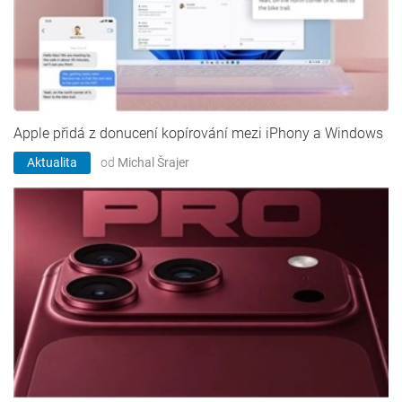
Apple přidá z donucení kopírování mezi iPhony a Windows
Aktualita
od
Michal Šrajer