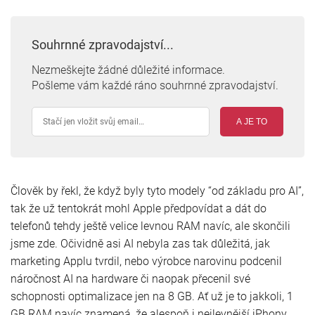
Souhrnné zpravodajství...
Nezmeškejte žádné důležité informace.
Pošleme vám každé ráno souhrnné zpravodajství.
A JE TO
Člověk by řekl, že když byly tyto modely “od základu pro AI”,
tak že už tentokrát mohl Apple předpovídat a dát do
telefonů tehdy ještě velice levnou RAM navíc, ale skončili
jsme zde. Očividně asi AI nebyla zas tak důležitá, jak
marketing Applu tvrdil, nebo výrobce narovinu podcenil
náročnost AI na hardware či naopak přecenil své
schopnosti optimalizace jen na 8 GB. Ať už je to jakkoli, 1
GB RAM navíc znamená, že alespoň i nejlevnější iPhony