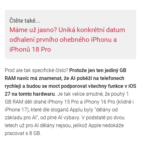
Čtěte také...
Máme už jasno? Uniká konkrétní datum
odhalení prvního ohebného iPhonu a
iPhonů 18 Pro
Proč ale tak specifické číslo?
Protože
jen ten jediný GB
RAM navíc má znamenat, že AI poběží na telefonech
rychleji a budou se moct podporovat všechny funkce v iOS
27 na tomto hardwaru
. Je tak velice smutné, že pouhý 1
GB RAM dělí drahé iPhony 15 Pro a iPhony 16 Pro (klidně i
iPhone 17), které dle sloganů Applu byly “dělány od
základu pro AI”, od plné AI výbavy. V podstatě po dvou
letech už pro AI dělány nejsou, jelikož Apple nedokáže
pracovat s 8 GB.