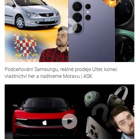
Podceňování Samsungu, reálné prodeje Ulter, konec
vlastnictví her a naštveme Moravu | ASK