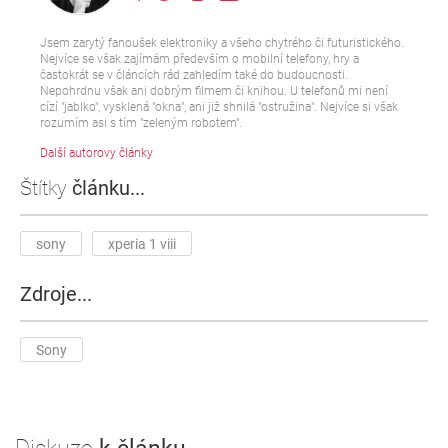
Jsem zarytý fanoušek elektroniky a všeho chytrého či futuristického.
Nejvíce se však zajímám především o mobilní telefony, hry a
častokrát se v článcích rád zahledím také do budoucnosti.
Nepohrdnu však ani dobrým filmem či knihou. U telefonů mi není
cízí "jablko", vysklená "okna", ani již shnilá "ostružina". Nejvíce si však
rozumím asi s tím "zeleným robotem".
Další autorovy články
Štítky
článku...
sony
xperia 1 viii
Zdroje...
Sony