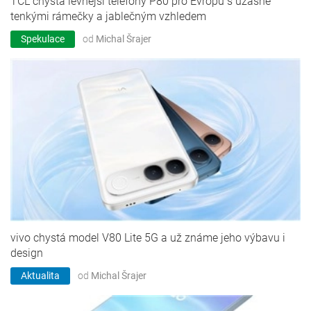
TCL chystá levnější telefony P80 pro Evropu s úžasně
tenkými rámečky a jablečným vzhledem
Spekulace
od
Michal Šrajer
vivo chystá model V80 Lite 5G a už známe jeho výbavu i
design
Aktualita
od
Michal Šrajer