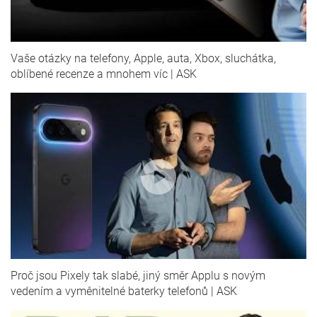
Vaše otázky na telefony, Apple, auta, Xbox, sluchátka,
oblíbené recenze a mnohem víc | ASK
Proč jsou Pixely tak slabé, jiný směr Applu s novým
vedením a vyměnitelné baterky telefonů | ASK