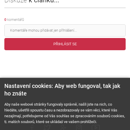
Diskuze
k článku...
0
komentářů
PŘIHLÁSIT SE
Nastavení cookies: Aby web fungoval, tak jak
ho znáte
O nás
RSS feed
Reklama
Aby naše webové stránky fungovaly správně, našli jste na nich, co
hledáte, ušetřili spoustu času a nezobrazovaly se vám věci, které Vás
Podmínky použití a ochrana soukromí
Cookies
Kariéra
nezajímají, potřebujeme od Vás souhlas se zpracováním souborů cookies,
tj. malých souborů, které se ukládají ve vašem prohlížeči.