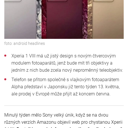
foto:
android headlines
Xperia 1 VIII má už jistý design s novým čtvercovým
modulem fotoaparátů, jenž bude mít tři objektivy a
jedním z nich bude zcela nový neproměnný teleobjektiv.
Telefon se přitom společně s vlajkovým fotoaparátem
Alpha představí v Japonsku již tento týden 13. května,
ale prodej v Evropě může přijít až koncem června.
Minulý týden mělo Sony velký únik, když se na dvou
různých verzích Amazonu objevil web pro chystanou Xperii