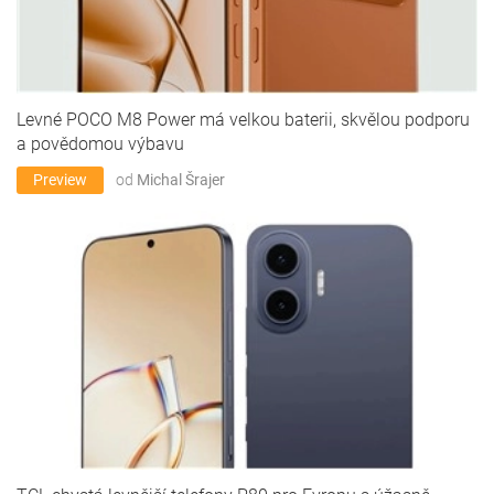
Levné POCO M8 Power má velkou baterii, skvělou podporu
a povědomou výbavu
Preview
od
Michal Šrajer