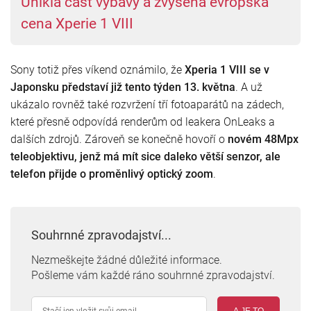
Unikla část výbavy a zvýšená evropská
cena Xperie 1 VIII
Sony totiž přes víkend oznámilo, že
Xperia 1 VIII se v
Japonsku představí již tento týden 13. května
. A už
ukázalo rovněž také rozvržení tří fotoaparátů na zádech,
které přesně odpovídá renderům od leakera OnLeaks a
dalších zdrojů. Zároveň se konečně hovoří o
novém 48Mpx
teleobjektivu, jenž má mít sice daleko větší senzor, ale
telefon přijde o proměnlivý optický zoom
.
Souhrnné zpravodajství...
Nezmeškejte žádné důležité informace.
Pošleme vám každé ráno souhrnné zpravodajství.
A JE TO