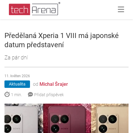
Předělaná Xperia 1 VIII má japonské
datum představení
Za pár dní
11. květen 2026
od
Michal Šrajer
Aktualita
1 min.
Přidat příspěvek