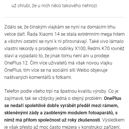
už chlubí, že u nich něco takového nehrozí.
Zdálo se, že čínským vlajkám se nyní na domácím trhu
velice daří. Řada Xiaomi 14 se stala extrémním mega hitem
a všichni ostatní se nyní k ní přirovnávají. Také vivo lámalo
vlastní rekordy s prodejem rodinky X100, Redmi K70 rovněž
slaví a vypadalo to, že jinak tomu není ani u prodeje
OnePlus 12. Čím více uživatelů má však novou vlajku
OnePlus, tím více se na sociální síti Weibo objevuje
naštvaných komentářů s fotkami.
Telefon podle všeho trpí na špatnou kvalitu výroby. Co je
zajímavé, tak se vždycky jedná o stejný problém.
OnePlus
se nedaří spolehlivě dobře vyrábět předěl mezi rámem,
skleněnými zády a zaobleným modulem fotoaparátů, s
nímž má přitom společnost už roky zkušenosti
. Výsledkem
je však přesto až moc často mezera v konstrukci zařízení,