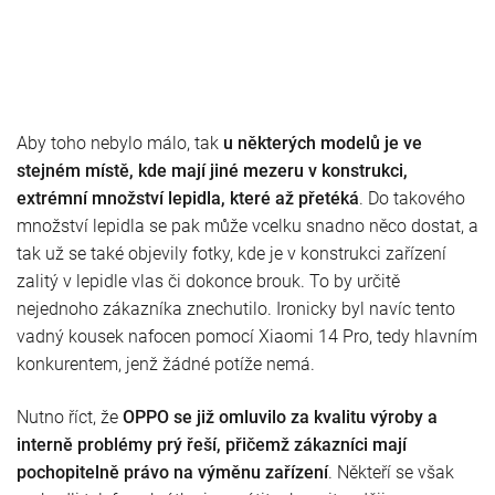
Aby toho nebylo málo, tak
u některých modelů je ve
stejném místě, kde mají jiné mezeru v konstrukci,
extrémní množství lepidla, které až přetéká
. Do takového
množství lepidla se pak může vcelku snadno něco dostat, a
tak už se také objevily fotky, kde je v konstrukci zařízení
zalitý v lepidle vlas či dokonce brouk. To by určitě
nejednoho zákazníka znechutilo. Ironicky byl navíc tento
vadný kousek nafocen pomocí Xiaomi 14 Pro, tedy hlavním
konkurentem, jenž žádné potíže nemá.
Nutno říct, že
OPPO se již omluvilo za kvalitu výroby a
interně problémy prý řeší, přičemž zákazníci mají
pochopitelně právo na výměnu zařízení
. Někteří se však