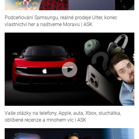
Podceňování Samsungu, reálné prodeje Ulter, konec
vlastnictví her a naštveme Moravu | ASK
Vaše otázky na telefony, Apple, auta, Xbox, sluchátka,
oblíbené recenze a mnohem víc | ASK