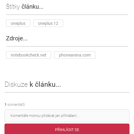
Štítky
článku...
oneplus
oneplus 12
Zdroje...
notebookcheck.net
phonearena.com
Diskuze
k článku...
1
komentářů
PŘIHLÁSIT SE