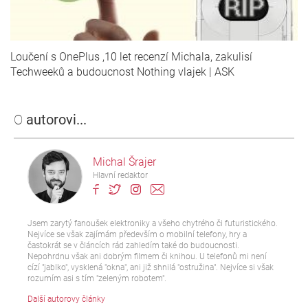
Loučení s OnePlus ,10 let recenzí Michala, zakulisí
Techweeků a budoucnost Nothing vlajek | ASK
O
autorovi...
Michal Šrajer
Hlavní redaktor
Jsem zarytý fanoušek elektroniky a všeho chytrého či futuristického.
Nejvíce se však zajímám především o mobilní telefony, hry a
častokrát se v článcích rád zahledím také do budoucnosti.
Nepohrdnu však ani dobrým filmem či knihou. U telefonů mi není
cízí "jablko", vysklená "okna", ani již shnilá "ostružina". Nejvíce si však
rozumím asi s tím "zeleným robotem".
Další autorovy články