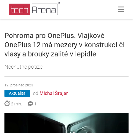
Pohroma pro OnePlus. Vlajkové
OnePlus 12 má mezery v konstrukci či
vlasy a brouky zalité v lepidle
Nechutné potíže
12. prosinec 2023
od
Michal Šrajer
Aktualita
2 min.
1