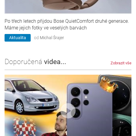
Po třech letech přijdou Bose QuietComfort druhé generace.
Máme jejich fotky ve veselých barvách
Aktualita
od
Michal Šrajer
Doporučená
videa...
Zobrazit vše