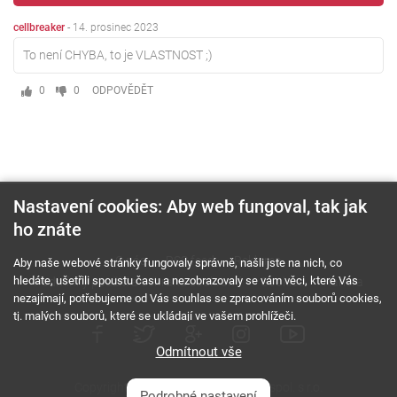
cellbreaker
-
14. prosinec 2023
To není CHYBA, to je VLASTNOST ;)
0
0
ODPOVĚDĚT
Nastavení cookies: Aby web fungoval, tak jak
ho znáte
O nás
RSS feed
Reklama
Aby naše webové stránky fungovaly správně, našli jste na nich, co
hledáte, ušetřili spoustu času a nezobrazovaly se vám věci, které Vás
Podmínky použití a ochrana soukromí
Cookies
Kariéra
nezajímají, potřebujeme od Vás souhlas se zpracováním souborů cookies,
tj. malých souborů, které se ukládají ve vašem prohlížeči.
Odmítnout vše
Copyright © 2000 - 2026 NetComp, spol. s r.o.
Podrobné nastavení