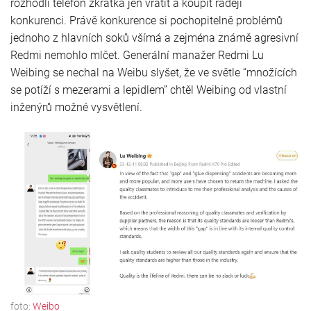
rozhodli telefon zkrátka jen vrátit a koupit raději
konkurenci. Právě konkurence si pochopitelně problémů
jednoho z hlavních soků všímá a zejména známě agresivní
Redmi nemohlo mlčet. Generální manažer Redmi Lu
Weibing se nechal na Weibu slyšet, že ve světle “množících
se potíží s mezerami a lepidlem” chtěl Weibing od vlastní
inženýrů možné vysvětlení.
foto:
Weibo