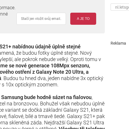
formace.
nl.letsg
rnné
A JE TO
Reklama
 S21+ nabídnou údajně úplně stejné
amená, že budou fotky úplně stejné. Nový
ylepší, ale pokrok nebude velký. Oproti tomu v
me se nové generace 108Mpx senzoru,
ového ostření z Galaxy Note 20 Ultra, a
ů
. Budou tu hned dva, jeden nabídne 3x optický
ký s 10x optickým zoomem.
e
Samsung bude hodně sázet na fialovou
,
zel na bronzovou. Bohužel však nebudou úplně
ce variant se dočká základní Galaxy S21, která
vé, fialové, bílé a tmavě šedé. Galaxy S21+ pak
íbrna skleněná záda. Nejdražší Galaxy S21 Ultra
 pouze v černé a stříbrné.
Všechny tři telefony