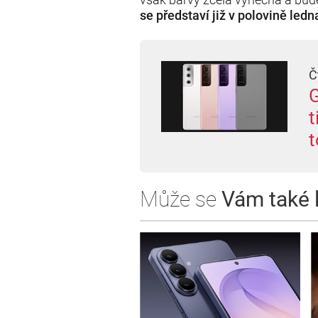
se představí již v polovině ledn
Č
G
t
Může se
Vám také lí