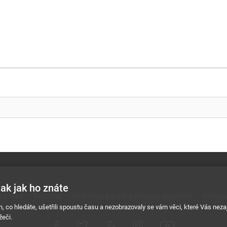
ak jak ho znáte
SS feed
Reklama
Podmínky použití a ochrana soukromí
Cookies
h, co hledáte, ušetřili spoustu času a nezobrazovaly se vám věci, které Vás ne
žeči.