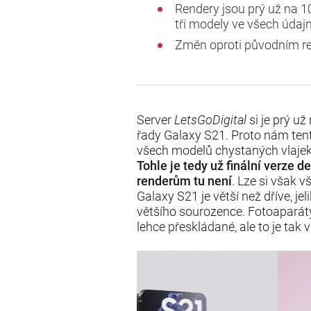
Rendery jsou prý už na 
tři modely ve všech úda
Změn oproti původním r
Server
LetsGoDigital
si je prý u
řady Galaxy S21. Proto nám tent
všech modelů chystaných vlaje
Tohle je tedy už finální verze
renderům tu není
. Lze si však 
Galaxy S21 je větší než dříve, je
většího sourozence. Fotoaparát
lehce přeskládané, ale to je tak 