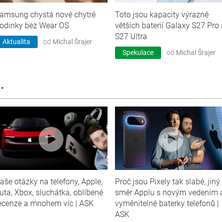
amsung chystá nové chytré
Toto jsou kapacity výrazně
odinky bez Wear OS
větších baterií Galaxy S27 Pro 
S27 Ultra
Aktualita
od
Michal Šrajer
Spekulace
od
Michal Šrajer
.
aše otázky na telefony, Apple,
Proč jsou Pixely tak slabé, jiný
uta, Xbox, sluchátka, oblíbené
směr Applu s novým vedením 
ecenze a mnohem víc | ASK
vyměnitelné baterky telefonů |
ASK