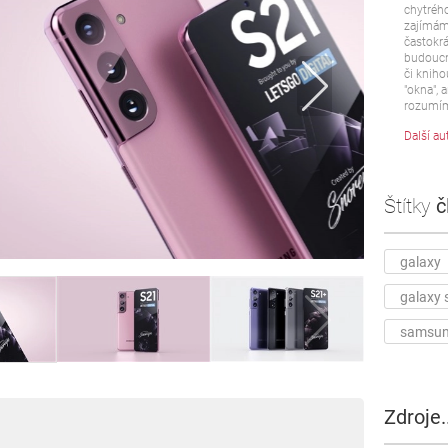
chytrého
zajímám 
častokrá
budoucn
či kniho
"okna", a
rozumím
Další au
Štítky
č
galaxy
galaxy 
samsu
Zdroje..