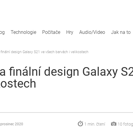
log
Technologie
Počítače
Hry
Audio/Video
Jak na to
 finální design Galaxy S21 ve všech barvách i velikostech
a finální design Galaxy S
kostech
1 min.
čtení
10
fotog
 prosinec 2020