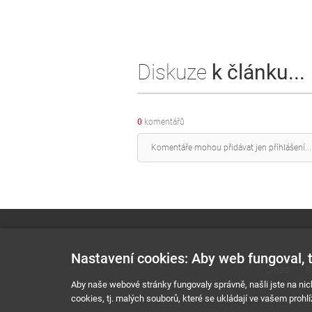
Diskuze
k článku...
0
komentářů
Nastavení cookies: Aby web fungoval, t
O nás
R
Aby naše webové stránky fungovaly správně, našli jste na nic
cookies, tj. malých souborů, které se ukládají ve vašem prohlí