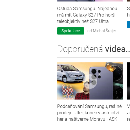
Ostuda Samsungu. Najednou
S
má mít Galaxy S27 Pro horší
h
teleobjektiv než S27 Ultra
Spekulace
od
Michal Šrajer
Doporučená
videa..
Podceňování Samsungu, reálné
V
prodeje Ulter, konec vlastnictví
a
her a naštveme Moravu | ASK
r