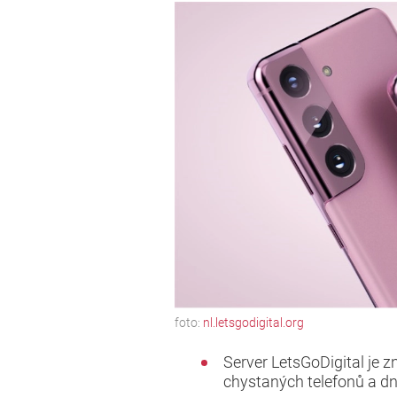
foto:
nl.letsgodigital.org
Server LetsGoDigital je 
chystaných telefonů a dn