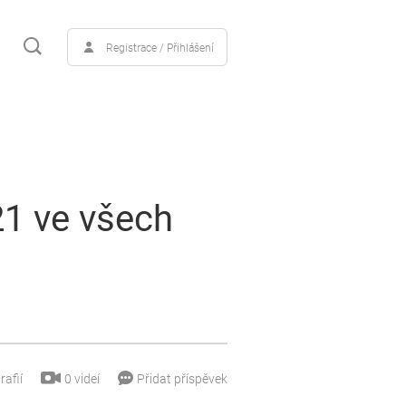
Registrace / Přihlášení
21 ve všech
0
videí
rafií
Přidat příspěvek