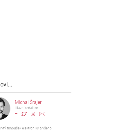
ovi...
Michal Šrajer
Hlavní redaktor
rytý fanoušek elektroniky a všeho