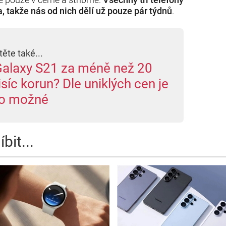
a, takže nás od nich dělí už pouze pár týdnů
.
těte také...
alaxy S21 za méně než 20
isíc korun? Dle uniklých cen je
to možné
bit...