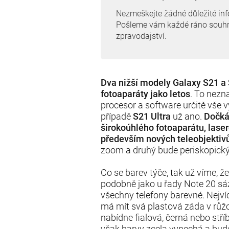
Nezmeškejte žádné důležité in
Pošleme vám každé ráno souh
zpravodajství.
Dva nižší modely Galaxy S21 a
fotoaparáty jako letos
. To nezn
procesor a software určitě vše v
případě
S21 Ultra
už ano.
Dočká
širokoúhlého fotoaparátu, laser
především nových teleobjektiv
zoom a druhý bude periskopic
Co se barev týče, tak už víme, ž
podobně jako u řady Note 20 sá
všechny telefony barevné. Nejví
má mít svá plastová záda v růžo
nabídne fialová, černá nebo stř
však barvy zcela vynechá a bude