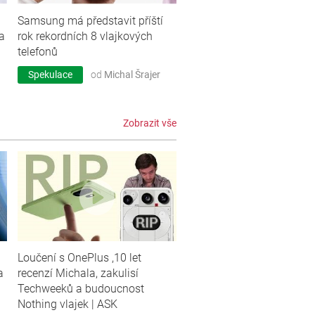
Samsung má představit příští
a
rok rekordních 8 vlajkových
telefonů
Spekulace
od
Michal Šrajer
Zobrazit vše
Loučení s OnePlus ,10 let
a
recenzí Michala, zakulisí
Techweeků a budoucnost
Nothing vlajek | ASK