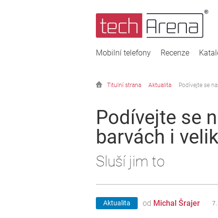
Mobilní telefony
Recenze
Kata
Titulní strana
Aktualita
Podívejte se na
Podívejte se n
barvách i veli
Sluší jim to
od
Michal Šrajer
Aktualita
7.