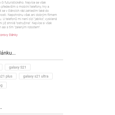
 či futuristického. Nejvíce se však
především o mobilní telefony, hry a
t se v článcích rád zahledím také do
osti. Nepohrdnu však ani dobrým filmem
u. U telefonů mi není cízí "jablko", vysklená
ni již shnilá "ostružina". Nejvíce si však
 asi s tím "zeleným robotem".
torovy články
lánku...
galaxy S21
s21 plus
galaxy s21 ultra
ng
.