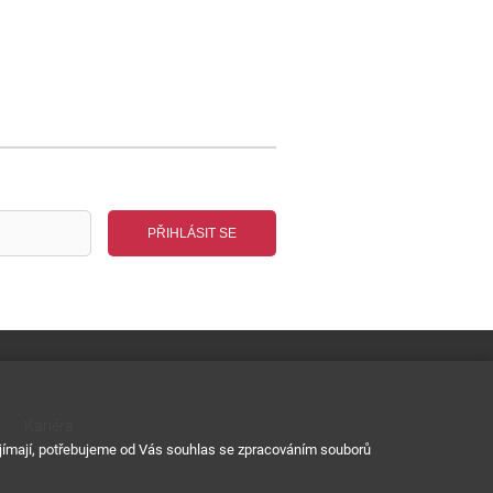
PŘIHLÁSIT SE
Kariéra
zajímají, potřebujeme od Vás souhlas se zpracováním souborů