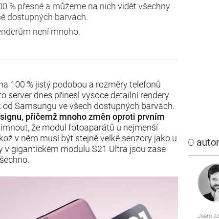
100 % přesné a můžeme na nich vidět všechny
jně dostupných barvách.
enderům není mnoho.
ž na 100 % jistý podobou a rozměry telefonů
o server dnes přinesl vysoce detailní rendery
k od Samsungu ve všech dostupných barvách.
 designu, přičemž mnoho změn oproti prvním
všimnout, že modul fotoaparátů u nejmenší
likož v něm musí být stejně velké senzory jako u
O
autor
y v gigantickém modulu S21 Ultra jsou zase
všechno.
Jsem za