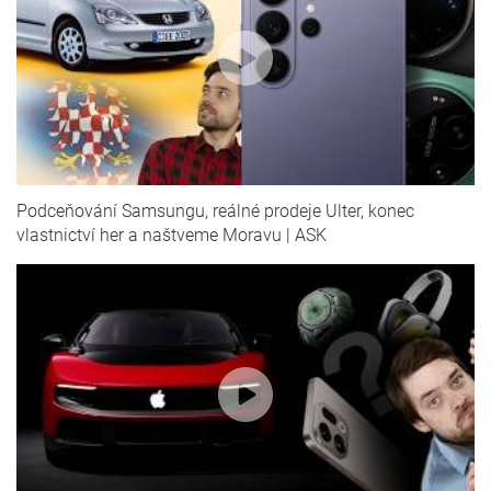
Podceňování Samsungu, reálné prodeje Ulter, konec
vlastnictví her a naštveme Moravu | ASK