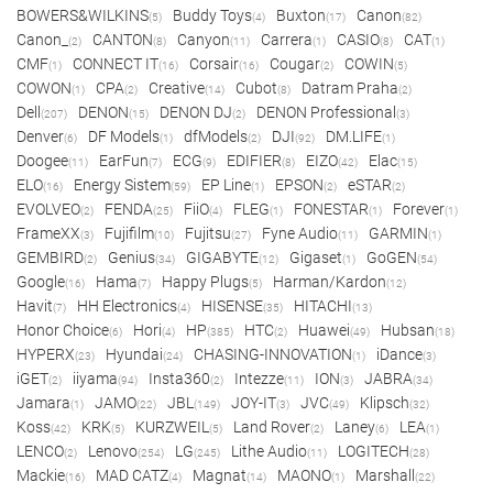
BOWERS&WILKINS
Buddy Toys
Buxton
Canon
(5)
(4)
(17)
(82)
Canon_
CANTON
Canyon
Carrera
CASIO
CAT
(2)
(8)
(11)
(1)
(8)
(1)
CMF
CONNECT IT
Corsair
Cougar
COWIN
(1)
(16)
(16)
(2)
(5)
COWON
CPA
Creative
Cubot
Datram Praha
(1)
(2)
(14)
(8)
(2)
Dell
DENON
DENON DJ
DENON Professional
(207)
(15)
(2)
(3)
Denver
DF Models
dfModels
DJI
DM.LIFE
(6)
(1)
(2)
(92)
(1)
Doogee
EarFun
ECG
EDIFIER
EIZO
Elac
(11)
(7)
(9)
(8)
(42)
(15)
ELO
Energy Sistem
EP Line
EPSON
eSTAR
(16)
(59)
(1)
(2)
(2)
EVOLVEO
FENDA
FiiO
FLEG
FONESTAR
Forever
(2)
(25)
(4)
(1)
(1)
(1)
FrameXX
Fujifilm
Fujitsu
Fyne Audio
GARMIN
(3)
(10)
(27)
(11)
(1)
GEMBIRD
Genius
GIGABYTE
Gigaset
GoGEN
(2)
(34)
(12)
(1)
(54)
Google
Hama
Happy Plugs
Harman/Kardon
(16)
(7)
(5)
(12)
Havit
HH Electronics
HISENSE
HITACHI
(7)
(4)
(35)
(13)
Honor Choice
Hori
HP
HTC
Huawei
Hubsan
(6)
(4)
(385)
(2)
(49)
(18)
HYPERX
Hyundai
CHASING-INNOVATION
iDance
(23)
(24)
(1)
(3)
iGET
iiyama
Insta360
Intezze
ION
JABRA
(2)
(94)
(2)
(11)
(3)
(34)
Jamara
JAMO
JBL
JOY-IT
JVC
Klipsch
(1)
(22)
(149)
(3)
(49)
(32)
Koss
KRK
KURZWEIL
Land Rover
Laney
LEA
(42)
(5)
(5)
(2)
(6)
(1)
LENCO
Lenovo
LG
Lithe Audio
LOGITECH
(2)
(254)
(245)
(11)
(28)
Mackie
MAD CATZ
Magnat
MAONO
Marshall
(16)
(4)
(14)
(1)
(22)