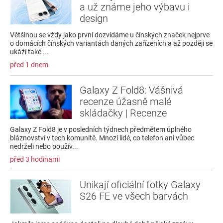
a už známe jeho výbavu i
design
Většinou se vždy jako první dozvídáme u čínských značek nejprve
o domácích čínských variantách daných zařízeních a až později se
ukáží také ...
před 1 dnem
Galaxy Z Fold8: Vášnivá
recenze úžasně malé
skládačky | Recenze
Galaxy Z Fold8 je v posledních týdnech předmětem úplného
bláznovství v tech komunitě. Mnozí lidé, co telefon ani vůbec
nedrželi nebo použív...
před 3 hodinami
Unikají oficiální fotky Galaxy
S26 FE ve všech barvách