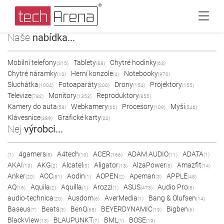
Naše
nabídka...
Mobilní telefony
Tablety
Chytré hodinky
(315)
(88)
(63)
Chytré náramky
Herní konzole
Notebooky
(10)
(4)
(970)
Sluchátka
Fotoaparáty
Drony
Projektory
(1004)
(200)
(154)
(155)
Televize
Monitory
Reproduktory
(782)
(1353)
(855)
Kamery do auta
Webkamery
Procesory
Myši
(58)
(66)
(109)
(546)
Klávesnice
Grafické karty
(389)
(22)
Nej
výrobci...
4gamers
A4tech
ACER
ADAM AUDIO
ADATA
(1)
(8)
(10)
(166)
(11)
(1)
AKAI
AKG
Alcatel
Aligator
AlzaPower
Amazfit
(19)
(2)
(3)
(13)
(8)
(14)
Anker
AOC
Aodin
AOPEN
Apeman
APPLE
(20)
(81)
(1)
(2)
(3)
(48)
AQ
Aquila
Aquilla
Arozzi
ASUS
Audio Pro
(16)
(2)
(1)
(1)
(473)
(8)
audio-technica
Ausdom
AverMedia
Bang & Olufsen
(20)
(6)
(1)
(14)
Baseus
Beats
BenQ
BEYERDYNAMIC
Bigben
(7)
(3)
(68)
(19)
(6)
BlackView
BLAUPUNKT
BML
BOSE
(13)
(7)
(1)
(19)