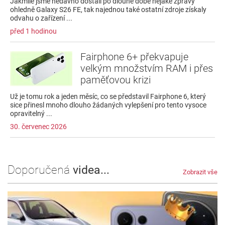
Jakmile jsme nedávno dostali po dlouhé době nějaké zprávy
ohledně Galaxy S26 FE, tak najednou také ostatní zdroje získaly
odvahu o zařízení ...
před 1 hodinou
Fairphone 6+ překvapuje
velkým množstvím RAM i přes
paměťovou krizi
Už je tomu rok a jeden měsíc, co se představil Fairphone 6, který
sice přinesl mnoho dlouho žádaných vylepšení pro tento vysoce
opravitelný ...
30. červenec 2026
Doporučená
videa...
Zobrazit vše