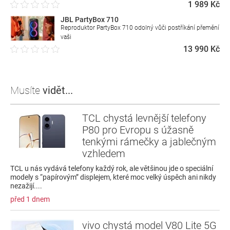
1 989 Kč
JBL PartyBox 710
Reproduktor PartyBox 710 odolný vůči postříkání přemění
vaši
13 990 Kč
Musíte
vidět...
TCL chystá levnější telefony
P80 pro Evropu s úžasně
tenkými rámečky a jablečným
vzhledem
TCL u nás vydává telefony každý rok, ale většinou jde o speciální
modely s “papírovým” displejem, které moc velký úspěch ani nikdy
nezažijí....
před 1 dnem
vivo chystá model V80 Lite 5G