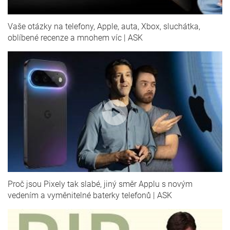
Vaše otázky na telefony, Apple, auta, Xbox, sluchátka,
oblíbené recenze a mnohem víc | ASK
Proč jsou Pixely tak slabé, jiný směr Applu s novým
vedením a vyměnitelné baterky telefonů | ASK