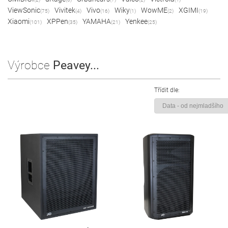
ViewSonic
Vivitek
Vivo
Wiky
WowME
XGIMI
(75)
(4)
(16)
(1)
(2)
(19)
Xiaomi
XPPen
YAMAHA
Yenkee
(101)
(35)
(21)
(25)
Výrobce
Peavey...
Třídit dle: