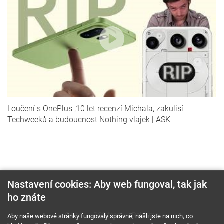
Loučení s OnePlus ,10 let recenzí Michala, zakulisí
Techweeků a budoucnost Nothing vlajek | ASK
Nastavení cookies: Aby web fungoval, tak jak
ho znáte
O nás
RSS feed
Reklama
Aby naše webové stránky fungovaly správně, našli jste na nich, co