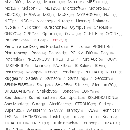
M-AUDIO
Mavic
Maxcom
Maxxo
MEEaudio
(5)
(1)
(18)
(1)
(1)
Meizu
Meliconi
METZ
Microsoft
Motorola
(1)
(12)
(20)
(26)
(26)
MOZOS
MPOW
MSI
MUSE
MYPHONE
Naim
(1)
(4)
(91)
(32)
(16)
(2)
NEC
NGS
Niceboy
Nikon
Ninco
Nokia
(16)
(21)
(6)
(33)
(5)
(17)
Nubia
NuForce
Nuraphone
Olympus
Oneplus
(1)
(4)
(2)
(10)
(4)
ONKYO
OPPO
Optoma
Orava
OUKITEL
OZONE
(6)
(16)
(38)
(34)
(1)
(5)
Panasonic
Patriot
Peavey
(94)
(1)
(4)
Performance Designed Products
Philips
PIONEER
(15)
(284)
(18)
Plantronics
Poco
Polaroid
POLK AUDIO
Poly
(8)
(10)
(1)
(19)
(18)
Potensic
PRESONUS
PRESTIGIO
Pure Audio
QCY
(3)
(6)
(14)
(1)
(7)
RASPBERRY
Rayline
RAZER
RC Sale
RCF
(1)
(1)
(14)
(1)
(14)
Realme
Reloop
Ricoh
Roadstar
ROCCAT
ROLLEI
(10)
(3)
(2)
(1)
(3)
(1)
Ruggear
Sades
Samson
Samsung
Sencor
(1)
(14)
(13)
(319)
(45)
SENNHEISER
Sharp
SHURE
S-Idee
SilentiumPC
(46)
(37)
(5)
(2)
(2)
SKULLCANDY
Snakebyte
Sonos
SONY
(18)
(4)
(10)
(136)
Soundeus
Soundmaster
Soundpeats
SOUNDSATION
(1)
(2)
(8)
(4)
Spin Master
Stagg
SteelSeries
STRONG
Sudio
(1)
(2)
(8)
(17)
(2)
Superlux
Swissten
SYMA
Tannoy
TCL
Technics
(7)
(4)
(6)
(1)
(68)
(4)
TESLA
THOMSON
Toshiba
Trevi
Triumph Board
(2)
(18)
(34)
(3)
(5)
TRUAUDIO
TRUST
Turtle Beach
UleFone
UMAX
(19)
(32)
(5)
(14)
(21)
UMIDIGI
uRage
Urbanears
Valco
Victrola
(2)
(6)
(7)
(2)
(1)