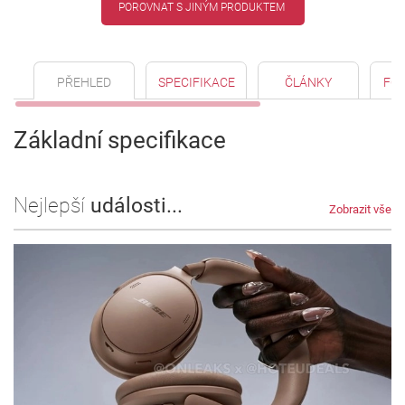
POROVNAT S JINÝM PRODUKTEM
PŘEHLED
SPECIFIKACE
ČLÁNKY
FO
Základní specifikace
Nejlepší
události...
Zobrazit vše