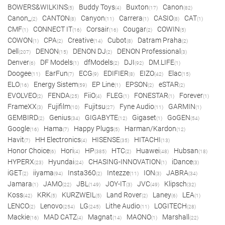
BOWERS&WILKINS
Buddy Toys
Buxton
Canon
(5)
(4)
(17)
(82)
Canon_
CANTON
Canyon
Carrera
CASIO
CAT
(2)
(8)
(11)
(1)
(8)
(1)
CMF
CONNECT IT
Corsair
Cougar
COWIN
(1)
(16)
(16)
(2)
(5)
COWON
CPA
Creative
Cubot
Datram Praha
(1)
(2)
(14)
(8)
(2)
Dell
DENON
DENON DJ
DENON Professional
(207)
(15)
(2)
(3)
Denver
DF Models
dfModels
DJI
DM.LIFE
(6)
(1)
(2)
(92)
(1)
Doogee
EarFun
ECG
EDIFIER
EIZO
Elac
(11)
(7)
(9)
(8)
(42)
(15)
ELO
Energy Sistem
EP Line
EPSON
eSTAR
(16)
(59)
(1)
(2)
(2)
EVOLVEO
FENDA
FiiO
FLEG
FONESTAR
Forever
(2)
(25)
(4)
(1)
(1)
(1)
FrameXX
Fujifilm
Fujitsu
Fyne Audio
GARMIN
(3)
(10)
(27)
(11)
(1)
GEMBIRD
Genius
GIGABYTE
Gigaset
GoGEN
(2)
(34)
(12)
(1)
(54)
Google
Hama
Happy Plugs
Harman/Kardon
(16)
(7)
(5)
(12)
Havit
HH Electronics
HISENSE
HITACHI
(7)
(4)
(35)
(13)
Honor Choice
Hori
HP
HTC
Huawei
Hubsan
(6)
(4)
(385)
(2)
(48)
(18)
HYPERX
Hyundai
CHASING-INNOVATION
iDance
(23)
(24)
(1)
(3)
iGET
iiyama
Insta360
Intezze
ION
JABRA
(2)
(94)
(2)
(11)
(3)
(34)
Jamara
JAMO
JBL
JOY-IT
JVC
Klipsch
(1)
(22)
(149)
(3)
(49)
(32)
Koss
KRK
KURZWEIL
Land Rover
Laney
LEA
(42)
(5)
(5)
(2)
(6)
(1)
LENCO
Lenovo
LG
Lithe Audio
LOGITECH
(2)
(254)
(245)
(11)
(28)
Mackie
MAD CATZ
Magnat
MAONO
Marshall
(16)
(4)
(14)
(1)
(22)