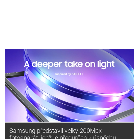
Samsung představil velký 200Mpx
fotoaparát, jenž je předurčen k úspěchu