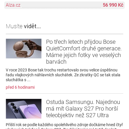
Alza.cz
56 990 Kč
Musíte
vidět...
Po třech letech přijdou Bose
QuietComfort druhé generace.
Máme jejich fotky ve veselých
barvách
V roce 2023 Bose tak trochu restartovalo svou velice úspěšnou
řadu vlajkových náhlavních sluchátek. Ze zkratky QC se tak stala
sluchátka s ...
před 6 hodinami
Ostuda Samsungu. Najednou
má mít Galaxy S27 Pro horší
teleobjektiv než S27 Ultra
Příští rok se podle každého spolehlivého zdroje dočkáme hned čtyř