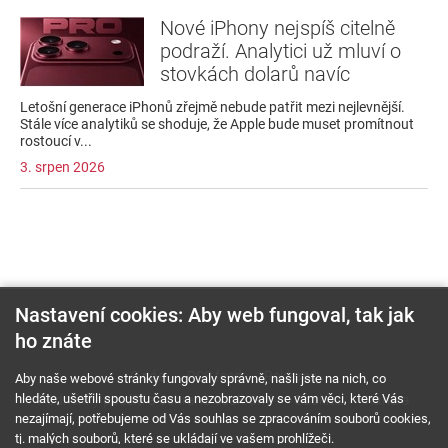
Nové iPhony nejspíš citelně
podraží. Analytici už mluví o
stovkách dolarů navíc
Letošní generace iPhonů zřejmě nebude patřit mezi nejlevnější.
Stále více analytiků se shoduje, že Apple bude muset promítnout
rostoucí v...
3. srpen 2026
Nastavení cookies: Aby web fungoval, tak jak
ho znáte
O nás
RSS feed
Reklama
Aby naše webové stránky fungovaly správně, našli jste na nich, co
hledáte, ušetřili spoustu času a nezobrazovaly se vám věci, které Vás
Podmínky použití a ochrana soukromí
Cookies
Kariéra
nezajímají, potřebujeme od Vás souhlas se zpracováním souborů cookies,
tj. malých souborů, které se ukládají ve vašem prohlížeči.