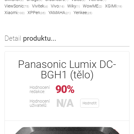
ViewSonic
Vivitek
Vivo
Wiky
WowME
XGIMI
(75)
(4)
(16)
(1)
(2)
(19)
Xiaomi
XPPen
YAMAHA
Yenkee
(100)
(35)
(21)
(25)
Detail
produktu...
Panasonic Lumix DC-
BGH1 (tělo)
90%
Hodnocení
redakce:
N/A
Hodnocení
Hodnotit
uživatelů: