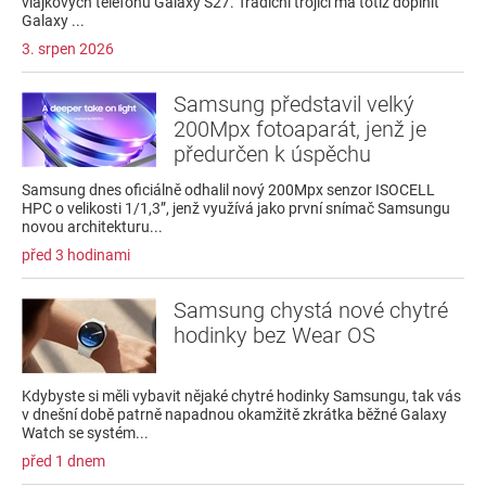
vlajkových telefonů Galaxy S27. Tradiční trojici má totiž doplnit
Galaxy ...
3. srpen 2026
Samsung představil velký
200Mpx fotoaparát, jenž je
předurčen k úspěchu
Samsung dnes oficiálně odhalil nový 200Mpx senzor ISOCELL
HPC o velikosti 1/1,3”, jenž využívá jako první snímač Samsungu
novou architekturu...
před 3 hodinami
Samsung chystá nové chytré
hodinky bez Wear OS
Kdybyste si měli vybavit nějaké chytré hodinky Samsungu, tak vás
v dnešní době patrně napadnou okamžitě zkrátka běžné Galaxy
Watch se systém...
před 1 dnem