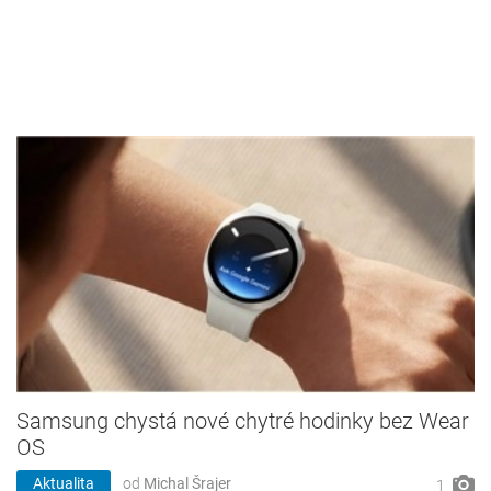
Samsung chystá nové chytré hodinky bez Wear
OS
Aktualita
od
Michal Šrajer
1