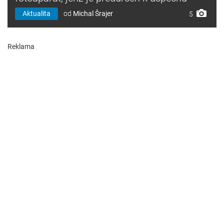
Aktualita
od
Michal Šrajer
5
Reklama