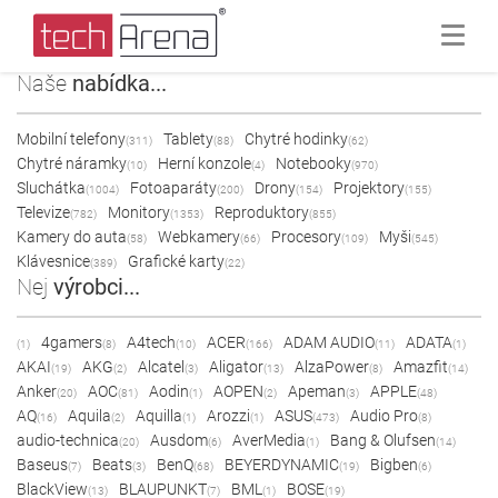
Naše
nabídka...
Mobilní telefony
Tablety
Chytré hodinky
(311)
(88)
(62)
Chytré náramky
Herní konzole
Notebooky
(10)
(4)
(970)
Sluchátka
Fotoaparáty
Drony
Projektory
(1004)
(200)
(154)
(155)
Televize
Monitory
Reproduktory
(782)
(1353)
(855)
Kamery do auta
Webkamery
Procesory
Myši
(58)
(66)
(109)
(545)
Klávesnice
Grafické karty
(389)
(22)
Nej
výrobci...
4gamers
A4tech
ACER
ADAM AUDIO
ADATA
(1)
(8)
(10)
(166)
(11)
(1)
AKAI
AKG
Alcatel
Aligator
AlzaPower
Amazfit
(19)
(2)
(3)
(13)
(8)
(14)
Anker
AOC
Aodin
AOPEN
Apeman
APPLE
(20)
(81)
(1)
(2)
(3)
(48)
AQ
Aquila
Aquilla
Arozzi
ASUS
Audio Pro
(16)
(2)
(1)
(1)
(473)
(8)
audio-technica
Ausdom
AverMedia
Bang & Olufsen
(20)
(6)
(1)
(14)
Baseus
Beats
BenQ
BEYERDYNAMIC
Bigben
(7)
(3)
(68)
(19)
(6)
BlackView
BLAUPUNKT
BML
BOSE
(13)
(7)
(1)
(19)