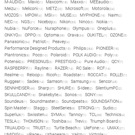
M-AUDIO
Mavic
Maxcom
Maxxo
MEEaudio
(5)
(1)
(18)
(1)
(1)
Meizu
Meliconi
METZ
Microsoft
Motorola
(1)
(12)
(20)
(26)
(24)
MOZOS
MPOW
MSI
MUSE
MYPHONE
Naim
(1)
(4)
(91)
(32)
(16)
(2)
NEC
NGS
Niceboy
Nikon
Ninco
Nokia
(16)
(21)
(6)
(33)
(5)
(17)
Nubia
NuForce
Nuraphone
Olympus
Oneplus
(1)
(4)
(2)
(10)
(4)
ONKYO
OPPO
Optoma
Orava
OUKITEL
OZONE
(6)
(15)
(38)
(34)
(1)
(5)
Panasonic
Patriot
Peavey
(94)
(1)
(4)
Performance Designed Products
Philips
PIONEER
(15)
(284)
(18)
Plantronics
Poco
Polaroid
POLK AUDIO
Poly
(8)
(10)
(1)
(19)
(18)
Potensic
PRESONUS
PRESTIGIO
Pure Audio
QCY
(3)
(6)
(14)
(1)
(7)
RASPBERRY
Rayline
RAZER
RC Sale
RCF
(1)
(1)
(14)
(1)
(14)
Realme
Reloop
Ricoh
Roadstar
ROCCAT
ROLLEI
(10)
(3)
(2)
(1)
(3)
(1)
Ruggear
Sades
Samson
Samsung
Sencor
(1)
(14)
(13)
(319)
(45)
SENNHEISER
Sharp
SHURE
S-Idee
SilentiumPC
(46)
(37)
(5)
(2)
(2)
SKULLCANDY
Snakebyte
Sonos
SONY
(18)
(4)
(10)
(136)
Soundeus
Soundmaster
Soundpeats
SOUNDSATION
(1)
(2)
(8)
(4)
Spin Master
Stagg
SteelSeries
STRONG
Sudio
(1)
(2)
(8)
(17)
(2)
Superlux
Swissten
SYMA
Tannoy
TCL
Technics
(7)
(4)
(6)
(1)
(68)
(4)
TESLA
THOMSON
Toshiba
Trevi
Triumph Board
(2)
(18)
(34)
(3)
(5)
TRUAUDIO
TRUST
Turtle Beach
UleFone
UMAX
(19)
(32)
(5)
(14)
(21)
UMIDIGI
uRage
Urbanears
Valco
Victrola
(2)
(6)
(7)
(2)
(1)