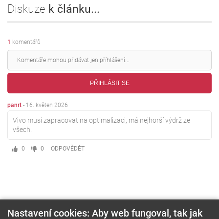
Diskuze
k článku...
1
komentářů
PŘIHLÁSIT SE
panrt
-
16. květen 2026
Vivo musí zapracovat na optimalizaci, má nejhorší výdrž ze
všech.
0
0
ODPOVĚDĚT
Nastavení cookies: Aby web fungoval, tak jak