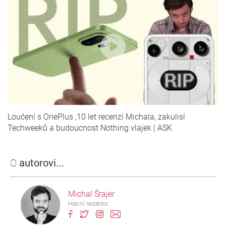
Loučení s OnePlus ,10 let recenzí Michala, zakulisí
Techweeků a budoucnost Nothing vlajek | ASK
O
autorovi...
Michal Šrajer
Hlavní redaktor