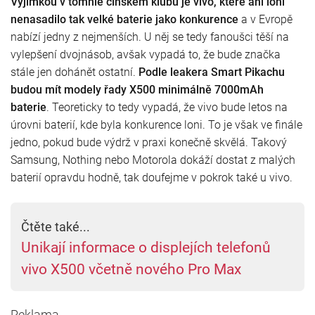
Výjimkou v tomhle čínském klubu je vivo, které ani loni
nenasadilo tak velké baterie jako konkurence
a v Evropě
nabízí jedny z nejmenších. U něj se tedy fanoušci těší na
vylepšení dvojnásob, avšak vypadá to, že bude značka
stále jen dohánět ostatní.
Podle leakera Smart Pikachu
budou mít modely řady X500 minimálně 7000mAh
baterie
. Teoreticky to tedy vypadá, že vivo bude letos na
úrovni baterií, kde byla konkurence loni. To je však ve finále
jedno, pokud bude výdrž v praxi konečně skvělá. Takový
Samsung, Nothing nebo Motorola dokáží dostat z malých
baterií opravdu hodně, tak doufejme v pokrok také u vivo.
Čtěte také...
Unikají informace o displejích telefonů
vivo X500 včetně nového Pro Max
Reklama