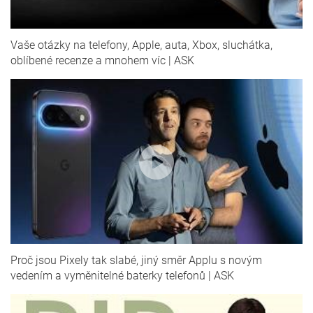
Vaše otázky na telefony, Apple, auta, Xbox, sluchátka,
oblíbené recenze a mnohem víc | ASK
Proč jsou Pixely tak slabé, jiný směr Applu s novým
vedením a vyměnitelné baterky telefonů | ASK