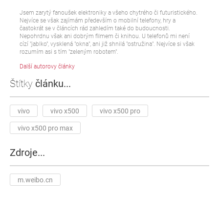
Jsem zarytý fanoušek elektroniky a všeho chytrého či futuristického.
Nejvíce se však zajímám především o mobilní telefony, hry a
častokrát se v článcích rád zahledím také do budoucnosti.
Nepohrdnu však ani dobrým filmem či knihou. U telefonů mi není
cízí "jablko", vysklená "okna", ani již shnilá "ostružina". Nejvíce si však
rozumím asi s tím "zeleným robotem".
Další autorovy články
Štítky
článku...
vivo
vivo x500
vivo x500 pro
vivo x500 pro max
Zdroje...
m.weibo.cn