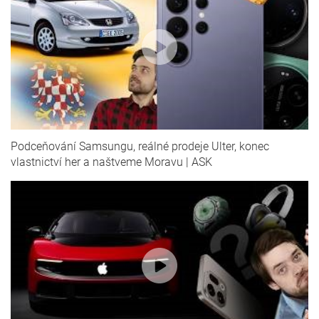
Podceňování Samsungu, reálné prodeje Ulter, konec
vlastnictví her a naštveme Moravu | ASK