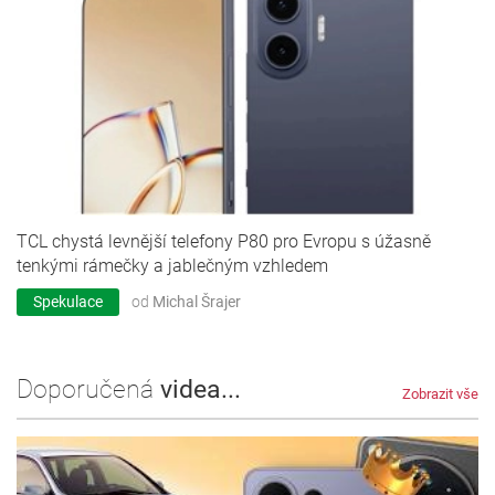
TCL chystá levnější telefony P80 pro Evropu s úžasně
tenkými rámečky a jablečným vzhledem
Spekulace
od
Michal Šrajer
Doporučená
videa...
Zobrazit vše