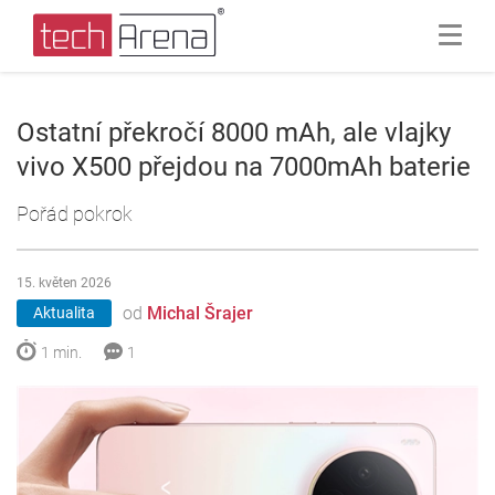
Ostatní překročí 8000 mAh, ale vlajky
vivo X500 přejdou na 7000mAh baterie
Pořád pokrok
15. květen 2026
od
Michal Šrajer
Aktualita
1 min.
1