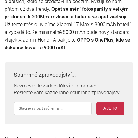
a dalších, které se představí na podzim. Rýsují se nám
přitom už dva trendy.
Opět se mění fotoaparáty s velkým
příklonem k 200Mpx rozlišení a baterie se opět zvětšují
.
Už tento měsíc uvidíme Xiaomi 17 Max s 8000mAh baterií
a vypadá to, že minimálně 8000 mAh bude nový standard
vlajek Xiaomi i Honor. A pak je tu
OPPO s OnePlus, kde se
dokonce hovoří o 9000 mAh
.
Souhrnné zpravodajství...
Nezmeškejte žádné důležité informace.
Pošleme vám každé ráno souhrnné zpravodajství.
A JE TO