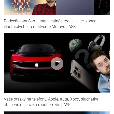
Podceňování Samsungu, reálné prodeje Ulter, konec
vlastnictví her a naštveme Moravu | ASK
Vaše otázky na telefony, Apple, auta, Xbox, sluchátka,
oblíbené recenze a mnohem víc | ASK