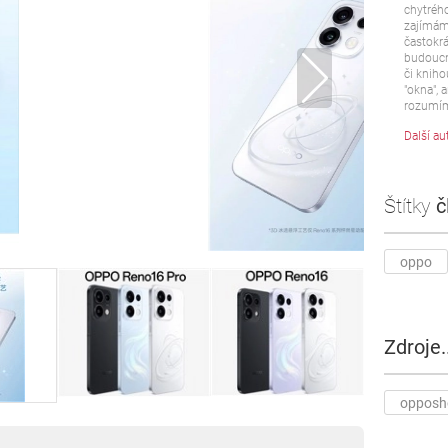
chytrého
zajímám 
častokrá
budoucn
či kniho
"okna", a
rozumím
Další au
Štítky
č
oppo
Zdroje..
opposh