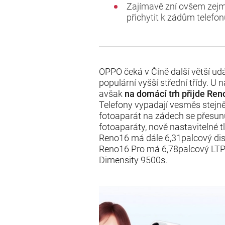
Zajímavě zní ovšem zejmé
přichytit k zádům telefon
OPPO čeká v Číně další větší udá
populární vyšší střední třídy. U
avšak
na domácí trh přijde Reno
Telefony vypadají vesměs stejně
fotoaparát na zádech se přesun
fotoaparáty, nově nastavitelné 
Reno16 má dále 6,31palcový dis
Reno16 Pro má 6,78palcový LTPO
Dimensity 9500s.