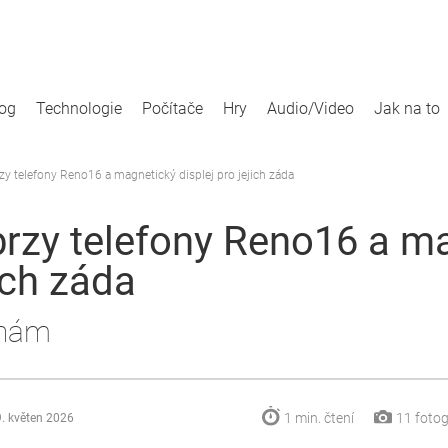
log
Technologie
Počítače
Hry
Audio/Video
Jak na to
zy telefony Reno16 a magnetický displej pro jejich záda
rzy telefony Reno16 a m
jich záda
 nám
1 min.
čtení
11
fotog
. květen 2026