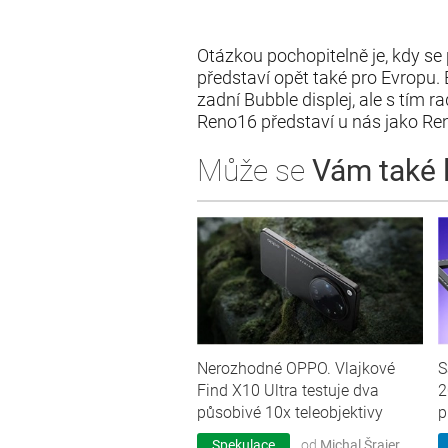
Otázkou pochopitelně je, kdy s
představí opět také pro Evropu. 
zadní Bubble displej, ale s tím 
Reno16 představí u nás jako Ren
Může se
Vám také lí
Nerozhodné OPPO. Vlajkové
S
Find X10 Ultra testuje dva
2
působivé 10x teleobjektivy
p
Spekulace
od
Michal Šrajer