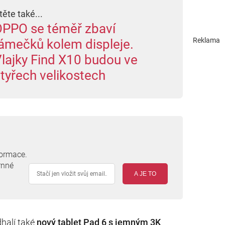
těte také...
PPO se téměř zbaví
Reklama
ámečků kolem displeje.
lajky Find X10 budou ve
tyřech velikostech
formace.
rnné
A JE TO
dhalí také
nový tablet Pad 6 s jemným 3K