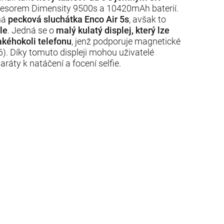
ocesorem Dimensity 9500s a 10420mAh baterií.
ná
pecková sluchátka Enco Air 5s
, avšak to
le
. Jedná se o
malý kulatý displej, který lze
akéhokoli telefonu
, jenž podporuje magnetické
6). Díky tomuto displeji mohou uživatelé
ráty k natáčení a focení selfie.