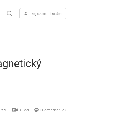
Registrace / Přihlášení
agnetický
0
videí
rafií
Přidat příspěvek