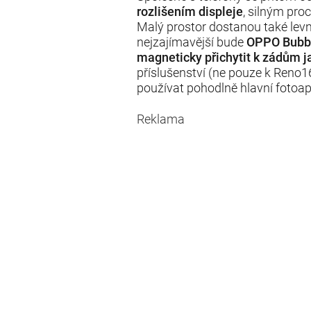
rozlišením displeje
, silným pr
Malý prostor dostanou také lev
nejzajímavější bude
OPPO Bubb
magneticky přichytit k zádům j
příslušenství (ne pouze k Reno1
používat pohodlně hlavní fotoapa
Reklama