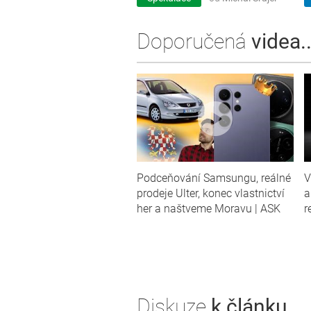
Doporučená
videa..
Podceňování Samsungu, reálné
V
prodeje Ulter, konec vlastnictví
a
her a naštveme Moravu | ASK
r
Diskuze
k článku...