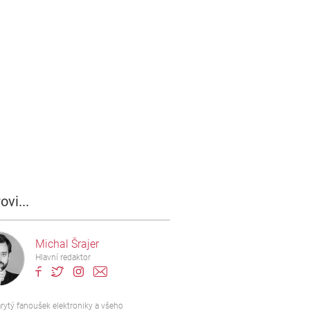
ovi...
Michal Šrajer
Hlavní redaktor
rytý fanoušek elektroniky a všeho