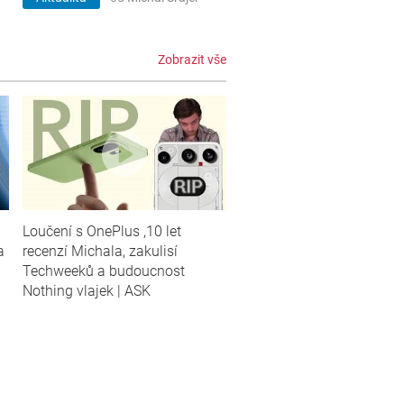
Zobrazit vše
Loučení s OnePlus ,10 let
a
recenzí Michala, zakulisí
Techweeků a budoucnost
Nothing vlajek | ASK