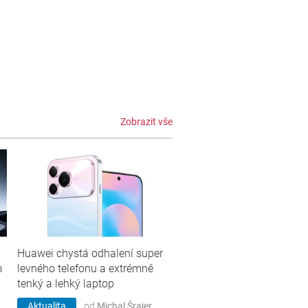
Zobrazit vše
Huawei chystá odhalení super
m
levného telefonu a extrémně
tenký a lehký laptop
Aktualita
od
Michal Šrajer