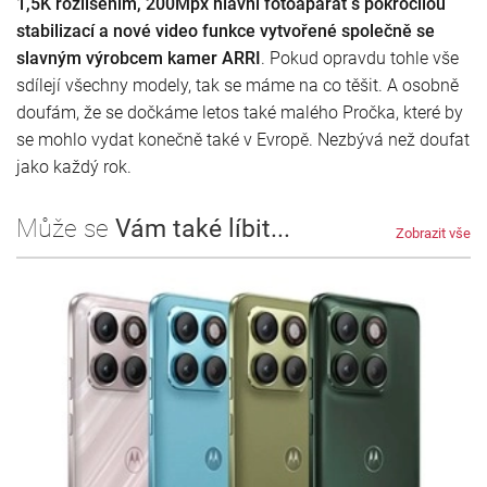
1,5K rozlišením, 200Mpx hlavní fotoaparát s pokročilou
stabilizací a nové video funkce vytvořené společně se
slavným výrobcem kamer ARRI
. Pokud opravdu tohle vše
sdílejí všechny modely, tak se máme na co těšit. A osobně
doufám, že se dočkáme letos také malého Pročka, které by
se mohlo vydat konečně také v Evropě. Nezbývá než doufat
jako každý rok.
Může se
Vám také líbit...
Zobrazit vše