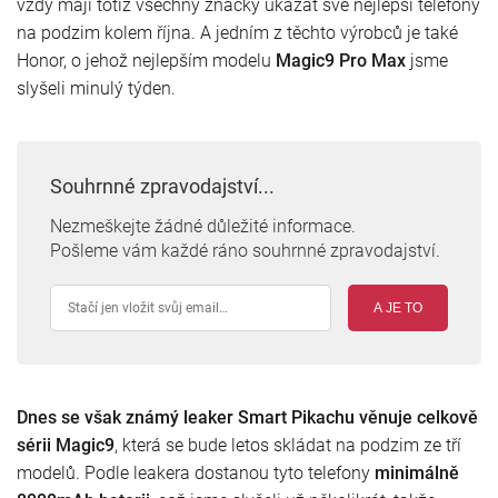
vždy mají totiž všechny značky ukázat své nejlepší telefony
na podzim kolem října. A jedním z těchto výrobců je také
Honor, o jehož nejlepším modelu
Magic9 Pro Max
jsme
slyšeli minulý týden.
Souhrnné zpravodajství...
Nezmeškejte žádné důležité informace.
Pošleme vám každé ráno souhrnné zpravodajství.
A JE TO
Dnes se však známý leaker Smart Pikachu věnuje celkově
sérii Magic9
, která se bude letos skládat na podzim ze tří
modelů. Podle leakera dostanou tyto telefony
minimálně