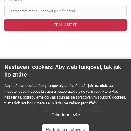
0
komentářů
PŘIHLÁSIT SE
Nastavení cookies: Aby web fungoval, tak jak
ho znáte
O nás
RSS feed
Reklama
Aby naše webové stránky fungovaly správně, našli jste na nich, co
hledáte, ušetřili spoustu času a nezobrazovaly se vám věci, které Vás
Podmínky použití a ochrana soukromí
Cookies
Kariéra
nezajímají, potřebujeme od Vás souhlas se zpracováním souborů cookies,
tj. malých souborů, které se ukládají ve vašem prohlížeči.
Odmítnout vše
Copyright © 2000 - 2026 NetComp, spol. s r.o.
Podrobné nastavení
Všechna práva vyhrazena.