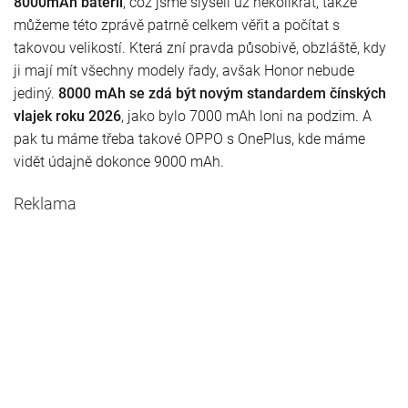
8000mAh baterii
, což jsme slyšeli už několikrát, takže
můžeme této zprávě patrně celkem věřit a počítat s
takovou velikostí. Která zní pravda působivě, obzláště, kdy
ji mají mít všechny modely řady, avšak Honor nebude
jediný.
8000 mAh se zdá být novým standardem čínských
vlajek roku 2026
, jako bylo 7000 mAh loni na podzim. A
pak tu máme třeba takové OPPO s OnePlus, kde máme
vidět údajně dokonce 9000 mAh.
Reklama