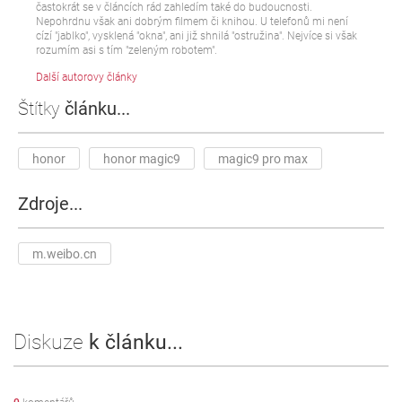
častokrát se v článcích rád zahledím také do budoucnosti.
Nepohrdnu však ani dobrým filmem či knihou. U telefonů mi není
cízí "jablko", vysklená "okna", ani již shnilá "ostružina". Nejvíce si však
rozumím asi s tím "zeleným robotem".
Další autorovy články
Štítky
článku...
honor
honor magic9
magic9 pro max
Zdroje...
m.weibo.cn
Diskuze
k článku...