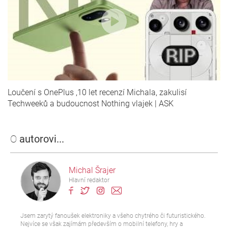
Loučení s OnePlus ,10 let recenzí Michala, zakulisí
Techweeků a budoucnost Nothing vlajek | ASK
O
autorovi...
Michal Šrajer
Hlavní redaktor
Jsem zarytý fanoušek elektroniky a všeho chytrého či futuristického.
Nejvíce se však zajímám především o mobilní telefony, hry a