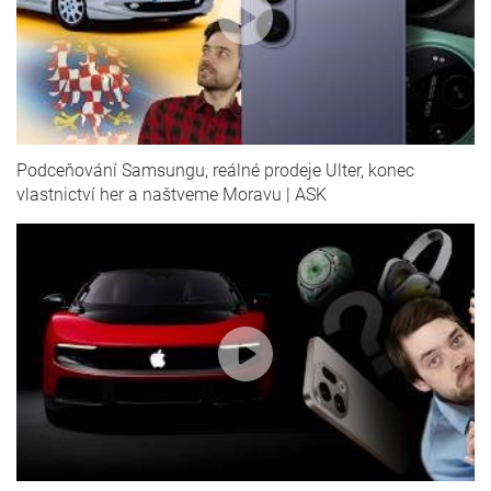
Podceňování Samsungu, reálné prodeje Ulter, konec
vlastnictví her a naštveme Moravu | ASK