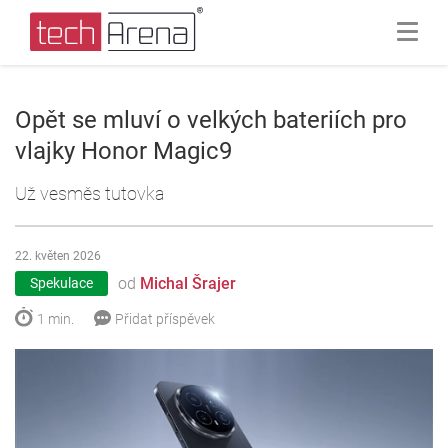
Opět se mluví o velkých bateriích pro
vlajky Honor Magic9
Už vesměs tutovka
22. květen 2026
od
Michal Šrajer
Spekulace
1 min.
Přidat příspěvek