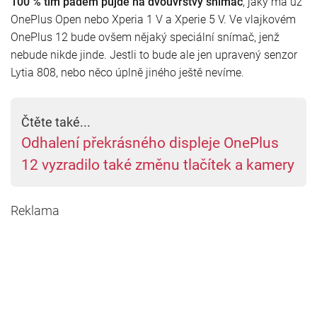
100 % tím pádem půjde na dvouvrstvý snímač
, jaký má už
OnePlus Open nebo Xperia 1 V a Xperie 5 V. Ve vlajkovém
OnePlus 12 bude ovšem nějaký speciální snímač, jenž
nebude nikde jinde. Jestli to bude ale jen upravený senzor
Lytia 808, nebo něco úplně jiného ještě nevíme.
Čtěte také...
Odhalení překrásného displeje OnePlus
12 vyzradilo také změnu tlačítek a kamery
Reklama