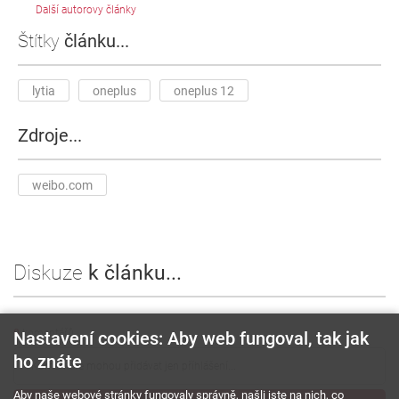
Další autorovy články
Štítky
článku...
lytia
oneplus
oneplus 12
Zdroje...
weibo.com
Diskuze
k článku...
0
komentářů
Nastavení cookies: Aby web fungoval, tak jak
ho znáte
Aby naše webové stránky fungovaly správně, našli jste na nich, co