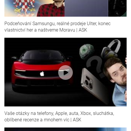
Podceňování Samsungu, reálné prodeje Ulter, konec
vlastnictví her a naštveme Moravu | ASK
Vaše otázky na telefony, Apple, auta, Xbox, sluchátka,
oblíbené recenze a mnohem víc | ASK