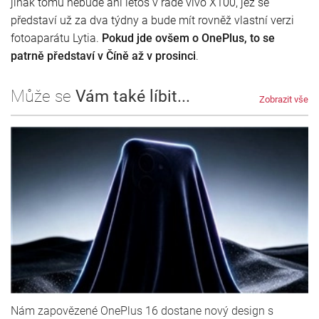
jinak tomu nebude ani letos v řadě vivo X100, jež se
představí už za dva týdny a bude mít rovněž vlastní verzi
fotoaparátu Lytia.
Pokud jde ovšem o OnePlus, to se
patrně představí v Číně až v prosinci
.
Může se
Vám také líbit...
Zobrazit vše
Nám zapovězené OnePlus 16 dostane nový design s