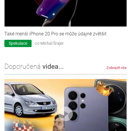
Také menší iPhone 20 Pro se může údajně zvětšit
Spekulace
od
Michal Šrajer
Doporučená
videa...
Zobrazit vše