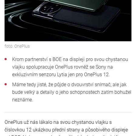
foto:
OnePlus
Krom partnerství s BOE na displeji pro svou chystanou
vlajku spolupracuje OnePlus rovněž se Sony na
exkluzivním senzoru Lytia jen pro OnePlus 12.
Máme tedy jisté, že půjde o dvouvrství snímač, ale jak
bude velký a detaily o jeho schopnostech zatím bohužel
neznáme.
OnePlus už nás lákalo na svou chystanou vlajku s
číslovkou 12 ukázkou přední strany a působivého displeje