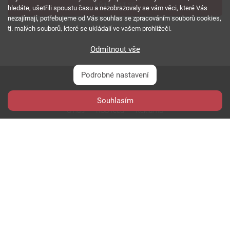
PŘIHLÁSIT SE
hledáte, ušetřili spoustu času a nezobrazovaly se vám věci, které Vás
nezajímají, potřebujeme od Vás souhlas se zpracováním souborů cookies,
tj. malých souborů, které se ukládají ve vašem prohlížeči.
Odmítnout vše
Podrobné nastavení
Souhlasím
O nás
RSS feed
Reklama
Podmínky použití a ochrana soukromí
Cookies
Kariéra
Copyright © 2000 - 2026 NetComp, spol. s r.o.
Všechna práva vyhrazena.
webDesign By:
PESL.NAME