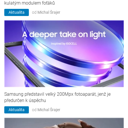
kulatým modulem foťáků
Aktualita
od
Michal Šrajer
Samsung představil velký 200Mpx fotoaparát, jenž je
předurčen k úspěchu
Aktualita
od
Michal Šrajer