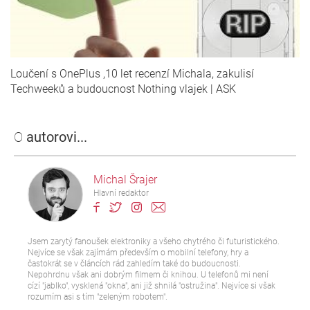
Loučení s OnePlus ,10 let recenzí Michala, zakulisí
Techweeků a budoucnost Nothing vlajek | ASK
O
autorovi...
Michal Šrajer
Hlavní redaktor
Jsem zarytý fanoušek elektroniky a všeho chytrého či futuristického.
Nejvíce se však zajímám především o mobilní telefony, hry a
častokrát se v článcích rád zahledím také do budoucnosti.
Nepohrdnu však ani dobrým filmem či knihou. U telefonů mi není
cízí "jablko", vysklená "okna", ani již shnilá "ostružina". Nejvíce si však
rozumím asi s tím "zeleným robotem".