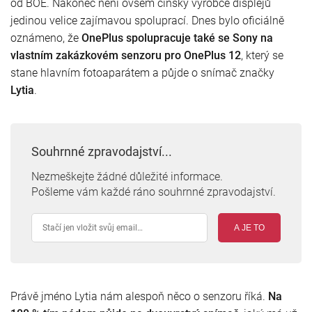
od BOE. Nakonec není ovšem čínský výrobce displejů
jedinou velice zajímavou spoluprací. Dnes bylo oficiálně
oznámeno, že
OnePlus spolupracuje také se Sony na
vlastním zakázkovém senzoru pro OnePlus 12
, který se
stane hlavním fotoaparátem a půjde o snímač značky
Lytia
.
Souhrnné zpravodajství...
Nezmeškejte žádné důležité informace.
Pošleme vám každé ráno souhrnné zpravodajství.
A JE TO
Právě jméno Lytia nám alespoň něco o senzoru říká.
Na