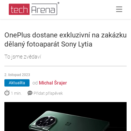
OnePlus dostane exkluzivní na zakázku
dělaný fotoaparát Sony Lytia
To jsme zvědaví
2. listopad 2023
od
Michal Šrajer
Aktualita
1 min.
Přidat příspěvek