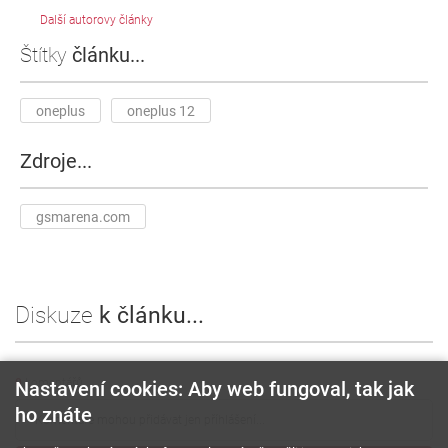
Další autorovy články
Štítky
článku...
oneplus
oneplus 12
Zdroje...
gsmarena.com
Diskuze
k článku...
0
komentářů
Nastavení cookies: Aby web fungoval, tak jak
ho znáte