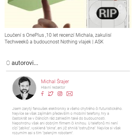
Loučení s OnePlus ,10 let recenzí Michala, zakulisí
Techweeků a budoucnost Nothing vlajek | ASK
O
autorovi...
Michal Šrajer
Hlavní redaktor
Jsem zarytý fanoušek elektroniky a všeho chytrého či futuristického.
Nejvíce se však zajímám především o mobilní telefony, hry a
častokrát se v článcích rád zahledím také do budoucnosti.
Nepohrdnu však ani dobrým filmem či knihou. U telefonů mi není
cízí "jablko", vysklená "okna", ani již shnilá "ostružina". Nejvíce si však
rozumím asi s tím "zeleným robotem".