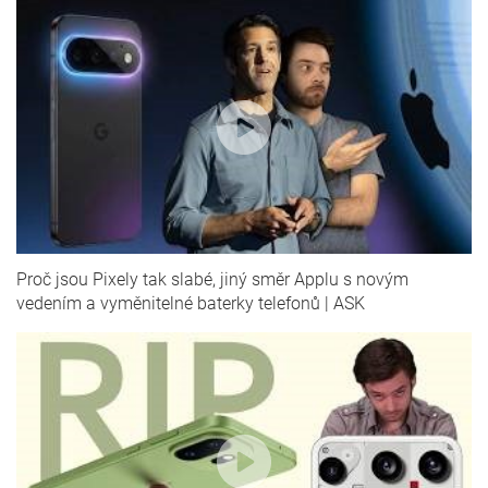
Proč jsou Pixely tak slabé, jiný směr Applu s novým
vedením a vyměnitelné baterky telefonů | ASK