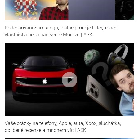
Podceňování Samsungu, reálné prodeje Ulter, konec
vlastnictví her a naštveme Moravu | ASK
Vaše otázky na telefony, Apple, auta, Xbox, sluchátka,
oblíbené recenze a mnohem víc | ASK