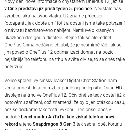
Nový den, nové informace o chystaném OnePlus 12, jež se
v Číně představí již příští týden 5. prosince
. Neustále nás
výrobce láká na svou vlajku. Už známe procesor,
fotoaparát, jak dobře umí fotit a dostali jsme také potvrzení
o návratu bezdrátového nabíjení. Nemluvě o krásných
ukázkách designu a displeje. Stejně tak se ale ředitel
OnePlus China nedávno chlubil, že je nesmírně rád, jak se
jim povedlo OnePlus 12 optimalizací dohnat na pozici
nejsilnějšího telefonu na trhu a světe div se, to se dnes také
potvrzuje.
Velice spolehlivý čínský leaker Digital Chat Station nám
včera přinesl detailní rozbor podle něj nejlepšího Quad HD
displeje na trhu ve OnePlus 12. Očividně se tedy dostal již k
hotovému zařízení, což znamená, že bylo jen otázkou času,
než se dočkáme také testu výkonu. Ten přišel dnes v
podobě
benchmarku AnTuTu, kde získal telefon nový
rekord
a jeho
Snapdragon 8 Gen 3
tak sebral opět korunu