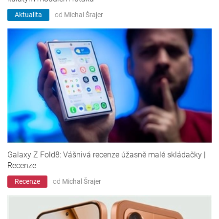
Aktualita
od
Michal Šrajer
Galaxy Z Fold8: Vášnivá recenze úžasně malé skládačky |
Recenze
Recenze
od
Michal Šrajer