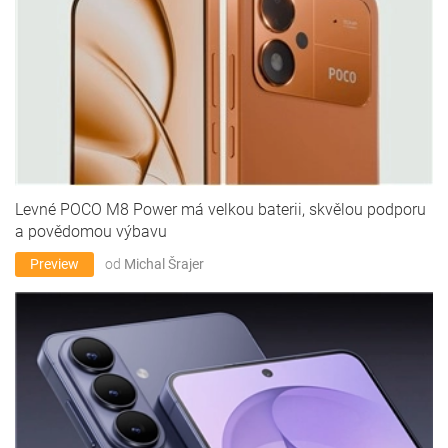
Levné POCO M8 Power má velkou baterii, skvělou podporu
a povědomou výbavu
Preview
od
Michal Šrajer