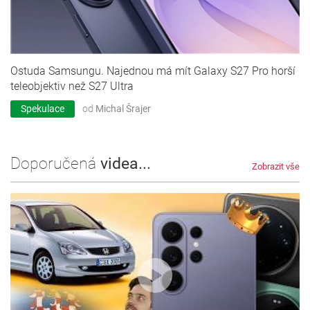
Ostuda Samsungu. Najednou má mít Galaxy S27 Pro horší
teleobjektiv než S27 Ultra
Spekulace
od
Michal Šrajer
Doporučená
videa...
Zobrazit vše