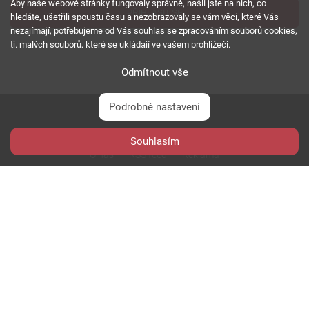
Aby naše webové stránky fungovaly správně, našli jste na nich, co
PŘIHLÁSIT SE
hledáte, ušetřili spoustu času a nezobrazovaly se vám věci, které Vás
nezajímají, potřebujeme od Vás souhlas se zpracováním souborů cookies,
tj. malých souborů, které se ukládají ve vašem prohlížeči.
Odmítnout vše
Podrobné nastavení
Souhlasím
O nás
RSS feed
Reklama
Podmínky použití a ochrana soukromí
Cookies
Kariéra
Copyright © 2000 - 2026 NetComp, spol. s r.o.
Všechna práva vyhrazena.
webDesign By:
PESL.NAME