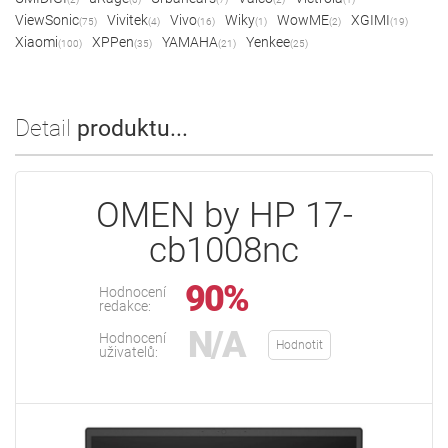
ViewSonic
Vivitek
Vivo
Wiky
WowME
XGIMI
(75)
(4)
(16)
(1)
(2)
(19)
Xiaomi
XPPen
YAMAHA
Yenkee
(100)
(35)
(21)
(25)
Detail
produktu...
OMEN by HP 17-
cb1008nc
90%
Hodnocení
redakce:
N/A
Hodnocení
Hodnotit
uživatelů: