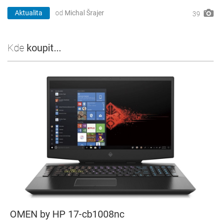
Aktualita
od
Michal Šrajer
39
Kde
koupit...
OMEN by HP 17-cb1008nc