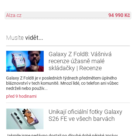
Alza.cz
94 990 Kč
Musíte
vidět...
Galaxy Z Fold8: Vášnivá
recenze úžasně malé
skládačky | Recenze
Galaxy Z Fold8 je v posledních týdnech předmětem úplného
bláznovství v tech komunitě. Mnozí lidé, co telefon ani vůbec
nedrželi nebo použív...
před 9 hodinami
Unikají oficiální fotky Galaxy
S26 FE ve všech barvách
Jakmile jsme nedávno dostali po dlouhé době nějaké zprávy