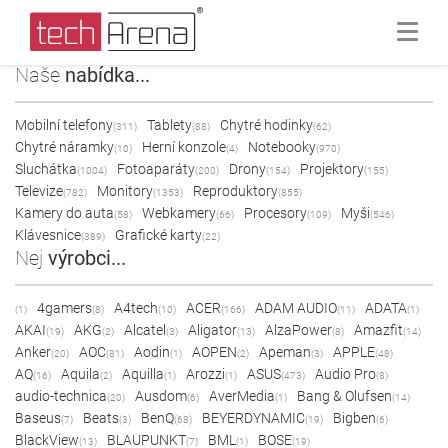
Naše
nabídka...
Mobilní telefony
Tablety
Chytré hodinky
(311)
(88)
(62)
Chytré náramky
Herní konzole
Notebooky
(10)
(4)
(970)
Sluchátka
Fotoaparáty
Drony
Projektory
(1004)
(200)
(154)
(155)
Televize
Monitory
Reproduktory
(782)
(1353)
(855)
Kamery do auta
Webkamery
Procesory
Myši
(58)
(66)
(109)
(546)
Klávesnice
Grafické karty
(389)
(22)
Nej
výrobci...
4gamers
A4tech
ACER
ADAM AUDIO
ADATA
(1)
(8)
(10)
(166)
(11)
(1)
AKAI
AKG
Alcatel
Aligator
AlzaPower
Amazfit
(19)
(2)
(3)
(13)
(8)
(14)
Anker
AOC
Aodin
AOPEN
Apeman
APPLE
(20)
(81)
(1)
(2)
(3)
(48)
AQ
Aquila
Aquilla
Arozzi
ASUS
Audio Pro
(16)
(2)
(1)
(1)
(473)
(8)
audio-technica
Ausdom
AverMedia
Bang & Olufsen
(20)
(6)
(1)
(14)
Baseus
Beats
BenQ
BEYERDYNAMIC
Bigben
(7)
(3)
(68)
(19)
(6)
BlackView
BLAUPUNKT
BML
BOSE
(13)
(7)
(1)
(19)