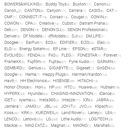
BOWERS&WILKINS
Buddy Toys
Buxton
Canon
(5)
(4)
(17)
(82)
Canon_
CANTON
Canyon
Carrera
CASIO
CAT
(2)
(8)
(11)
(1)
(8)
(1)
CMF
CONNECT IT
Corsair
Cougar
COWIN
(1)
(16)
(16)
(2)
(5)
COWON
CPA
Creative
Cubot
Datram Praha
(1)
(2)
(14)
(8)
(2)
Dell
DENON
DENON DJ
DENON Professional
(207)
(15)
(2)
(3)
Denver
DF Models
dfModels
DJI
DM.LIFE
(6)
(1)
(2)
(92)
(1)
Doogee
EarFun
ECG
EDIFIER
EIZO
Elac
(11)
(7)
(9)
(8)
(42)
(15)
ELO
Energy Sistem
EP Line
EPSON
eSTAR
(16)
(59)
(1)
(2)
(2)
EVOLVEO
FENDA
FiiO
FLEG
FONESTAR
Forever
(2)
(25)
(4)
(1)
(1)
(1)
FrameXX
Fujifilm
Fujitsu
Fyne Audio
GARMIN
(3)
(10)
(27)
(11)
(1)
GEMBIRD
Genius
GIGABYTE
Gigaset
GoGEN
(2)
(34)
(12)
(1)
(54)
Google
Hama
Happy Plugs
Harman/Kardon
(16)
(7)
(5)
(12)
Havit
HH Electronics
HISENSE
HITACHI
(7)
(4)
(35)
(13)
Honor Choice
Hori
HP
HTC
Huawei
Hubsan
(6)
(4)
(385)
(2)
(48)
(18)
HYPERX
Hyundai
CHASING-INNOVATION
iDance
(23)
(24)
(1)
(3)
iGET
iiyama
Insta360
Intezze
ION
JABRA
(2)
(94)
(2)
(11)
(3)
(34)
Jamara
JAMO
JBL
JOY-IT
JVC
Klipsch
(1)
(22)
(149)
(3)
(49)
(32)
Koss
KRK
KURZWEIL
Land Rover
Laney
LEA
(42)
(5)
(5)
(2)
(6)
(1)
LENCO
Lenovo
LG
Lithe Audio
LOGITECH
(2)
(254)
(245)
(11)
(28)
Mackie
MAD CATZ
Magnat
MAONO
Marshall
(16)
(4)
(14)
(1)
(22)