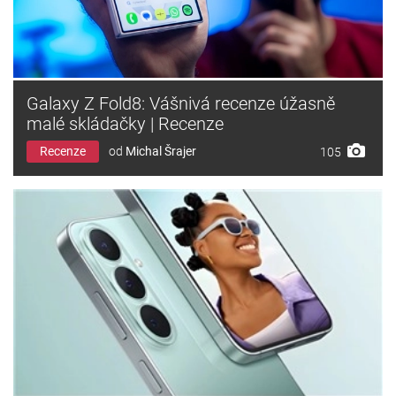
Galaxy Z Fold8: Vášnivá recenze úžasně
malé skládačky | Recenze
Recenze
od
Michal Šrajer
105