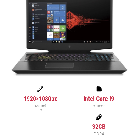
1920×1080px
Intel Core i9
Matný
8 jader
IPS
32GB
DDR4