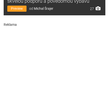
skvělou podporu a povědomou výbavu
Preview
od
Michal Šrajer
27
Reklama