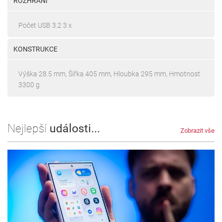
ROZHRANÍ
Počet USB 3.2 3 x
KONSTRUKCE
Výška 28.5 mm, Šířka 405 mm, Hloubka 295 mm, Hmotnost
3300 g
Nejlepší
události...
Zobrazit vše