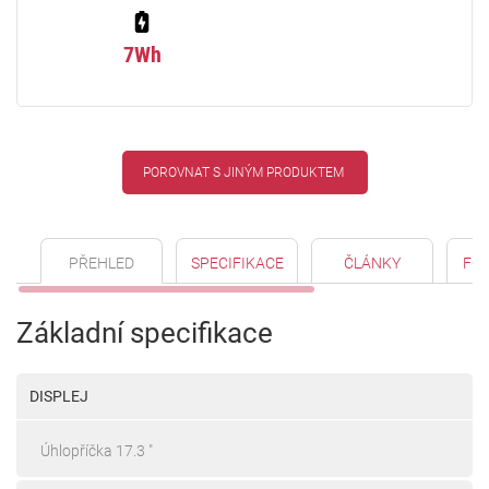
7Wh
POROVNAT S JINÝM PRODUKTEM
PŘEHLED
SPECIFIKACE
ČLÁNKY
FO
Základní specifikace
DISPLEJ
Úhlopříčka 17.3 "