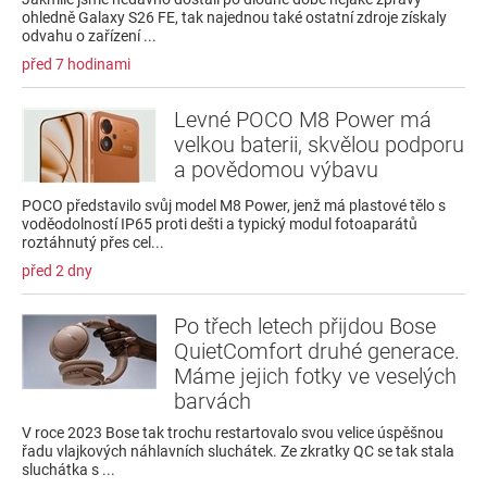
ohledně Galaxy S26 FE, tak najednou také ostatní zdroje získaly
odvahu o zařízení ...
před 7 hodinami
Levné POCO M8 Power má
velkou baterii, skvělou podporu
a povědomou výbavu
POCO představilo svůj model M8 Power, jenž má plastové tělo s
voděodolností IP65 proti dešti a typický modul fotoaparátů
roztáhnutý přes cel...
před 2 dny
Po třech letech přijdou Bose
QuietComfort druhé generace.
Máme jejich fotky ve veselých
barvách
V roce 2023 Bose tak trochu restartovalo svou velice úspěšnou
řadu vlajkových náhlavních sluchátek. Ze zkratky QC se tak stala
sluchátka s ...