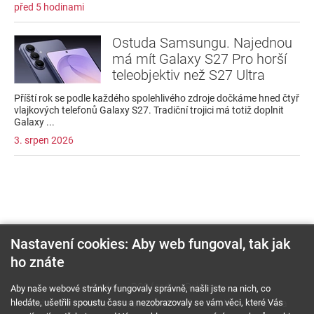
před 5 hodinami
Ostuda Samsungu. Najednou
má mít Galaxy S27 Pro horší
teleobjektiv než S27 Ultra
Příští rok se podle každého spolehlivého zdroje dočkáme hned čtyř
vlajkových telefonů Galaxy S27. Tradiční trojici má totiž doplnit
Galaxy ...
3. srpen 2026
Nastavení cookies: Aby web fungoval, tak jak
ho znáte
O nás
RSS feed
Reklama
Aby naše webové stránky fungovaly správně, našli jste na nich, co
hledáte, ušetřili spoustu času a nezobrazovaly se vám věci, které Vás
Podmínky použití a ochrana soukromí
Cookies
Kariéra