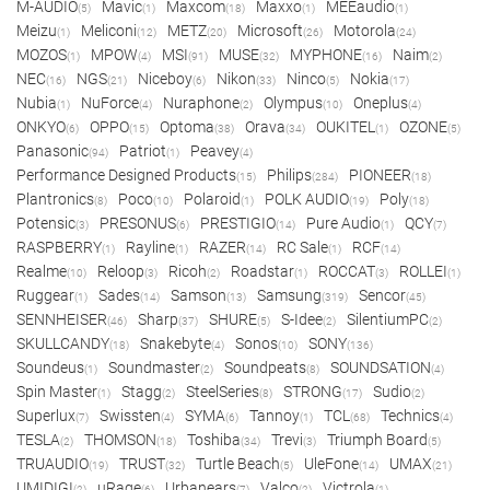
M-AUDIO
Mavic
Maxcom
Maxxo
MEEaudio
(5)
(1)
(18)
(1)
(1)
Meizu
Meliconi
METZ
Microsoft
Motorola
(1)
(12)
(20)
(26)
(24)
MOZOS
MPOW
MSI
MUSE
MYPHONE
Naim
(1)
(4)
(91)
(32)
(16)
(2)
NEC
NGS
Niceboy
Nikon
Ninco
Nokia
(16)
(21)
(6)
(33)
(5)
(17)
Nubia
NuForce
Nuraphone
Olympus
Oneplus
(1)
(4)
(2)
(10)
(4)
ONKYO
OPPO
Optoma
Orava
OUKITEL
OZONE
(6)
(15)
(38)
(34)
(1)
(5)
Panasonic
Patriot
Peavey
(94)
(1)
(4)
Performance Designed Products
Philips
PIONEER
(15)
(284)
(18)
Plantronics
Poco
Polaroid
POLK AUDIO
Poly
(8)
(10)
(1)
(19)
(18)
Potensic
PRESONUS
PRESTIGIO
Pure Audio
QCY
(3)
(6)
(14)
(1)
(7)
RASPBERRY
Rayline
RAZER
RC Sale
RCF
(1)
(1)
(14)
(1)
(14)
Realme
Reloop
Ricoh
Roadstar
ROCCAT
ROLLEI
(10)
(3)
(2)
(1)
(3)
(1)
Ruggear
Sades
Samson
Samsung
Sencor
(1)
(14)
(13)
(319)
(45)
SENNHEISER
Sharp
SHURE
S-Idee
SilentiumPC
(46)
(37)
(5)
(2)
(2)
SKULLCANDY
Snakebyte
Sonos
SONY
(18)
(4)
(10)
(136)
Soundeus
Soundmaster
Soundpeats
SOUNDSATION
(1)
(2)
(8)
(4)
Spin Master
Stagg
SteelSeries
STRONG
Sudio
(1)
(2)
(8)
(17)
(2)
Superlux
Swissten
SYMA
Tannoy
TCL
Technics
(7)
(4)
(6)
(1)
(68)
(4)
TESLA
THOMSON
Toshiba
Trevi
Triumph Board
(2)
(18)
(34)
(3)
(5)
TRUAUDIO
TRUST
Turtle Beach
UleFone
UMAX
(19)
(32)
(5)
(14)
(21)
UMIDIGI
uRage
Urbanears
Valco
Victrola
(2)
(6)
(7)
(2)
(1)